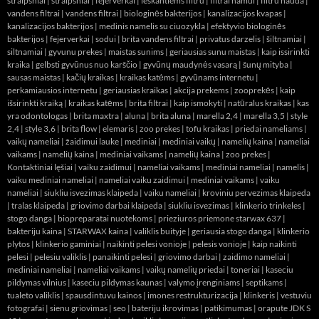
straipsniai
|
straipsniai
|
fejerverkai
|
ieskantiems filtru
|
filtrai namui
|
filtru nauda
|
vandens filtrai
|
vandens filtrai
|
biologinės bakterijos
|
kanalizacijos kvapas
|
kanalizacijos bakterijos
|
medinis namelis su ciuozykla
|
efektyvio biologinės
bakterijos
|
fejerverkai
|
sodui
|
brita vandens filtrai
|
privatus darzelis
|
šiltnamiai
|
siltnamiai
|
gyvunu prekes
|
maistas sunims
|
geriausias sunu maistas
|
kaip issirinkti
kraika
|
gelbsti gyvūnus nuo karščio
|
gyvūnų maudynės vasarą
|
šunų mityba
|
sausas maistas
|
kačių kraikas
|
kraikas katėms
|
gyvūnams internetu
|
perkamiausios internetu
|
geriausias kraikas
|
akcija prekems
|
zooprekės
|
kaip
išsirinkti kraiką
|
kraikas katėms
|
brita filtrai
|
kaip ismokyti
|
natūralus kraikas
|
kas
yra odontologas
|
brita maxtra
|
aluna
|
brita aluna
|
marella 2,4
|
marella 3,5
|
style
2,4
|
style 3,6
|
brita flow
|
elemaris
|
zoo prekes
|
tofu kraikas
|
priedai nameliams
|
vaikų nameliai
|
žaidimui lauke
|
mediniai
|
mediniai vaikų
|
namelių kaina
|
nameliai
vaikams
|
namelių kaina
|
mediniai vaikams
|
namelių kaina
|
zoo prekes
|
Kontaktiniai lęšiai
|
vaiku zaidimui
|
nameliai vaikams
|
mediniai nameliai
|
namelis
|
vaiku mediniai nameliai
|
nameliai vaiku zaidimui
|
mediniai vaikams
|
vaiku
nameliai
|
siukliu isvezimas klaipeda
|
vaiku nameliai
|
kroviniu pervezimas klaipeda
|
tralas klaipeda
|
griovimo darbai klaipeda
|
siukliu isvezimas
|
klinkerio trinkeles
|
stogo danga
|
biopreparatai nuotekoms
|
prieziuros priemone starwax 637
|
bakteriju kaina
|
STARWAX kaina
|
valiklis buityje
|
geriausia stogo danga
|
klinkerio
plytos
|
klinkerio gaminiai
|
naikinti pelesi vonioje
|
pelesis vonioje
|
kaip naikinti
pelesi
|
pelesiu valiklis
|
panaikinti pelesi
|
griovimo darbai
|
zaidimo nameliai
|
mediniai nameliai
|
nameliai vaikams
|
vaikų namelių priedai
|
toneriai
|
kaseciu
pildymas vilnius
|
kaseciu pildymas kaunas
|
valymo įrenginiams
|
septikams
|
tualeto valiklis
|
spausdintuvu kainos
|
imones restrukturizacija
|
klinkeris
|
vestuviu
fotografai
|
sienu griovimas
|
seo
|
bateriju ikrovimas
|
patikimumas
|
orapute JDK S