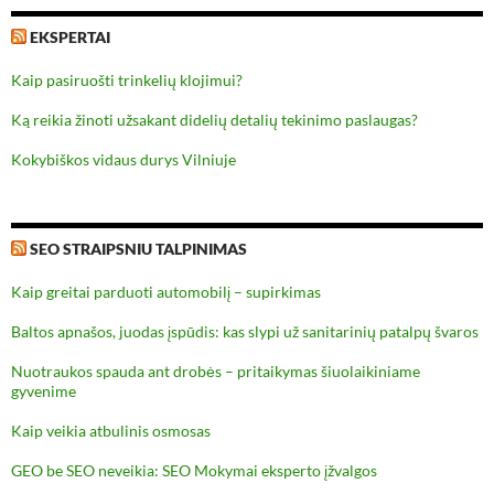
EKSPERTAI
Kaip pasiruošti trinkelių klojimui?
Ką reikia žinoti užsakant didelių detalių tekinimo paslaugas?
Kokybiškos vidaus durys Vilniuje
SEO STRAIPSNIU TALPINIMAS
Kaip greitai parduoti automobilį – supirkimas
Baltos apnašos, juodas įspūdis: kas slypi už sanitarinių patalpų švaros
Nuotraukos spauda ant drobės – pritaikymas šiuolaikiniame
gyvenime
Kaip veikia atbulinis osmosas
GEO be SEO neveikia: SEO Mokymai eksperto įžvalgos