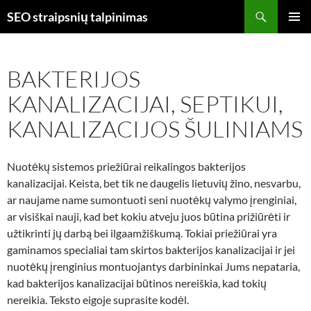
Skip
Search
SEO straipsnių talpinimas
to
PRIMAR
content
MENU
BAKTERIJOS
KANALIZACIJAI, SEPTIKUI,
KANALIZACIJOS ŠULINIAMS
Nuotėkų sistemos priežiūrai reikalingos bakterijos
kanalizacijai. Keista, bet tik ne daugelis lietuvių žino, nesvarbu,
ar naujame name sumontuoti seni nuotėkų valymo įrenginiai,
ar visiškai nauji, kad bet kokiu atveju juos būtina prižiūrėti ir
užtikrinti jų darbą bei ilgaamžiškumą. Tokiai priežiūrai yra
gaminamos specialiai tam skirtos bakterijos kanalizacijai ir jei
nuotėkų įrenginius montuojantys darbininkai Jums nepataria,
kad bakterijos kanalizacijai būtinos nereiškia, kad tokių
nereikia. Teksto eigoje suprasite kodėl.