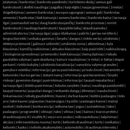
įstatymas
|
bankrotas
|
bankroto pasekmės
|
turintiems skolų
|
asmuo gali
bankrutuoti
|
skelbti naudinga
|
pagalba
|
kaip elgtis
|
naujas gyvenimas
|
3 metai
|
išsigelbėjimas
|
asmens bankrotas
|
europos sąjungoje
|
asmuo gali
|
bankrotas
asmeniui
|
bankrotas
|
kiek kainuoja
|
asmens bankrotas
|
bankroto kaina
|
tarnauja
ilgai
|
pasinaudoti verta
|
daug bankrutuojančių
|
bankroto procesas
|
norint
bankrutuoti
|
naudinga bankrutuoti
|
taupykite laiką
|
skaudi pamoka
|
administratorius
|
tarnauja ilgai
|
pigus išlaikymas
|
patirtis
|
geriau nei šiferis
|
lengva išsirinkti
|
unikalus gaminys
|
čerpės
|
dangos
|
rinktis verta
|
užsikimšo
|
efektyvi priemonė
|
galima ir užkimšti
|
užsikimšo vonia
|
atkimšimas
|
kyla
klausimas
|
kamščių naikinimas
|
aktualus klausimas
|
kaip pasirinkti
|
naikina kvapą
|
biologiniai sprendimas
|
priemonės
|
kiek kainuoja
|
žiemą dažniau
|
riebalu
gaudykles valymas
|
apie skaidymą
|
kaina ir naudojimas
|
ir mitai
|
ir faktai
|
etapai
perkant
|
rinktis kokybę
|
užsikimšo kanalizacija
|
vamzdziu valymo granules
|
gamyba ir estetika
|
informacija
|
geras pasirinkimas
|
privalo žinoti
|
keraminės ar
betoninės
|
kurios geriau
|
statant namą
|
informacija apie keramines
|
čerpės
rinkoje
|
gyvenimo danga
|
pasirinkimas
|
informacija
|
taupyti nepatartina
|
tarnauja ilgai
|
didelis pasirinimas
|
tobulos savybės
|
kaina
|
naudinga pasidomėti
|
taupyti neverta
|
pupuliari danga
|
renkamės dangą
|
dėmesys
|
nauda žinoti
|
tinkamiausia
|
riebalų gaudyklėms
|
kaune
|
darbas kaune
|
keitėsi paslaugos
|
toks
yra
|
taksi kaune
|
pigiausias
|
kaune pigus
|
ką siūlo
|
paslaugos kaune
|
mažoji
sostinė
|
išsikviesti
|
konkurencija
|
ieškome taxi
|
pigus
|
susisiekimas
|
taksi
|
paslaugos
|
programėlė
|
vilniuje
|
taksi
|
vilnius
|
taxi
|
kainos
|
švaros prekės
|
draudimasjums.lt
|
vivalife.lt
|
veza i oro uostus
|
mikroautobusu
|
talpinimas
|
akcijos
|
mikroautobusu nuoma
|
turto
|
kelionės draudimas
|
turto
|
sveikatos
|
kelionės
|
kasko
|
civilinės atsakomybės
|
automobilio
|
draudimas internetu
|