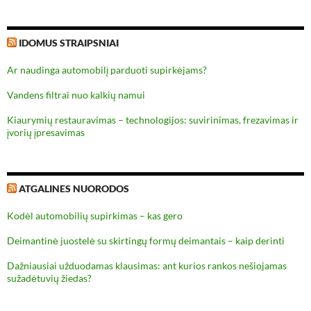
IDOMUS STRAIPSNIAI
Ar naudinga automobilį parduoti supirkėjams?
Vandens filtrai nuo kalkių namui
Kiaurymių restauravimas – technologijos: suvirinimas, frezavimas ir
įvorių įpresavimas
ATGALINES NUORODOS
Kodėl automobilių supirkimas – kas gero
Deimantinė juostelė su skirtingų formų deimantais – kaip derinti
Dažniausiai užduodamas klausimas: ant kurios rankos nešiojamas
sužadėtuvių žiedas?