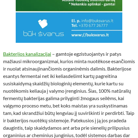
Bakterijos kanalizacijai
– gamtoje egzistuojantys ir patys
mažiausi mikroorganizmai, kurios minta nuotėkose esančiomis
ir nuolat atsinaujinančiomis organinėmis dalimis. Bakterijose
esantys fermentai net iki keliasdešimt kartų pagreitina
susiskaidymą skaidžių biologinių elementų, kurie kartu su
nuotėkomis keliauja į valymo įrenginius. Šias, 100% natūralių
fermentų bakterijas galima prilyginti žmogaus seilėms, kai
valgymo proceso metu, bet koks maistas yra suskystinamas
tam, kad skrandžiui būtų lengviau jį suvirškinti ir perdirbti. Taip
ir bakterijos nuotėkų sistemoje. Patekusios į ją jos pradeda
daugintis, taip skaidydamos ant arba prie sienelių prilipusius
organinius ar cheminius junginius, todėl sistemos darbas dar