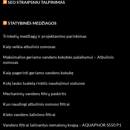
SEO STRAIPSNIU TALPINIMAS
STATYBINĖS MEDŽIAGOS
Trinkelių medžiagų ir projektavimo parinkimas
Kaip veikia atbulinis osmosas
Maksimalios geriamo vandens kokybės palaikymui – Atbulinis
osmosas
Kaip pagerinti geriamo vandens kokybę
Kokį lauko tualetą rinktis naudojimui soduose
Mechaninių vandens filtrų paskirtis
Kuo naudingi atbulinio osmoso filtrai
Kieto vandens šalinimo filtrai
Vandens filtrai šalinantys nemalonų kvapą – AQUAPHOR S550 P1