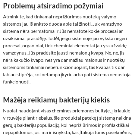
Problemų atsiradimo požymiai
Atminkite, kad tinkamai neprižiūrimos nuotėkų valymo
sistemos jau iš anksto duoda apie tai žinoti. Juk vamzdyno
sistema nėra permatoma ir Jūs nematote kokie procesai ar
užsikišimai prasidėję. Todėl, jeigu sistemoje jau vyksta negeri
procesai, organiniai, tiek cheminiai elementai jau yra užvaldę
vamzdynus, Jūs pradėsite jausti nemalonų kvapą. Ne, ne, jis
nėra kakučio kvapo, nes yra dar mažiau malonus ir nuotėkų
sistemoms tinkamai nebefunkcionuojant, tas kvapas tik dar
labiau stiprėja, kol netampa įkyriu arba pati sistema nenustoja
funkcionuoti.
Mažėja reikiamų bakterijų kiekis
Nuolat naudojant visas chemines priemones buityje, į kriauklę
virtuvėje pilant riebalus, šie produktai patekę į sistemą naikina
gerųjų bakterijų populiaciją, kol neprižiūrimos ir profilaktiškai
nepapildomos jos ima ir išnyksta, kas įtakoja toms pasekmėms,