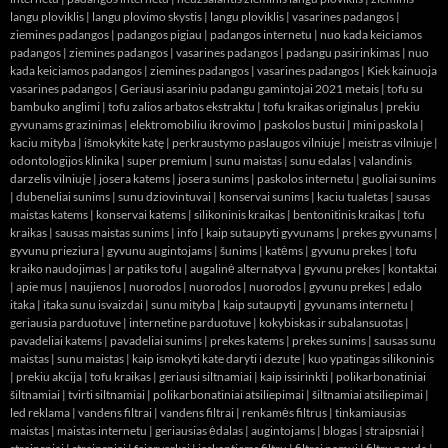
langu ploviklis
|
langu plovimo skystis
|
langu ploviklis
|
vasarines padangos
|
ziemines padangos
|
padangos pigiau
|
padangos internetu
|
nuo kada keiciamos
padangos
|
ziemines padangos
|
vasarines padangos
|
padangu pasirinkimas
|
nuo
kada keiciamos padangos
|
ziemines padangos
|
vasarines padangos
|
Kiek kainuoja
vasarines padangos
|
Geriausi asariniu padangu gamintojai 2021 metais
|
tofu su
bambuko anglimi
|
tofu zalios arbatos ekstraktu
|
tofu kraikas originalus
|
prekiu
gyvunams grazinimas
|
elektromobiliu ikrovimo
|
paskolos bustui
|
mini paskola
|
kaciu mityba
|
išmokykite katę
|
perkraustymo paslaugos vilniuje
|
meistras vilniuje
|
odontologijos klinika
|
super premium
|
sunu maistas
|
sunu edalas
|
valandinis
darzelis vilniuje
|
josera katems
|
josera sunims
|
paskolos internetu
|
guoliai sunims
|
dubeneliai sunims
|
sunu dziovintuvai
|
konservai sunims
|
kaciu tualetas
|
sausas
maistas katems
|
konservai katems
|
silikoninis kraikas
|
bentonitinis kraikas
|
tofu
kraikas
|
sausas maistas sunims
|
info
|
kaip sutaupyti gyvunams
|
prekes gyvunams
|
gyvunu prieziura
|
gyvunu augintojams
|
šunims
|
katėms
|
gyvunu prekes
|
tofu
kraiko naudojimas
|
ar patiks tofu
|
augalinė alternatyva
|
gyvunu prekes
|
kontaktai
|
apie mus
|
naujienos
|
nuorodos
|
nuorodos
|
nuorodos
|
gyvunu prekes
|
edalo
itaka
|
itaka sunu isvaizdai
|
sunu mityba
|
kaip sutaupyti
|
gyvunams internetu
|
geriausia parduotuve
|
internetine parduotuve
|
kokybiskas ir subalansuotas
|
pavadeliai katems
|
pavadeliai sunims
|
prekes katems
|
prekes sunims
|
sausas sunu
maistas
|
sunu maistas
|
kaip ismokyti kate daryti i dezute
|
kuo ypatingas silikoninis
|
prekiu akcija
|
tofu kraikas
|
geriausi siltnamiai
|
kaip issirinkti
|
polikarbonatiniai
šiltnamiai
|
tvirti siltnamiai
|
polikarbonatiniai atsiliepimai
|
šiltnamiai atsiliepimai
|
led reklama
|
vandens filtrai
|
vandens filtrai
|
renkamės filtrus
|
tinkamiausias
maistas
|
maistas internetu
|
geriausias ėdalas
|
augintojams
|
blogas
|
straipsniai
|