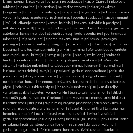
kranu nuoma
|
kietas kuras
|
buhalterines paslaugos
|
kaip prižiūrėti
|
indaploviu
tabletes
|
bio enzimai
|
bio enzimai
|
bakterijos starwax
|
bakterijos valymo
įrenginiams
|
buhalterines paslaugos
|
indaploves
|
langu skystis
|
keleiviu vezimas i
vokietija
|
pigiausias automobilio draudimas
|
populiari paslauga
|
kaip sutrumpinti
|
iššūkiai kelionėje
|
vežame
|
vežami keleiviai
|
kas veža
|
taisyklės ir pareigos
|
ieškote kas parvežtų
|
berlynas, hamburgas, hanoveris
|
kelionės vasarą
|
geriau nei
autobusu
|
kam pirmenybė
|
atkreipti dėmesį
|
kodėl populiarios
|
į dortmundą ar
mincheną
|
kaip pasiruošti
|
žinome kas veža
|
nuo ko priklauso
|
paslaugos
|
paslaugos
|
procesas
|
mitai ir paneigimai
|
ką prarandate
|
informacija
|
aktualiausi
klausimai
|
kaip teisingai pasirinkti
|
įrankiai ir terminai
|
efektyvus būdas
|
epitetai
|
nuo ko priklauso
|
kriterijai
|
patogiau
|
geriau
|
planuojate kelionę
|
renkantis
tiekėją
|
populiari paslauga
|
mikriukais
|
patogus susisiekimas
|
skaičiuojate
atstumą
|
renkatės mikriukus
|
kokybės pasirinkimas
|
ekonomiški sprendimai
|
kuriame
|
verta rinktis
|
įtakoja
|
kaip sukurti
|
geriausias sprendimas
|
geriausias
pasirinkimas
|
dangos pasirinkimas
|
gaminio istorija
|
palyginkime už ar prieš
|
pagalbininkas buičiai
|
priemonė kamščiams
|
kokias rinktis
|
indaploviu tabletes
pigiau
|
indaploviu tabletes pigiau
|
indaploviu tabletes pigiau
|
kanalizacijos
vamzdziu valiklis
|
tabletes
|
vonios valiklis
|
tualeto valymo priemonės
|
stiklų ir
veidrodžių valiklis
|
tvoroms iš betono
|
namų valymo priemonės
|
arko blokeliai
|
išskirtinė tvora
|
straipsnių talpinimas
|
valymas priemone
|
priemonė valymui
|
rulonais
|
išbandykite granules
|
priemonės
|
gaudyklių priežiūrai
|
tarnauja ilgai
|
betoninė ar medinė
|
pasirinkimas
|
tvoroms
|
paskirtis
|
tvirta investicija
|
geriausias sprendimas
|
naudinga žinoti
|
tarnauja ilgai
|
blokelių privalumai
|
kokie
privalumai
|
patirtis
|
stogo danga
|
betoninės čerpės
|
dangos privalumai
|
geriausia danga
|
faktai
|
fizinio asmens bankrotas
|
fizinių asmenų bankroto