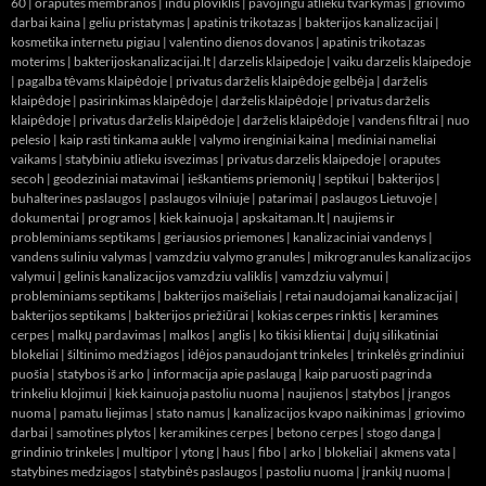
60
|
oraputes membranos
|
indu ploviklis
|
pavojingu atlieku tvarkymas
|
griovimo
darbai kaina
|
geliu pristatymas
|
apatinis trikotazas
|
bakterijos kanalizacijai
|
kosmetika internetu pigiau
|
valentino dienos dovanos
|
apatinis trikotazas
moterims
|
bakterijoskanalizacijai.lt
|
darzelis klaipedoje
|
vaiku darzelis klaipedoje
|
pagalba tėvams klaipėdoje
|
privatus darželis klaipėdoje gelbėja
|
darželis
klaipėdoje
|
pasirinkimas klaipėdoje
|
darželis klaipėdoje
|
privatus darželis
klaipėdoje
|
privatus darželis klaipėdoje
|
darželis klaipėdoje
|
vandens filtrai
|
nuo
pelesio
|
kaip rasti tinkama aukle
|
valymo irenginiai kaina
|
mediniai nameliai
vaikams
|
statybiniu atlieku isvezimas
|
privatus darzelis klaipedoje
|
oraputes
secoh
|
geodeziniai matavimai
|
ieškantiems priemonių
|
septikui
|
bakterijos
|
buhalterines paslaugos
|
paslaugos vilniuje
|
patarimai
|
paslaugos Lietuvoje
|
dokumentai
|
programos
|
kiek kainuoja
|
apskaitaman.lt
|
naujiems ir
probleminiams septikams
|
geriausios priemones
|
kanalizaciniai vandenys
|
vandens suliniu valymas
|
vamzdziu valymo granules
|
mikrogranules kanalizacijos
valymui
|
gelinis kanalizacijos vamzdziu valiklis
|
vamzdziu valymui
|
probleminiams septikams
|
bakterijos maišeliais
|
retai naudojamai kanalizacijai
|
bakterijos septikams
|
bakterijos priežiūrai
|
kokias cerpes rinktis
|
keramines
cerpes
|
malkų pardavimas
|
malkos
|
anglis
|
ko tikisi klientai
|
dujų silikatiniai
blokeliai
|
šiltinimo medžiagos
|
idėjos panaudojant trinkeles
|
trinkelės grindiniui
puošia
|
statybos iš arko
|
informacija apie paslaugą
|
kaip paruosti pagrinda
trinkeliu klojimui
|
kiek kainuoja pastoliu nuoma
|
naujienos
|
statybos
|
įrangos
nuoma
|
pamatu liejimas
|
stato namus
|
kanalizacijos kvapo naikinimas
|
griovimo
darbai
|
samotines plytos
|
keramikines cerpes
|
betono cerpes
|
stogo danga
|
grindinio trinkeles
|
multipor
|
ytong
|
haus
|
fibo
|
arko
|
blokeliai
|
akmens vata
|
statybines medziagos
|
statybinės paslaugos
|
pastoliu nuoma
|
įrankių nuoma
|