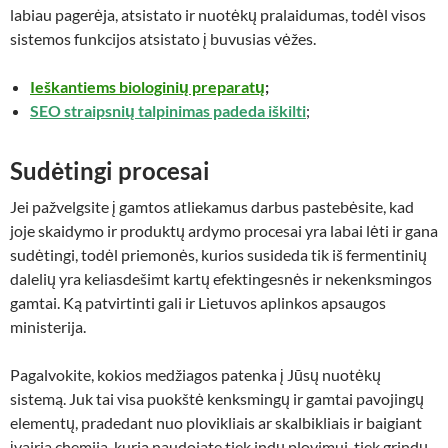
labiau pagerėja, atsistato ir nuotėkų pralaidumas, todėl visos
sistemos funkcijos atsistato į buvusias vėžes.
Ieškantiems biologinių preparatų
;
SEO straipsnių talpinimas padeda iškilti
;
Sudėtingi procesai
Jei pažvelgsite į gamtos atliekamus darbus pastebėsite, kad
joje skaidymo ir produktų ardymo procesai yra labai lėti ir gana
sudėtingi, todėl priemonės, kurios susideda tik iš fermentinių
dalelių yra keliasdešimt kartų efektingesnės ir nekenksmingos
gamtai. Ką patvirtinti gali ir Lietuvos aplinkos apsaugos
ministerija.
Pagalvokite, kokios medžiagos patenka į Jūsų nuotėkų
sistemą. Juk tai visa puokštė kenksmingų ir gamtai pavojingų
elementų, pradedant nuo plovikliais ar skalbikliais ir baigiant
įvairia chemija, kurią naudojate tiek indų plovimui, tiek grindų