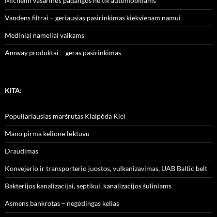
Michelin vasarinės padangos ne tik automobiliams
Vandens filtrai – geriausias pasirinkimas kiekvienam namui
Mediniai nameliai vaikams
Amway produktai – geras pasirinkimas
KITA:
Populiariausias maršrutas Klaipėda Kiel
Mano pirma kelionė lėktuvu
Draudimas
Konvejerio ir transporterio juostos, vulkanizavimas, UAB Baltic belt
Bakterijos kanalizacijai, septikui, kanalizacijos šuliniams
Asmens bankrotas – negėdingas kelias