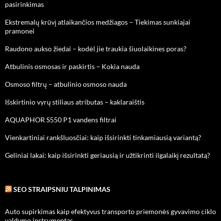
pasirinkimas
Ekstremalų krūvį atlaikančios medžiagos – Tiekimas sunkiajai
pramonei
Raudono aukso žiedai – kodėl jie traukia šiuolaikines poras?
Atbulinis osmosas ir paskirtis – Kokia nauda
Osmoso filtrų – atbulinio osmoso nauda
Išskirtinio vyrų stiliaus atributas – kaklaraištis
AQUAPHOR S550 P1 vandens filtrai
Vienkartiniai rankšluosčiai: kaip išsirinkti tinkamiausią variantą?
Geliniai lakai: kaip išsirinkti geriausią ir užtikrinti ilgalaikį rezultatą?
SEO STRAIPSNIU TALPINIMAS
Auto supirkimas kaip efektyvus transporto priemonės gyvavimo ciklo
valdymo instrumentas