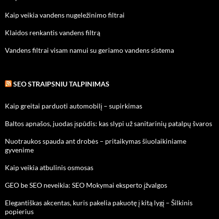
Kaip veikia vandens nugeležinimo filtrai
Klaidos renkantis vandens filtrą
Vandens filtrai visam namui su geriamo vandens sistema
SEO STRAIPSNIU TALPINIMAS
Kaip greitai parduoti automobilį – supirkimas
Baltos apnašos, juodas įspūdis: kas slypi už sanitarinių patalpų švaros
Nuotraukos spauda ant drobės – pritaikymas šiuolaikiniame
gyvenime
Kaip veikia atbulinis osmosas
GEO be SEO neveikia: SEO Mokymai eksperto įžvalgos
Elegantiškas akcentas, kuris pakelia pakuotę į kitą lygį – Šilkinis
popierius