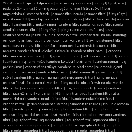
© 2014
seo straipsniu talpinimas
|
internetine parduotuve
|
padangų žymėjimas
|
padangų žymėjimas
|
žieminių padangų žymėjimas
|
filtrų rūšys
|
filtrai
nugeležinimui
|
osmoso filtrai> |
osmoso filtrų nauda
|
osmoso filtrai
|
filtrų rūšys
|
minkštinimo filtrų naudojimas
|
minkštinimo sistema
|
filtrų rūšys ir nauda
|
osmoso
filtrai
|
vandens filtrai nukalkinimui
|
vandens filtrų nauda
|
osmoso filtrų nauda
|
atbulinio osmoso filtrai
|
filtrų rūšys
|
apie geriamo vandens filtrus
|
kas yra
atbulinis osmosas
|
namui naudingi osmoso filtrai
|
osmoso filtrų nauda
|
naudingi
osmoso filtrai
|
kuo naudingi osmoso filtrai
|
vandens filtravimo sistemos
|
filtrų
namui pasirinkimas
|
filtrai komfortui namuose
|
vandens filtrai namui
|
filtrai
namams
|
vandens filtrai kokybei
|
tinkamiausi vandens filtrai namui
|
vandens
filtravimo sistemos namui
|
filtrų sprendimai namui
|
ieškome vandens filtrų namui
|
vandens filtrų namui rūšys
|
vandens kokybei filtrai namui
|
vandens namui filtrų
pasirinkimas
|
vandens filtrų rtūšys
|
vandens kokybei name
|
rekomenduojami
vandens filtrai namui
|
vandens filtrai namui
|
filtrų namui rūšys
|
vandens filtrų
rūšys
|
vandens filtrai namui
|
namui naudingi osmoso filtrai
|
namui geriausi
osmoso filtrai
|
filtrai namui
|
vandens filtrų nauda
|
filtrų rūšys ir nauda
|
vandens
filtrų rūšys
|
vandens minkštinimo filtrai
|
nugeležinimo filtrų nauda
|
vandens
filtrai nugeležinimui
|
vandens minkštinimo filtrų nauda
|
vandens filtrų rūšys
|
nugeležinimo ir vandens monkštinimo filtrai
|
vandens nukalkinimo filtrai
|
vandens filtrai
|
geriamo vandens sistemos
|
osmoso filtrų nauda
|
atbulinio osmoso
filtrai
|
seo straipsniu talpinimas
|
aquaphor vandens filtrai
|
aquaphor filtrai
|
osmoso filtrų nauda
|
osmoso filtrai
|
vandens filtrai aquaphor
|
geriamo vandens
filtrai
|
aquaphor filtrai
|
aquaphor filtrai
|
aquaphor filtrai
|
aquaphor filtrai
|
aquaphor namams ir pramonei
|
aquaphor filtrai
|
aquaphor filtrai
|
aquaphor
filtrų nauda
|
aquaphor filtrai
|
aquapgor filtrai ir nauda
|
aquaphor filtrai
|