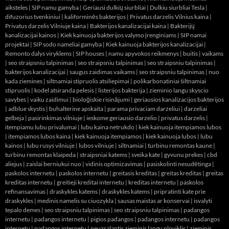
aiksteles
|
SIP namu gamyba
|
Geriausi dulkių siurbliai
|
Dulkiu siurbliai Tesla
|
difuzorius tvenkiniui
|
kaliforminės bakterijos
|
Privatus darzelis Vilnius kaina
|
Privatus darzelis Vilniuje kaina
|
Bakterijos kanalizacijai kaina
|
Bakterijų
kanalizacijai kainos
|
Kiek kainuoja bakterijos valymo įrenginiams
|
SIP namai
projektai
|
SIP sodo nameliai gamyba
|
Kiek kainuoja bakterijos kanalizacijai
|
Remonto dalys viryklems
|
SIP houses
|
namu apyvokos reikmenys
|
buitis
|
vaikams
|
seo straipsniu talpinimas
|
seo straipsniu talpinimas
|
seo straipsniu talpinimas
|
bakterijos kanalizacijai
|
saugus zaidimas vaikams
|
seo straipsniu talpinimas
|
nuo
kada ziemines
|
siltnamiai stipruolis atsiliepimai
|
polikarbonatiniai šiltnamiai
stipruolis
|
kodel atsiranda pelesis
|
listerijos bakterija
|
zieminio langu skyscio
savybes
|
vaiku zaidimui
|
bioloģiskie risinājumi
|
geriausios kanalizacijos bakterijos
|
adblue skystis
|
buhalterine apskaita
|
parama privaciam darzeliui
|
darzeliai
gelbeja
|
pasirinkimas vilniuje
|
ieskome geriausio darzelio
|
privatus darzelis
|
itempiamu lubu privalumai
|
lubu kaina netrukdo
|
kiek kainuoja itempiamos lubos
|
itempiamos lubos kaina
|
kiek kainuoja itempiamos
|
kiek kainuoja lubos
|
lubu
kainos
|
lubu rusys vilniuje
|
lubos vilniuje
|
siltnamiai
|
turbinu remontas kaune
|
turbinu remontas klaipeda
|
straipsniai katems
|
sveika kate
|
gyvunu prekes
|
cbd
aliejus
|
zaislai berniukui nuo
|
vidinis optimizavimas
|
pasiskolinti nesudėtinga
|
paskolos internetu
|
paskolos internetu
|
greitasis kreditas
|
greitas kreditas
|
greitas
kreditas internetu
|
greitieji kreditai internetu
|
kreditas internetu
|
paskolos
refinansavimas
|
draskykles katems
|
draskykles katems
|
pripratinti kate prie
draskykles
|
medinis namelis su ciuozykla
|
sausas maistas ar konservai
|
isvalyti
tepalo demes
|
seo straipsniu talpinimas
|
seo straipsniu talpinimas
|
padangos
internetu
|
padangos internetu
|
pigios padangos
|
padangos internetu
|
padangos
internetu
|
padangos internetu
|
neuzsalantis zieminis langu ploviklis
|
zieminis