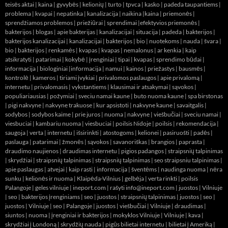
teisės aktai
|
kaina
|
gyvybės
|
kelionių
|
turto
|
tpvca
|
kasko
|
padeda taupantiems
|
problema
|
kvapai
|
nepatinka
|
kanalizacija
|
naikina
|
kaina
|
priemonės
|
sprendžiamos problemos
|
priežiūrai
|
sprendimai
|
efektyvios priemonės
|
bakterijos
|
blogas
|
apie bakterijas
|
kanalizacijai
|
situacija
|
padeda
|
bakterijos
|
bakterijos kanalizacijai
|
kanalizacijai
|
bakterijos
|
bio
|
nuotekoms
|
nauda
|
švara
|
bio
|
bakterijos
|
renkamės
|
kvapas
|
kvapas
|
nemalonus
|
ar kenkia
|
kaip
atsikratyti
|
patarimai
|
kokybė
|
įrenginiai
|
tipai
|
kvapas
|
sprendimo būdai
|
informacija
|
biologiniai
|
informacija
|
namui
|
kainos
|
priežastys
|
bausmės
|
kontrolė
|
kameros
|
tiriami įvykiai
|
privalomos paslaugos
|
apie privalomą
|
internetu
|
privalomasis
|
vykstantiems
|
klausimai ir atsakymai
|
sąvokos
|
populiariausias
|
požymiai
|
sveciu namai kaune
|
buto nuoma kaune
|
spa birstonas
|
pigi nakvyne
|
nakvyne trakuose
|
kur apsistoti
|
nakvyne kaune
|
savaitgalis
|
sodybos
|
sodybos kaime
|
prie juros
|
nuoma
|
nakvyne
|
viešbučiai
|
sveciu namai
|
viesbuciai
|
kambariu nuoma
|
viesbuciai
|
poilsis Nidoje
|
poilsis
|
rekomendacija
|
saugoja
|
verta
|
internetu
|
išsirinkti
|
atostogoms
|
kelionei
|
pasiruošti
|
padės
|
paslauga
|
patarimai
|
žmonės
|
sąvokos
|
savanoriškas
|
brangios
|
paprasta
|
draudimo naujienos
|
draudimas internetu
|
pigios padangos
|
straipsnių talpinimas
|
skrydžiai
|
straipsnių talpinimas
|
straipsnių talpinimas
|
seo straipsniu talpinimas
|
apie paslaugas
|
atvejai
|
kaip rasti
|
informacija
|
šventėms
|
naudinga nuoma
|
nėra
sunku
|
kelionės ir nuoma
|
Klaipėda-Vilnius
|
gelbėja
|
verta rinkti
|
poilsis
Palangoje
|
geles vilniuje
|
ineport.com
| rašyti info@ineport.com |
juostos
|
Vilniuje
|
seo
|
bakterijos įrenginiams
|
seo
|
juostos
|
straipsnių talpinimas
|
juostos
|
seo
|
juostos
|
Vilniuje
|
seo
|
Palangoje
|
juostos
|
viešbučiai
|
Vilniuje
|
draudimas
|
siuntos
|
nuoma
|
įrenginiai ir bakterijos
|
mokyklos Vilniuje
|
Vilniuje
|
kava
|
skrydžiai į Londoną
|
skrydžių nauda
|
pigūs bilietai internetu
|
bilietai į Ameriką
|