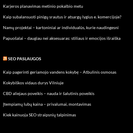
Karjeros planavimas metinio pokalbio metu
Kaip subalansuoti pinigų srautus ir atsargų lygius e. komercijoje?
Namų projektai – kartoniniai ar individualūs, kurie naudingesni
Papuošalai – daugiau nei aksesuaras: stiliaus ir emocijos išraiška
SEO PASLAUGOS
Kaip pagerinti geriamojo vandens kokybę – Atbulinis osmosas
Kokybiškos vidaus durys Vilniuje
CBD aliejaus poveikis – nauda ir šalutinis poveikis
Įtempiamų lubų kaina – privalumai, montavimas
Kiek kainuoja SEO straipsnių talpinimas