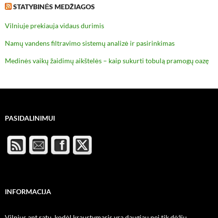
STATYBINĖS MEDŽIAGOS
Vilniuje prekiauja vidaus durimis
Namų vandens filtravimo sistemų analizė ir pasirinkimas
Medinės vaikų žaidimų aikštelės – kaip sukurti tobulą pramogų oazę
PASIDALINIMUI
INFORMACIJA
Vilnius ant ratų, kodėl kraustymasis yra daugiau nei tik dėžių