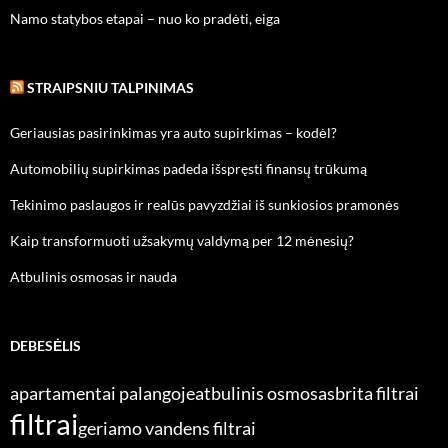
Namo statybos etapai – nuo ko pradėti, eiga
STRAIPSNIU TALPINIMAS
Geriausias pasirinkimas yra auto supirkimas – kodėl?
Automobilių supirkimas padeda išspręsti finansų trūkumą
Tekinimo paslaugos ir realūs pavyzdžiai iš sunkiosios pramonės
Kaip transformuoti užsakymų valdymą per 12 mėnesių?
Atbulinis osmosas ir nauda
DEBESĖLIS
apartamentai palangoje
atbulinis osmosas
brita filtrai
filtrai
geriamo vandens filtrai