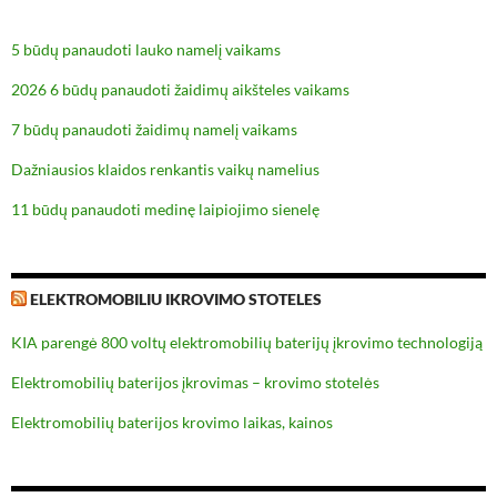
5 būdų panaudoti lauko namelį vaikams
2026 6 būdų panaudoti žaidimų aikšteles vaikams
7 būdų panaudoti žaidimų namelį vaikams
Dažniausios klaidos renkantis vaikų namelius
11 būdų panaudoti medinę laipiojimo sienelę
ELEKTROMOBILIU IKROVIMO STOTELES
KIA parengė 800 voltų elektromobilių baterijų įkrovimo technologiją
Elektromobilių baterijos įkrovimas – krovimo stotelės
Elektromobilių baterijos krovimo laikas, kainos