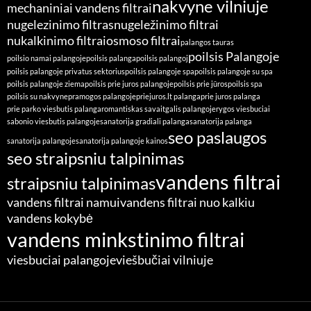
nakvyne vilniuje
mechaniniai vandens filtrai
nugelezinimo filtras
nugeležinimo filtrai
nukalkinimo filtrai
osmoso filtrai
palangos tauras
poilsis Palangoje
poilsio namai palangoje
poilsis palanga
poilsis palangoj
poilsis palangoje privatus sektorius
poilsis palangoje spa
poilsis palangoje su spa
poilsis palangoje ziema
poilsis prie juros palangoje
poilsis prie jūros
poilsis spa
poilsis su nakvyne
pramogos palangoje
priejuros.lt palanga
prie juros palanga
prie parko viesbutis palanga
romantiskas savaitgalis palangoje
rygos viesbuciai
sabonio viesbutis palangoje
sanatorija gradiali palanga
sanatorija palanga
seo paslaugos
sanatorija palangoje
sanatorija palangoje kainos
seo straipsniu talpinimas
vandens filtrai
straipsniu talpinimas
vandens filtrai namui
vandens filtrai nuo kalkiu
vandens kokybė
vandens minkstinimo filtrai
viesbuciai palangoje
viešbučiai vilniuje