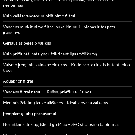
nešiojimas
Kaip veikia vandens minkštinimo filtrai
Vandens minkštinimo filtrai nukalkinimui – vienas ir tas pats
įrenginys
Geriausias pelėsio valiklis
Kaip prižiūrėti patalynę užtikrinant ilgaamžiškumą
Valymo įrenginių kaina be elektros – Kodėl verta rinktis būtent tokio
tipo?
Aquaphor filtrai
Vandens filtrai namui – Rūšys, priežiūra, Kainos
Medinės žaidimų lauke aikštelės – ideali dovana vaikams
Įtempiamų lubų pranašumai
Norintiems tinklapį iškelti greičiau – SEO straipsnių talpinimas