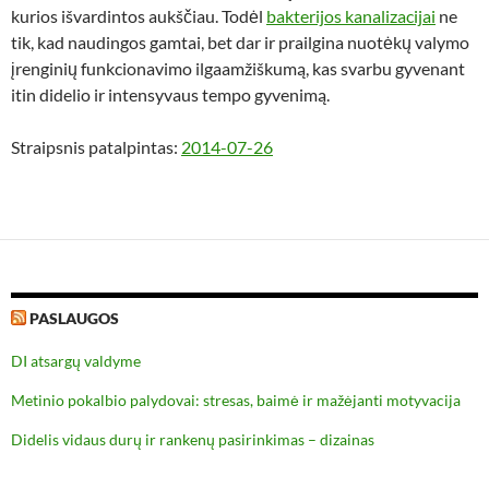
kurios išvardintos aukščiau. Todėl
bakterijos kanalizacijai
ne
tik, kad naudingos gamtai, bet dar ir prailgina nuotėkų valymo
įrenginių funkcionavimo ilgaamžiškumą, kas svarbu gyvenant
itin didelio ir intensyvaus tempo gyvenimą.
Straipsnis patalpintas:
2014-07-26
PASLAUGOS
DI atsargų valdyme
Metinio pokalbio palydovai: stresas, baimė ir mažėjanti motyvacija
Didelis vidaus durų ir rankenų pasirinkimas – dizainas