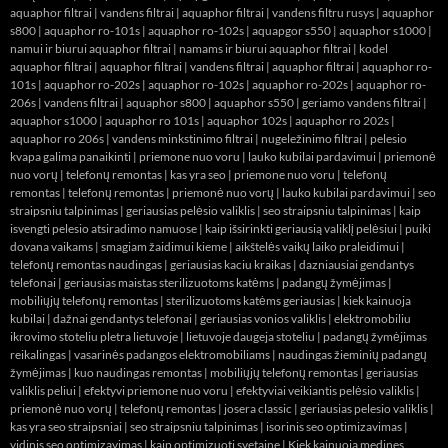
aquaphor filtrai
|
vandens filtrai
|
aquaphor filtrai
|
vandens filtru rusys
|
aquaphor
s800
|
aquaphor ro-101s
|
aquaphor ro-102s
|
aquapgor s550
|
aquaphor s1000
|
namui ir biurui aquaphor filtrai
|
namams ir biurui aquaphor filtrai
|
kodel
aquaphor filtrai
|
aquaphor filtrai
|
vandens filtrai
|
aquaphor filtrai
|
aquaphor ro-
101s
|
aquaphor ro-202s
|
aquaphor ro-102s
|
aquaphor ro-202s
|
aquaphor ro-
206s
|
vandens filtrai
|
aquaphor s800
|
aquaphor s550
|
geriamo vandens filtrai
|
aquaphor s1000
|
aquaphor ro 101s
|
aquaphor 102s
|
aquaphor ro 202s
|
aquaphor ro 206s
|
vandens minkstinimo filtrai
|
nugeležinimo filtrai
|
pelesio
kvapa galima panaikinti
|
priemone nuo voru
|
lauko kubilai pardavimui
|
priemonė
nuo vorų
|
telefonų remontas
|
kas yra seo
|
priemone nuo voru
|
telefonų
remontas
|
telefonų remontas
|
priemonė nuo vorų
|
lauko kubilai pardavimui
|
seo
straipsniu talpinimas
|
geriausias pelėsio valiklis
|
seo straipsniu talpinimas
|
kaip
isvengti pelesio atsiradimo namuose
|
kaip išsirinkti geriausią valiklį pelėsiui
|
puiki
dovana vaikams
|
smagiam žaidimui kieme
|
aikštelės vaikų laiko praleidimui
|
telefonų remontas naudingas
|
geriausias kaciu kraikas
|
dazniausiai gendantys
telefonai
|
geriausias maistas sterilizuotoms katėms
|
padangų žymėjimas
|
mobiliųjų telefonų remontas
|
sterilizuotoms katėms geriausias
|
kiek kainuoja
kubilai
|
dažnai gendantys telefonai
|
geriausias vonios valiklis
|
elektromobiliu
ikrovimo stoteliu pletra lietuvoje
|
lietuvoje daugeja stoteliu
|
padangų žymėjimas
reikalingas
|
vasarinės padangos elektromobiliams
|
naudingas žieminių padangų
žymėjimas
|
kuo naudingas remontas
|
mobiliųjų telefonų remontas
|
geriausias
valiklis peliui
|
efektyvi priemone nuo voru
|
efektyviai veikiantis pelėsio valiklis
|
priemonė nuo vorų
|
telefonų remontas
|
josera classic
|
geriausias pelesio valiklis
|
kas yra seo straipsniai
|
seo straipsniu talpinimas
|
isorinis seo optimizavimas
|
vidinis seo optimizavimas
|
kaip optimizuoti svetaine
|
Kiek kainuoja medines