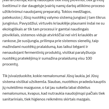
šveitimui ir dar daugelyje įvairių namų darbų atlikimo proceso
užtikrinimui naudojamų preparatų. Tokios medžiagos,
patekusios į Jūsų nuotėkų valymo sistemą jungiasi į tam tikrus
junginius. Pavyzdžiui, virtuvės kriauklėje plaunami indai ne su
ekologiškais ar tik tam procesui ir gamtai naudingais
plovikliais, sistemos viduje atvirkščiai nei virš kriauklės ar
rankose, jie susijungia, prilimpa prie sistemos sienelių, taip
mažindami nuotėkų pralaidumą, kas laikui bėgant ir
nenaudojant fermentinių produktų, visiškai paralyžiuoja
nuotėkų pratekėjimą ir sumažina pralaidumą visu 100
procentų.
Tik įsivaizduokite, kokie nemalonumai Jūsų laukia, jei Jūsų
sistema visiškai užsikemša. Siaubas, nuotėkos pradeda kauptis
jų nuleidimo mazguose, o tai jau sukelia labai didelius
nemalonumus, kvapus, kad nutraukia naudojimąsi pačiais tiek
sanitariniais, tiek higienos reikmėms skirtais mazgais.