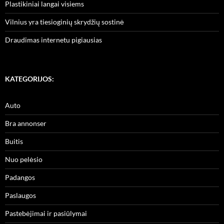
Plastikiniai langai visiems
Vilnius yra tiesioginių skrydžių sostinė
Draudimas internetu pigiausias
KATEGORIJOS:
Auto
Bra annonser
Buitis
Nuo pelėsio
Padangos
Paslaugos
Pastebėjimai ir pasiūlymai