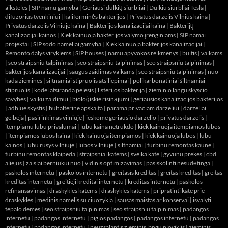
aiksteles
|
SIP namu gamyba
|
Geriausi dulkių siurbliai
|
Dulkiu siurbliai Tesla
|
difuzorius tvenkiniui
|
kaliforminės bakterijos
|
Privatus darzelis Vilnius kaina
|
Privatus darzelis Vilniuje kaina
|
Bakterijos kanalizacijai kaina
|
Bakterijų
kanalizacijai kainos
|
Kiek kainuoja bakterijos valymo įrenginiams
|
SIP namai
projektai
|
SIP sodo nameliai gamyba
|
Kiek kainuoja bakterijos kanalizacijai
|
Remonto dalys viryklems
|
SIP houses
|
namu apyvokos reikmenys
|
buitis
|
vaikams
|
seo straipsniu talpinimas
|
seo straipsniu talpinimas
|
seo straipsniu talpinimas
|
bakterijos kanalizacijai
|
saugus zaidimas vaikams
|
seo straipsniu talpinimas
|
nuo
kada ziemines
|
siltnamiai stipruolis atsiliepimai
|
polikarbonatiniai šiltnamiai
stipruolis
|
kodel atsiranda pelesis
|
listerijos bakterija
|
zieminio langu skyscio
savybes
|
vaiku zaidimui
|
bioloģiskie risinājumi
|
geriausios kanalizacijos bakterijos
|
adblue skystis
|
buhalterine apskaita
|
parama privaciam darzeliui
|
darzeliai
gelbeja
|
pasirinkimas vilniuje
|
ieskome geriausio darzelio
|
privatus darzelis
|
itempiamu lubu privalumai
|
lubu kaina netrukdo
|
kiek kainuoja itempiamos lubos
|
itempiamos lubos kaina
|
kiek kainuoja itempiamos
|
kiek kainuoja lubos
|
lubu
kainos
|
lubu rusys vilniuje
|
lubos vilniuje
|
siltnamiai
|
turbinu remontas kaune
|
turbinu remontas klaipeda
|
straipsniai katems
|
sveika kate
|
gyvunu prekes
|
cbd
aliejus
|
zaislai berniukui nuo
|
vidinis optimizavimas
|
pasiskolinti nesudėtinga
|
paskolos internetu
|
paskolos internetu
|
greitasis kreditas
|
greitas kreditas
|
greitas
kreditas internetu
|
greitieji kreditai internetu
|
kreditas internetu
|
paskolos
refinansavimas
|
draskykles katems
|
draskykles katems
|
pripratinti kate prie
draskykles
|
medinis namelis su ciuozykla
|
sausas maistas ar konservai
|
isvalyti
tepalo demes
|
seo straipsniu talpinimas
|
seo straipsniu talpinimas
|
padangos
internetu
|
padangos internetu
|
pigios padangos
|
padangos internetu
|
padangos
internetu
|
padangos internetu
|
neuzsalantis zieminis langu ploviklis
|
zieminis