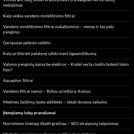
nešiojimas
Kaip veikia vandens minkštinimo filtrai
Vandens minkštinimo filtrai nukalkinimui – vienas ir tas pats
įrenginys
Geriausias pelėsio valiklis
Kaip prižiūrėti patalynę užtikrinant ilgaamžiškumą
Valymo įrenginių kaina be elektros – Kodėl verta rinktis būtent tokio
tipo?
Aquaphor filtrai
Vandens filtrai namui – Rūšys, priežiūra, Kainos
Medinės žaidimų lauke aikštelės – ideali dovana vaikams
Įtempiamų lubų pranašumai
Norintiems tinklapį iškelti greičiau – SEO straipsnių talpinimas