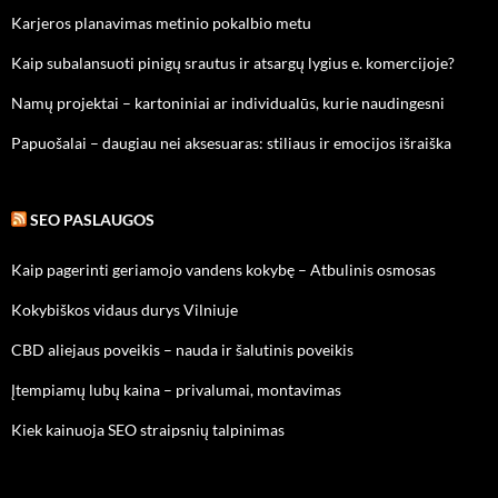
Karjeros planavimas metinio pokalbio metu
Kaip subalansuoti pinigų srautus ir atsargų lygius e. komercijoje?
Namų projektai – kartoniniai ar individualūs, kurie naudingesni
Papuošalai – daugiau nei aksesuaras: stiliaus ir emocijos išraiška
SEO PASLAUGOS
Kaip pagerinti geriamojo vandens kokybę – Atbulinis osmosas
Kokybiškos vidaus durys Vilniuje
CBD aliejaus poveikis – nauda ir šalutinis poveikis
Įtempiamų lubų kaina – privalumai, montavimas
Kiek kainuoja SEO straipsnių talpinimas