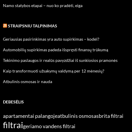
Namo statybos etapai – nuo ko pradėti, eiga
STRAIPSNIU TALPINIMAS
Geriausias pasirinkimas yra auto supirkimas – kodėl?
Automobilių supirkimas padeda išspręsti finansų trūkumą
Tekinimo paslaugos ir realūs pavyzdžiai iš sunkiosios pramonės
Kaip transformuoti užsakymų valdymą per 12 mėnesių?
Atbulinis osmosas ir nauda
DEBESĖLIS
apartamentai palangoje
atbulinis osmosas
brita filtrai
filtrai
geriamo vandens filtrai