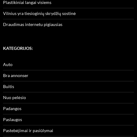
Plastikiniai langai visiems
Vilnius yra tiesioginių skrydžių sostinė
Draudimas internetu pigiausias
KATEGORIJOS:
Auto
Bra annonser
Buitis
Nuo pelėsio
Padangos
Paslaugos
Pastebėjimai ir pasiūlymai