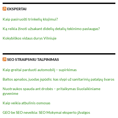
EKSPERTAI
Kaip pasiruošti trinkelių klojimui?
Ką reikia žinoti užsakant didelių detalių tekinimo paslaugas?
Kokybiškos vidaus durys Vilniuje
SEO STRAIPSNIU TALPINIMAS
Kaip greitai parduoti automobilį – supirkimas
Baltos apnašos, juodas įspūdis: kas slypi už sanitarinių patalpų švaros
Nuotraukos spauda ant drobės – pritaikymas šiuolaikiniame
gyvenime
Kaip veikia atbulinis osmosas
GEO be SEO neveikia: SEO Mokymai eksperto įžvalgos