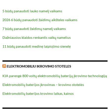
5 būdų panaudoti lauko namelį vaikams
2026 6 būdų panaudoti žaidimų aikšteles vaikams
7 būdų panaudoti žaidimų namelį vaikams
Dažniausios klaidos renkantis vaikų namelius
11 būdų panaudoti medinę laipiojimo sienelę
ELEKTROMOBILIU IKROVIMO STOTELES
KIA parengė 800 voltų elektromobilių baterijų įkrovimo technologiją
Elektromobilių baterijos įkrovimas – krovimo stotelės
Elektromobilių baterijos krovimo laikas, kainos