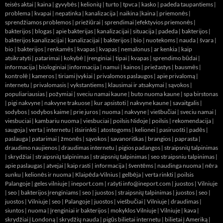
teisės aktai
|
kaina
|
gyvybės
|
kelionių
|
turto
|
tpvca
|
kasko
|
padeda taupantiems
|
problema
|
kvapai
|
nepatinka
|
kanalizacija
|
naikina
|
kaina
|
priemonės
|
sprendžiamos problemos
|
priežiūrai
|
sprendimai
|
efektyvios priemonės
|
bakterijos
|
blogas
|
apie bakterijas
|
kanalizacijai
|
situacija
|
padeda
|
bakterijos
|
bakterijos kanalizacijai
|
kanalizacijai
|
bakterijos
|
bio
|
nuotekoms
|
nauda
|
švara
|
bio
|
bakterijos
|
renkamės
|
kvapas
|
kvapas
|
nemalonus
|
ar kenkia
|
kaip
atsikratyti
|
patarimai
|
kokybė
|
įrenginiai
|
tipai
|
kvapas
|
sprendimo būdai
|
informacija
|
biologiniai
|
informacija
|
namui
|
kainos
|
priežastys
|
bausmės
|
kontrolė
|
kameros
|
tiriami įvykiai
|
privalomos paslaugos
|
apie privalomą
|
internetu
|
privalomasis
|
vykstantiems
|
klausimai ir atsakymai
|
sąvokos
|
populiariausias
|
požymiai
|
sveciu namai kaune
|
buto nuoma kaune
|
spa birstonas
|
pigi nakvyne
|
nakvyne trakuose
|
kur apsistoti
|
nakvyne kaune
|
savaitgalis
|
sodybos
|
sodybos kaime
|
prie juros
|
nuoma
|
nakvyne
|
viešbučiai
|
sveciu namai
|
viesbuciai
|
kambariu nuoma
|
viesbuciai
|
poilsis Nidoje
|
poilsis
|
rekomendacija
|
saugoja
|
verta
|
internetu
|
išsirinkti
|
atostogoms
|
kelionei
|
pasiruošti
|
padės
|
paslauga
|
patarimai
|
žmonės
|
sąvokos
|
savanoriškas
|
brangios
|
paprasta
|
draudimo naujienos
|
draudimas internetu
|
pigios padangos
|
straipsnių talpinimas
|
skrydžiai
|
straipsnių talpinimas
|
straipsnių talpinimas
|
seo straipsniu talpinimas
|
apie paslaugas
|
atvejai
|
kaip rasti
|
informacija
|
šventėms
|
naudinga nuoma
|
nėra
sunku
|
kelionės ir nuoma
|
Klaipėda-Vilnius
|
gelbėja
|
verta rinkti
|
poilsis
Palangoje
|
geles vilniuje
|
ineport.com
| rašyti info@ineport.com |
juostos
|
Vilniuje
|
seo
|
bakterijos įrenginiams
|
seo
|
juostos
|
straipsnių talpinimas
|
juostos
|
seo
|
juostos
|
Vilniuje
|
seo
|
Palangoje
|
juostos
|
viešbučiai
|
Vilniuje
|
draudimas
|
siuntos
|
nuoma
|
įrenginiai ir bakterijos
|
mokyklos Vilniuje
|
Vilniuje
|
kava
|
skrydžiai į Londoną
|
skrydžių nauda
|
pigūs bilietai internetu
|
bilietai į Ameriką
|