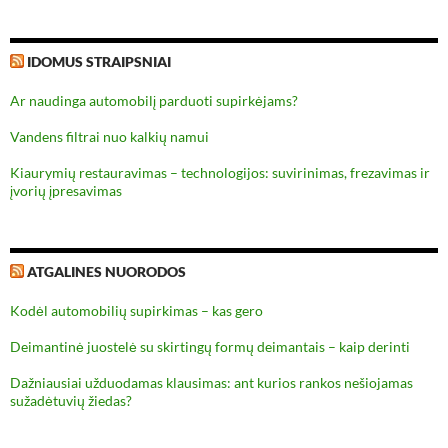
IDOMUS STRAIPSNIAI
Ar naudinga automobilį parduoti supirkėjams?
Vandens filtrai nuo kalkių namui
Kiaurymių restauravimas – technologijos: suvirinimas, frezavimas ir
įvorių įpresavimas
ATGALINES NUORODOS
Kodėl automobilių supirkimas – kas gero
Deimantinė juostelė su skirtingų formų deimantais – kaip derinti
Dažniausiai užduodamas klausimas: ant kurios rankos nešiojamas
sužadėtuvių žiedas?