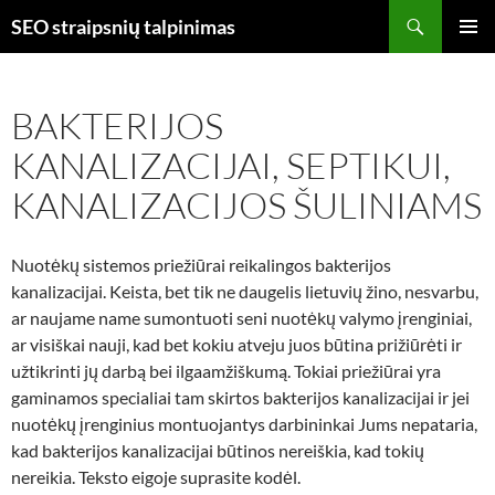
Skip
Search
SEO straipsnių talpinimas
to
PRIMAR
content
MENU
BAKTERIJOS
KANALIZACIJAI, SEPTIKUI,
KANALIZACIJOS ŠULINIAMS
Nuotėkų sistemos priežiūrai reikalingos bakterijos
kanalizacijai. Keista, bet tik ne daugelis lietuvių žino, nesvarbu,
ar naujame name sumontuoti seni nuotėkų valymo įrenginiai,
ar visiškai nauji, kad bet kokiu atveju juos būtina prižiūrėti ir
užtikrinti jų darbą bei ilgaamžiškumą. Tokiai priežiūrai yra
gaminamos specialiai tam skirtos bakterijos kanalizacijai ir jei
nuotėkų įrenginius montuojantys darbininkai Jums nepataria,
kad bakterijos kanalizacijai būtinos nereiškia, kad tokių
nereikia. Teksto eigoje suprasite kodėl.