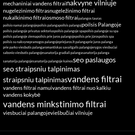
nakvyne vilniuje
mechaniniai vandens filtrai
nugelezinimo filtras
nugeležinimo filtrai
nukalkinimo filtrai
osmoso filtrai
palangos tauras
poilsis Palangoje
poilsio namai palangoje
poilsis palanga
poilsis palangoj
poilsis palangoje privatus sektorius
poilsis palangoje spa
poilsis palangoje su spa
poilsis palangoje ziema
poilsis prie juros palangoje
poilsis prie jūros
poilsis spa
poilsis su nakvyne
pramogos palangoje
priejuros.lt palanga
prie juros palanga
prie parko viesbutis palanga
romantiskas savaitgalis palangoje
rygos viesbuciai
sabonio viesbutis palangoje
sanatorija gradiali palanga
sanatorija palanga
seo paslaugos
sanatorija palangoje
sanatorija palangoje kainos
seo straipsniu talpinimas
vandens filtrai
straipsniu talpinimas
vandens filtrai namui
vandens filtrai nuo kalkiu
vandens kokybė
vandens minkstinimo filtrai
viesbuciai palangoje
viešbučiai vilniuje