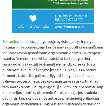
Bakterijos kanalizacijai
– gamtoje egzistuojantys ir patys
mažiausi mikroorganizmai, kurios minta nuotėkose esančiomis
ir nuolat atsinaujinančiomis organinėmis dalimis. Bakterijose
esantys fermentai net iki keliasdešimt kartų pagreitina
susiskaidymą skaidžių biologinių elementų, kurie kartu su
nuotėkomis keliauja į valymo įrenginius. Šias, 100% natūralių
fermentų bakterijas galima prilyginti žmogaus seilėms, kai
valgymo proceso metu, bet koks maistas yra suskystinamas
tam, kad skrandžiui būtų lengviau jį suvirškinti ir perdirbti. Taip
ir bakterijos nuotėkų sistemoje. Patekusios į ją jos pradeda
daugintis, taip skaidydamos ant arba prie sienelių prilipusius
organinius ar cheminius junginius, todėl sistemos darbas dar