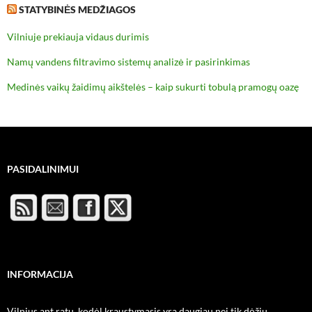
STATYBINĖS MEDŽIAGOS
Vilniuje prekiauja vidaus durimis
Namų vandens filtravimo sistemų analizė ir pasirinkimas
Medinės vaikų žaidimų aikštelės – kaip sukurti tobulą pramogų oazę
PASIDALINIMUI
INFORMACIJA
Vilnius ant ratų, kodėl kraustymasis yra daugiau nei tik dėžių