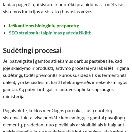
labiau pagerėja, atsistato ir nuotėkų pralaidumas, todėl visos
sistemos funkcijos atsistato į buvusias vėžes.
Ieškantiems biologinių preparatų
;
SEO straipsnių talpinimas padeda iškilti
;
Sudėtingi procesai
Jei pažvelgsite į gamtos atliekamus darbus pastebėsite, kad
joje skaidymo ir produktų ardymo procesai yra labai lėti ir gana
sudėtingi, todėl priemonės, kurios susideda tik iš fermentinių
dalelių yra keliasdešimt kartų efektingesnės ir nekenksmingos
gamtai. Ką patvirtinti gali ir Lietuvos aplinkos apsaugos
ministerija.
Pagalvokite, kokios medžiagos patenka į Jūsų nuotėkų
sistemą. Juk tai visa puokštė kenksmingų ir gamtai pavojingų
elementų, pradedant nuo plovikliais ar skalbikliais ir baigiant
įvairia chemija, kurią naudojate tiek indų plovimui, tiek grindų