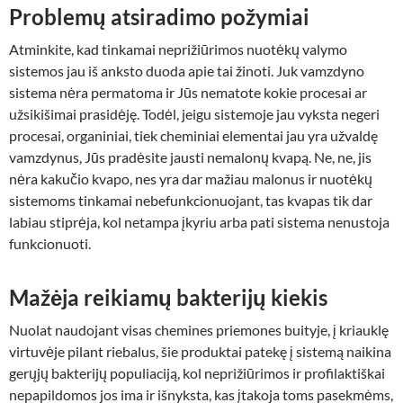
Problemų atsiradimo požymiai
Atminkite, kad tinkamai neprižiūrimos nuotėkų valymo
sistemos jau iš anksto duoda apie tai žinoti. Juk vamzdyno
sistema nėra permatoma ir Jūs nematote kokie procesai ar
užsikišimai prasidėję. Todėl, jeigu sistemoje jau vyksta negeri
procesai, organiniai, tiek cheminiai elementai jau yra užvaldę
vamzdynus, Jūs pradėsite jausti nemalonų kvapą. Ne, ne, jis
nėra kakučio kvapo, nes yra dar mažiau malonus ir nuotėkų
sistemoms tinkamai nebefunkcionuojant, tas kvapas tik dar
labiau stiprėja, kol netampa įkyriu arba pati sistema nenustoja
funkcionuoti.
Mažėja reikiamų bakterijų kiekis
Nuolat naudojant visas chemines priemones buityje, į kriauklę
virtuvėje pilant riebalus, šie produktai patekę į sistemą naikina
gerųjų bakterijų populiaciją, kol neprižiūrimos ir profilaktiškai
nepapildomos jos ima ir išnyksta, kas įtakoja toms pasekmėms,