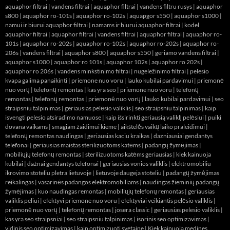
aquaphor filtrai
|
vandens filtrai
|
aquaphor filtrai
|
vandens filtru rusys
|
aquaphor
s800
|
aquaphor ro-101s
|
aquaphor ro-102s
|
aquapgor s550
|
aquaphor s1000
|
namui ir biurui aquaphor filtrai
|
namams ir biurui aquaphor filtrai
|
kodel
aquaphor filtrai
|
aquaphor filtrai
|
vandens filtrai
|
aquaphor filtrai
|
aquaphor ro-
101s
|
aquaphor ro-202s
|
aquaphor ro-102s
|
aquaphor ro-202s
|
aquaphor ro-
206s
|
vandens filtrai
|
aquaphor s800
|
aquaphor s550
|
geriamo vandens filtrai
|
aquaphor s1000
|
aquaphor ro 101s
|
aquaphor 102s
|
aquaphor ro 202s
|
aquaphor ro 206s
|
vandens minkstinimo filtrai
|
nugeležinimo filtrai
|
pelesio
kvapa galima panaikinti
|
priemone nuo voru
|
lauko kubilai pardavimui
|
priemonė
nuo vorų
|
telefonų remontas
|
kas yra seo
|
priemone nuo voru
|
telefonų
remontas
|
telefonų remontas
|
priemonė nuo vorų
|
lauko kubilai pardavimui
|
seo
straipsniu talpinimas
|
geriausias pelėsio valiklis
|
seo straipsniu talpinimas
|
kaip
isvengti pelesio atsiradimo namuose
|
kaip išsirinkti geriausią valiklį pelėsiui
|
puiki
dovana vaikams
|
smagiam žaidimui kieme
|
aikštelės vaikų laiko praleidimui
|
telefonų remontas naudingas
|
geriausias kaciu kraikas
|
dazniausiai gendantys
telefonai
|
geriausias maistas sterilizuotoms katėms
|
padangų žymėjimas
|
mobiliųjų telefonų remontas
|
sterilizuotoms katėms geriausias
|
kiek kainuoja
kubilai
|
dažnai gendantys telefonai
|
geriausias vonios valiklis
|
elektromobiliu
ikrovimo stoteliu pletra lietuvoje
|
lietuvoje daugeja stoteliu
|
padangų žymėjimas
reikalingas
|
vasarinės padangos elektromobiliams
|
naudingas žieminių padangų
žymėjimas
|
kuo naudingas remontas
|
mobiliųjų telefonų remontas
|
geriausias
valiklis peliui
|
efektyvi priemone nuo voru
|
efektyviai veikiantis pelėsio valiklis
|
priemonė nuo vorų
|
telefonų remontas
|
josera classic
|
geriausias pelesio valiklis
|
kas yra seo straipsniai
|
seo straipsniu talpinimas
|
isorinis seo optimizavimas
|
vidinis seo optimizavimas
|
kaip optimizuoti svetaine
|
Kiek kainuoja medines