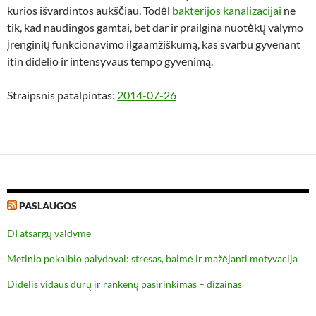
kurios išvardintos aukščiau. Todėl
bakterijos kanalizacijai
ne
tik, kad naudingos gamtai, bet dar ir prailgina nuotėkų valymo
įrenginių funkcionavimo ilgaamžiškumą, kas svarbu gyvenant
itin didelio ir intensyvaus tempo gyvenimą.
Straipsnis patalpintas:
2014-07-26
PASLAUGOS
DI atsargų valdyme
Metinio pokalbio palydovai: stresas, baimė ir mažėjanti motyvacija
Didelis vidaus durų ir rankenų pasirinkimas – dizainas