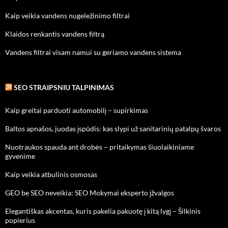
Kaip veikia vandens nugeležinimo filtrai
Klaidos renkantis vandens filtrą
Vandens filtrai visam namui su geriamo vandens sistema
SEO STRAIPSNIU TALPINIMAS
Kaip greitai parduoti automobilį – supirkimas
Baltos apnašos, juodas įspūdis: kas slypi už sanitarinių patalpų švaros
Nuotraukos spauda ant drobės – pritaikymas šiuolaikiniame
gyvenime
Kaip veikia atbulinis osmosas
GEO be SEO neveikia: SEO Mokymai eksperto įžvalgos
Elegantiškas akcentas, kuris pakelia pakuotę į kitą lygį – Šilkinis
popierius