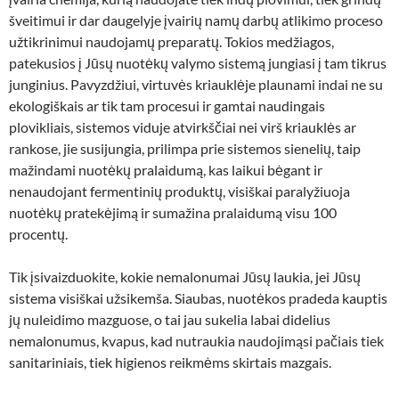
šveitimui ir dar daugelyje įvairių namų darbų atlikimo proceso
užtikrinimui naudojamų preparatų. Tokios medžiagos,
patekusios į Jūsų nuotėkų valymo sistemą jungiasi į tam tikrus
junginius. Pavyzdžiui, virtuvės kriauklėje plaunami indai ne su
ekologiškais ar tik tam procesui ir gamtai naudingais
plovikliais, sistemos viduje atvirkščiai nei virš kriauklės ar
rankose, jie susijungia, prilimpa prie sistemos sienelių, taip
mažindami nuotėkų pralaidumą, kas laikui bėgant ir
nenaudojant fermentinių produktų, visiškai paralyžiuoja
nuotėkų pratekėjimą ir sumažina pralaidumą visu 100
procentų.
Tik įsivaizduokite, kokie nemalonumai Jūsų laukia, jei Jūsų
sistema visiškai užsikemša. Siaubas, nuotėkos pradeda kauptis
jų nuleidimo mazguose, o tai jau sukelia labai didelius
nemalonumus, kvapus, kad nutraukia naudojimąsi pačiais tiek
sanitariniais, tiek higienos reikmėms skirtais mazgais.