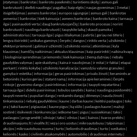
įstatymas
|
bankrotas
|
bankroto pasekmės
|
turintiems skolų
|
asmuo gali
bankrutuoti
|
skelbti naudinga
|
pagalba
|
kaip elgtis
|
naujas gyvenimas
|
3 metai
|
išsigelbėjimas
|
asmens bankrotas
|
europos sąjungoje
|
asmuo gali
|
bankrotas
asmeniui
|
bankrotas
|
kiek kainuoja
|
asmens bankrotas
|
bankroto kaina
|
tarnauja
ilgai
|
pasinaudoti verta
|
daug bankrutuojančių
|
bankroto procesas
|
norint
bankrutuoti
|
naudinga bankrutuoti
|
taupykite laiką
|
skaudi pamoka
|
administratorius
|
tarnauja ilgai
|
pigus išlaikymas
|
patirtis
|
geriau nei šiferis
|
lengva išsirinkti
|
unikalus gaminys
|
čerpės
|
dangos
|
rinktis verta
|
užsikimšo
|
efektyvi priemonė
|
galima ir užkimšti
|
užsikimšo vonia
|
atkimšimas
|
kyla
klausimas
|
kamščių naikinimas
|
aktualus klausimas
|
kaip pasirinkti
|
naikina kvapą
|
biologiniai sprendimas
|
priemonės
|
kiek kainuoja
|
žiemą dažniau
|
riebalu
gaudykles valymas
|
apie skaidymą
|
kaina ir naudojimas
|
ir mitai
|
ir faktai
|
etapai
perkant
|
rinktis kokybę
|
užsikimšo kanalizacija
|
vamzdziu valymo granules
|
gamyba ir estetika
|
informacija
|
geras pasirinkimas
|
privalo žinoti
|
keraminės ar
betoninės
|
kurios geriau
|
statant namą
|
informacija apie keramines
|
čerpės
rinkoje
|
gyvenimo danga
|
pasirinkimas
|
informacija
|
taupyti nepatartina
|
tarnauja ilgai
|
didelis pasirinimas
|
tobulos savybės
|
kaina
|
naudinga pasidomėti
|
taupyti neverta
|
pupuliari danga
|
renkamės dangą
|
dėmesys
|
nauda žinoti
|
tinkamiausia
|
riebalų gaudyklėms
|
kaune
|
darbas kaune
|
keitėsi paslaugos
|
toks
yra
|
taksi kaune
|
pigiausias
|
kaune pigus
|
ką siūlo
|
paslaugos kaune
|
mažoji
sostinė
|
išsikviesti
|
konkurencija
|
ieškome taxi
|
pigus
|
susisiekimas
|
taksi
|
paslaugos
|
programėlė
|
vilniuje
|
taksi
|
vilnius
|
taxi
|
kainos
|
švaros prekės
|
draudimasjums.lt
|
vivalife.lt
|
veza i oro uostus
|
mikroautobusu
|
talpinimas
|
akcijos
|
mikroautobusu nuoma
|
turto
|
kelionės draudimas
|
turto
|
sveikatos
|
kelionės
|
kasko
|
civilinės atsakomybės
|
automobilio
|
draudimas internetu
|