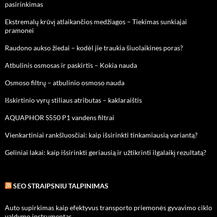
pasirinkimas
Ekstremalų krūvį atlaikančios medžiagos – Tiekimas sunkiajai
pramonei
Raudono aukso žiedai – kodėl jie traukia šiuolaikines poras?
Atbulinis osmosas ir paskirtis – Kokia nauda
Osmoso filtrų – atbulinio osmoso nauda
Išskirtinio vyrų stiliaus atributas – kaklaraištis
AQUAPHOR S550 P1 vandens filtrai
Vienkartiniai rankšluosčiai: kaip išsirinkti tinkamiausią variantą?
Geliniai lakai: kaip išsirinkti geriausią ir užtikrinti ilgalaikį rezultatą?
SEO STRAIPSNIU TALPINIMAS
Auto supirkimas kaip efektyvus transporto priemonės gyvavimo ciklo
valdymo instrumentas