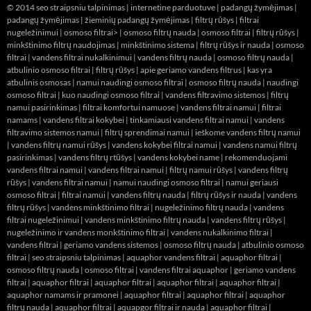
© 2014
seo straipsniu talpinimas
|
internetine parduotuve
|
padangų žymėjimas
|
padangų žymėjimas
|
žieminių padangų žymėjimas
|
filtrų rūšys
|
filtrai
nugeležinimui
|
osmoso filtrai> |
osmoso filtrų nauda
|
osmoso filtrai
|
filtrų rūšys
|
minkštinimo filtrų naudojimas
|
minkštinimo sistema
|
filtrų rūšys ir nauda
|
osmoso
filtrai
|
vandens filtrai nukalkinimui
|
vandens filtrų nauda
|
osmoso filtrų nauda
|
atbulinio osmoso filtrai
|
filtrų rūšys
|
apie geriamo vandens filtrus
|
kas yra
atbulinis osmosas
|
namui naudingi osmoso filtrai
|
osmoso filtrų nauda
|
naudingi
osmoso filtrai
|
kuo naudingi osmoso filtrai
|
vandens filtravimo sistemos
|
filtrų
namui pasirinkimas
|
filtrai komfortui namuose
|
vandens filtrai namui
|
filtrai
namams
|
vandens filtrai kokybei
|
tinkamiausi vandens filtrai namui
|
vandens
filtravimo sistemos namui
|
filtrų sprendimai namui
|
ieškome vandens filtrų namui
|
vandens filtrų namui rūšys
|
vandens kokybei filtrai namui
|
vandens namui filtrų
pasirinkimas
|
vandens filtrų rtūšys
|
vandens kokybei name
|
rekomenduojami
vandens filtrai namui
|
vandens filtrai namui
|
filtrų namui rūšys
|
vandens filtrų
rūšys
|
vandens filtrai namui
|
namui naudingi osmoso filtrai
|
namui geriausi
osmoso filtrai
|
filtrai namui
|
vandens filtrų nauda
|
filtrų rūšys ir nauda
|
vandens
filtrų rūšys
|
vandens minkštinimo filtrai
|
nugeležinimo filtrų nauda
|
vandens
filtrai nugeležinimui
|
vandens minkštinimo filtrų nauda
|
vandens filtrų rūšys
|
nugeležinimo ir vandens monkštinimo filtrai
|
vandens nukalkinimo filtrai
|
vandens filtrai
|
geriamo vandens sistemos
|
osmoso filtrų nauda
|
atbulinio osmoso
filtrai
|
seo straipsniu talpinimas
|
aquaphor vandens filtrai
|
aquaphor filtrai
|
osmoso filtrų nauda
|
osmoso filtrai
|
vandens filtrai aquaphor
|
geriamo vandens
filtrai
|
aquaphor filtrai
|
aquaphor filtrai
|
aquaphor filtrai
|
aquaphor filtrai
|
aquaphor namams ir pramonei
|
aquaphor filtrai
|
aquaphor filtrai
|
aquaphor
filtrų nauda
|
aquaphor filtrai
|
aquapgor filtrai ir nauda
|
aquaphor filtrai
|