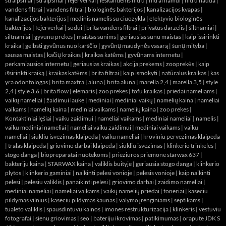
straipsniai
|
straipsniai
|
fejerverkai
|
ieskantiems filtru
|
filtrai namui
|
filtru nauda
|
vandens filtrai
|
vandens filtrai
|
biologinės bakterijos
|
kanalizacijos kvapas
|
kanalizacijos bakterijos
|
medinis namelis su ciuozykla
|
efektyvio biologinės
bakterijos
|
fejerverkai
|
sodui
|
brita vandens filtrai
|
privatus darzelis
|
šiltnamiai
|
siltnamiai
|
gyvunu prekes
|
maistas sunims
|
geriausias sunu maistas
|
kaip issirinkti
kraika
|
gelbsti gyvūnus nuo karščio
|
gyvūnų maudynės vasarą
|
šunų mityba
|
sausas maistas
|
kačių kraikas
|
kraikas katėms
|
gyvūnams internetu
|
perkamiausios internetu
|
geriausias kraikas
|
akcija prekems
|
zooprekės
|
kaip
išsirinkti kraiką
|
kraikas katėms
|
brita filtrai
|
kaip ismokyti
|
natūralus kraikas
|
kas
yra odontologas
|
brita maxtra
|
aluna
|
brita aluna
|
marella 2,4
|
marella 3,5
|
style
2,4
|
style 3,6
|
brita flow
|
elemaris
|
zoo prekes
|
tofu kraikas
|
priedai nameliams
|
vaikų nameliai
|
žaidimui lauke
|
mediniai
|
mediniai vaikų
|
namelių kaina
|
nameliai
vaikams
|
namelių kaina
|
mediniai vaikams
|
namelių kaina
|
zoo prekes
|
Kontaktiniai lęšiai
|
vaiku zaidimui
|
nameliai vaikams
|
mediniai nameliai
|
namelis
|
vaiku mediniai nameliai
|
nameliai vaiku zaidimui
|
mediniai vaikams
|
vaiku
nameliai
|
siukliu isvezimas klaipeda
|
vaiku nameliai
|
kroviniu pervezimas klaipeda
|
tralas klaipeda
|
griovimo darbai klaipeda
|
siukliu isvezimas
|
klinkerio trinkeles
|
stogo danga
|
biopreparatai nuotekoms
|
prieziuros priemone starwax 637
|
bakteriju kaina
|
STARWAX kaina
|
valiklis buityje
|
geriausia stogo danga
|
klinkerio
plytos
|
klinkerio gaminiai
|
naikinti pelesi vonioje
|
pelesis vonioje
|
kaip naikinti
pelesi
|
pelesiu valiklis
|
panaikinti pelesi
|
griovimo darbai
|
zaidimo nameliai
|
mediniai nameliai
|
nameliai vaikams
|
vaikų namelių priedai
|
toneriai
|
kaseciu
pildymas vilnius
|
kaseciu pildymas kaunas
|
valymo įrenginiams
|
septikams
|
tualeto valiklis
|
spausdintuvu kainos
|
imones restrukturizacija
|
klinkeris
|
vestuviu
fotografai
|
sienu griovimas
|
seo
|
bateriju ikrovimas
|
patikimumas
|
orapute JDK S