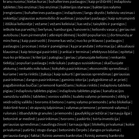
kranu nuoma
|
kietas kuras
|
buhalterines paslaugos
|
kaip prižiūrėti
|
indaploviu
tabletes
|
bio enzimai
|
bio enzimai
|
bakterijos starwax
|
bakterijos valymo
įrenginiams
|
buhalterines paslaugos
|
indaploves
|
langu skystis
|
keleiviu vezimas i
vokietija
|
pigiausias automobilio draudimas
|
populiari paslauga
|
kaip sutrumpinti
|
iššūkiai kelionėje
|
vežame
|
vežami keleiviai
|
kas veža
|
taisyklės ir pareigos
|
ieškote kas parvežtų
|
berlynas, hamburgas, hanoveris
|
kelionės vasarą
|
geriau nei
autobusu
|
kam pirmenybė
|
atkreipti dėmesį
|
kodėl populiarios
|
į dortmundą ar
mincheną
|
kaip pasiruošti
|
žinome kas veža
|
nuo ko priklauso
|
paslaugos
|
paslaugos
|
procesas
|
mitai ir paneigimai
|
ką prarandate
|
informacija
|
aktualiausi
klausimai
|
kaip teisingai pasirinkti
|
įrankiai ir terminai
|
efektyvus būdas
|
epitetai
|
nuo ko priklauso
|
kriterijai
|
patogiau
|
geriau
|
planuojate kelionę
|
renkantis
tiekėją
|
populiari paslauga
|
mikriukais
|
patogus susisiekimas
|
skaičiuojate
atstumą
|
renkatės mikriukus
|
kokybės pasirinkimas
|
ekonomiški sprendimai
|
kuriame
|
verta rinktis
|
įtakoja
|
kaip sukurti
|
geriausias sprendimas
|
geriausias
pasirinkimas
|
dangos pasirinkimas
|
gaminio istorija
|
palyginkime už ar prieš
|
pagalbininkas buičiai
|
priemonė kamščiams
|
kokias rinktis
|
indaploviu tabletes
pigiau
|
indaploviu tabletes pigiau
|
indaploviu tabletes pigiau
|
kanalizacijos
vamzdziu valiklis
|
tabletes
|
vonios valiklis
|
tualeto valymo priemonės
|
stiklų ir
veidrodžių valiklis
|
tvoroms iš betono
|
namų valymo priemonės
|
arko blokeliai
|
išskirtinė tvora
|
straipsnių talpinimas
|
valymas priemone
|
priemonė valymui
|
rulonais
|
išbandykite granules
|
priemonės
|
gaudyklių priežiūrai
|
tarnauja ilgai
|
betoninė ar medinė
|
pasirinkimas
|
tvoroms
|
paskirtis
|
tvirta investicija
|
geriausias sprendimas
|
naudinga žinoti
|
tarnauja ilgai
|
blokelių privalumai
|
kokie
privalumai
|
patirtis
|
stogo danga
|
betoninės čerpės
|
dangos privalumai
|
geriausia danga
|
faktai
|
fizinio asmens bankrotas
|
fizinių asmenų bankroto