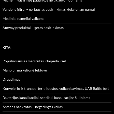
Michelin vasarinės padangos ne tik automobiliams
Vandens filtrai – geriausias pasirinkimas kiekvienam namui
Mediniai nameliai vaikams
Amway produktai – geras pasirinkimas
KITA:
Populiariausias maršrutas Klaipėda Kiel
Mano pirma kelionė lėktuvu
Draudimas
Konvejerio ir transporterio juostos, vulkanizavimas, UAB Baltic belt
Bakterijos kanalizacijai, septikui, kanalizacijos šuliniams
Asmens bankrotas – negėdingas kelias