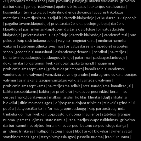
60
|
oraputes membranos
|
indu ploviklis
|
pavojingu atlieku tvarkymas
|
griovimo
darbai kaina
|
geliu pristatymas
|
apatinis trikotazas
|
bakterijos kanalizacijai
|
kosmetika internetu pigiau
|
valentino dienos dovanos
|
apatinis trikotazas
moterims
|
bakterijoskanalizacijai.lt
|
darzelis klaipedoje
|
vaiku darzelis klaipedoje
|
pagalba tėvams klaipėdoje
|
privatus darželis klaipėdoje gelbėja
|
darželis
klaipėdoje
|
pasirinkimas klaipėdoje
|
darželis klaipėdoje
|
privatus darželis
klaipėdoje
|
privatus darželis klaipėdoje
|
darželis klaipėdoje
|
vandens filtrai
|
nuo
pelesio
|
kaip rasti tinkama aukle
|
valymo irenginiai kaina
|
mediniai nameliai
vaikams
|
statybiniu atlieku isvezimas
|
privatus darzelis klaipedoje
|
oraputes
secoh
|
geodeziniai matavimai
|
ieškantiems priemonių
|
septikui
|
bakterijos
|
buhalterines paslaugos
|
paslaugos vilniuje
|
patarimai
|
paslaugos Lietuvoje
|
dokumentai
|
programos
|
kiek kainuoja
|
apskaitaman.lt
|
naujiems ir
probleminiams septikams
|
geriausios priemones
|
kanalizaciniai vandenys
|
vandens suliniu valymas
|
vamzdziu valymo granules
|
mikrogranules kanalizacijos
valymui
|
gelinis kanalizacijos vamzdziu valiklis
|
vamzdziu valymui
|
probleminiams septikams
|
bakterijos maišeliais
|
retai naudojamai kanalizacijai
|
bakterijos septikams
|
bakterijos priežiūrai
|
kokias cerpes rinktis
|
keramines
cerpes
|
malkų pardavimas
|
malkos
|
anglis
|
ko tikisi klientai
|
dujų silikatiniai
blokeliai
|
šiltinimo medžiagos
|
idėjos panaudojant trinkeles
|
trinkelės grindiniui
puošia
|
statybos iš arko
|
informacija apie paslaugą
|
kaip paruosti pagrinda
trinkeliu klojimui
|
kiek kainuoja pastoliu nuoma
|
naujienos
|
statybos
|
įrangos
nuoma
|
pamatu liejimas
|
stato namus
|
kanalizacijos kvapo naikinimas
|
griovimo
darbai
|
samotines plytos
|
keramikines cerpes
|
betono cerpes
|
stogo danga
|
grindinio trinkeles
|
multipor
|
ytong
|
haus
|
fibo
|
arko
|
blokeliai
|
akmens vata
|
statybines medziagos
|
statybinės paslaugos
|
pastoliu nuoma
|
įrankių nuoma
|