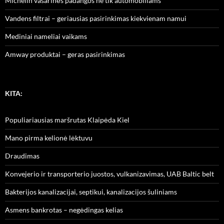
Michelin vasarinės padangos ne tik automobiliams
Vandens filtrai – geriausias pasirinkimas kiekvienam namui
Mediniai nameliai vaikams
Amway produktai – geras pasirinkimas
KITA:
Populiariausias maršrutas Klaipėda Kiel
Mano pirma kelionė lėktuvu
Draudimas
Konvejerio ir transporterio juostos, vulkanizavimas, UAB Baltic belt
Bakterijos kanalizacijai, septikui, kanalizacijos šuliniams
Asmens bankrotas – negėdingas kelias