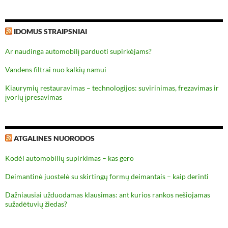
IDOMUS STRAIPSNIAI
Ar naudinga automobilį parduoti supirkėjams?
Vandens filtrai nuo kalkių namui
Kiaurymių restauravimas – technologijos: suvirinimas, frezavimas ir
įvorių įpresavimas
ATGALINES NUORODOS
Kodėl automobilių supirkimas – kas gero
Deimantinė juostelė su skirtingų formų deimantais – kaip derinti
Dažniausiai užduodamas klausimas: ant kurios rankos nešiojamas
sužadėtuvių žiedas?