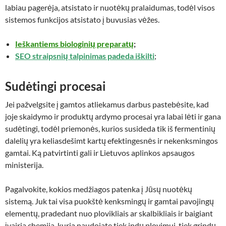
labiau pagerėja, atsistato ir nuotėkų pralaidumas, todėl visos
sistemos funkcijos atsistato į buvusias vėžes.
Ieškantiems biologinių preparatų
;
SEO straipsnių talpinimas padeda iškilti
;
Sudėtingi procesai
Jei pažvelgsite į gamtos atliekamus darbus pastebėsite, kad
joje skaidymo ir produktų ardymo procesai yra labai lėti ir gana
sudėtingi, todėl priemonės, kurios susideda tik iš fermentinių
dalelių yra keliasdešimt kartų efektingesnės ir nekenksmingos
gamtai. Ką patvirtinti gali ir Lietuvos aplinkos apsaugos
ministerija.
Pagalvokite, kokios medžiagos patenka į Jūsų nuotėkų
sistemą. Juk tai visa puokštė kenksmingų ir gamtai pavojingų
elementų, pradedant nuo plovikliais ar skalbikliais ir baigiant
įvairia chemija, kurią naudojate tiek indų plovimui, tiek grindų