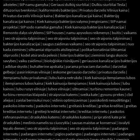
aiksteles
|
SIP namu gamyba
|
Geriausi dulkių siurbliai
|
Dulkiu siurbliai Tesla
|
difuzorius tvenkiniui
|
kaliforminės bakterijos
|
Privatus darzelis Vilnius kaina
|
Privatus darzelis Vilniuje kaina
|
Bakterijos kanalizacijai kaina
|
Bakterijų
kanalizacijai kainos
|
Kiek kainuoja bakterijos valymo įrenginiams
|
SIP namai
projektai
|
SIP sodo nameliai gamyba
|
Kiek kainuoja bakterijos kanalizacijai
|
Remonto dalys viryklems
|
SIP houses
|
namu apyvokos reikmenys
|
buitis
|
vaikams
|
seo straipsniu talpinimas
|
seo straipsniu talpinimas
|
seo straipsniu talpinimas
|
bakterijos kanalizacijai
|
saugus zaidimas vaikams
|
seo straipsniu talpinimas
|
nuo
kada ziemines
|
siltnamiai stipruolis atsiliepimai
|
polikarbonatiniai šiltnamiai
stipruolis
|
kodel atsiranda pelesis
|
listerijos bakterija
|
zieminio langu skyscio
savybes
|
vaiku zaidimui
|
bioloģiskie risinājumi
|
geriausios kanalizacijos bakterijos
|
adblue skystis
|
buhalterine apskaita
|
parama privaciam darzeliui
|
darzeliai
gelbeja
|
pasirinkimas vilniuje
|
ieskome geriausio darzelio
|
privatus darzelis
|
itempiamu lubu privalumai
|
lubu kaina netrukdo
|
kiek kainuoja itempiamos lubos
|
itempiamos lubos kaina
|
kiek kainuoja itempiamos
|
kiek kainuoja lubos
|
lubu
kainos
|
lubu rusys vilniuje
|
lubos vilniuje
|
siltnamiai
|
turbinu remontas kaune
|
turbinu remontas klaipeda
|
straipsniai katems
|
sveika kate
|
gyvunu prekes
|
cbd
aliejus
|
zaislai berniukui nuo
|
vidinis optimizavimas
|
pasiskolinti nesudėtinga
|
paskolos internetu
|
paskolos internetu
|
greitasis kreditas
|
greitas kreditas
|
greitas
kreditas internetu
|
greitieji kreditai internetu
|
kreditas internetu
|
paskolos
refinansavimas
|
draskykles katems
|
draskykles katems
|
pripratinti kate prie
draskykles
|
medinis namelis su ciuozykla
|
sausas maistas ar konservai
|
isvalyti
tepalo demes
|
seo straipsniu talpinimas
|
seo straipsniu talpinimas
|
padangos
internetu
|
padangos internetu
|
pigios padangos
|
padangos internetu
|
padangos
internetu
|
padangos internetu
|
neuzsalantis zieminis langu ploviklis
|
zieminis