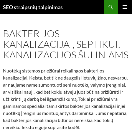
Skip
Search
SEO straipsnių talpinimas
to
PRIMAR
content
MENU
BAKTERIJOS
KANALIZACIJAI, SEPTIKUI,
KANALIZACIJOS ŠULINIAMS
Nuotėkų sistemos priežiūrai reikalingos bakterijos
kanalizacijai. Keista, bet tik ne daugelis lietuvių žino, nesvarbu,
ar naujame name sumontuoti seni nuotėkų valymo įrenginiai,
ar visiškai nauji, kad bet kokiu atveju juos būtina prižiūrėti ir
užtikrinti jų darbą bei ilgaamžiškumą. Tokiai priežiūrai yra
gaminamos specialiai tam skirtos bakterijos kanalizacijai ir jei
nuotėkų įrenginius montuojantys darbininkai Jums nepataria,
kad bakterijos kanalizacijai būtinos nereiškia, kad tokių
nereikia. Teksto eigoje suprasite kodėl.