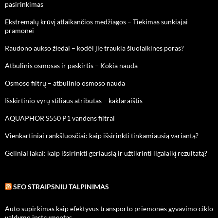
pasirinkimas
Ekstremalų krūvį atlaikančios medžiagos – Tiekimas sunkiajai
pramonei
Raudono aukso žiedai – kodėl jie traukia šiuolaikines poras?
Atbulinis osmosas ir paskirtis – Kokia nauda
Osmoso filtrų – atbulinio osmoso nauda
Išskirtinio vyrų stiliaus atributas – kaklaraištis
AQUAPHOR S550 P1 vandens filtrai
Vienkartiniai rankšluosčiai: kaip išsirinkti tinkamiausią variantą?
Geliniai lakai: kaip išsirinkti geriausią ir užtikrinti ilgalaikį rezultatą?
SEO STRAIPSNIU TALPINIMAS
Auto supirkimas kaip efektyvus transporto priemonės gyvavimo ciklo
valdymo instrumentas