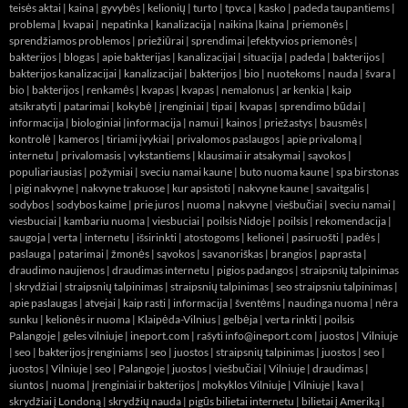
teisės aktai
|
kaina
|
gyvybės
|
kelionių
|
turto
|
tpvca
|
kasko
|
padeda taupantiems
|
problema
|
kvapai
|
nepatinka
|
kanalizacija
|
naikina
|
kaina
|
priemonės
|
sprendžiamos problemos
|
priežiūrai
|
sprendimai
|
efektyvios priemonės
|
bakterijos
|
blogas
|
apie bakterijas
|
kanalizacijai
|
situacija
|
padeda
|
bakterijos
|
bakterijos kanalizacijai
|
kanalizacijai
|
bakterijos
|
bio
|
nuotekoms
|
nauda
|
švara
|
bio
|
bakterijos
|
renkamės
|
kvapas
|
kvapas
|
nemalonus
|
ar kenkia
|
kaip
atsikratyti
|
patarimai
|
kokybė
|
įrenginiai
|
tipai
|
kvapas
|
sprendimo būdai
|
informacija
|
biologiniai
|
informacija
|
namui
|
kainos
|
priežastys
|
bausmės
|
kontrolė
|
kameros
|
tiriami įvykiai
|
privalomos paslaugos
|
apie privalomą
|
internetu
|
privalomasis
|
vykstantiems
|
klausimai ir atsakymai
|
sąvokos
|
populiariausias
|
požymiai
|
sveciu namai kaune
|
buto nuoma kaune
|
spa birstonas
|
pigi nakvyne
|
nakvyne trakuose
|
kur apsistoti
|
nakvyne kaune
|
savaitgalis
|
sodybos
|
sodybos kaime
|
prie juros
|
nuoma
|
nakvyne
|
viešbučiai
|
sveciu namai
|
viesbuciai
|
kambariu nuoma
|
viesbuciai
|
poilsis Nidoje
|
poilsis
|
rekomendacija
|
saugoja
|
verta
|
internetu
|
išsirinkti
|
atostogoms
|
kelionei
|
pasiruošti
|
padės
|
paslauga
|
patarimai
|
žmonės
|
sąvokos
|
savanoriškas
|
brangios
|
paprasta
|
draudimo naujienos
|
draudimas internetu
|
pigios padangos
|
straipsnių talpinimas
|
skrydžiai
|
straipsnių talpinimas
|
straipsnių talpinimas
|
seo straipsniu talpinimas
|
apie paslaugas
|
atvejai
|
kaip rasti
|
informacija
|
šventėms
|
naudinga nuoma
|
nėra
sunku
|
kelionės ir nuoma
|
Klaipėda-Vilnius
|
gelbėja
|
verta rinkti
|
poilsis
Palangoje
|
geles vilniuje
|
ineport.com
| rašyti info@ineport.com |
juostos
|
Vilniuje
|
seo
|
bakterijos įrenginiams
|
seo
|
juostos
|
straipsnių talpinimas
|
juostos
|
seo
|
juostos
|
Vilniuje
|
seo
|
Palangoje
|
juostos
|
viešbučiai
|
Vilniuje
|
draudimas
|
siuntos
|
nuoma
|
įrenginiai ir bakterijos
|
mokyklos Vilniuje
|
Vilniuje
|
kava
|
skrydžiai į Londoną
|
skrydžių nauda
|
pigūs bilietai internetu
|
bilietai į Ameriką
|