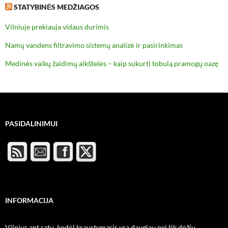
STATYBINĖS MEDŽIAGOS
Vilniuje prekiauja vidaus durimis
Namų vandens filtravimo sistemų analizė ir pasirinkimas
Medinės vaikų žaidimų aikštelės – kaip sukurti tobulą pramogų oazę
PASIDALINIMUI
INFORMACIJA
Vilnius ant ratų, kodėl kraustymasis yra daugiau nei tik dėžių