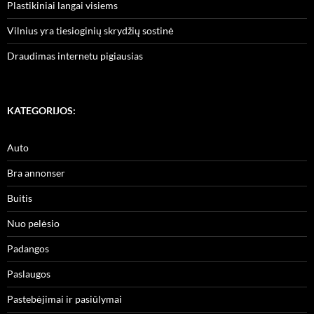
Plastikiniai langai visiems
Vilnius yra tiesioginių skrydžių sostinė
Draudimas internetu pigiausias
KATEGORIJOS:
Auto
Bra annonser
Buitis
Nuo pelėsio
Padangos
Paslaugos
Pastebėjimai ir pasiūlymai