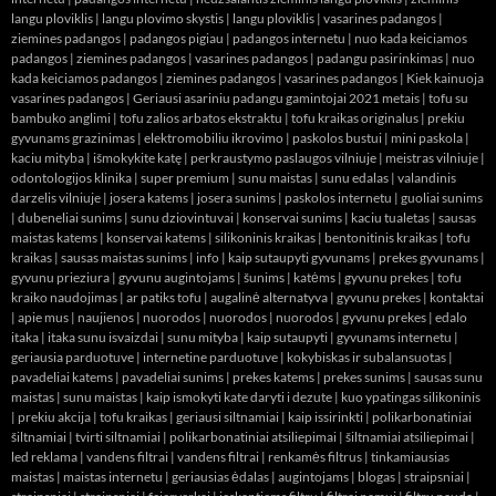
langu ploviklis
|
langu plovimo skystis
|
langu ploviklis
|
vasarines padangos
|
ziemines padangos
|
padangos pigiau
|
padangos internetu
|
nuo kada keiciamos
padangos
|
ziemines padangos
|
vasarines padangos
|
padangu pasirinkimas
|
nuo
kada keiciamos padangos
|
ziemines padangos
|
vasarines padangos
|
Kiek kainuoja
vasarines padangos
|
Geriausi asariniu padangu gamintojai 2021 metais
|
tofu su
bambuko anglimi
|
tofu zalios arbatos ekstraktu
|
tofu kraikas originalus
|
prekiu
gyvunams grazinimas
|
elektromobiliu ikrovimo
|
paskolos bustui
|
mini paskola
|
kaciu mityba
|
išmokykite katę
|
perkraustymo paslaugos vilniuje
|
meistras vilniuje
|
odontologijos klinika
|
super premium
|
sunu maistas
|
sunu edalas
|
valandinis
darzelis vilniuje
|
josera katems
|
josera sunims
|
paskolos internetu
|
guoliai sunims
|
dubeneliai sunims
|
sunu dziovintuvai
|
konservai sunims
|
kaciu tualetas
|
sausas
maistas katems
|
konservai katems
|
silikoninis kraikas
|
bentonitinis kraikas
|
tofu
kraikas
|
sausas maistas sunims
|
info
|
kaip sutaupyti gyvunams
|
prekes gyvunams
|
gyvunu prieziura
|
gyvunu augintojams
|
šunims
|
katėms
|
gyvunu prekes
|
tofu
kraiko naudojimas
|
ar patiks tofu
|
augalinė alternatyva
|
gyvunu prekes
|
kontaktai
|
apie mus
|
naujienos
|
nuorodos
|
nuorodos
|
nuorodos
|
gyvunu prekes
|
edalo
itaka
|
itaka sunu isvaizdai
|
sunu mityba
|
kaip sutaupyti
|
gyvunams internetu
|
geriausia parduotuve
|
internetine parduotuve
|
kokybiskas ir subalansuotas
|
pavadeliai katems
|
pavadeliai sunims
|
prekes katems
|
prekes sunims
|
sausas sunu
maistas
|
sunu maistas
|
kaip ismokyti kate daryti i dezute
|
kuo ypatingas silikoninis
|
prekiu akcija
|
tofu kraikas
|
geriausi siltnamiai
|
kaip issirinkti
|
polikarbonatiniai
šiltnamiai
|
tvirti siltnamiai
|
polikarbonatiniai atsiliepimai
|
šiltnamiai atsiliepimai
|
led reklama
|
vandens filtrai
|
vandens filtrai
|
renkamės filtrus
|
tinkamiausias
maistas
|
maistas internetu
|
geriausias ėdalas
|
augintojams
|
blogas
|
straipsniai
|