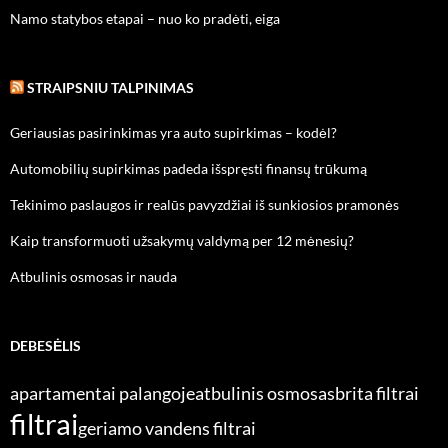
Namo statybos etapai – nuo ko pradėti, eiga
STRAIPSNIU TALPINIMAS
Geriausias pasirinkimas yra auto supirkimas – kodėl?
Automobilių supirkimas padeda išspręsti finansų trūkumą
Tekinimo paslaugos ir realūs pavyzdžiai iš sunkiosios pramonės
Kaip transformuoti užsakymų valdymą per 12 mėnesių?
Atbulinis osmosas ir nauda
DEBESĖLIS
apartamentai palangoje
atbulinis osmosas
brita filtrai
filtrai
geriamo vandens filtrai