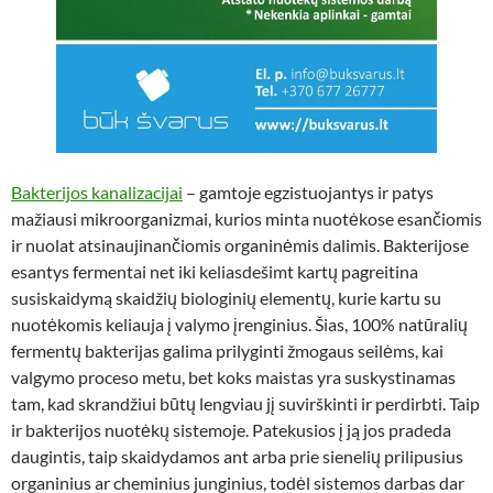
Bakterijos kanalizacijai
– gamtoje egzistuojantys ir patys
mažiausi mikroorganizmai, kurios minta nuotėkose esančiomis
ir nuolat atsinaujinančiomis organinėmis dalimis. Bakterijose
esantys fermentai net iki keliasdešimt kartų pagreitina
susiskaidymą skaidžių biologinių elementų, kurie kartu su
nuotėkomis keliauja į valymo įrenginius. Šias, 100% natūralių
fermentų bakterijas galima prilyginti žmogaus seilėms, kai
valgymo proceso metu, bet koks maistas yra suskystinamas
tam, kad skrandžiui būtų lengviau jį suvirškinti ir perdirbti. Taip
ir bakterijos nuotėkų sistemoje. Patekusios į ją jos pradeda
daugintis, taip skaidydamos ant arba prie sienelių prilipusius
organinius ar cheminius junginius, todėl sistemos darbas dar