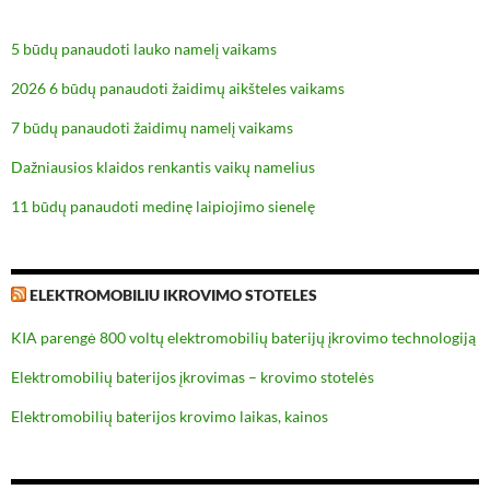
5 būdų panaudoti lauko namelį vaikams
2026 6 būdų panaudoti žaidimų aikšteles vaikams
7 būdų panaudoti žaidimų namelį vaikams
Dažniausios klaidos renkantis vaikų namelius
11 būdų panaudoti medinę laipiojimo sienelę
ELEKTROMOBILIU IKROVIMO STOTELES
KIA parengė 800 voltų elektromobilių baterijų įkrovimo technologiją
Elektromobilių baterijos įkrovimas – krovimo stotelės
Elektromobilių baterijos krovimo laikas, kainos