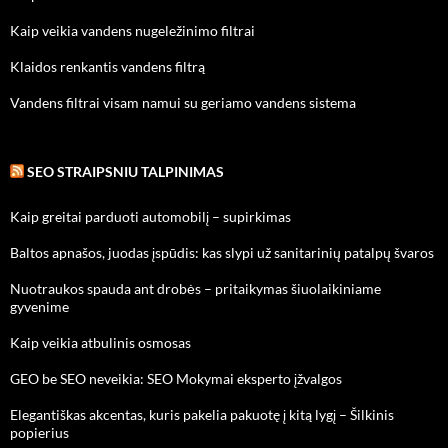
Kaip veikia vandens nugeležinimo filtrai
Klaidos renkantis vandens filtrą
Vandens filtrai visam namui su geriamo vandens sistema
SEO STRAIPSNIU TALPINIMAS
Kaip greitai parduoti automobilį – supirkimas
Baltos apnašos, juodas įspūdis: kas slypi už sanitarinių patalpų švaros
Nuotraukos spauda ant drobės – pritaikymas šiuolaikiniame
gyvenime
Kaip veikia atbulinis osmosas
GEO be SEO neveikia: SEO Mokymai eksperto įžvalgos
Elegantiškas akcentas, kuris pakelia pakuotę į kitą lygį – Šilkinis
popierius