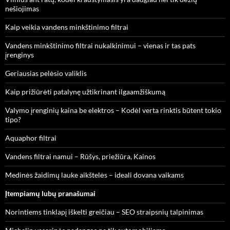
nešiojimas
Kaip veikia vandens minkštinimo filtrai
Vandens minkštinimo filtrai nukalkinimui – vienas ir tas pats
įrenginys
Geriausias pelėsio valiklis
Kaip prižiūrėti patalynę užtikrinant ilgaamžiškumą
Valymo įrenginių kaina be elektros – Kodėl verta rinktis būtent tokio
tipo?
Aquaphor filtrai
Vandens filtrai namui – Rūšys, priežiūra, Kainos
Medinės žaidimų lauke aikštelės – ideali dovana vaikams
Įtempiamų lubų pranašumai
Norintiems tinklapį iškelti greičiau – SEO straipsnių talpinimas