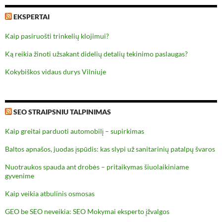
EKSPERTAI
Kaip pasiruošti trinkelių klojimui?
Ką reikia žinoti užsakant didelių detalių tekinimo paslaugas?
Kokybiškos vidaus durys Vilniuje
SEO STRAIPSNIU TALPINIMAS
Kaip greitai parduoti automobilį – supirkimas
Baltos apnašos, juodas įspūdis: kas slypi už sanitarinių patalpų švaros
Nuotraukos spauda ant drobės – pritaikymas šiuolaikiniame
gyvenime
Kaip veikia atbulinis osmosas
GEO be SEO neveikia: SEO Mokymai eksperto įžvalgos