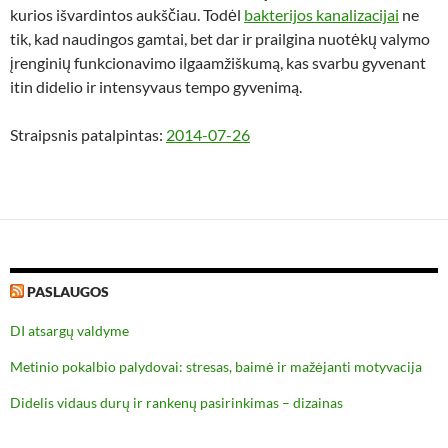
kurios išvardintos aukščiau. Todėl
bakterijos kanalizacijai
ne
tik, kad naudingos gamtai, bet dar ir prailgina nuotėkų valymo
įrenginių funkcionavimo ilgaamžiškumą, kas svarbu gyvenant
itin didelio ir intensyvaus tempo gyvenimą.
Straipsnis patalpintas:
2014-07-26
PASLAUGOS
DI atsargų valdyme
Metinio pokalbio palydovai: stresas, baimė ir mažėjanti motyvacija
Didelis vidaus durų ir rankenų pasirinkimas – dizainas