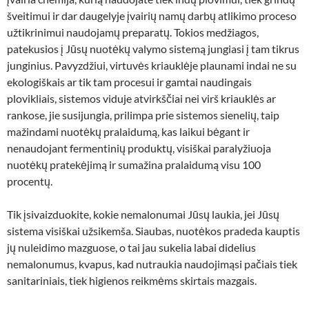
šveitimui ir dar daugelyje įvairių namų darbų atlikimo proceso
užtikrinimui naudojamų preparatų. Tokios medžiagos,
patekusios į Jūsų nuotėkų valymo sistemą jungiasi į tam tikrus
junginius. Pavyzdžiui, virtuvės kriauklėje plaunami indai ne su
ekologiškais ar tik tam procesui ir gamtai naudingais
plovikliais, sistemos viduje atvirkščiai nei virš kriauklės ar
rankose, jie susijungia, prilimpa prie sistemos sienelių, taip
mažindami nuotėkų pralaidumą, kas laikui bėgant ir
nenaudojant fermentinių produktų, visiškai paralyžiuoja
nuotėkų pratekėjimą ir sumažina pralaidumą visu 100
procentų.
Tik įsivaizduokite, kokie nemalonumai Jūsų laukia, jei Jūsų
sistema visiškai užsikemša. Siaubas, nuotėkos pradeda kauptis
jų nuleidimo mazguose, o tai jau sukelia labai didelius
nemalonumus, kvapus, kad nutraukia naudojimąsi pačiais tiek
sanitariniais, tiek higienos reikmėms skirtais mazgais.