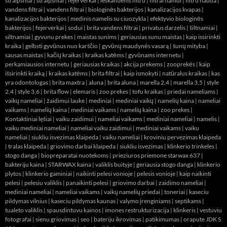
straipsniai
|
straipsniai
|
fejerverkai
|
ieskantiems filtru
|
filtrai namui
|
filtru nauda
|
vandens filtrai
|
vandens filtrai
|
biologinės bakterijos
|
kanalizacijos kvapas
|
kanalizacijos bakterijos
|
medinis namelis su ciuozykla
|
efektyvio biologinės
bakterijos
|
fejerverkai
|
sodui
|
brita vandens filtrai
|
privatus darzelis
|
šiltnamiai
|
siltnamiai
|
gyvunu prekes
|
maistas sunims
|
geriausias sunu maistas
|
kaip issirinkti
kraika
|
gelbsti gyvūnus nuo karščio
|
gyvūnų maudynės vasarą
|
šunų mityba
|
sausas maistas
|
kačių kraikas
|
kraikas katėms
|
gyvūnams internetu
|
perkamiausios internetu
|
geriausias kraikas
|
akcija prekems
|
zooprekės
|
kaip
išsirinkti kraiką
|
kraikas katėms
|
brita filtrai
|
kaip ismokyti
|
natūralus kraikas
|
kas
yra odontologas
|
brita maxtra
|
aluna
|
brita aluna
|
marella 2,4
|
marella 3,5
|
style
2,4
|
style 3,6
|
brita flow
|
elemaris
|
zoo prekes
|
tofu kraikas
|
priedai nameliams
|
vaikų nameliai
|
žaidimui lauke
|
mediniai
|
mediniai vaikų
|
namelių kaina
|
nameliai
vaikams
|
namelių kaina
|
mediniai vaikams
|
namelių kaina
|
zoo prekes
|
Kontaktiniai lęšiai
|
vaiku zaidimui
|
nameliai vaikams
|
mediniai nameliai
|
namelis
|
vaiku mediniai nameliai
|
nameliai vaiku zaidimui
|
mediniai vaikams
|
vaiku
nameliai
|
siukliu isvezimas klaipeda
|
vaiku nameliai
|
kroviniu pervezimas klaipeda
|
tralas klaipeda
|
griovimo darbai klaipeda
|
siukliu isvezimas
|
klinkerio trinkeles
|
stogo danga
|
biopreparatai nuotekoms
|
prieziuros priemone starwax 637
|
bakteriju kaina
|
STARWAX kaina
|
valiklis buityje
|
geriausia stogo danga
|
klinkerio
plytos
|
klinkerio gaminiai
|
naikinti pelesi vonioje
|
pelesis vonioje
|
kaip naikinti
pelesi
|
pelesiu valiklis
|
panaikinti pelesi
|
griovimo darbai
|
zaidimo nameliai
|
mediniai nameliai
|
nameliai vaikams
|
vaikų namelių priedai
|
toneriai
|
kaseciu
pildymas vilnius
|
kaseciu pildymas kaunas
|
valymo įrenginiams
|
septikams
|
tualeto valiklis
|
spausdintuvu kainos
|
imones restrukturizacija
|
klinkeris
|
vestuviu
fotografai
|
sienu griovimas
|
seo
|
bateriju ikrovimas
|
patikimumas
|
orapute JDK S