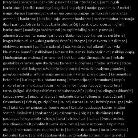
įstatymas
|
bankrotas
|
bankroto pasekmės
|
turintiems skolų
|
asmuo gali
bankrutuoti
|
skelbti naudinga
|
pagalba
|
kaip elgtis
|
naujas gyvenimas
|
3 metai
|
išsigelbėjimas
|
asmens bankrotas
|
europos sąjungoje
|
asmuo gali
|
bankrotas
asmeniui
|
bankrotas
|
kiek kainuoja
|
asmens bankrotas
|
bankroto kaina
|
tarnauja
ilgai
|
pasinaudoti verta
|
daug bankrutuojančių
|
bankroto procesas
|
norint
bankrutuoti
|
naudinga bankrutuoti
|
taupykite laiką
|
skaudi pamoka
|
administratorius
|
tarnauja ilgai
|
pigus išlaikymas
|
patirtis
|
geriau nei šiferis
|
lengva išsirinkti
|
unikalus gaminys
|
čerpės
|
dangos
|
rinktis verta
|
užsikimšo
|
efektyvi priemonė
|
galima ir užkimšti
|
užsikimšo vonia
|
atkimšimas
|
kyla
klausimas
|
kamščių naikinimas
|
aktualus klausimas
|
kaip pasirinkti
|
naikina kvapą
|
biologiniai sprendimas
|
priemonės
|
kiek kainuoja
|
žiemą dažniau
|
riebalu
gaudykles valymas
|
apie skaidymą
|
kaina ir naudojimas
|
ir mitai
|
ir faktai
|
etapai
perkant
|
rinktis kokybę
|
užsikimšo kanalizacija
|
vamzdziu valymo granules
|
gamyba ir estetika
|
informacija
|
geras pasirinkimas
|
privalo žinoti
|
keraminės ar
betoninės
|
kurios geriau
|
statant namą
|
informacija apie keramines
|
čerpės
rinkoje
|
gyvenimo danga
|
pasirinkimas
|
informacija
|
taupyti nepatartina
|
tarnauja ilgai
|
didelis pasirinimas
|
tobulos savybės
|
kaina
|
naudinga pasidomėti
|
taupyti neverta
|
pupuliari danga
|
renkamės dangą
|
dėmesys
|
nauda žinoti
|
tinkamiausia
|
riebalų gaudyklėms
|
kaune
|
darbas kaune
|
keitėsi paslaugos
|
toks
yra
|
taksi kaune
|
pigiausias
|
kaune pigus
|
ką siūlo
|
paslaugos kaune
|
mažoji
sostinė
|
išsikviesti
|
konkurencija
|
ieškome taxi
|
pigus
|
susisiekimas
|
taksi
|
paslaugos
|
programėlė
|
vilniuje
|
taksi
|
vilnius
|
taxi
|
kainos
|
švaros prekės
|
draudimasjums.lt
|
vivalife.lt
|
veza i oro uostus
|
mikroautobusu
|
talpinimas
|
akcijos
|
mikroautobusu nuoma
|
turto
|
kelionės draudimas
|
turto
|
sveikatos
|
kelionės
|
kasko
|
civilinės atsakomybės
|
automobilio
|
draudimas internetu
|