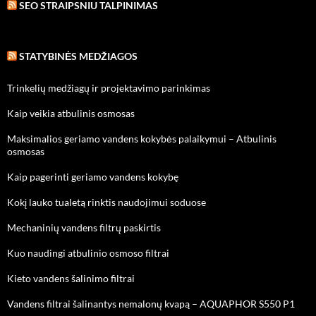
SEO STRAIPSNIU TALPINIMAS
STATYBINĖS MEDŽIAGOS
Trinkelių medžiagų ir projektavimo parinkimas
Kaip veikia atbulinis osmosas
Maksimalios geriamo vandens kokybės palaikymui – Atbulinis
osmosas
Kaip pagerinti geriamo vandens kokybę
Kokį lauko tualetą rinktis naudojimui soduose
Mechaninių vandens filtrų paskirtis
Kuo naudingi atbulinio osmoso filtrai
Kieto vandens šalinimo filtrai
Vandens filtrai šalinantys nemalonų kvapą – AQUAPHOR S550 P1