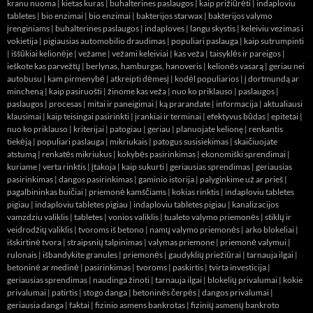
kranu nuoma
|
kietas kuras
|
buhalterines paslaugos
|
kaip prižiūrėti
|
indaploviu
tabletes
|
bio enzimai
|
bio enzimai
|
bakterijos starwax
|
bakterijos valymo
įrenginiams
|
buhalterines paslaugos
|
indaploves
|
langu skystis
|
keleiviu vezimas i
vokietija
|
pigiausias automobilio draudimas
|
populiari paslauga
|
kaip sutrumpinti
|
iššūkiai kelionėje
|
vežame
|
vežami keleiviai
|
kas veža
|
taisyklės ir pareigos
|
ieškote kas parvežtų
|
berlynas, hamburgas, hanoveris
|
kelionės vasarą
|
geriau nei
autobusu
|
kam pirmenybė
|
atkreipti dėmesį
|
kodėl populiarios
|
į dortmundą ar
mincheną
|
kaip pasiruošti
|
žinome kas veža
|
nuo ko priklauso
|
paslaugos
|
paslaugos
|
procesas
|
mitai ir paneigimai
|
ką prarandate
|
informacija
|
aktualiausi
klausimai
|
kaip teisingai pasirinkti
|
įrankiai ir terminai
|
efektyvus būdas
|
epitetai
|
nuo ko priklauso
|
kriterijai
|
patogiau
|
geriau
|
planuojate kelionę
|
renkantis
tiekėją
|
populiari paslauga
|
mikriukais
|
patogus susisiekimas
|
skaičiuojate
atstumą
|
renkatės mikriukus
|
kokybės pasirinkimas
|
ekonomiški sprendimai
|
kuriame
|
verta rinktis
|
įtakoja
|
kaip sukurti
|
geriausias sprendimas
|
geriausias
pasirinkimas
|
dangos pasirinkimas
|
gaminio istorija
|
palyginkime už ar prieš
|
pagalbininkas buičiai
|
priemonė kamščiams
|
kokias rinktis
|
indaploviu tabletes
pigiau
|
indaploviu tabletes pigiau
|
indaploviu tabletes pigiau
|
kanalizacijos
vamzdziu valiklis
|
tabletes
|
vonios valiklis
|
tualeto valymo priemonės
|
stiklų ir
veidrodžių valiklis
|
tvoroms iš betono
|
namų valymo priemonės
|
arko blokeliai
|
išskirtinė tvora
|
straipsnių talpinimas
|
valymas priemone
|
priemonė valymui
|
rulonais
|
išbandykite granules
|
priemonės
|
gaudyklių priežiūrai
|
tarnauja ilgai
|
betoninė ar medinė
|
pasirinkimas
|
tvoroms
|
paskirtis
|
tvirta investicija
|
geriausias sprendimas
|
naudinga žinoti
|
tarnauja ilgai
|
blokelių privalumai
|
kokie
privalumai
|
patirtis
|
stogo danga
|
betoninės čerpės
|
dangos privalumai
|
geriausia danga
|
faktai
|
fizinio asmens bankrotas
|
fizinių asmenų bankroto