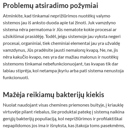
Problemų atsiradimo požymiai
Atminkite, kad tinkamai neprižiūrimos nuotėkų valymo
sistemos jau iš anksto duoda apie tai žinoti. Juk vamzdyno
sistema nėra permatoma ir Jūs nematote kokie procesai ar
užsikišimai prasidėję. Todėl, jeigu sistemoje jau vyksta negeri
procesai, organiniai, tiek cheminiai elementai jau yra užvaldę
vamzdynus, Jūs pradėsite jausti nemalonų kvapą. Ne, ne, jis
nėra kakučio kvapo, nes yra dar mažiau malonus ir nuotėkų
sistemoms tinkamai nebefunkcionuojant, tas kvapas tik dar
labiau stiprėja, kol netampa įkyriu arba pati sistema nenustoja
funkcionuoti.
Mažėja reikiamų bakterijų kiekis
Nuolat naudojant visas chemines priemones buityje, į kriauklę
virtuvėje pilant riebalus, šie produktai patekę į sistemą naikina
gerųjų bakterijų populiaciją, kol neprižiūrimos ir profilaktiškai
nepapildomos jos ima ir išnyksta, kas įtakoja toms pasekmėms,