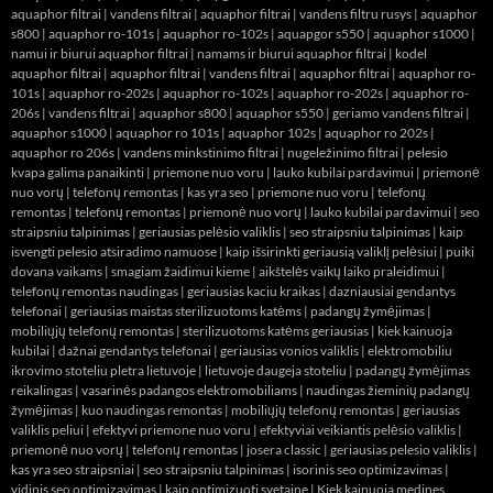
aquaphor filtrai
|
vandens filtrai
|
aquaphor filtrai
|
vandens filtru rusys
|
aquaphor
s800
|
aquaphor ro-101s
|
aquaphor ro-102s
|
aquapgor s550
|
aquaphor s1000
|
namui ir biurui aquaphor filtrai
|
namams ir biurui aquaphor filtrai
|
kodel
aquaphor filtrai
|
aquaphor filtrai
|
vandens filtrai
|
aquaphor filtrai
|
aquaphor ro-
101s
|
aquaphor ro-202s
|
aquaphor ro-102s
|
aquaphor ro-202s
|
aquaphor ro-
206s
|
vandens filtrai
|
aquaphor s800
|
aquaphor s550
|
geriamo vandens filtrai
|
aquaphor s1000
|
aquaphor ro 101s
|
aquaphor 102s
|
aquaphor ro 202s
|
aquaphor ro 206s
|
vandens minkstinimo filtrai
|
nugeležinimo filtrai
|
pelesio
kvapa galima panaikinti
|
priemone nuo voru
|
lauko kubilai pardavimui
|
priemonė
nuo vorų
|
telefonų remontas
|
kas yra seo
|
priemone nuo voru
|
telefonų
remontas
|
telefonų remontas
|
priemonė nuo vorų
|
lauko kubilai pardavimui
|
seo
straipsniu talpinimas
|
geriausias pelėsio valiklis
|
seo straipsniu talpinimas
|
kaip
isvengti pelesio atsiradimo namuose
|
kaip išsirinkti geriausią valiklį pelėsiui
|
puiki
dovana vaikams
|
smagiam žaidimui kieme
|
aikštelės vaikų laiko praleidimui
|
telefonų remontas naudingas
|
geriausias kaciu kraikas
|
dazniausiai gendantys
telefonai
|
geriausias maistas sterilizuotoms katėms
|
padangų žymėjimas
|
mobiliųjų telefonų remontas
|
sterilizuotoms katėms geriausias
|
kiek kainuoja
kubilai
|
dažnai gendantys telefonai
|
geriausias vonios valiklis
|
elektromobiliu
ikrovimo stoteliu pletra lietuvoje
|
lietuvoje daugeja stoteliu
|
padangų žymėjimas
reikalingas
|
vasarinės padangos elektromobiliams
|
naudingas žieminių padangų
žymėjimas
|
kuo naudingas remontas
|
mobiliųjų telefonų remontas
|
geriausias
valiklis peliui
|
efektyvi priemone nuo voru
|
efektyviai veikiantis pelėsio valiklis
|
priemonė nuo vorų
|
telefonų remontas
|
josera classic
|
geriausias pelesio valiklis
|
kas yra seo straipsniai
|
seo straipsniu talpinimas
|
isorinis seo optimizavimas
|
vidinis seo optimizavimas
|
kaip optimizuoti svetaine
|
Kiek kainuoja medines