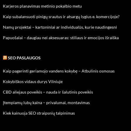
Karjeros planavimas metinio pokalbio metu
Kaip subalansuoti pinigų srautus ir atsargų lygius e. komercijoje?
Namų projektai – kartoniniai ar individualūs, kurie naudingesni
Papuošalai – daugiau nei aksesuaras: stiliaus ir emocijos išraiška
SEO PASLAUGOS
Kaip pagerinti geriamojo vandens kokybę – Atbulinis osmosas
Kokybiškos vidaus durys Vilniuje
CBD aliejaus poveikis – nauda ir šalutinis poveikis
Įtempiamų lubų kaina – privalumai, montavimas
Kiek kainuoja SEO straipsnių talpinimas