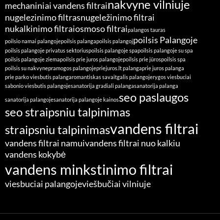
nakvyne vilniuje
mechaniniai vandens filtrai
nugelezinimo filtras
nugeležinimo filtrai
nukalkinimo filtrai
osmoso filtrai
palangos tauras
poilsis Palangoje
poilsio namai palangoje
poilsis palanga
poilsis palangoj
poilsis palangoje privatus sektorius
poilsis palangoje spa
poilsis palangoje su spa
poilsis palangoje ziema
poilsis prie juros palangoje
poilsis prie jūros
poilsis spa
poilsis su nakvyne
pramogos palangoje
priejuros.lt palanga
prie juros palanga
prie parko viesbutis palanga
romantiskas savaitgalis palangoje
rygos viesbuciai
sabonio viesbutis palangoje
sanatorija gradiali palanga
sanatorija palanga
seo paslaugos
sanatorija palangoje
sanatorija palangoje kainos
seo straipsniu talpinimas
vandens filtrai
straipsniu talpinimas
vandens filtrai namui
vandens filtrai nuo kalkiu
vandens kokybė
vandens minkstinimo filtrai
viesbuciai palangoje
viešbučiai vilniuje