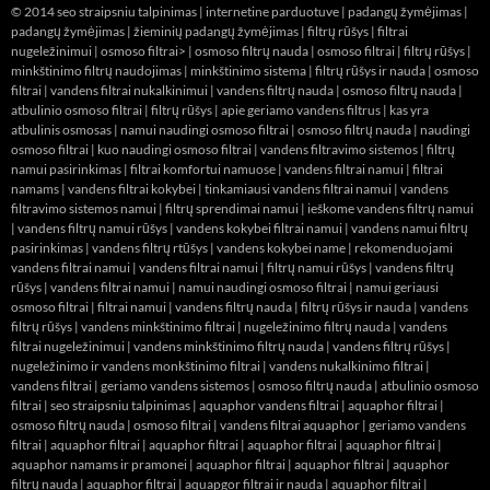
© 2014
seo straipsniu talpinimas
|
internetine parduotuve
|
padangų žymėjimas
|
padangų žymėjimas
|
žieminių padangų žymėjimas
|
filtrų rūšys
|
filtrai
nugeležinimui
|
osmoso filtrai> |
osmoso filtrų nauda
|
osmoso filtrai
|
filtrų rūšys
|
minkštinimo filtrų naudojimas
|
minkštinimo sistema
|
filtrų rūšys ir nauda
|
osmoso
filtrai
|
vandens filtrai nukalkinimui
|
vandens filtrų nauda
|
osmoso filtrų nauda
|
atbulinio osmoso filtrai
|
filtrų rūšys
|
apie geriamo vandens filtrus
|
kas yra
atbulinis osmosas
|
namui naudingi osmoso filtrai
|
osmoso filtrų nauda
|
naudingi
osmoso filtrai
|
kuo naudingi osmoso filtrai
|
vandens filtravimo sistemos
|
filtrų
namui pasirinkimas
|
filtrai komfortui namuose
|
vandens filtrai namui
|
filtrai
namams
|
vandens filtrai kokybei
|
tinkamiausi vandens filtrai namui
|
vandens
filtravimo sistemos namui
|
filtrų sprendimai namui
|
ieškome vandens filtrų namui
|
vandens filtrų namui rūšys
|
vandens kokybei filtrai namui
|
vandens namui filtrų
pasirinkimas
|
vandens filtrų rtūšys
|
vandens kokybei name
|
rekomenduojami
vandens filtrai namui
|
vandens filtrai namui
|
filtrų namui rūšys
|
vandens filtrų
rūšys
|
vandens filtrai namui
|
namui naudingi osmoso filtrai
|
namui geriausi
osmoso filtrai
|
filtrai namui
|
vandens filtrų nauda
|
filtrų rūšys ir nauda
|
vandens
filtrų rūšys
|
vandens minkštinimo filtrai
|
nugeležinimo filtrų nauda
|
vandens
filtrai nugeležinimui
|
vandens minkštinimo filtrų nauda
|
vandens filtrų rūšys
|
nugeležinimo ir vandens monkštinimo filtrai
|
vandens nukalkinimo filtrai
|
vandens filtrai
|
geriamo vandens sistemos
|
osmoso filtrų nauda
|
atbulinio osmoso
filtrai
|
seo straipsniu talpinimas
|
aquaphor vandens filtrai
|
aquaphor filtrai
|
osmoso filtrų nauda
|
osmoso filtrai
|
vandens filtrai aquaphor
|
geriamo vandens
filtrai
|
aquaphor filtrai
|
aquaphor filtrai
|
aquaphor filtrai
|
aquaphor filtrai
|
aquaphor namams ir pramonei
|
aquaphor filtrai
|
aquaphor filtrai
|
aquaphor
filtrų nauda
|
aquaphor filtrai
|
aquapgor filtrai ir nauda
|
aquaphor filtrai
|