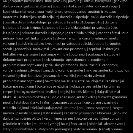
60
|
oraputes membranos
|
indu ploviklis
|
pavojingu atlieku tvarkymas
|
griovimo
darbai kaina
|
geliu pristatymas
|
apatinis trikotazas
|
bakterijos kanalizacijai
|
kosmetika internetu pigiau
|
valentino dienos dovanos
|
apatinis trikotazas
moterims
|
bakterijoskanalizacijai.lt
|
darzelis klaipedoje
|
vaiku darzelis klaipedoje
|
pagalba tėvams klaipėdoje
|
privatus darželis klaipėdoje gelbėja
|
darželis
klaipėdoje
|
pasirinkimas klaipėdoje
|
darželis klaipėdoje
|
privatus darželis
klaipėdoje
|
privatus darželis klaipėdoje
|
darželis klaipėdoje
|
vandens filtrai
|
nuo
pelesio
|
kaip rasti tinkama aukle
|
valymo irenginiai kaina
|
mediniai nameliai
vaikams
|
statybiniu atlieku isvezimas
|
privatus darzelis klaipedoje
|
oraputes
secoh
|
geodeziniai matavimai
|
ieškantiems priemonių
|
septikui
|
bakterijos
|
buhalterines paslaugos
|
paslaugos vilniuje
|
patarimai
|
paslaugos Lietuvoje
|
dokumentai
|
programos
|
kiek kainuoja
|
apskaitaman.lt
|
naujiems ir
probleminiams septikams
|
geriausios priemones
|
kanalizaciniai vandenys
|
vandens suliniu valymas
|
vamzdziu valymo granules
|
mikrogranules kanalizacijos
valymui
|
gelinis kanalizacijos vamzdziu valiklis
|
vamzdziu valymui
|
probleminiams septikams
|
bakterijos maišeliais
|
retai naudojamai kanalizacijai
|
bakterijos septikams
|
bakterijos priežiūrai
|
kokias cerpes rinktis
|
keramines
cerpes
|
malkų pardavimas
|
malkos
|
anglis
|
ko tikisi klientai
|
dujų silikatiniai
blokeliai
|
šiltinimo medžiagos
|
idėjos panaudojant trinkeles
|
trinkelės grindiniui
puošia
|
statybos iš arko
|
informacija apie paslaugą
|
kaip paruosti pagrinda
trinkeliu klojimui
|
kiek kainuoja pastoliu nuoma
|
naujienos
|
statybos
|
įrangos
nuoma
|
pamatu liejimas
|
stato namus
|
kanalizacijos kvapo naikinimas
|
griovimo
darbai
|
samotines plytos
|
keramikines cerpes
|
betono cerpes
|
stogo danga
|
grindinio trinkeles
|
multipor
|
ytong
|
haus
|
fibo
|
arko
|
blokeliai
|
akmens vata
|
statybines medziagos
|
statybinės paslaugos
|
pastoliu nuoma
|
įrankių nuoma
|