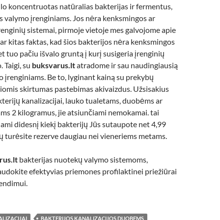
lo koncentruotas natūralias bakterijas ir fermentus,
s valymo įrenginiams. Jos nėra kenksmingos ar
įrenginių sistemai, pirmoje vietoje mes galvojome apie
ar kitas faktas, kad šios bakterijos nėra kenksmingos
et tuo pačiu išvalo gruntą į kurį susigeria įrenginių
 Taigi, su
buksvarus.lt
atradome ir sau naudingiausią
 įrenginiams. Be to, lyginant kainą su prekybų
iomis skirtumas pastebimas akivaizdus. Užsisakius
terijų kanalizacijai, lauko tualetams, duobėms ar
ms 2 kilogramus, jie atsiunčiami nemokamai. tai
dami didesnį kiekį bakterijų Jūs sutaupote net 4,99
jų turėsite rezerve daugiau nei vieneriems metams.
us.lt
bakterijas nuotekų valymo sistemoms,
audokite efektyvias priemones profilaktinei priežiūrai
endimui.
LIZACIJAI
BAKTERIJOS KANALIZACIJOS DUOBEMS