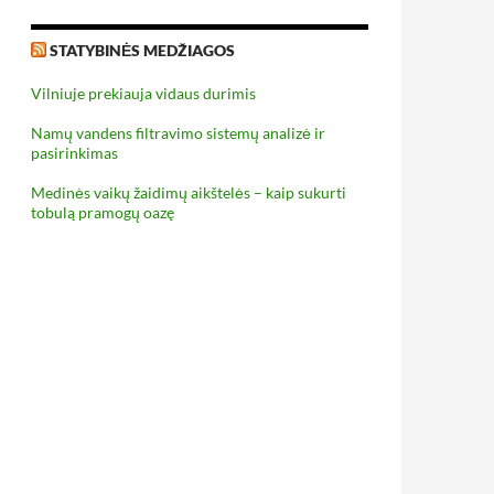
STATYBINĖS MEDŽIAGOS
Vilniuje prekiauja vidaus durimis
Namų vandens filtravimo sistemų analizė ir
pasirinkimas
Medinės vaikų žaidimų aikštelės – kaip sukurti
tobulą pramogų oazę