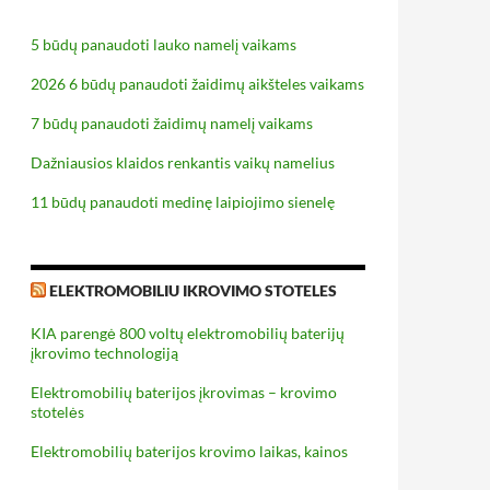
5 būdų panaudoti lauko namelį vaikams
2026 6 būdų panaudoti žaidimų aikšteles vaikams
7 būdų panaudoti žaidimų namelį vaikams
Dažniausios klaidos renkantis vaikų namelius
11 būdų panaudoti medinę laipiojimo sienelę
ELEKTROMOBILIU IKROVIMO STOTELES
KIA parengė 800 voltų elektromobilių baterijų
įkrovimo technologiją
Elektromobilių baterijos įkrovimas – krovimo
stotelės
Elektromobilių baterijos krovimo laikas, kainos