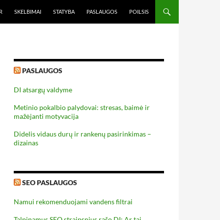
R
SKELBIMAI
STATYBA
PASLAUGOS
POILSIS
PASLAUGOS
DI atsargų valdyme
Metinio pokalbio palydovai: stresas, baimė ir
mažėjanti motyvacija
Didelis vidaus durų ir rankenų pasirinkimas –
dizainas
SEO PASLAUGOS
Namui rekomenduojami vandens filtrai
Talpinamus SEO straipsnius rašo DI: Ar tai