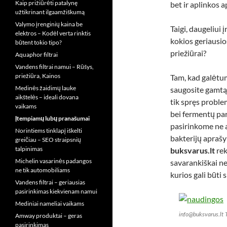
Kaip prižiūrėti patalynę
bet ir aplinkos a
užtikrinant ilgaamžiškumą
Valymo įrenginių kaina be
Taigi, daugeliui 
elektros – Kodėl verta rinktis
kokios geriausi
būtent tokio tipo?
priežiūrai?
Aquaphor filtrai
Vandens filtrai namui – Rūšys,
priežiūra, Kainos
Tam, kad galėtumė
Medinės žaidimų lauke
saugosite gamtą,
aikštelės – ideali dovana
tik spręs proble
vaikams
bei fermentų p
Įtempiamų lubų pranašumai
pasirinkome ne a
Norintiems tinklapį iškelti
bakterijų aprašy
greičiau – SEO straipsnių
talpinimas
buksvarus.lt
rek
Michelin vasarinės padangos
savarankiškai ne
ne tik automobiliams
kurios gali būti 
Vandens filtrai – geriausias
pasirinkimas kiekvienam namui
Mediniai nameliai vaikams
info@buksvarus.lt 
Amway produktai – geras
pasirinkimas