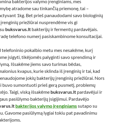
omina bakterijos valymo įrenginiams, mes
imybę atradome sau tinkančią priemonę, tai –
tyvant 1kg. Bet prieš panaudodami savo biologinių
įrenginių priežiūrai nusprendėme vis gi
 su
buksvarus.lt
bakterijų ir fermentų pardavėjais.
adę telefono numerį pasiskambinome konsultacijai.
 telefoninio pokalbio metu mes nesakėme, kurį
e įsigyti, tikėjomės palyginti savo sprendimą ir
lymą. Išsakėme jiems savo turimas bėdas,
onius kvapus, kurie sklinda iš įrenginių ir tai, kad
 nenaudojome jokių bakterijų įrenginių priežiūrai. Nors
ai buvo sumontuoti prieš gerą pusmetį, problemų
ikėjo. Taigi, viską išsakėme
buksvarus.lt
pardavėjui ir
us pasiūlymo bakterijų įsigijimui. Pardavėjo
arus.lt
bakterijos valymo įrenginiams
sutapo su
u. Gavome pasiūlymą lygiai tokiu pat pavadinimu
akterijoms.