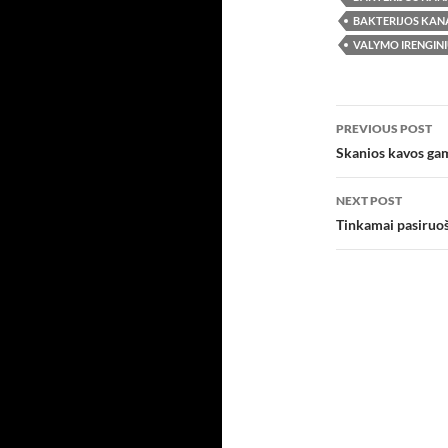
BAKTERIJOS KANA
VALYMO IRENGINI
Post
PREVIOUS POST
navigatio
Skanios kavos ga
NEXT POST
Tinkamai pasiruoš