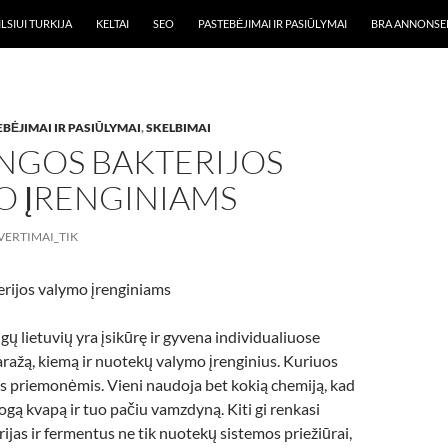
LSIUI TURKIJA
KELTAI
SEO
PASTEBĖJIMAI IR PASIŪLYMAI
BRA ANNONSE
BĖJIMAI IR PASIŪLYMAI
,
SKELBIMAI
NGOS BAKTERIJOS
O ĮRENGINIAMS
VERTIMAI_TIK
rijos valymo įrenginiams
ų lietuvių yra įsikūrę ir gyvena individualiuose
ražą, kiemą ir nuotekų valymo įrenginius. Kuriuos
mis priemonėmis. Vieni naudoja bet kokią chemiją, kad
logą kvapą ir tuo pačiu vamzdyną. Kiti gi renkasi
rijas ir fermentus ne tik nuotekų sistemos priežiūrai,