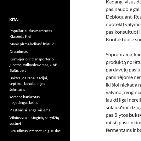
Kadangi visus d
pasinaudoję gal
Debloquant-Reac
KITA:
nuotekų valymo 
Populiariausias maršrutas
pasikonsultuoti
Klaipėda Kiel
Kontaktuose sur
Mano pirma kelionė lėktuvu
Draudimas
Suprantama, kad
Konvejerio ir transporterio
produktą norėtum
juostos, vulkanizavimas, UAB
pardavėjų pasiū
Baltic belt
paminėjome nemal
Bakterijos kanalizacijai,
septikui, kanalizacijos
iki šiol niekada
šuliniams
valymo įrengini
Asmens bankrotas –
laukti ilgai nere
negėdingas kelias
sulaukėme džiuga
Plastikiniai langai visiems
pasiūlytos
buksv
Vilnius yra tiesioginių skrydžių
mūsų pasirinkim
sostinė
fermentams ir b
Draudimas internetu pigiausias