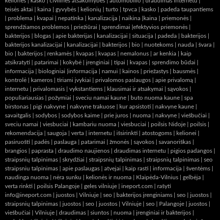
kelionės
|
kasko
|
civilinės atsakomybės
|
automobilio
|
draudimas internetu
|
teisės aktai
|
kaina
|
gyvybės
|
kelionių
|
turto
|
tpvca
|
kasko
|
padeda taupantiems
|
problema
|
kvapai
|
nepatinka
|
kanalizacija
|
naikina
|
kaina
|
priemonės
|
sprendžiamos problemos
|
priežiūrai
|
sprendimai
|
efektyvios priemonės
|
bakterijos
|
blogas
|
apie bakterijas
|
kanalizacijai
|
situacija
|
padeda
|
bakterijos
|
bakterijos kanalizacijai
|
kanalizacijai
|
bakterijos
|
bio
|
nuotekoms
|
nauda
|
švara
|
bio
|
bakterijos
|
renkamės
|
kvapas
|
kvapas
|
nemalonus
|
ar kenkia
|
kaip
atsikratyti
|
patarimai
|
kokybė
|
įrenginiai
|
tipai
|
kvapas
|
sprendimo būdai
|
informacija
|
biologiniai
|
informacija
|
namui
|
kainos
|
priežastys
|
bausmės
|
kontrolė
|
kameros
|
tiriami įvykiai
|
privalomos paslaugos
|
apie privalomą
|
internetu
|
privalomasis
|
vykstantiems
|
klausimai ir atsakymai
|
sąvokos
|
populiariausias
|
požymiai
|
sveciu namai kaune
|
buto nuoma kaune
|
spa
birstonas
|
pigi nakvyne
|
nakvyne trakuose
|
kur apsistoti
|
nakvyne kaune
|
savaitgalis
|
sodybos
|
sodybos kaime
|
prie juros
|
nuoma
|
nakvyne
|
viešbučiai
|
sveciu namai
|
viesbuciai
|
kambariu nuoma
|
viesbuciai
|
poilsis Nidoje
|
poilsis
|
rekomendacija
|
saugoja
|
verta
|
internetu
|
išsirinkti
|
atostogoms
|
kelionei
|
pasiruošti
|
padės
|
paslauga
|
patarimai
|
žmonės
|
sąvokos
|
savanoriškas
|
brangios
|
paprasta
|
draudimo naujienos
|
draudimas internetu
|
pigios padangos
|
straipsnių talpinimas
|
skrydžiai
|
straipsnių talpinimas
|
straipsnių talpinimas
|
seo
straipsniu talpinimas
|
apie paslaugas
|
atvejai
|
kaip rasti
|
informacija
|
šventėms
|
naudinga nuoma
|
nėra sunku
|
kelionės ir nuoma
|
Klaipėda-Vilnius
|
gelbėja
|
verta rinkti
|
poilsis Palangoje
|
geles vilniuje
|
ineport.com
| rašyti
info@ineport.com |
juostos
|
Vilniuje
|
seo
|
bakterijos įrenginiams
|
seo
|
juostos
|
straipsnių talpinimas
|
juostos
|
seo
|
juostos
|
Vilniuje
|
seo
|
Palangoje
|
juostos
|
viešbučiai
|
Vilniuje
|
draudimas
|
siuntos
|
nuoma
|
įrenginiai ir bakterijos
|