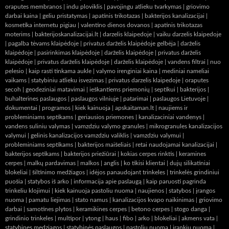
oraputes membranos
|
indu ploviklis
|
pavojingu atlieku tvarkymas
|
griovimo
darbai kaina
|
geliu pristatymas
|
apatinis trikotazas
|
bakterijos kanalizacijai
|
kosmetika internetu pigiau
|
valentino dienos dovanos
|
apatinis trikotazas
moterims
|
bakterijoskanalizacijai.lt
|
darzelis klaipedoje
|
vaiku darzelis klaipedoje
|
pagalba tėvams klaipėdoje
|
privatus darželis klaipėdoje gelbėja
|
darželis
klaipėdoje
|
pasirinkimas klaipėdoje
|
darželis klaipėdoje
|
privatus darželis
klaipėdoje
|
privatus darželis klaipėdoje
|
darželis klaipėdoje
|
vandens filtrai
|
nuo
pelesio
|
kaip rasti tinkama aukle
|
valymo irenginiai kaina
|
mediniai nameliai
vaikams
|
statybiniu atlieku isvezimas
|
privatus darzelis klaipedoje
|
oraputes
secoh
|
geodeziniai matavimai
|
ieškantiems priemonių
|
septikui
|
bakterijos
|
buhalterines paslaugos
|
paslaugos vilniuje
|
patarimai
|
paslaugos Lietuvoje
|
dokumentai
|
programos
|
kiek kainuoja
|
apskaitaman.lt
|
naujiems ir
probleminiams septikams
|
geriausios priemones
|
kanalizaciniai vandenys
|
vandens suliniu valymas
|
vamzdziu valymo granules
|
mikrogranules kanalizacijos
valymui
|
gelinis kanalizacijos vamzdziu valiklis
|
vamzdziu valymui
|
probleminiams septikams
|
bakterijos maišeliais
|
retai naudojamai kanalizacijai
|
bakterijos septikams
|
bakterijos priežiūrai
|
kokias cerpes rinktis
|
keramines
cerpes
|
malkų pardavimas
|
malkos
|
anglis
|
ko tikisi klientai
|
dujų silikatiniai
blokeliai
|
šiltinimo medžiagos
|
idėjos panaudojant trinkeles
|
trinkelės grindiniui
puošia
|
statybos iš arko
|
informacija apie paslaugą
|
kaip paruosti pagrinda
trinkeliu klojimui
|
kiek kainuoja pastoliu nuoma
|
naujienos
|
statybos
|
įrangos
nuoma
|
pamatu liejimas
|
stato namus
|
kanalizacijos kvapo naikinimas
|
griovimo
darbai
|
samotines plytos
|
keramikines cerpes
|
betono cerpes
|
stogo danga
|
grindinio trinkeles
|
multipor
|
ytong
|
haus
|
fibo
|
arko
|
blokeliai
|
akmens vata
|
statybines medziagos
|
statybinės paslaugos
|
pastoliu nuoma
|
įrankių nuoma
|