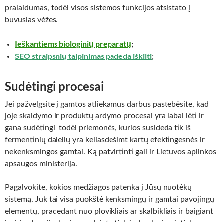
pralaidumas, todėl visos sistemos funkcijos atsistato į
buvusias vėžes.
Ieškantiems biologinių preparatų
;
SEO straipsnių talpinimas padeda iškilti
;
Sudėtingi procesai
Jei pažvelgsite į gamtos atliekamus darbus pastebėsite, kad
joje skaidymo ir produktų ardymo procesai yra labai lėti ir
gana sudėtingi, todėl priemonės, kurios susideda tik iš
fermentinių dalelių yra keliasdešimt kartų efektingesnės ir
nekenksmingos gamtai. Ką patvirtinti gali ir Lietuvos aplinkos
apsaugos ministerija.
Pagalvokite, kokios medžiagos patenka į Jūsų nuotėkų
sistemą. Juk tai visa puokštė kenksmingų ir gamtai pavojingų
elementų, pradedant nuo plovikliais ar skalbikliais ir baigiant