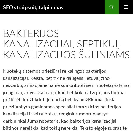
Skip
Search
SEO straipsnių talpinimas
to
PRIMAR
content
MENU
BAKTERIJOS
KANALIZACIJAI, SEPTIKUI,
KANALIZACIJOS ŠULINIAMS
Nuotėkų sistemos priežiūrai reikalingos bakterijos
kanalizacijai. Keista, bet tik ne daugelis lietuvių žino,
nesvarbu, ar naujame name sumontuoti seni nuotėkų valymo
įrenginiai, ar visiškai nauji, kad bet kokiu atveju juos būtina
prižiūrėti ir užtikrinti jų darbą bei ilgaamžiškumą. Tokiai
priežiūrai yra gaminamos specialiai tam skirtos bakterijos
kanalizacijai ir jei nuotėkų įrenginius montuojantys
darbininkai Jums nepataria, kad bakterijos kanalizacijai
būtinos nereiškia, kad tokių nereikia. Teksto eigoje suprasite