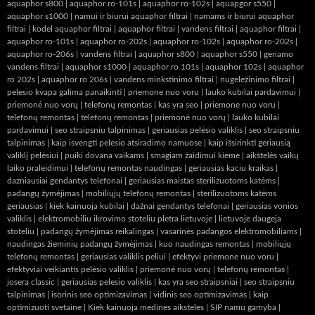
aquaphor s800
|
aquaphor ro-101s
|
aquaphor ro-102s
|
aquapgor s550
|
aquaphor s1000
|
namui ir biurui aquaphor filtrai
|
namams ir biurui aquaphor
filtrai
|
kodel aquaphor filtrai
|
aquaphor filtrai
|
vandens filtrai
|
aquaphor filtrai
|
aquaphor ro-101s
|
aquaphor ro-202s
|
aquaphor ro-102s
|
aquaphor ro-202s
|
aquaphor ro-206s
|
vandens filtrai
|
aquaphor s800
|
aquaphor s550
|
geriamo
vandens filtrai
|
aquaphor s1000
|
aquaphor ro 101s
|
aquaphor 102s
|
aquaphor
ro 202s
|
aquaphor ro 206s
|
vandens minkstinimo filtrai
|
nugeležinimo filtrai
|
pelesio kvapa galima panaikinti
|
priemone nuo voru
|
lauko kubilai pardavimui
|
priemonė nuo vorų
|
telefonų remontas
|
kas yra seo
|
priemone nuo voru
|
telefonų remontas
|
telefonų remontas
|
priemonė nuo vorų
|
lauko kubilai
pardavimui
|
seo straipsniu talpinimas
|
geriausias pelėsio valiklis
|
seo straipsniu
talpinimas
|
kaip isvengti pelesio atsiradimo namuose
|
kaip išsirinkti geriausią
valiklį pelėsiui
|
puiki dovana vaikams
|
smagiam žaidimui kieme
|
aikštelės vaikų
laiko praleidimui
|
telefonų remontas naudingas
|
geriausias kaciu kraikas
|
dazniausiai gendantys telefonai
|
geriausias maistas sterilizuotoms katėms
|
padangų žymėjimas
|
mobiliųjų telefonų remontas
|
sterilizuotoms katėms
geriausias
|
kiek kainuoja kubilai
|
dažnai gendantys telefonai
|
geriausias vonios
valiklis
|
elektromobiliu ikrovimo stoteliu pletra lietuvoje
|
lietuvoje daugeja
stoteliu
|
padangų žymėjimas reikalingas
|
vasarinės padangos elektromobiliams
|
naudingas žieminių padangų žymėjimas
|
kuo naudingas remontas
|
mobiliųjų
telefonų remontas
|
geriausias valiklis peliui
|
efektyvi priemone nuo voru
|
efektyviai veikiantis pelėsio valiklis
|
priemonė nuo vorų
|
telefonų remontas
|
josera classic
|
geriausias pelesio valiklis
|
kas yra seo straipsniai
|
seo straipsniu
talpinimas
|
isorinis seo optimizavimas
|
vidinis seo optimizavimas
|
kaip
optimizuoti svetaine
|
Kiek kainuoja medines aiksteles
|
SIP namu gamyba
|