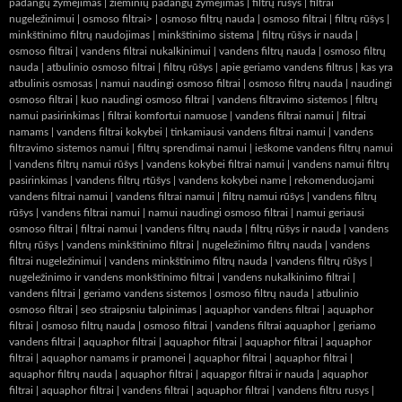
padangų žymėjimas
|
žieminių padangų žymėjimas
|
filtrų rūšys
|
filtrai
nugeležinimui
|
osmoso filtrai> |
osmoso filtrų nauda
|
osmoso filtrai
|
filtrų rūšys
|
minkštinimo filtrų naudojimas
|
minkštinimo sistema
|
filtrų rūšys ir nauda
|
osmoso filtrai
|
vandens filtrai nukalkinimui
|
vandens filtrų nauda
|
osmoso filtrų
nauda
|
atbulinio osmoso filtrai
|
filtrų rūšys
|
apie geriamo vandens filtrus
|
kas yra
atbulinis osmosas
|
namui naudingi osmoso filtrai
|
osmoso filtrų nauda
|
naudingi
osmoso filtrai
|
kuo naudingi osmoso filtrai
|
vandens filtravimo sistemos
|
filtrų
namui pasirinkimas
|
filtrai komfortui namuose
|
vandens filtrai namui
|
filtrai
namams
|
vandens filtrai kokybei
|
tinkamiausi vandens filtrai namui
|
vandens
filtravimo sistemos namui
|
filtrų sprendimai namui
|
ieškome vandens filtrų namui
|
vandens filtrų namui rūšys
|
vandens kokybei filtrai namui
|
vandens namui filtrų
pasirinkimas
|
vandens filtrų rtūšys
|
vandens kokybei name
|
rekomenduojami
vandens filtrai namui
|
vandens filtrai namui
|
filtrų namui rūšys
|
vandens filtrų
rūšys
|
vandens filtrai namui
|
namui naudingi osmoso filtrai
|
namui geriausi
osmoso filtrai
|
filtrai namui
|
vandens filtrų nauda
|
filtrų rūšys ir nauda
|
vandens
filtrų rūšys
|
vandens minkštinimo filtrai
|
nugeležinimo filtrų nauda
|
vandens
filtrai nugeležinimui
|
vandens minkštinimo filtrų nauda
|
vandens filtrų rūšys
|
nugeležinimo ir vandens monkštinimo filtrai
|
vandens nukalkinimo filtrai
|
vandens filtrai
|
geriamo vandens sistemos
|
osmoso filtrų nauda
|
atbulinio
osmoso filtrai
|
seo straipsniu talpinimas
|
aquaphor vandens filtrai
|
aquaphor
filtrai
|
osmoso filtrų nauda
|
osmoso filtrai
|
vandens filtrai aquaphor
|
geriamo
vandens filtrai
|
aquaphor filtrai
|
aquaphor filtrai
|
aquaphor filtrai
|
aquaphor
filtrai
|
aquaphor namams ir pramonei
|
aquaphor filtrai
|
aquaphor filtrai
|
aquaphor filtrų nauda
|
aquaphor filtrai
|
aquapgor filtrai ir nauda
|
aquaphor
filtrai
|
aquaphor filtrai
|
vandens filtrai
|
aquaphor filtrai
|
vandens filtru rusys
|