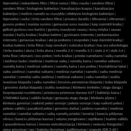
fejerverkai
|
ieskantiems filtru
|
filtrai namui
|
filtru nauda
|
vandens filtrai
|
vandens filtrai
|
biologinės bakterijos
|
kanalizacijos kvapas
|
kanalizacijos
bakterijos
|
medinis namelis su ciuozykla
|
efektyvio biologinės bakterijos
|
fejerverkai
|
sodui
|
brita vandens filtrai
|
privatus darzelis
|
šiltnamiai
|
siltnamiai
|
gyvunu prekes
|
maistas sunims
|
geriausias sunu maistas
|
kaip issirinkti kraika
|
gelbsti gyvūnus nuo karščio
|
gyvūnų maudynės vasarą
|
šunų mityba
|
sausas
maistas
|
kačių kraikas
|
kraikas katėms
|
gyvūnams internetu
|
perkamiausios
internetu
|
geriausias kraikas
|
akcija prekems
|
zooprekės
|
kaip išsirinkti kraiką
|
kraikas katėms
|
brita filtrai
|
kaip ismokyti
|
natūralus kraikas
|
kas yra odontologas
|
brita maxtra
|
aluna
|
brita aluna
|
marella 2,4
|
marella 3,5
|
style 2,4
|
style 3,6
|
brita flow
|
elemaris
|
zoo prekes
|
tofu kraikas
|
priedai nameliams
|
vaikų nameliai
|
žaidimui lauke
|
mediniai
|
mediniai vaikų
|
namelių kaina
|
nameliai vaikams
|
namelių kaina
|
mediniai vaikams
|
namelių kaina
|
zoo prekes
|
Kontaktiniai lęšiai
|
vaiku zaidimui
|
nameliai vaikams
|
mediniai nameliai
|
namelis
|
vaiku mediniai
nameliai
|
nameliai vaiku zaidimui
|
mediniai vaikams
|
vaiku nameliai
|
siukliu
isvezimas klaipeda
|
vaiku nameliai
|
kroviniu pervezimas klaipeda
|
tralas klaipeda
|
griovimo darbai klaipeda
|
siukliu isvezimas
|
klinkerio trinkeles
|
stogo danga
|
biopreparatai nuotekoms
|
prieziuros priemone starwax 637
|
bakteriju kaina
|
STARWAX kaina
|
valiklis buityje
|
geriausia stogo danga
|
klinkerio plytos
|
klinkerio gaminiai
|
naikinti pelesi vonioje
|
pelesis vonioje
|
kaip naikinti pelesi
|
pelesiu valiklis
|
panaikinti pelesi
|
griovimo darbai
|
zaidimo nameliai
|
mediniai
nameliai
|
nameliai vaikams
|
vaikų namelių priedai
|
toneriai
|
kaseciu pildymas
vilnius
|
kaseciu pildymas kaunas
|
valymo įrenginiams
|
septikams
|
tualeto valiklis
|
spausdintuvu kainos
|
imones restrukturizacija
|
klinkeris
|
vestuviu fotografai
|
sienu griovimas
|
seo
|
bateriju ikrovimas
|
patikimumas
|
orapute JDK S 60
|