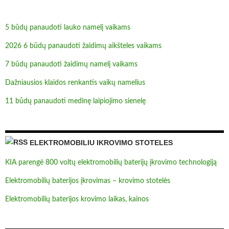
5 būdų panaudoti lauko namelį vaikams
2026 6 būdų panaudoti žaidimų aikšteles vaikams
7 būdų panaudoti žaidimų namelį vaikams
Dažniausios klaidos renkantis vaikų namelius
11 būdų panaudoti medinę laipiojimo sienelę
ELEKTROMOBILIU IKROVIMO STOTELES
KIA parengė 800 voltų elektromobilių baterijų įkrovimo technologiją
Elektromobilių baterijos įkrovimas – krovimo stotelės
Elektromobilių baterijos krovimo laikas, kainos