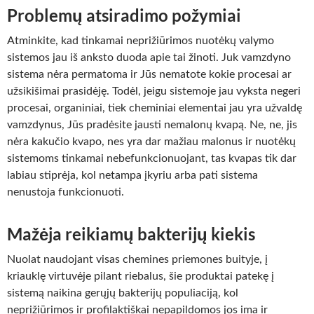
Problemų atsiradimo požymiai
Atminkite, kad tinkamai neprižiūrimos nuotėkų valymo
sistemos jau iš anksto duoda apie tai žinoti. Juk vamzdyno
sistema nėra permatoma ir Jūs nematote kokie procesai ar
užsikišimai prasidėję. Todėl, jeigu sistemoje jau vyksta negeri
procesai, organiniai, tiek cheminiai elementai jau yra užvaldę
vamzdynus, Jūs pradėsite jausti nemalonų kvapą. Ne, ne, jis
nėra kakučio kvapo, nes yra dar mažiau malonus ir nuotėkų
sistemoms tinkamai nebefunkcionuojant, tas kvapas tik dar
labiau stiprėja, kol netampa įkyriu arba pati sistema
nenustoja funkcionuoti.
Mažėja reikiamų bakterijų kiekis
Nuolat naudojant visas chemines priemones buityje, į
kriauklę virtuvėje pilant riebalus, šie produktai patekę į
sistemą naikina gerųjų bakterijų populiaciją, kol
neprižiūrimos ir profilaktiškai nepapildomos jos ima ir