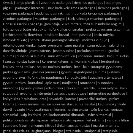
skystis
|
langu ploviklis
|
vasarines padangos
|
ziemines padangos
|
padangos
pigiau
|
padangos internetu
|
nuo kada keiciamos padangos
|
ziemines padangos
|
vasarines padangos
|
padangu pasirinkimas
|
nuo kada keiciamos padangos
|
ziemines padangos
|
vasarines padangos
|
Kiek kainuoja vasarines padangos
|
Geriausi asariniu padangu gamintojai 2021 metais
|
tofu su bambuko anglimi
|
tofu zalios arbatos ekstraktu
|
tofu kraikas originalus
|
prekiu gyvunams grazinimas
|
elektromobiliu ikrovimo
|
paskolos bustui
|
mini paskola
|
kaciu mityba
|
išmokykite katę
|
perkraustymo paslaugos vilniuje
|
meistras vilniuje
|
odontologijos klinika
|
super premium
|
sunu maistas
|
sunu edalas
|
valandinis
darzelis vilniuje
|
josera katems
|
josera sunims
|
paskolos internetu
|
guoliai
sunims
|
dubeneliai sunims
|
sunu dziovintuvai
|
konservai sunims
|
kaciu tualetas
|
sausas maistas katems
|
konservai katems
|
silikoninis kraikas
|
bentonitinis
kraikas
|
tofu kraikas
|
sausas maistas sunims
|
info
|
kaip sutaupyti gyvunams
|
prekes gyvunams
|
gyvunu prieziura
|
gyvunu augintojams
|
šunims
|
katėms
|
gyvunu prekes
|
tofu kraiko naudojimas
|
ar patiks tofu
|
augalinė alternatyva
|
gyvunu prekes
|
kontaktai
|
apie mus
|
naujienos
|
nuorodos
|
nuorodos
|
nuorodos
|
gyvunu prekes
|
edalo itaka
|
itaka sunu isvaizdai
|
sunu mityba
|
kaip
sutaupyti
|
gyvunams internetu
|
geriausia parduotuve
|
internetine parduotuve
|
kokybiskas ir subalansuotas
|
pavadeliai katems
|
pavadeliai sunims
|
prekes
katems
|
prekes sunims
|
sausas sunu maistas
|
sunu maistas
|
kaip ismokyti kate
daryti i dezute
|
kuo ypatingas silikoninis
|
prekiu akcija
|
tofu kraikas
|
geriausi
siltnamiai
|
kaip issirinkti
|
polikarbonatiniai šiltnamiai
|
tvirti siltnamiai
|
polikarbonatiniai atsiliepimai
|
šiltnamiai atsiliepimai
|
led reklama
|
vandens filtrai
|
vandens filtrai
|
renkamės filtrus
|
tinkamiausias maistas
|
maistas internetu
|
geriausias ėdalas
|
augintojams
|
blogas
|
straipsniai
|
straipsniai
|
straipsniai
|