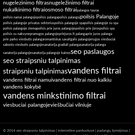
nugelezinimo filtras
nugeležinimo filtrai
nukalkinimo filtrai
osmoso filtrai
palangos tauras
poilsis Palangoje
poilsio namai palangoje
poilsis palanga
poilsis palangoj
poilsis palangoje privatus sektorius
poilsis palangoje spa
poilsis palangoje su spa
poilsis palangoje ziema
poilsis prie juros palangoje
poilsis prie jūros
poilsis spa
poilsis su nakvyne
pramogos palangoje
priejuros.lt palanga
prie juros palanga
prie parko viesbutis palanga
romantiskas savaitgalis palangoje
rygos viesbuciai
sabonio viesbutis palangoje
sanatorija gradiali palanga
sanatorija palanga
seo paslaugos
sanatorija palangoje
sanatorija palangoje kainos
seo straipsniu talpinimas
vandens filtrai
straipsniu talpinimas
vandens filtrai namui
vandens filtrai nuo kalkiu
vandens kokybė
vandens minkstinimo filtrai
viesbuciai palangoje
viešbučiai vilniuje
© 2014
seo straipsniu talpinimas
|
internetine parduotuve
|
padangų žymėjimas
|