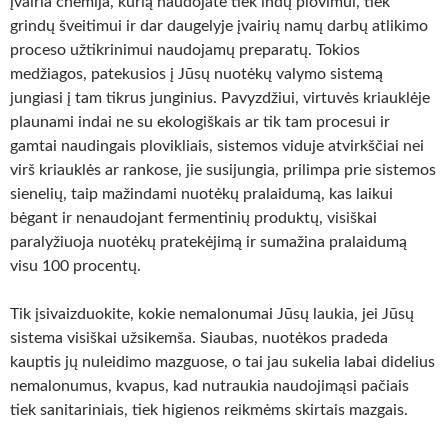
įvairia chemija, kurią naudojate tiek indų plovimui, tiek
grindų šveitimui ir dar daugelyje įvairių namų darbų atlikimo
proceso užtikrinimui naudojamų preparatų. Tokios
medžiagos, patekusios į Jūsų nuotėkų valymo sistemą
jungiasi į tam tikrus junginius. Pavyzdžiui, virtuvės kriauklėje
plaunami indai ne su ekologiškais ar tik tam procesui ir
gamtai naudingais plovikliais, sistemos viduje atvirkščiai nei
virš kriauklės ar rankose, jie susijungia, prilimpa prie sistemos
sienelių, taip mažindami nuotėkų pralaidumą, kas laikui
bėgant ir nenaudojant fermentinių produktų, visiškai
paralyžiuoja nuotėkų pratekėjimą ir sumažina pralaidumą
visu 100 procentų.
Tik įsivaizduokite, kokie nemalonumai Jūsų laukia, jei Jūsų
sistema visiškai užsikemša. Siaubas, nuotėkos pradeda
kauptis jų nuleidimo mazguose, o tai jau sukelia labai didelius
nemalonumus, kvapus, kad nutraukia naudojimąsi pačiais
tiek sanitariniais, tiek higienos reikmėms skirtais mazgais.