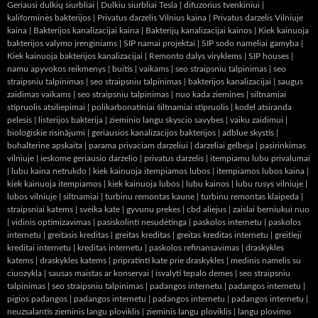
Geriausi dulkių siurbliai
|
Dulkiu siurbliai Tesla
|
difuzorius tvenkiniui
|
kaliforminės bakterijos
|
Privatus darzelis Vilnius kaina
|
Privatus darzelis Vilniuje
kaina
|
Bakterijos kanalizacijai kaina
|
Bakterijų kanalizacijai kainos
|
Kiek kainuoja
bakterijos valymo įrenginiams
|
SIP namai projektai
|
SIP sodo nameliai gamyba
|
Kiek kainuoja bakterijos kanalizacijai
|
Remonto dalys viryklems
|
SIP houses
|
namu apyvokos reikmenys
|
buitis
|
vaikams
|
seo straipsniu talpinimas
|
seo
straipsniu talpinimas
|
seo straipsniu talpinimas
|
bakterijos kanalizacijai
|
saugus
zaidimas vaikams
|
seo straipsniu talpinimas
|
nuo kada ziemines
|
siltnamiai
stipruolis atsiliepimai
|
polikarbonatiniai šiltnamiai stipruolis
|
kodel atsiranda
pelesis
|
listerijos bakterija
|
zieminio langu skyscio savybes
|
vaiku zaidimui
|
bioloģiskie risinājumi
|
geriausios kanalizacijos bakterijos
|
adblue skystis
|
buhalterine apskaita
|
parama privaciam darzeliui
|
darzeliai gelbeja
|
pasirinkimas
vilniuje
|
ieskome geriausio darzelio
|
privatus darzelis
|
itempiamu lubu privalumai
|
lubu kaina netrukdo
|
kiek kainuoja itempiamos lubos
|
itempiamos lubos kaina
|
kiek kainuoja itempiamos
|
kiek kainuoja lubos
|
lubu kainos
|
lubu rusys vilniuje
|
lubos vilniuje
|
siltnamiai
|
turbinu remontas kaune
|
turbinu remontas klaipeda
|
straipsniai katems
|
sveika kate
|
gyvunu prekes
|
cbd aliejus
|
zaislai berniukui nuo
|
vidinis optimizavimas
|
pasiskolinti nesudėtinga
|
paskolos internetu
|
paskolos
internetu
|
greitasis kreditas
|
greitas kreditas
|
greitas kreditas internetu
|
greitieji
kreditai internetu
|
kreditas internetu
|
paskolos refinansavimas
|
draskykles
katems
|
draskykles katems
|
pripratinti kate prie draskykles
|
medinis namelis su
ciuozykla
|
sausas maistas ar konservai
|
isvalyti tepalo demes
|
seo straipsniu
talpinimas
|
seo straipsniu talpinimas
|
padangos internetu
|
padangos internetu
|
pigios padangos
|
padangos internetu
|
padangos internetu
|
padangos internetu
|
neuzsalantis zieminis langu ploviklis
|
zieminis langu ploviklis
|
langu plovimo