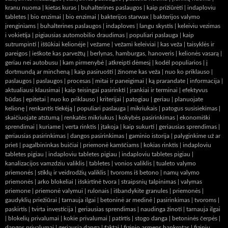
kranu nuoma
|
kietas kuras
|
buhalterines paslaugos
|
kaip prižiūrėti
|
indaploviu
tabletes
|
bio enzimai
|
bio enzimai
|
bakterijos starwax
|
bakterijos valymo
įrenginiams
|
buhalterines paslaugos
|
indaploves
|
langu skystis
|
keleiviu vezimas
i vokietija
|
pigiausias automobilio draudimas
|
populiari paslauga
|
kaip
sutrumpinti
|
iššūkiai kelionėje
|
vežame
|
vežami keleiviai
|
kas veža
|
taisyklės ir
pareigos
|
ieškote kas parvežtų
|
berlynas, hamburgas, hanoveris
|
kelionės vasarą
|
geriau nei autobusu
|
kam pirmenybė
|
atkreipti dėmesį
|
kodėl populiarios
|
į
dortmundą ar mincheną
|
kaip pasiruošti
|
žinome kas veža
|
nuo ko priklauso
|
paslaugos
|
paslaugos
|
procesas
|
mitai ir paneigimai
|
ką prarandate
|
informacija
|
aktualiausi klausimai
|
kaip teisingai pasirinkti
|
įrankiai ir terminai
|
efektyvus
būdas
|
epitetai
|
nuo ko priklauso
|
kriterijai
|
patogiau
|
geriau
|
planuojate
kelionę
|
renkantis tiekėją
|
populiari paslauga
|
mikriukais
|
patogus susisiekimas
|
skaičiuojate atstumą
|
renkatės mikriukus
|
kokybės pasirinkimas
|
ekonomiški
sprendimai
|
kuriame
|
verta rinktis
|
įtakoja
|
kaip sukurti
|
geriausias sprendimas
|
geriausias pasirinkimas
|
dangos pasirinkimas
|
gaminio istorija
|
palyginkime už ar
prieš
|
pagalbininkas buičiai
|
priemonė kamščiams
|
kokias rinktis
|
indaploviu
tabletes pigiau
|
indaploviu tabletes pigiau
|
indaploviu tabletes pigiau
|
kanalizacijos vamzdziu valiklis
|
tabletes
|
vonios valiklis
|
tualeto valymo
priemonės
|
stiklų ir veidrodžių valiklis
|
tvoroms iš betono
|
namų valymo
priemonės
|
arko blokeliai
|
išskirtinė tvora
|
straipsnių talpinimas
|
valymas
priemone
|
priemonė valymui
|
rulonais
|
išbandykite granules
|
priemonės
|
gaudyklių priežiūrai
|
tarnauja ilgai
|
betoninė ar medinė
|
pasirinkimas
|
tvoroms
|
paskirtis
|
tvirta investicija
|
geriausias sprendimas
|
naudinga žinoti
|
tarnauja ilgai
|
blokelių privalumai
|
kokie privalumai
|
patirtis
|
stogo danga
|
betoninės čerpės
|
dangos privalumai
|
geriausia danga
|
faktai
|
fizinio asmens bankrotas
|
fizinių