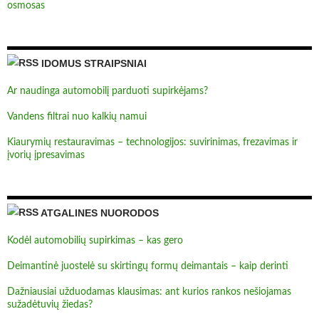
osmosas
IDOMUS STRAIPSNIAI
Ar naudinga automobilį parduoti supirkėjams?
Vandens filtrai nuo kalkių namui
Kiaurymių restauravimas – technologijos: suvirinimas, frezavimas ir
įvorių įpresavimas
ATGALINES NUORODOS
Kodėl automobilių supirkimas – kas gero
Deimantinė juostelė su skirtingų formų deimantais – kaip derinti
Dažniausiai užduodamas klausimas: ant kurios rankos nešiojamas
sužadėtuvių žiedas?