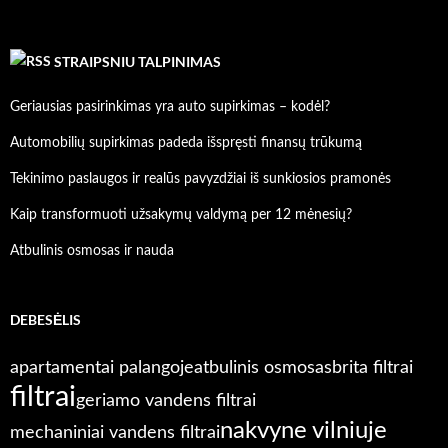
STRAIPSNIU TALPINIMAS
Geriausias pasirinkimas yra auto supirkimas – kodėl?
Automobilių supirkimas padeda išspręsti finansų trūkumą
Tekinimo paslaugos ir realūs pavyzdžiai iš sunkiosios pramonės
Kaip transformuoti užsakymų valdymą per 12 mėnesių?
Atbulinis osmosas ir nauda
DEBESĖLIS
apartamentai palangoje
atbulinis osmosas
brita filtrai
filtrai
geriamo vandens filtrai
nakvyne vilniuje
mechaniniai vandens filtrai