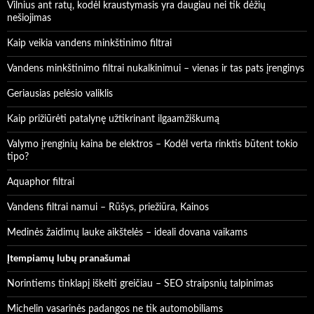
Vilnius ant ratų, kodėl kraustymasis yra daugiau nei tik dėžių
nešiojimas
Kaip veikia vandens minkštinimo filtrai
Vandens minkštinimo filtrai nukalkinimui – vienas ir tas pats įrenginys
Geriausias pelėsio valiklis
Kaip prižiūrėti patalynę užtikrinant ilgaamžiškumą
Valymo įrenginių kaina be elektros – Kodėl verta rinktis būtent tokio
tipo?
Aquaphor filtrai
Vandens filtrai namui – Rūšys, priežiūra, Kainos
Medinės žaidimų lauke aikštelės – ideali dovana vaikams
Įtempiamų lubų pranašumai
Norintiems tinklapį iškelti greičiau – SEO straipsnių talpinimas
Michelin vasarinės padangos ne tik automobiliams