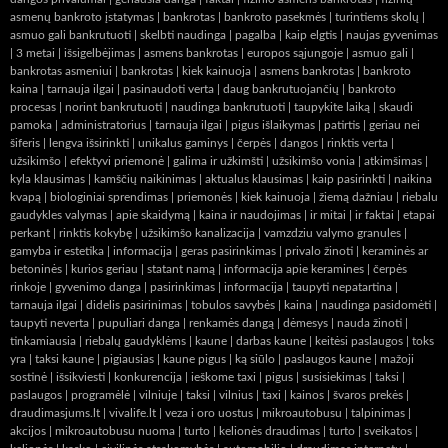
asmenų bankroto įstatymas
|
bankrotas
|
bankroto pasekmės
|
turintiems skolų
|
asmuo gali bankrutuoti
|
skelbti naudinga
|
pagalba
|
kaip elgtis
|
naujas gyvenimas
|
3 metai
|
išsigelbėjimas
|
asmens bankrotas
|
europos sąjungoje
|
asmuo gali
|
bankrotas asmeniui
|
bankrotas
|
kiek kainuoja
|
asmens bankrotas
|
bankroto
kaina
|
tarnauja ilgai
|
pasinaudoti verta
|
daug bankrutuojančių
|
bankroto
procesas
|
norint bankrutuoti
|
naudinga bankrutuoti
|
taupykite laiką
|
skaudi
pamoka
|
administratorius
|
tarnauja ilgai
|
pigus išlaikymas
|
patirtis
|
geriau nei
šiferis
|
lengva išsirinkti
|
unikalus gaminys
|
čerpės
|
dangos
|
rinktis verta
|
užsikimšo
|
efektyvi priemonė
|
galima ir užkimšti
|
užsikimšo vonia
|
atkimšimas
|
kyla klausimas
|
kamščių naikinimas
|
aktualus klausimas
|
kaip pasirinkti
|
naikina
kvapą
|
biologiniai sprendimas
|
priemonės
|
kiek kainuoja
|
žiemą dažniau
|
riebalu
gaudykles valymas
|
apie skaidymą
|
kaina ir naudojimas
|
ir mitai
|
ir faktai
|
etapai
perkant
|
rinktis kokybę
|
užsikimšo kanalizacija
|
vamzdziu valymo granules
|
gamyba ir estetika
|
informacija
|
geras pasirinkimas
|
privalo žinoti
|
keraminės ar
betoninės
|
kurios geriau
|
statant namą
|
informacija apie keramines
|
čerpės
rinkoje
|
gyvenimo danga
|
pasirinkimas
|
informacija
|
taupyti nepatartina
|
tarnauja ilgai
|
didelis pasirinimas
|
tobulos savybės
|
kaina
|
naudinga pasidomėti
|
taupyti neverta
|
pupuliari danga
|
renkamės dangą
|
dėmesys
|
nauda žinoti
|
tinkamiausia
|
riebalų gaudyklėms
|
kaune
|
darbas kaune
|
keitėsi paslaugos
|
toks
yra
|
taksi kaune
|
pigiausias
|
kaune pigus
|
ką siūlo
|
paslaugos kaune
|
mažoji
sostinė
|
išsikviesti
|
konkurencija
|
ieškome taxi
|
pigus
|
susisiekimas
|
taksi
|
paslaugos
|
programėlė
|
vilniuje
|
taksi
|
vilnius
|
taxi
|
kainos
|
švaros prekės
|
draudimasjums.lt
|
vivalife.lt
|
veza i oro uostus
|
mikroautobusu
|
talpinimas
|
akcijos
|
mikroautobusu nuoma
|
turto
|
kelionės draudimas
|
turto
|
sveikatos
|