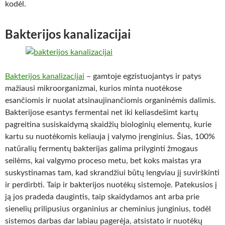
kodėl.
Bakterijos kanalizacijai
Bakterijos kanalizacijai
– gamtoje egzistuojantys ir patys
mažiausi mikroorganizmai, kurios minta nuotėkose
esančiomis ir nuolat atsinaujinančiomis organinėmis dalimis.
Bakterijose esantys fermentai net iki keliasdešimt kartų
pagreitina susiskaidymą skaidžių biologinių elementų, kurie
kartu su nuotėkomis keliauja į valymo įrenginius. Šias, 100%
natūralių fermentų bakterijas galima prilyginti žmogaus
seilėms, kai valgymo proceso metu, bet koks maistas yra
suskystinamas tam, kad skrandžiui būtų lengviau jį suvirškinti
ir perdirbti. Taip ir bakterijos nuotėkų sistemoje. Patekusios į
ją jos pradeda daugintis, taip skaidydamos ant arba prie
sienelių prilipusius organinius ar cheminius junginius, todėl
sistemos darbas dar labiau pagerėja, atsistato ir nuotėkų