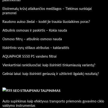
pasirinkimas
Ekstremalų krūvį atlaikančios medžiagos – Tiekimas sunkiajai
pramonei
Raudono aukso žiedai – kodėl jie traukia šiuolaikines poras?
Atbulinis osmosas ir paskirtis – Kokia nauda
Osmoso filtrų – atbulinio osmoso nauda
Išskirtinio vyrų stiliaus atributas – kaklaraištis
AQUAPHOR S550 P1 vandens filtrai
Vienkartiniai rankšluosčiai: kaip išsirinkti tinkamiausią variantą?
Geliniai lakai: kaip išsirinkti geriausią ir užtikrinti ilgalaikį rezultatą?
SEO STRAIPSNIU TALPINIMAS
Auto supirkimas kaip efektyvus transporto priemonės gyvavimo ciklo
valdymo instrumentas