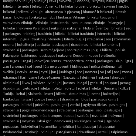
mokyklos Vilniuje
|
Vilniuje
|
kava
|
skrydžiai į Londoną
|
skrydžių nauda
|
pigūs
bilietai internetu
|
bilietai į Ameriką
|
briketai
|
pjuvenu briketai
|
rawinn
|
medžio
briketai
|
briketai Vilniuje
|
alternatyva iš pjuvenų
|
biomasė ir briketai
|
kietasis
kuras
|
biokuras
|
briketu gamyba
|
biokuras Vilniuje
|
briketai taupymui
|
vairavimas Vilniuje
|
Vilniuje
|
instruktoriai
|
seo
|
nuoma Vilniuje
|
Palangoje
|
briketai
|
nakvynei Palangoje
|
reikalinga nakvynė
|
Nida ar Šventoji
|
briketai
|
seo
|
paslaugos
|
tricking
|
traukiniu
|
bilietai
|
bilietai traukiniu
|
internetu
|
bilietai
internetu
|
pigūs
|
traukinių internetu
|
bilietai pigūs
|
straipsniai
|
seo
|
stiklinimas
|
nuoma
|
buhalterija
|
apskaita
|
paslaugos
|
draudimas
|
bilietai kelionėms
|
straipsniai
|
paslaugos
|
auto mėgėjams
|
seo talpinimas
|
pigūs bilietai
|
poilsis
Palangoje
|
bakterijos
|
paslaugos
|
nakvynei Druskininkuose
|
viešbučiai
|
paslaugos
|
langai
|
konveijeru lentas
|
transportiera lentas
|
paslaugos
|
siaip
|
igta
|
zizu
|
gnomas
|
cpl
|
seed
|
čia gera gyventi
|
hbhjuozas
|
mūsų skelbimai
|
aš
skelbiu
|
evaxis
|
ansta
|
cytai
|
jnn
|
juokingas
|
seo
|
nomera
|
5o
|
ofl
|
too
|
zzona
|
edraugas
|
flash game
|
place4games
|
3xpozicija
|
dešinieji
|
ieskom
|
skurdas
|
akcininkai
|
illww
|
minivan
|
Vilniuje
|
juostos
|
blogai
|
geriausi
|
coupon
|
pcmag
|
draudimas
|
Lietuvoje
|
roletai
|
roletai
|
roletai
|
roletai
|
roletai
|
Briuselis
|
kalba
|
Turkija
|
keltai
|
Klaipeda
|
insert
|
bilietai
|
draudimas
|
juostos
|
bakterijos
|
bankrotas
|
langai
|
juostos
|
nuoma
|
draudimas
|
blog
|
paslaugos kaina
|
paslaugos
|
bilietai
|
priežiūra
|
paslaugos
|
verslui
|
ugdymo tikslas
|
paslaugos
|
straipsniai
|
pagal rekomendacijas
|
straipsniai
|
paslaugos
|
seo
|
paslaugos
|
savininkui
|
paslaugos
|
nėra trumpos
|
nauda
|
svarbūs
|
rezultatui
|
rašymas
|
straipsniai
|
rašymas
|
labai geri
|
nemokami
|
reikalingos
|
kursai
|
išgelbėjo
pigiausias
|
kokybiškai
|
kosmetika
|
priežiūrai
|
kanalizacijai
|
straipsniai
|
tinklaraščiai
|
sostinėje
|
Vilniuje
|
patogiausias
|
draudimas
|
verslui
|
talpinimas
|