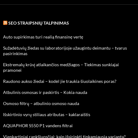
SEO STRAIPSNIŲ TALPINIMAS
Auto supirkimas turi realią finansinę vertę
Sužadėtuvių žiedas su laboratorijoje užaugintu deimantu – tvarus
pasirinkimas
Ekstremalų krūvį atlaikančios medžiagos – Tiekimas sunkiajai
pramonei
Raudono aukso žiedai – kodėl jie traukia šiuolaikines poras?
Atbulinis osmosas ir paskirtis – Kokia nauda
Osmoso filtrų – atbulinio osmoso nauda
Išskirtinio vyrų stiliaus atributas – kaklaraištis
AQUAPHOR S550 P1 vandens filtrai
Vienkartiniai rankšluosčiai: kaip išsirinkti tinkamiausią variantą?