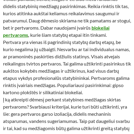
didelis statybinių medžiagų pasirinkimas. Reikia rinktis tik tas,
kurios atitinka aukštai keliamus reikalavimus saugumui ir
patvarumui. Daug dėmesio skiriama ne tik pamatams ar stogui,
bet ir pertvaroms. Dabar naudojami įvairūs
blokeliai
pertvaroms
,
kurie šiam statybų etapai itin tinkami.
Pertvara yra vienas iš pagrindinių statybų darbų etapų, be
kurio negalima jų užbaigti. Nesvarbu ar tai individualus namas,
ar pramoninės paskirties didžiulis statinys. Visais atvejais
reikalingos tvirtos pertvaros. Tai galima užtikrinti pasirinkus tik
aukštos kokybės medžiagas ir užtikrinus, kad visus darbų
etapus vykdys profesionalūs statybininkai. Pertvaroms galima
rinktis įvairiais medžiagas. Populiariausi pasirinkimai: gipso
kartono plokštės ir silikatiniai blokeliai.
Į ką atkreipti dėmesį perkant statybines medžiagas skirtas
pertvaroms? Svarbiausi kriterijai, kurie turi būti užtikrinti, yra
šie: gera pertvaros garso izoliacija, didelis mechaninis
atsparumas, vandens sugeriamumas. Taip pat daugeliui svarbu
ir tai, kad su medžiagomis būtų galima užtikrinti greitą statybų