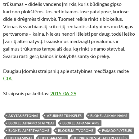
trūkumas – didelis vandens įmirkis, kuris būdingas gipso
kartono plokštėms. Jos netinkamos tose patalpose, kuriose
didelė drėgmės tikimybė. Tuomet reikia rinktis blokelius.
Vienas iš svarbiausių kriterijų renkantis statybines medžiagas
pertvaroms – kaina. Niekas nenori išleisti per daug, todėl ieško
įvairių alternatyvų. Išsiaiškinus medžiagų privalumus ir
galimus trūkumas tampa aiškiau, ką rinktis namo statybai.
Svarbu rasti gerą kainos ir kokybės santykio prekę.
Daugiau įdomių straipsnių apie statybines medžiagas rasite
ČIA
.
Straipsnis paskelbtas:
2015-06-29
AKYTAS BETONAS
AZURINES TRINKELES
BLOKELIAI KAMINAMS
BLOKELIAI NAMO STATYBAI
BLOKELIAI PAMATAMS
BLOKELIAI PERTVAROMS
BLOKELIAI TVOROMS
FASADO PLYTELES
FIBO KAMINAI
FIBO SARAMOS
KLINKERINĖS FASADO PLYTELĖS