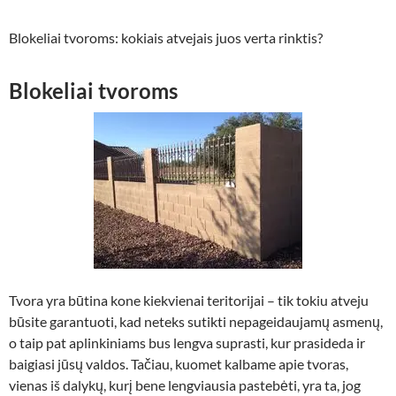
Blokeliai tvoroms: kokiais atvejais juos verta rinktis?
Blokeliai tvoroms
Tvora yra būtina kone kiekvienai teritorijai – tik tokiu atveju
būsite garantuoti, kad neteks sutikti nepageidaujamų asmenų,
o taip pat aplinkiniams bus lengva suprasti, kur prasideda ir
baigiasi jūsų valdos. Tačiau, kuomet kalbame apie tvoras,
vienas iš dalykų, kurį bene lengviausia pastebėti, yra ta, jog