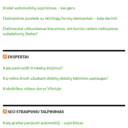
Kodėl automobilių supirkimas – kas gero
Deimantinė juostelė su skirtingų formų deimantais – kaip derinti
Dažniausiai užduodamas klausimas: ant kurios rankos nešiojamas
sužadėtuvių žiedas?
EKSPERTAI
Kaip pasiruošti trinkelių klojimui?
Ką reikia žinoti užsakant didelių detalių tekinimo paslaugas?
Kokybiškos vidaus durys Vilniuje
SEO STRAIPSNIU TALPINIMAS
Kaip greitai parduoti automobilį – supirkimas