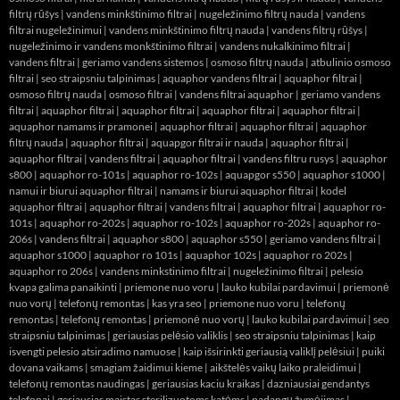
filtrų rūšys
|
vandens minkštinimo filtrai
|
nugeležinimo filtrų nauda
|
vandens
filtrai nugeležinimui
|
vandens minkštinimo filtrų nauda
|
vandens filtrų rūšys
|
nugeležinimo ir vandens monkštinimo filtrai
|
vandens nukalkinimo filtrai
|
vandens filtrai
|
geriamo vandens sistemos
|
osmoso filtrų nauda
|
atbulinio osmoso
filtrai
|
seo straipsniu talpinimas
|
aquaphor vandens filtrai
|
aquaphor filtrai
|
osmoso filtrų nauda
|
osmoso filtrai
|
vandens filtrai aquaphor
|
geriamo vandens
filtrai
|
aquaphor filtrai
|
aquaphor filtrai
|
aquaphor filtrai
|
aquaphor filtrai
|
aquaphor namams ir pramonei
|
aquaphor filtrai
|
aquaphor filtrai
|
aquaphor
filtrų nauda
|
aquaphor filtrai
|
aquapgor filtrai ir nauda
|
aquaphor filtrai
|
aquaphor filtrai
|
vandens filtrai
|
aquaphor filtrai
|
vandens filtru rusys
|
aquaphor
s800
|
aquaphor ro-101s
|
aquaphor ro-102s
|
aquapgor s550
|
aquaphor s1000
|
namui ir biurui aquaphor filtrai
|
namams ir biurui aquaphor filtrai
|
kodel
aquaphor filtrai
|
aquaphor filtrai
|
vandens filtrai
|
aquaphor filtrai
|
aquaphor ro-
101s
|
aquaphor ro-202s
|
aquaphor ro-102s
|
aquaphor ro-202s
|
aquaphor ro-
206s
|
vandens filtrai
|
aquaphor s800
|
aquaphor s550
|
geriamo vandens filtrai
|
aquaphor s1000
|
aquaphor ro 101s
|
aquaphor 102s
|
aquaphor ro 202s
|
aquaphor ro 206s
|
vandens minkstinimo filtrai
|
nugeležinimo filtrai
|
pelesio
kvapa galima panaikinti
|
priemone nuo voru
|
lauko kubilai pardavimui
|
priemonė
nuo vorų
|
telefonų remontas
|
kas yra seo
|
priemone nuo voru
|
telefonų
remontas
|
telefonų remontas
|
priemonė nuo vorų
|
lauko kubilai pardavimui
|
seo
straipsniu talpinimas
|
geriausias pelėsio valiklis
|
seo straipsniu talpinimas
|
kaip
isvengti pelesio atsiradimo namuose
|
kaip išsirinkti geriausią valiklį pelėsiui
|
puiki
dovana vaikams
|
smagiam žaidimui kieme
|
aikštelės vaikų laiko praleidimui
|
telefonų remontas naudingas
|
geriausias kaciu kraikas
|
dazniausiai gendantys
telefonai
|
geriausias maistas sterilizuotoms katėms
|
padangų žymėjimas
|