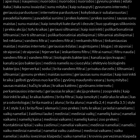
|
apie mus
|
naujienos
|
nuorodos
|
nuorodos
|
nuorodos
|
gyvunu prekes
|
edalo
itaka
|
itaka sunu isvaizdai
|
sunu mityba
|
kaip sutaupyti
|
gyvunams internetu
|
geriausia parduotuve
|
internetine parduotuve
|
kokybiskas ir subalansuotas
|
pavadeliai katems
|
pavadeliai sunims
|
prekes katems
|
prekes sunims
|
sausas sunu
maistas
|
sunu maistas
|
kaip ismokyti kate daryti i dezute
|
kuo ypatingas silikoninis
|
prekiu akcija
|
tofu kraikas
|
geriausi siltnamiai
|
kaip issirinkti
|
polikarbonatiniai
šiltnamiai
|
tvirti siltnamiai
|
polikarbonatiniai atsiliepimai
|
šiltnamiai atsiliepimai
|
led reklama
|
vandens filtrai
|
vandens filtrai
|
renkamės filtrus
|
tinkamiausias
maistas
|
maistas internetu
|
geriausias ėdalas
|
augintojams
|
blogas
|
straipsniai
|
straipsniai
|
straipsniai
|
fejerverkai
|
ieskantiems filtru
|
filtrai namui
|
filtru nauda
|
vandens filtrai
|
vandens filtrai
|
biologinės bakterijos
|
kanalizacijos kvapas
|
kanalizacijos bakterijos
|
medinis namelis su ciuozykla
|
efektyvio biologinės
bakterijos
|
fejerverkai
|
sodui
|
brita vandens filtrai
|
privatus darzelis
|
šiltnamiai
|
siltnamiai
|
gyvunu prekes
|
maistas sunims
|
geriausias sunu maistas
|
kaip issirinkti
kraika
|
gelbsti gyvūnus nuo karščio
|
gyvūnų maudynės vasarą
|
šunų mityba
|
sausas maistas
|
kačių kraikas
|
kraikas katėms
|
gyvūnams internetu
|
perkamiausios internetu
|
geriausias kraikas
|
akcija prekems
|
zooprekės
|
kaip
išsirinkti kraiką
|
kraikas katėms
|
brita filtrai
|
kaip ismokyti
|
natūralus kraikas
|
kas
yra odontologas
|
brita maxtra
|
aluna
|
brita aluna
|
marella 2,4
|
marella 3,5
|
style
2,4
|
style 3,6
|
brita flow
|
elemaris
|
zoo prekes
|
tofu kraikas
|
priedai nameliams
|
vaikų nameliai
|
žaidimui lauke
|
mediniai
|
mediniai vaikų
|
namelių kaina
|
nameliai
vaikams
|
namelių kaina
|
mediniai vaikams
|
namelių kaina
|
zoo prekes
|
Kontaktiniai lęšiai
|
vaiku zaidimui
|
nameliai vaikams
|
mediniai nameliai
|
namelis
|
vaiku mediniai nameliai
|
nameliai vaiku zaidimui
|
mediniai vaikams
|
vaiku
nameliai
|
siukliu isvezimas klaipeda
|
vaiku nameliai
|
kroviniu pervezimas klaipeda