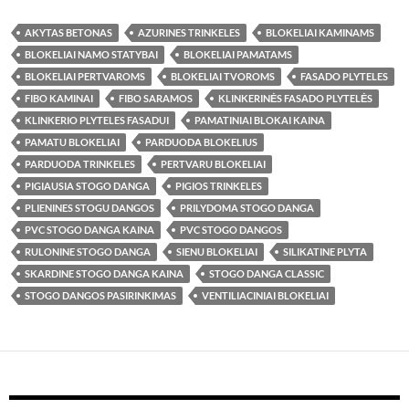
AKYTAS BETONAS
AZURINES TRINKELES
BLOKELIAI KAMINAMS
BLOKELIAI NAMO STATYBAI
BLOKELIAI PAMATAMS
BLOKELIAI PERTVAROMS
BLOKELIAI TVOROMS
FASADO PLYTELES
FIBO KAMINAI
FIBO SARAMOS
KLINKERINĖS FASADO PLYTELĖS
KLINKERIO PLYTELES FASADUI
PAMATINIAI BLOKAI KAINA
PAMATU BLOKELIAI
PARDUODA BLOKELIUS
PARDUODA TRINKELES
PERTVARU BLOKELIAI
PIGIAUSIA STOGO DANGA
PIGIOS TRINKELES
PLIENINES STOGU DANGOS
PRILYDOMA STOGO DANGA
PVC STOGO DANGA KAINA
PVC STOGO DANGOS
RULONINE STOGO DANGA
SIENU BLOKELIAI
SILIKATINE PLYTA
SKARDINE STOGO DANGA KAINA
STOGO DANGA CLASSIC
STOGO DANGOS PASIRINKIMAS
VENTILIACINIAI BLOKELIAI