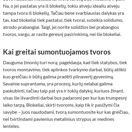
Na, o jei pastatas yra iš blokelių, tokiu atveju idealiu atveju
tampa tvora iš blokelių. Tačiau bene svarbiausias dalykas yra
tas, kad blokeliai tiek pastatui, tiek tvorai, suteikia solidumo,
atrodo prabangiai. Taigi, jei norite solidžios bei prabangios
tvoros, vargu, ar rasite geresnį pasirinkimą, nei šie blokeliai.
Kai greitai sumontuojamos tvoros
Dauguma žmonių turi norą: pageidauja, kad tiek statybos, tiek
tvoros montavimo, tiek aplinkos tvarkymo darbai, būtų atlikti
kuo greičiau ir būtų galima pradėti pilnavertį gyvenimą.
Savaime suprantama, yra procesų, kurių nelabai galima
paskubinti, tačiau taip pat yra ir tokių dalykų, kuriuos žinant,
visas šie išvardinti darbai bus padaromi per kur kas trumpesnį
laiko tarpą. Blokeliai, skirti tvoroms, kaip tik ir pasižymi čia
savybe – juos naudodami, tvorą sumontuosite kur kas greičiau,
nei tvirtindami pavienius metalinius strypus ar medines
lenteles.