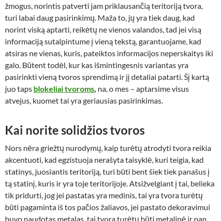
žmogus, norintis patverti jam priklausančią teritoriją tvora,
turi labai daug pasirinkimų. Maža to, jų yra tiek daug, kad
norint viską aptarti, reikėtų ne vienos valandos, tad jei visą
informaciją sutalpintume į vieną tekstą, garantuojame, kad
atsiras ne vienas, kuris, pateiktos informacijos neperskaitys iki
galo. Būtent todėl, kur kas išmintingesnis variantas yra
pasirinkti vieną tvoros sprendimą ir jį detaliai patarti. Šį kartą
juo taps
blokeliai tvoroms
,
na, o mes – aptarsime visus
atvejus, kuomet tai yra geriausias pasirinkimas.
Kai norite solidžios tvoros
Nors nėra griežtų nurodymų, kaip turėtų atrodyti tvora reikia
akcentuoti, kad egzistuoja nerašyta taisyklė, kuri teigia, kad
statinys, juosiantis teritoriją, turi būti bent šiek tiek panašus į
tą statinį, kuris ir yra toje teritorijoje. Atsižvelgiant į tai, belieka
tik pridurti, jog jei pastatas yra medinis, tai yra tvora turėtų
būti pagaminta iš tos pačios žaliavos, jei pastato dekoravimui
buvo naudotas metalas, tai tvora turėtų būti metalinė ir pan.