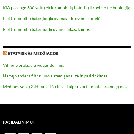
KIA parengė 800 voltų elektromobilių baterijų įkrovimo technologiją
Elektromobilių baterijos įkrovimas – krovimo stotelės
Elektromobilių baterijos krovimo laikas, kainos
STATYBINĖS MEDŽIAGOS
Vilniuje prekiauja vidaus durimis
Namų vandens filtravimo sistemų analizė ir pasirinkimas
Medinės vaikų žaidimų aikštelės – kaip sukurti tobulą pramogų oazę
PASIDALINIMUI