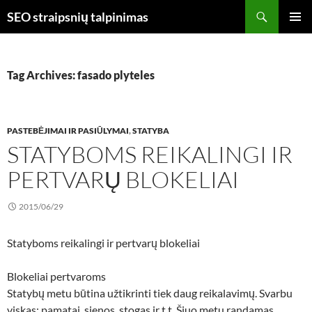
Skip
Search
SEO straipsnių talpinimas
to
PRIMAR
content
MENU
Tag Archives: fasado plyteles
PASTEBĖJIMAI IR PASIŪLYMAI
,
STATYBA
STATYBOMS REIKALINGI IR
PERTVARŲ BLOKELIAI
2015/06/29
Statyboms reikalingi ir pertvarų blokeliai
Blokeliai pertvaroms
Statybų metu būtina užtikrinti tiek daug reikalavimų. Svarbu
viskas: pamatai, sienos, stogas ir t.t. Šiuo metu randamas