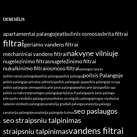
DEBESĖLIS
apartamentai palangoje
atbulinis osmosas
brita filtrai
filtrai
geriamo vandens filtrai
nakvyne vilniuje
mechaniniai vandens filtrai
nugelezinimo filtras
nugeležinimo filtrai
nukalkinimo filtrai
osmoso filtrai
palangos tauras
poilsis Palangoje
poilsio namai palangoje
poilsis palanga
poilsis palangoj
poilsis palangoje privatus sektorius
poilsis palangoje spa
poilsis palangoje su spa
poilsis palangoje ziema
poilsis prie juros palangoje
poilsis prie jūros
poilsis spa
poilsis su nakvyne
pramogos palangoje
priejuros.lt palanga
prie juros palanga
prie parko viesbutis palanga
romantiskas savaitgalis palangoje
rygos viesbuciai
sabonio viesbutis palangoje
sanatorija gradiali palanga
sanatorija palanga
seo paslaugos
sanatorija palangoje
sanatorija palangoje kainos
seo straipsniu talpinimas
vandens filtrai
straipsniu talpinimas