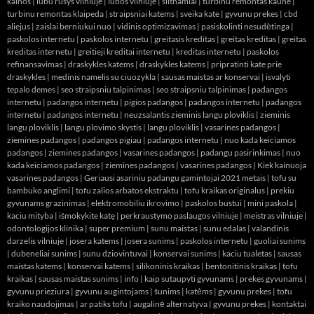
kainos
|
lubu rusys vilniuje
|
lubos vilniuje
|
siltnamiai
|
turbinu remontas kaune
|
turbinu remontas klaipeda
|
straipsniai katems
|
sveika kate
|
gyvunu prekes
|
cbd
aliejus
|
zaislai berniukui nuo
|
vidinis optimizavimas
|
pasiskolinti nesudėtinga
|
paskolos internetu
|
paskolos internetu
|
greitasis kreditas
|
greitas kreditas
|
greitas
kreditas internetu
|
greitieji kreditai internetu
|
kreditas internetu
|
paskolos
refinansavimas
|
draskykles katems
|
draskykles katems
|
pripratinti kate prie
draskykles
|
medinis namelis su ciuozykla
|
sausas maistas ar konservai
|
isvalyti
tepalo demes
|
seo straipsniu talpinimas
|
seo straipsniu talpinimas
|
padangos
internetu
|
padangos internetu
|
pigios padangos
|
padangos internetu
|
padangos
internetu
|
padangos internetu
|
neuzsalantis zieminis langu ploviklis
|
zieminis
langu ploviklis
|
langu plovimo skystis
|
langu ploviklis
|
vasarines padangos
|
ziemines padangos
|
padangos pigiau
|
padangos internetu
|
nuo kada keiciamos
padangos
|
ziemines padangos
|
vasarines padangos
|
padangu pasirinkimas
|
nuo
kada keiciamos padangos
|
ziemines padangos
|
vasarines padangos
|
Kiek kainuoja
vasarines padangos
|
Geriausi asariniu padangu gamintojai 2021 metais
|
tofu su
bambuko anglimi
|
tofu zalios arbatos ekstraktu
|
tofu kraikas originalus
|
prekiu
gyvunams grazinimas
|
elektromobiliu ikrovimo
|
paskolos bustui
|
mini paskola
|
kaciu mityba
|
išmokykite katę
|
perkraustymo paslaugos vilniuje
|
meistras vilniuje
|
odontologijos klinika
|
super premium
|
sunu maistas
|
sunu edalas
|
valandinis
darzelis vilniuje
|
josera katems
|
josera sunims
|
paskolos internetu
|
guoliai sunims
|
dubeneliai sunims
|
sunu dziovintuvai
|
konservai sunims
|
kaciu tualetas
|
sausas
maistas katems
|
konservai katems
|
silikoninis kraikas
|
bentonitinis kraikas
|
tofu
kraikas
|
sausas maistas sunims
|
info
|
kaip sutaupyti gyvunams
|
prekes gyvunams
|
gyvunu prieziura
|
gyvunu augintojams
|
šunims
|
katėms
|
gyvunu prekes
|
tofu
kraiko naudojimas
|
ar patiks tofu
|
augalinė alternatyva
|
gyvunu prekes
|
kontaktai