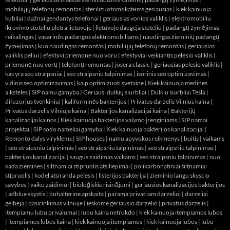
mobiliųjų telefonų remontas
|
sterilizuotoms katėms geriausias
|
kiek kainuoja
kubilai
|
dažnai gendantys telefonai
|
geriausias vonios valiklis
|
elektromobiliu
ikrovimo stoteliu pletra lietuvoje
|
lietuvoje daugeja stoteliu
|
padangų žymėjimas
reikalingas
|
vasarinės padangos elektromobiliams
|
naudingas žieminių padangų
žymėjimas
|
kuo naudingas remontas
|
mobiliųjų telefonų remontas
|
geriausias
valiklis peliui
|
efektyvi priemone nuo voru
|
efektyviai veikiantis pelėsio valiklis
|
priemonė nuo vorų
|
telefonų remontas
|
josera classic
|
geriausias pelesio valiklis
|
kas yra seo straipsniai
|
seo straipsniu talpinimas
|
isorinis seo optimizavimas
|
vidinis seo optimizavimas
|
kaip optimizuoti svetaine
|
Kiek kainuoja medines
aiksteles
|
SIP namu gamyba
|
Geriausi dulkių siurbliai
|
Dulkiu siurbliai Tesla
|
difuzorius tvenkiniui
|
kaliforminės bakterijos
|
Privatus darzelis Vilnius kaina
|
Privatus darzelis Vilniuje kaina
|
Bakterijos kanalizacijai kaina
|
Bakterijų
kanalizacijai kainos
|
Kiek kainuoja bakterijos valymo įrenginiams
|
SIP namai
projektai
|
SIP sodo nameliai gamyba
|
Kiek kainuoja bakterijos kanalizacijai
|
Remonto dalys viryklems
|
SIP houses
|
namu apyvokos reikmenys
|
buitis
|
vaikams
|
seo straipsniu talpinimas
|
seo straipsniu talpinimas
|
seo straipsniu talpinimas
|
bakterijos kanalizacijai
|
saugus zaidimas vaikams
|
seo straipsniu talpinimas
|
nuo
kada ziemines
|
siltnamiai stipruolis atsiliepimai
|
polikarbonatiniai šiltnamiai
stipruolis
|
kodel atsiranda pelesis
|
listerijos bakterija
|
zieminio langu skyscio
savybes
|
vaiku zaidimui
|
bioloģiskie risinājumi
|
geriausios kanalizacijos bakterijos
|
adblue skystis
|
buhalterine apskaita
|
parama privaciam darzeliui
|
darzeliai
gelbeja
|
pasirinkimas vilniuje
|
ieskome geriausio darzelio
|
privatus darzelis
|
itempiamu lubu privalumai
|
lubu kaina netrukdo
|
kiek kainuoja itempiamos lubos
|
itempiamos lubos kaina
|
kiek kainuoja itempiamos
|
kiek kainuoja lubos
|
lubu