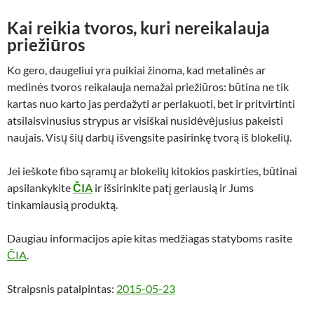
Kai reikia tvoros, kuri nereikalauja
priežiūros
Ko gero, daugeliui yra puikiai žinoma, kad metalinės ar
medinės tvoros reikalauja nemažai priežiūros: būtina ne tik
kartas nuo karto jas perdažyti ar perlakuoti, bet ir pritvirtinti
atsilaisvinusius strypus ar visiškai nusidėvėjusius pakeisti
naujais. Visų šių darbų išvengsite pasirinkę tvorą iš blokelių.
Jei ieškote fibo sąramų ar blokelių kitokios paskirties, būtinai
apsilankykite
ČIA
ir išsirinkite patį geriausią ir Jums
tinkamiausią produktą.
Daugiau informacijos apie kitas medžiagas statyboms rasite
ČIA
.
Straipsnis patalpintas:
2015-05-23