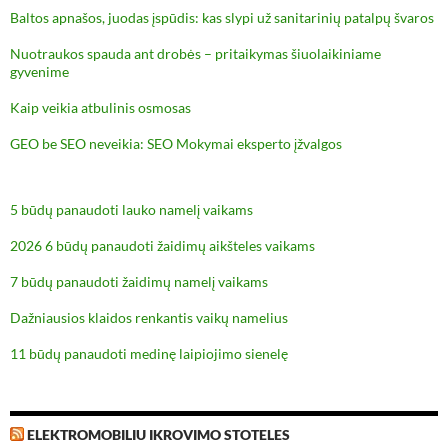
Baltos apnašos, juodas įspūdis: kas slypi už sanitarinių patalpų švaros
Nuotraukos spauda ant drobės – pritaikymas šiuolaikiniame
gyvenime
Kaip veikia atbulinis osmosas
GEO be SEO neveikia: SEO Mokymai eksperto įžvalgos
5 būdų panaudoti lauko namelį vaikams
2026 6 būdų panaudoti žaidimų aikšteles vaikams
7 būdų panaudoti žaidimų namelį vaikams
Dažniausios klaidos renkantis vaikų namelius
11 būdų panaudoti medinę laipiojimo sienelę
ELEKTROMOBILIU IKROVIMO STOTELES