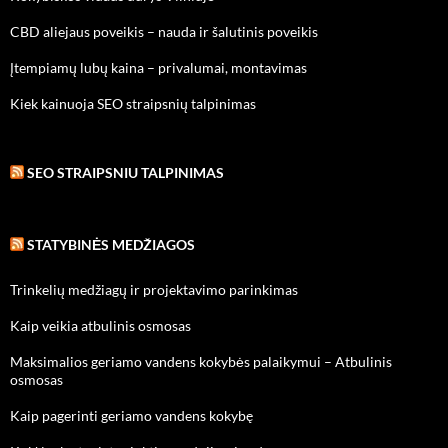
CBD aliejaus poveikis – nauda ir šalutinis poveikis
Įtempiamų lubų kaina – privalumai, montavimas
Kiek kainuoja SEO straipsnių talpinimas
SEO STRAIPSNIU TALPINIMAS
STATYBINĖS MEDŽIAGOS
Trinkelių medžiagų ir projektavimo parinkimas
Kaip veikia atbulinis osmosas
Maksimalios geriamo vandens kokybės palaikymui – Atbulinis
osmosas
Kaip pagerinti geriamo vandens kokybę