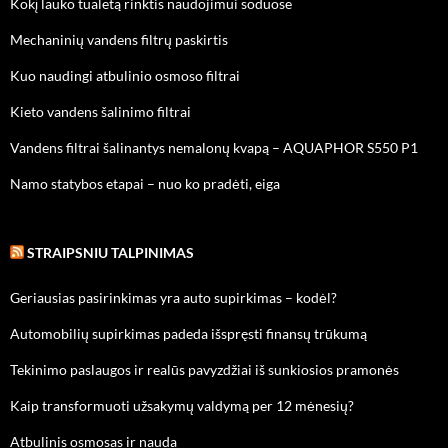
Kokį lauko tualetą rinktis naudojimui soduose
Mechaninių vandens filtrų paskirtis
Kuo naudingi atbulinio osmoso filtrai
Kieto vandens šalinimo filtrai
Vandens filtrai šalinantys nemalonų kvapą – AQUAPHOR S550 P1
Namo statybos etapai – nuo ko pradėti, eiga
STRAIPSNIU TALPINIMAS
Geriausias pasirinkimas yra auto supirkimas – kodėl?
Automobilių supirkimas padeda išspręsti finansų trūkumą
Tekinimo paslaugos ir realūs pavyzdžiai iš sunkiosios pramonės
Kaip transformuoti užsakymų valdymą per 12 mėnesių?
Atbulinis osmosas ir nauda