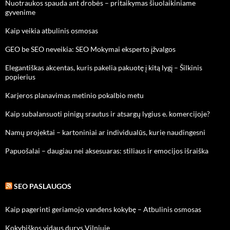
Nuotraukos spauda ant drobės – pritaikymas šiuolaikiniame
gyvenime
Kaip veikia atbulinis osmosas
GEO be SEO neveikia: SEO Mokymai eksperto įžvalgos
Elegantiškas akcentas, kuris pakelia pakuotę į kitą lygį – Šilkinis
popierius
Karjeros planavimas metinio pokalbio metu
Kaip subalansuoti pinigų srautus ir atsargų lygius e. komercijoje?
Namų projektai – kartoniniai ar individualūs, kurie naudingesni
Papuošalai – daugiau nei aksesuaras: stiliaus ir emocijos išraiška
SEO PASLAUGOS
Kaip pagerinti geriamojo vandens kokybę – Atbulinis osmosas
Kokybiškos vidaus durys Vilniuje