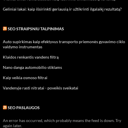
Geliniai lakai: kaip išsirinkti geriausią ir užtikrinti ilgalaikį rezultatą?
SEO STRAIPSNIU TALPINIMAS
Auto supirkimas kaip efektyvus transporto priemonės gyvavimo ciklo
valdymo instrumentas
Klaidos renkantis vandens filtrą
Nano danga automobilio stiklams
Kaip veikia osmoso filtrai
Vandenyje rasti nitratai - poveikis sveikatai
SEO PASLAUGOS
An error has occurred, which probably means the feed is down. Try
again later.