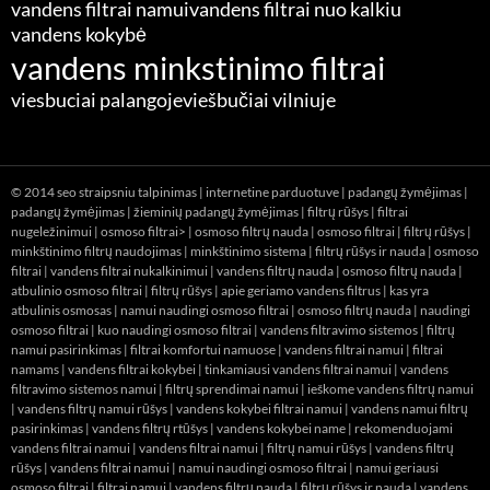
vandens filtrai namui
vandens filtrai nuo kalkiu
vandens kokybė
vandens minkstinimo filtrai
viesbuciai palangoje
viešbučiai vilniuje
© 2014
seo straipsniu talpinimas
|
internetine parduotuve
|
padangų žymėjimas
|
padangų žymėjimas
|
žieminių padangų žymėjimas
|
filtrų rūšys
|
filtrai
nugeležinimui
|
osmoso filtrai> |
osmoso filtrų nauda
|
osmoso filtrai
|
filtrų rūšys
|
minkštinimo filtrų naudojimas
|
minkštinimo sistema
|
filtrų rūšys ir nauda
|
osmoso
filtrai
|
vandens filtrai nukalkinimui
|
vandens filtrų nauda
|
osmoso filtrų nauda
|
atbulinio osmoso filtrai
|
filtrų rūšys
|
apie geriamo vandens filtrus
|
kas yra
atbulinis osmosas
|
namui naudingi osmoso filtrai
|
osmoso filtrų nauda
|
naudingi
osmoso filtrai
|
kuo naudingi osmoso filtrai
|
vandens filtravimo sistemos
|
filtrų
namui pasirinkimas
|
filtrai komfortui namuose
|
vandens filtrai namui
|
filtrai
namams
|
vandens filtrai kokybei
|
tinkamiausi vandens filtrai namui
|
vandens
filtravimo sistemos namui
|
filtrų sprendimai namui
|
ieškome vandens filtrų namui
|
vandens filtrų namui rūšys
|
vandens kokybei filtrai namui
|
vandens namui filtrų
pasirinkimas
|
vandens filtrų rtūšys
|
vandens kokybei name
|
rekomenduojami
vandens filtrai namui
|
vandens filtrai namui
|
filtrų namui rūšys
|
vandens filtrų
rūšys
|
vandens filtrai namui
|
namui naudingi osmoso filtrai
|
namui geriausi
osmoso filtrai
|
filtrai namui
|
vandens filtrų nauda
|
filtrų rūšys ir nauda
|
vandens