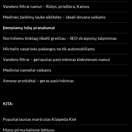
Vandens filtrai namui – Rūšys, priežiūra, Kainos
Medinės žaidimų lauke aikštelės – ideali dovana vaikams
Įtempiamų lubų pranašumai
Norintiems tinklapį iškelti greičiau – SEO straipsnių talpinimas
Michelin vasarinės padangos ne tik automobiliams
Vandens filtrai – geriausias pasirinkimas kiekvienam namui
Mediniai nameliai vaikams
Amway produktai – geras pasirinkimas
KITA:
Populiariausias maršrutas Klaipėda Kiel
Mano pirma kelionė lėktuvu