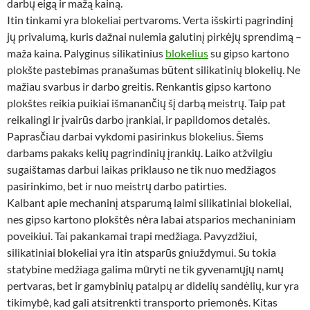
darbų eigą ir mažą kainą.
Itin tinkami yra blokeliai pertvaroms. Verta išskirti pagrindinį
jų privalumą, kuris dažnai nulemia galutinį pirkėjų sprendimą –
maža kaina. Palyginus silikatinius
blokelius
su gipso kartono
plokšte pastebimas pranašumas būtent silikatinių blokelių. Ne
mažiau svarbus ir darbo greitis. Renkantis gipso kartono
plokštes reikia puikiai išmanančių šį darbą meistrų. Taip pat
reikalingi ir įvairūs darbo įrankiai, ir papildomos detalės.
Paprasčiau darbai vykdomi pasirinkus blokelius. Šiems
darbams pakaks kelių pagrindinių įrankių. Laiko atžvilgiu
sugaištamas darbui laikas priklauso ne tik nuo medžiagos
pasirinkimo, bet ir nuo meistrų darbo patirties.
Kalbant apie mechaninį atsparumą laimi silikatiniai blokeliai,
nes gipso kartono plokštės nėra labai atsparios mechaniniam
poveikiui. Tai pakankamai trapi medžiaga. Pavyzdžiui,
silikatiniai blokeliai yra itin atsparūs gniuždymui. Su tokia
statybine medžiaga galima mūryti ne tik gyvenamųjų namų
pertvaras, bet ir gamybinių patalpų ar didelių sandėlių, kur yra
tikimybė, kad gali atsitrenkti transporto priemonės. Kitas