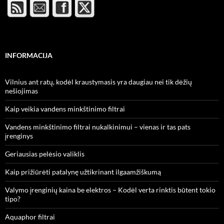
INFORMACIJA
Vilnius ant ratų, kodėl kraustymasis yra daugiau nei tik dėžių
nešiojimas
Kaip veikia vandens minkštinimo filtrai
Vandens minkštinimo filtrai nukalkinimui – vienas ir tas pats
įrenginys
Geriausias pelėsio valiklis
Kaip prižiūrėti patalynę užtikrinant ilgaamžiškumą
Valymo įrenginių kaina be elektros – Kodėl verta rinktis būtent tokio
tipo?
Aquaphor filtrai