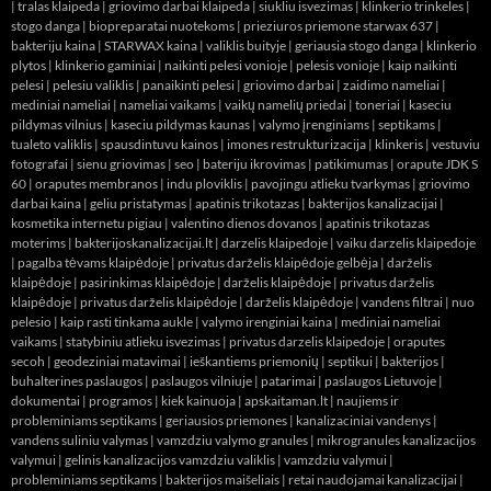
|
tralas klaipeda
|
griovimo darbai klaipeda
|
siukliu isvezimas
|
klinkerio trinkeles
|
stogo danga
|
biopreparatai nuotekoms
|
prieziuros priemone starwax 637
|
bakteriju kaina
|
STARWAX kaina
|
valiklis buityje
|
geriausia stogo danga
|
klinkerio
plytos
|
klinkerio gaminiai
|
naikinti pelesi vonioje
|
pelesis vonioje
|
kaip naikinti
pelesi
|
pelesiu valiklis
|
panaikinti pelesi
|
griovimo darbai
|
zaidimo nameliai
|
mediniai nameliai
|
nameliai vaikams
|
vaikų namelių priedai
|
toneriai
|
kaseciu
pildymas vilnius
|
kaseciu pildymas kaunas
|
valymo įrenginiams
|
septikams
|
tualeto valiklis
|
spausdintuvu kainos
|
imones restrukturizacija
|
klinkeris
|
vestuviu
fotografai
|
sienu griovimas
|
seo
|
bateriju ikrovimas
|
patikimumas
|
orapute JDK S
60
|
oraputes membranos
|
indu ploviklis
|
pavojingu atlieku tvarkymas
|
griovimo
darbai kaina
|
geliu pristatymas
|
apatinis trikotazas
|
bakterijos kanalizacijai
|
kosmetika internetu pigiau
|
valentino dienos dovanos
|
apatinis trikotazas
moterims
|
bakterijoskanalizacijai.lt
|
darzelis klaipedoje
|
vaiku darzelis klaipedoje
|
pagalba tėvams klaipėdoje
|
privatus darželis klaipėdoje gelbėja
|
darželis
klaipėdoje
|
pasirinkimas klaipėdoje
|
darželis klaipėdoje
|
privatus darželis
klaipėdoje
|
privatus darželis klaipėdoje
|
darželis klaipėdoje
|
vandens filtrai
|
nuo
pelesio
|
kaip rasti tinkama aukle
|
valymo irenginiai kaina
|
mediniai nameliai
vaikams
|
statybiniu atlieku isvezimas
|
privatus darzelis klaipedoje
|
oraputes
secoh
|
geodeziniai matavimai
|
ieškantiems priemonių
|
septikui
|
bakterijos
|
buhalterines paslaugos
|
paslaugos vilniuje
|
patarimai
|
paslaugos Lietuvoje
|
dokumentai
|
programos
|
kiek kainuoja
|
apskaitaman.lt
|
naujiems ir
probleminiams septikams
|
geriausios priemones
|
kanalizaciniai vandenys
|
vandens suliniu valymas
|
vamzdziu valymo granules
|
mikrogranules kanalizacijos
valymui
|
gelinis kanalizacijos vamzdziu valiklis
|
vamzdziu valymui
|
probleminiams septikams
|
bakterijos maišeliais
|
retai naudojamai kanalizacijai
|