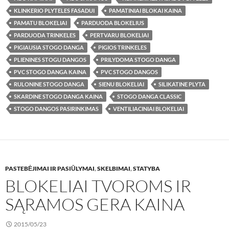
KLINKERIO PLYTELES FASADUI
PAMATINIAI BLOKAI KAINA
PAMATU BLOKELIAI
PARDUODA BLOKELIUS
PARDUODA TRINKELES
PERTVARU BLOKELIAI
PIGIAUSIA STOGO DANGA
PIGIOS TRINKELES
PLIENINES STOGU DANGOS
PRILYDOMA STOGO DANGA
PVC STOGO DANGA KAINA
PVC STOGO DANGOS
RULONINE STOGO DANGA
SIENU BLOKELIAI
SILIKATINE PLYTA
SKARDINE STOGO DANGA KAINA
STOGO DANGA CLASSIC
STOGO DANGOS PASIRINKIMAS
VENTILIACINIAI BLOKELIAI
PASTEBĖJIMAI IR PASIŪLYMAI
,
SKELBIMAI
,
STATYBA
BLOKELIAI TVOROMS IR
SĄRAMOS GERA KAINA
2015/05/23