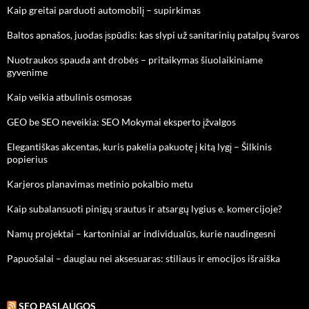
Kaip greitai parduoti automobilį – supirkimas
Baltos apnašos, juodas įspūdis: kas slypi už sanitarinių patalpų švaros
Nuotraukos spauda ant drobės – pritaikymas šiuolaikiniame
gyvenime
Kaip veikia atbulinis osmosas
GEO be SEO neveikia: SEO Mokymai eksperto įžvalgos
Elegantiškas akcentas, kuris pakelia pakuotę į kitą lygį – Šilkinis
popierius
Karjeros planavimas metinio pokalbio metu
Kaip subalansuoti pinigų srautus ir atsargų lygius e. komercijoje?
Namų projektai – kartoniniai ar individualūs, kurie naudingesni
Papuošalai – daugiau nei aksesuaras: stiliaus ir emocijos išraiška
SEO PASLAUGOS