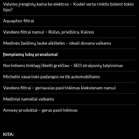
Valymo įrenginių kaina be elektros – Kodėl verta rinktis būtent tokio
tipo?
Aquaphor filtrai
Vandens filtrai namui – Rūšys, priežiūra, Kainos
Medinės žaidimų lauke aikštelės – ideali dovana vaikams
Įtempiamų lubų pranašumai
Norintiems tinklapį iškelti greičiau – SEO straipsnių talpinimas
Michelin vasarinės padangos ne tik automobiliams
Vandens filtrai – geriausias pasirinkimas kiekvienam namui
Mediniai nameliai vaikams
Amway produktai – geras pasirinkimas
KITA: