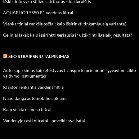
Išskirtinio vyrų stiliaus atributas – kaklaraištis
AQUAPHOR S550 P1 vandens filtrai
Vienkartiniai rankšluosčiai: kaip išsirinkti tinkamiausią variantą?
Geliniai lakai: kaip išsirinkti geriausią ir užtikrinti ilgalaikį rezultatą?
SEO STRAIPSNIU TALPINIMAS
Auto supirkimas kaip efektyvus transporto priemonės gyvavimo ciklo
valdymo instrumentas
Klaidos renkantis vandens filtrą
Nano danga automobilio stiklams
Kaip veikia osmoso filtrai
Vandenyje rasti nitratai - poveikis sveikatai