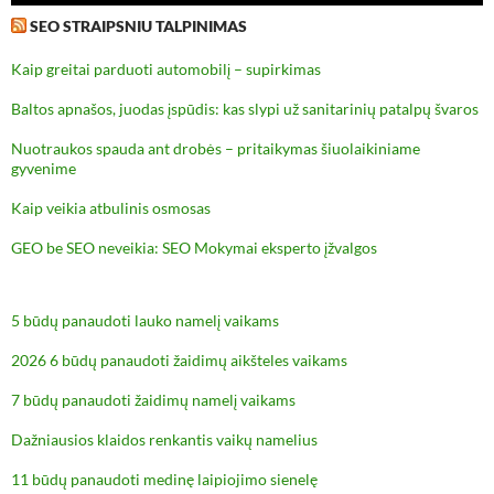
SEO STRAIPSNIU TALPINIMAS
Kaip greitai parduoti automobilį – supirkimas
Baltos apnašos, juodas įspūdis: kas slypi už sanitarinių patalpų švaros
Nuotraukos spauda ant drobės – pritaikymas šiuolaikiniame
gyvenime
Kaip veikia atbulinis osmosas
GEO be SEO neveikia: SEO Mokymai eksperto įžvalgos
5 būdų panaudoti lauko namelį vaikams
2026 6 būdų panaudoti žaidimų aikšteles vaikams
7 būdų panaudoti žaidimų namelį vaikams
Dažniausios klaidos renkantis vaikų namelius
11 būdų panaudoti medinę laipiojimo sienelę