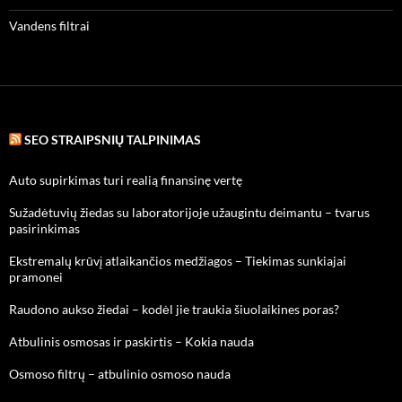
Vandens filtrai
SEO STRAIPSNIŲ TALPINIMAS
Auto supirkimas turi realią finansinę vertę
Sužadėtuvių žiedas su laboratorijoje užaugintu deimantu – tvarus
pasirinkimas
Ekstremalų krūvį atlaikančios medžiagos – Tiekimas sunkiajai
pramonei
Raudono aukso žiedai – kodėl jie traukia šiuolaikines poras?
Atbulinis osmosas ir paskirtis – Kokia nauda
Osmoso filtrų – atbulinio osmoso nauda