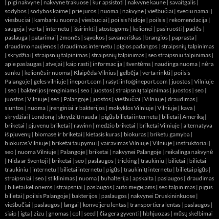
|
pigi nakvyne
|
nakvyne trakuose
|
kur apsistoti
|
nakvyne kaune
|
savaitgalis
|
sodybos
|
sodybos kaime
|
prie juros
|
nuoma
|
nakvyne
|
viešbučiai
|
sveciu namai
|
viesbuciai
|
kambariu nuoma
|
viesbuciai
|
poilsis Nidoje
|
poilsis
|
rekomendacija
|
saugoja
|
verta
|
internetu
|
išsirinkti
|
atostogoms
|
kelionei
|
pasiruošti
|
padės
|
paslauga
|
patarimai
|
žmonės
|
sąvokos
|
savanoriškas
|
brangios
|
paprasta
|
draudimo naujienos
|
draudimas internetu
|
pigios padangos
|
straipsnių talpinimas
|
skrydžiai
|
straipsnių talpinimas
|
straipsnių talpinimas
|
seo straipsniu talpinimas
|
apie paslaugas
|
atvejai
|
kaip rasti
|
informacija
|
šventėms
|
naudinga nuoma
|
nėra
sunku
|
kelionės ir nuoma
|
Klaipėda-Vilnius
|
gelbėja
|
verta rinkti
|
poilsis
Palangoje
|
geles vilniuje
|
ineport.com
| rašyti info@ineport.com |
juostos
|
Vilniuje
|
seo
|
bakterijos įrenginiams
|
seo
|
juostos
|
straipsnių talpinimas
|
juostos
|
seo
|
juostos
|
Vilniuje
|
seo
|
Palangoje
|
juostos
|
viešbučiai
|
Vilniuje
|
draudimas
|
siuntos
|
nuoma
|
įrenginiai ir bakterijos
|
mokyklos Vilniuje
|
Vilniuje
|
kava
|
skrydžiai į Londoną
|
skrydžių nauda
|
pigūs bilietai internetu
|
bilietai į Ameriką
|
briketai
|
pjuvenu briketai
|
rawinn
|
medžio briketai
|
briketai Vilniuje
|
alternatyva
iš pjuvenų
|
biomasė ir briketai
|
kietasis kuras
|
biokuras
|
briketu gamyba
|
biokuras Vilniuje
|
briketai taupymui
|
vairavimas Vilniuje
|
Vilniuje
|
instruktoriai
|
seo
|
nuoma Vilniuje
|
Palangoje
|
briketai
|
nakvynei Palangoje
|
reikalinga nakvynė
|
Nida ar Šventoji
|
briketai
|
seo
|
paslaugos
|
tricking
|
traukiniu
|
bilietai
|
bilietai
traukiniu
|
internetu
|
bilietai internetu
|
pigūs
|
traukinių internetu
|
bilietai pigūs
|
straipsniai
|
seo
|
stiklinimas
|
nuoma
|
buhalterija
|
apskaita
|
paslaugos
|
draudimas
|
bilietai kelionėms
|
straipsniai
|
paslaugos
|
auto mėgėjams
|
seo talpinimas
|
pigūs
bilietai
|
poilsis Palangoje
|
bakterijos
|
paslaugos
|
nakvynei Druskininkuose
|
viešbučiai
|
paslaugos
|
langai
|
konveijeru lentas
|
transportiera lentas
|
paslaugos
|
siaip
|
igta
|
zizu
|
gnomas
|
cpl
|
seed
|
čia gera gyventi
|
hbhjuozas
|
mūsų skelbimai