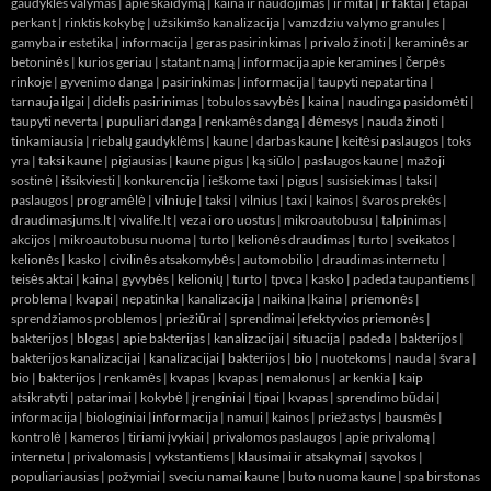
gaudykles valymas
|
apie skaidymą
|
kaina ir naudojimas
|
ir mitai
|
ir faktai
|
etapai
perkant
|
rinktis kokybę
|
užsikimšo kanalizacija
|
vamzdziu valymo granules
|
gamyba ir estetika
|
informacija
|
geras pasirinkimas
|
privalo žinoti
|
keraminės ar
betoninės
|
kurios geriau
|
statant namą
|
informacija apie keramines
|
čerpės
rinkoje
|
gyvenimo danga
|
pasirinkimas
|
informacija
|
taupyti nepatartina
|
tarnauja ilgai
|
didelis pasirinimas
|
tobulos savybės
|
kaina
|
naudinga pasidomėti
|
taupyti neverta
|
pupuliari danga
|
renkamės dangą
|
dėmesys
|
nauda žinoti
|
tinkamiausia
|
riebalų gaudyklėms
|
kaune
|
darbas kaune
|
keitėsi paslaugos
|
toks
yra
|
taksi kaune
|
pigiausias
|
kaune pigus
|
ką siūlo
|
paslaugos kaune
|
mažoji
sostinė
|
išsikviesti
|
konkurencija
|
ieškome taxi
|
pigus
|
susisiekimas
|
taksi
|
paslaugos
|
programėlė
|
vilniuje
|
taksi
|
vilnius
|
taxi
|
kainos
|
švaros prekės
|
draudimasjums.lt
|
vivalife.lt
|
veza i oro uostus
|
mikroautobusu
|
talpinimas
|
akcijos
|
mikroautobusu nuoma
|
turto
|
kelionės draudimas
|
turto
|
sveikatos
|
kelionės
|
kasko
|
civilinės atsakomybės
|
automobilio
|
draudimas internetu
|
teisės aktai
|
kaina
|
gyvybės
|
kelionių
|
turto
|
tpvca
|
kasko
|
padeda taupantiems
|
problema
|
kvapai
|
nepatinka
|
kanalizacija
|
naikina
|
kaina
|
priemonės
|
sprendžiamos problemos
|
priežiūrai
|
sprendimai
|
efektyvios priemonės
|
bakterijos
|
blogas
|
apie bakterijas
|
kanalizacijai
|
situacija
|
padeda
|
bakterijos
|
bakterijos kanalizacijai
|
kanalizacijai
|
bakterijos
|
bio
|
nuotekoms
|
nauda
|
švara
|
bio
|
bakterijos
|
renkamės
|
kvapas
|
kvapas
|
nemalonus
|
ar kenkia
|
kaip
atsikratyti
|
patarimai
|
kokybė
|
įrenginiai
|
tipai
|
kvapas
|
sprendimo būdai
|
informacija
|
biologiniai
|
informacija
|
namui
|
kainos
|
priežastys
|
bausmės
|
kontrolė
|
kameros
|
tiriami įvykiai
|
privalomos paslaugos
|
apie privalomą
|
internetu
|
privalomasis
|
vykstantiems
|
klausimai ir atsakymai
|
sąvokos
|
populiariausias
|
požymiai
|
sveciu namai kaune
|
buto nuoma kaune
|
spa birstonas