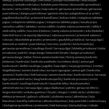
tiekėją
|
populiari paslauga
|
mikriukais
|
patogus susisiekimas
|
skaičiuojate
atstumą
|
renkatės mikriukus
|
kokybės pasirinkimas
|
ekonomiški sprendimai
|
kuriame
|
verta rinktis
|
įtakoja
|
kaip sukurti
|
geriausias sprendimas
|
geriausias
pasirinkimas
|
dangos pasirinkimas
|
gaminio istorija
|
palyginkime už ar prieš
|
pagalbininkas buičiai
|
priemonė kamščiams
|
kokias rinktis
|
indaploviu tabletes
pigiau
|
indaploviu tabletes pigiau
|
indaploviu tabletes pigiau
|
kanalizacijos
vamzdziu valiklis
|
tabletes
|
vonios valiklis
|
tualeto valymo priemonės
|
stiklų ir
veidrodžių valiklis
|
tvoroms iš betono
|
namų valymo priemonės
|
arko blokeliai
|
išskirtinė tvora
|
straipsnių talpinimas
|
valymas priemone
|
priemonė valymui
|
rulonais
|
išbandykite granules
|
priemonės
|
gaudyklių priežiūrai
|
tarnauja ilgai
|
betoninė ar medinė
|
pasirinkimas
|
tvoroms
|
paskirtis
|
tvirta investicija
|
geriausias sprendimas
|
naudinga žinoti
|
tarnauja ilgai
|
blokelių privalumai
|
kokie
privalumai
|
patirtis
|
stogo danga
|
betoninės čerpės
|
dangos privalumai
|
geriausia danga
|
faktai
|
fizinio asmens bankrotas
|
fizinių asmenų bankroto
įstatymas
|
bankrotas
|
bankroto pasekmės
|
turintiems skolų
|
asmuo gali
bankrutuoti
|
skelbti naudinga
|
pagalba
|
kaip elgtis
|
naujas gyvenimas
|
3 metai
|
išsigelbėjimas
|
asmens bankrotas
|
europos sąjungoje
|
asmuo gali
|
bankrotas
asmeniui
|
bankrotas
|
kiek kainuoja
|
asmens bankrotas
|
bankroto kaina
|
tarnauja
ilgai
|
pasinaudoti verta
|
daug bankrutuojančių
|
bankroto procesas
|
norint
bankrutuoti
|
naudinga bankrutuoti
|
taupykite laiką
|
skaudi pamoka
|
administratorius
|
tarnauja ilgai
|
pigus išlaikymas
|
patirtis
|
geriau nei šiferis
|
lengva išsirinkti
|
unikalus gaminys
|
čerpės
|
dangos
|
rinktis verta
|
užsikimšo
|
efektyvi priemonė
|
galima ir užkimšti
|
užsikimšo vonia
|
atkimšimas
|
kyla
klausimas
|
kamščių naikinimas
|
aktualus klausimas
|
kaip pasirinkti
|
naikina kvapą
|
biologiniai sprendimas
|
priemonės
|
kiek kainuoja
|
žiemą dažniau
|
riebalu