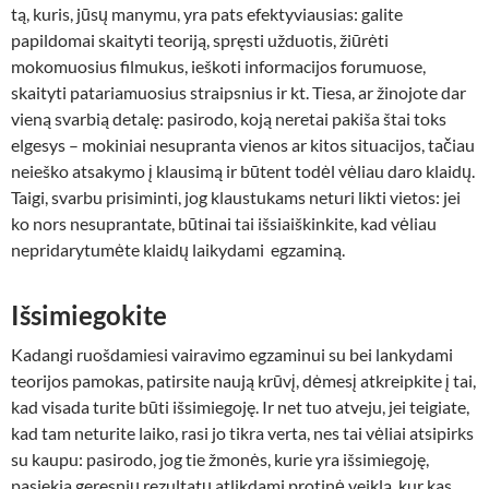
tą, kuris, jūsų manymu, yra pats efektyviausias: galite
papildomai skaityti teoriją, spręsti užduotis, žiūrėti
mokomuosius filmukus, ieškoti informacijos forumuose,
skaityti patariamuosius straipsnius ir kt. Tiesa, ar žinojote dar
vieną svarbią detalę: pasirodo, koją neretai pakiša štai toks
elgesys – mokiniai nesupranta vienos ar kitos situacijos, tačiau
neieško atsakymo į klausimą ir būtent todėl vėliau daro klaidų.
Taigi, svarbu prisiminti, jog klaustukams neturi likti vietos: jei
ko nors nesuprantate, būtinai tai išsiaiškinkite, kad vėliau
nepridarytumėte klaidų laikydami egzaminą.
Išsimiegokite
Kadangi ruošdamiesi vairavimo egzaminui su bei lankydami
teorijos pamokas, patirsite naują krūvį, dėmesį atkreipkite į tai,
kad visada turite būti išsimiegoję. Ir net tuo atveju, jei teigiate,
kad tam neturite laiko, rasi jo tikra verta, nes tai vėliai atsipirks
su kaupu: pasirodo, jog tie žmonės, kurie yra išsimiegoję,
pasiekia geresnių rezultatų atlikdami protinė veiklą, kur kas