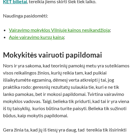
KET bilietai
, tereikia jiems skirti šiek tiek laiko.
Naudinga pasidomėti:
Vairavimo mokyklos Vilniuje kainos nesikandžioja
;
Apie vairavimo kursų kainą
;
Mokykitės vairuoti papildomai
Nors ir yra sakoma, kad teorinių pamokų metu yra suteikiamos
visos reikalingos žinios, kurių reikia tam, kad puikiai
išlaikytumėte egzaminą, dėmesį verta atkreipti į tai, jog
praktika rodo: geresnių rezultatų sulaukia tie, kuri e ne tik
lanko pamokas, bet ir mokosi papildomai. Tvirtina vairavimo
mokyklos vadovas. Taigi, belieka tik pridurti, kad tai ir yra viena
iš tų taisyklių, kurios būtina turite paisyti. Belieka tik sužinoti
būdus, kaip mokytis papildomai.
Gera žinia ta, kad jų iš tiesų yra daug, tad tereikia tik išsirinkti