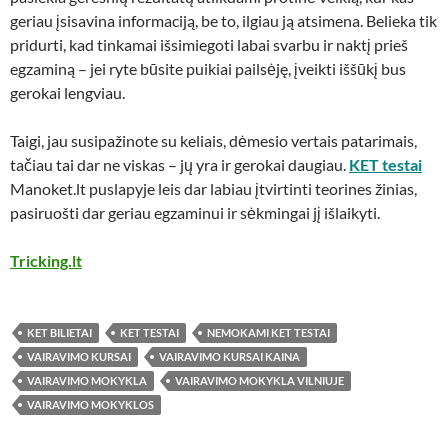
geriau įsisavina informaciją, be to, ilgiau ją atsimena. Belieka tik
pridurti, kad tinkamai išsimiegoti labai svarbu ir naktį prieš
egzaminą – jei ryte būsite puikiai pailsėję, įveikti iššūkį bus
gerokai lengviau.
Taigi, jau susipažinote su keliais, dėmesio vertais patarimais,
tačiau tai dar ne viskas – jų yra ir gerokai daugiau.
KET testai
Manoket.lt puslapyje leis dar labiau įtvirtinti teorines žinias,
pasiruošti dar geriau egzaminui ir sėkmingai jį išlaikyti.
Tricking.lt
KET BILIETAI
KET TESTAI
NEMOKAMI KET TESTAI
VAIRAVIMO KURSAI
VAIRAVIMO KURSAI KAINA
VAIRAVIMO MOKYKLA
VAIRAVIMO MOKYKLA VILNIUJE
VAIRAVIMO MOKYKLOS