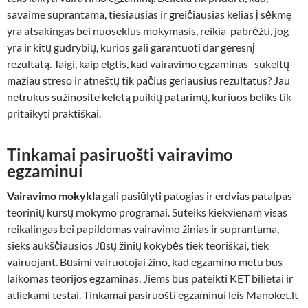
savaime suprantama, tiesiausias ir greičiausias kelias į sėkmę
yra atsakingas bei nuoseklus mokymasis, reikia pabrėžti, jog
yra ir kitų gudrybių, kurios gali garantuoti dar geresnį
rezultatą. Taigi, kaip elgtis, kad vairavimo egzaminas sukeltų
mažiau streso ir atneštų tik pačius geriausius rezultatus? Jau
netrukus sužinosite keletą puikių patarimų, kuriuos beliks tik
pritaikyti praktiškai.
Tinkamai pasiruošti vairavimo
egzaminui
Vairavimo mokykla
gali pasiūlyti patogias ir erdvias patalpas
teorinių kursų mokymo programai. Suteiks kiekvienam visas
reikalingas bei papildomas vairavimo žinias ir suprantama,
sieks aukščiausios Jūsų žinių kokybės tiek teoriškai, tiek
vairuojant. Būsimi vairuotojai žino, kad egzamino metu bus
laikomas teorijos egzaminas. Jiems bus pateikti KET bilietai ir
atliekami testai. Tinkamai pasiruošti egzaminui leis Manoket.lt