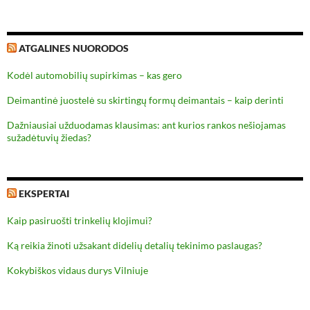
ATGALINES NUORODOS
Kodėl automobilių supirkimas – kas gero
Deimantinė juostelė su skirtingų formų deimantais – kaip derinti
Dažniausiai užduodamas klausimas: ant kurios rankos nešiojamas
sužadėtuvių žiedas?
EKSPERTAI
Kaip pasiruošti trinkelių klojimui?
Ką reikia žinoti užsakant didelių detalių tekinimo paslaugas?
Kokybiškos vidaus durys Vilniuje