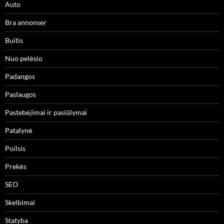
Auto
Bra annonser
Buitis
Nuo pelėsio
Padangos
Paslaugos
Pastebėjimai ir pasiūlymai
Patalynė
Poilsis
Prekės
SEO
Skelbimai
Statyba