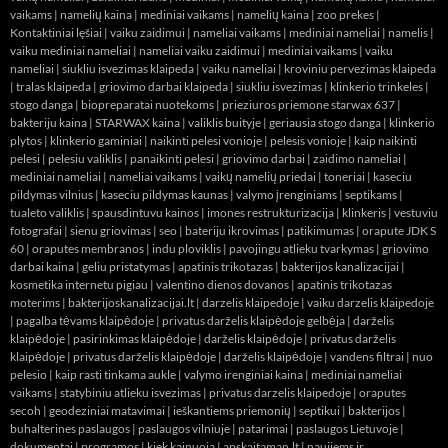
vaikams
|
namelių kaina
|
mediniai vaikams
|
namelių kaina
|
zoo prekes
|
Kontaktiniai lęšiai
|
vaiku zaidimui
|
nameliai vaikams
|
mediniai nameliai
|
namelis
|
vaiku mediniai nameliai
|
nameliai vaiku zaidimui
|
mediniai vaikams
|
vaiku
nameliai
|
siukliu isvezimas klaipeda
|
vaiku nameliai
|
kroviniu pervezimas klaipeda
|
tralas klaipeda
|
griovimo darbai klaipeda
|
siukliu isvezimas
|
klinkerio trinkeles
|
stogo danga
|
biopreparatai nuotekoms
|
prieziuros priemone starwax 637
|
bakteriju kaina
|
STARWAX kaina
|
valiklis buityje
|
geriausia stogo danga
|
klinkerio
plytos
|
klinkerio gaminiai
|
naikinti pelesi vonioje
|
pelesis vonioje
|
kaip naikinti
pelesi
|
pelesiu valiklis
|
panaikinti pelesi
|
griovimo darbai
|
zaidimo nameliai
|
mediniai nameliai
|
nameliai vaikams
|
vaikų namelių priedai
|
toneriai
|
kaseciu
pildymas vilnius
|
kaseciu pildymas kaunas
|
valymo įrenginiams
|
septikams
|
tualeto valiklis
|
spausdintuvu kainos
|
imones restrukturizacija
|
klinkeris
|
vestuviu
fotografai
|
sienu griovimas
|
seo
|
bateriju ikrovimas
|
patikimumas
|
orapute JDK S
60
|
oraputes membranos
|
indu ploviklis
|
pavojingu atlieku tvarkymas
|
griovimo
darbai kaina
|
geliu pristatymas
|
apatinis trikotazas
|
bakterijos kanalizacijai
|
kosmetika internetu pigiau
|
valentino dienos dovanos
|
apatinis trikotazas
moterims
|
bakterijoskanalizacijai.lt
|
darzelis klaipedoje
|
vaiku darzelis klaipedoje
|
pagalba tėvams klaipėdoje
|
privatus darželis klaipėdoje gelbėja
|
darželis
klaipėdoje
|
pasirinkimas klaipėdoje
|
darželis klaipėdoje
|
privatus darželis
klaipėdoje
|
privatus darželis klaipėdoje
|
darželis klaipėdoje
|
vandens filtrai
|
nuo
pelesio
|
kaip rasti tinkama aukle
|
valymo irenginiai kaina
|
mediniai nameliai
vaikams
|
statybiniu atlieku isvezimas
|
privatus darzelis klaipedoje
|
oraputes
secoh
|
geodeziniai matavimai
|
ieškantiems priemonių
|
septikui
|
bakterijos
|
buhalterines paslaugos
|
paslaugos vilniuje
|
patarimai
|
paslaugos Lietuvoje
|
dokumentai
|
programos
|
kiek kainuoja
|
apskaitaman.lt
|
naujiems ir