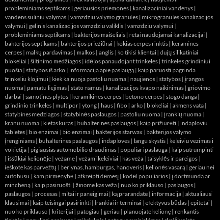
probleminiams septikams
|
geriausios priemones
|
kanalizaciniai vandenys
|
vandens suliniu valymas
|
vamzdziu valymo granules
|
mikrogranules kanalizacijos
valymui
|
gelinis kanalizacijos vamzdziu valiklis
|
vamzdziu valymui
|
probleminiams septikams
|
bakterijos maišeliais
|
retai naudojamai kanalizacijai
|
bakterijos septikams
|
bakterijos priežiūrai
|
kokias cerpes rinktis
|
keramines
cerpes
|
malkų pardavimas
|
malkos
|
anglis
|
ko tikisi klientai
|
dujų silikatiniai
blokeliai
|
šiltinimo medžiagos
|
idėjos panaudojant trinkeles
|
trinkelės grindiniui
puošia
|
statybos iš arko
|
informacija apie paslaugą
|
kaip paruosti pagrinda
trinkeliu klojimui
|
kiek kainuoja pastoliu nuoma
|
naujienos
|
statybos
|
įrangos
nuoma
|
pamatu liejimas
|
stato namus
|
kanalizacijos kvapo naikinimas
|
griovimo
darbai
|
samotines plytos
|
keramikines cerpes
|
betono cerpes
|
stogo danga
|
grindinio trinkeles
|
multipor
|
ytong
|
haus
|
fibo
|
arko
|
blokeliai
|
akmens vata
|
statybines medziagos
|
statybinės paslaugos
|
pastoliu nuoma
|
įrankių nuoma
|
kranu nuoma
|
kietas kuras
|
buhalterines paslaugos
|
kaip prižiūrėti
|
indaploviu
tabletes
|
bio enzimai
|
bio enzimai
|
bakterijos starwax
|
bakterijos valymo
įrenginiams
|
buhalterines paslaugos
|
indaploves
|
langu skystis
|
keleiviu vezimas i
vokietija
|
pigiausias automobilio draudimas
|
populiari paslauga
|
kaip sutrumpinti
|
iššūkiai kelionėje
|
vežame
|
vežami keleiviai
|
kas veža
|
taisyklės ir pareigos
|
ieškote kas parvežtų
|
berlynas, hamburgas, hanoveris
|
kelionės vasarą
|
geriau nei
autobusu
|
kam pirmenybė
|
atkreipti dėmesį
|
kodėl populiarios
|
į dortmundą ar
mincheną
|
kaip pasiruošti
|
žinome kas veža
|
nuo ko priklauso
|
paslaugos
|
paslaugos
|
procesas
|
mitai ir paneigimai
|
ką prarandate
|
informacija
|
aktualiausi
klausimai
|
kaip teisingai pasirinkti
|
įrankiai ir terminai
|
efektyvus būdas
|
epitetai
|
nuo ko priklauso
|
kriterijai
|
patogiau
|
geriau
|
planuojate kelionę
|
renkantis