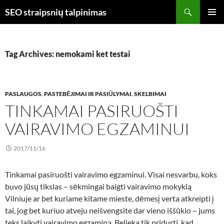
Skip
Search
SEO straipsnių talpinimas
to
PRIMAR
content
MENU
Tag Archives: nemokami ket testai
PASLAUGOS
,
PASTEBĖJIMAI IR PASIŪLYMAI
,
SKELBIMAI
TINKAMAI PASIRUOŠTI
VAIRAVIMO EGZAMINUI
2017/11/16
Tinkamai pasiruošti vairavimo egzaminui. Visai nesvarbu, koks
buvo jūsų tikslas – sėkmingai baigti vairavimo mokyklą
Vilniuje ar bet kuriame kitame mieste, dėmesį verta atkreipti į
tai, jog bet kuriuo atveju neišvengsite dar vieno iššūkio – jums
teks laikyti vairavimo egzaminą. Belieka tik pridurti, kad,