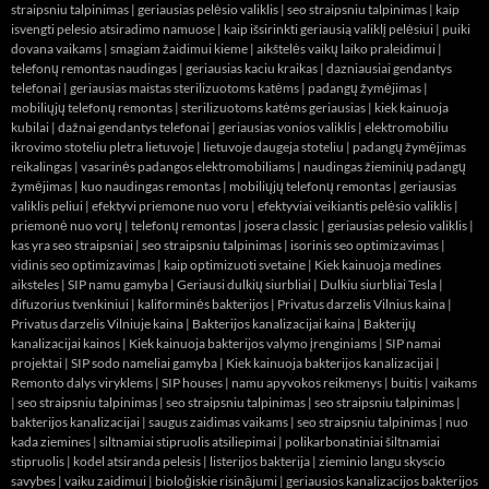
straipsniu talpinimas
|
geriausias pelėsio valiklis
|
seo straipsniu talpinimas
|
kaip
isvengti pelesio atsiradimo namuose
|
kaip išsirinkti geriausią valiklį pelėsiui
|
puiki
dovana vaikams
|
smagiam žaidimui kieme
|
aikštelės vaikų laiko praleidimui
|
telefonų remontas naudingas
|
geriausias kaciu kraikas
|
dazniausiai gendantys
telefonai
|
geriausias maistas sterilizuotoms katėms
|
padangų žymėjimas
|
mobiliųjų telefonų remontas
|
sterilizuotoms katėms geriausias
|
kiek kainuoja
kubilai
|
dažnai gendantys telefonai
|
geriausias vonios valiklis
|
elektromobiliu
ikrovimo stoteliu pletra lietuvoje
|
lietuvoje daugeja stoteliu
|
padangų žymėjimas
reikalingas
|
vasarinės padangos elektromobiliams
|
naudingas žieminių padangų
žymėjimas
|
kuo naudingas remontas
|
mobiliųjų telefonų remontas
|
geriausias
valiklis peliui
|
efektyvi priemone nuo voru
|
efektyviai veikiantis pelėsio valiklis
|
priemonė nuo vorų
|
telefonų remontas
|
josera classic
|
geriausias pelesio valiklis
|
kas yra seo straipsniai
|
seo straipsniu talpinimas
|
isorinis seo optimizavimas
|
vidinis seo optimizavimas
|
kaip optimizuoti svetaine
|
Kiek kainuoja medines
aiksteles
|
SIP namu gamyba
|
Geriausi dulkių siurbliai
|
Dulkiu siurbliai Tesla
|
difuzorius tvenkiniui
|
kaliforminės bakterijos
|
Privatus darzelis Vilnius kaina
|
Privatus darzelis Vilniuje kaina
|
Bakterijos kanalizacijai kaina
|
Bakterijų
kanalizacijai kainos
|
Kiek kainuoja bakterijos valymo įrenginiams
|
SIP namai
projektai
|
SIP sodo nameliai gamyba
|
Kiek kainuoja bakterijos kanalizacijai
|
Remonto dalys viryklems
|
SIP houses
|
namu apyvokos reikmenys
|
buitis
|
vaikams
|
seo straipsniu talpinimas
|
seo straipsniu talpinimas
|
seo straipsniu talpinimas
|
bakterijos kanalizacijai
|
saugus zaidimas vaikams
|
seo straipsniu talpinimas
|
nuo
kada ziemines
|
siltnamiai stipruolis atsiliepimai
|
polikarbonatiniai šiltnamiai
stipruolis
|
kodel atsiranda pelesis
|
listerijos bakterija
|
zieminio langu skyscio
savybes
|
vaiku zaidimui
|
bioloģiskie risinājumi
|
geriausios kanalizacijos bakterijos