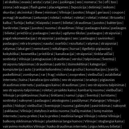
|
aš skelbiu
|
evaxis
|
ansta
|
cytai
|
jnn
|
juokingas
|
seo
|
nomera
|
5o
|
ofl
|
too
|
zzona
|
edraugas
|
flash game
|
place4games
|
3xpozicija
|
dešinieji
|
ieskom
|
skurdas
|
akcininkai
|
illww
|
minivan
|
Vilniuje
|
juostos
|
blogai
|
geriausi
|
coupon
|
pcmag
|
draudimas
|
Lietuvoje
|
roletai
|
roletai
|
roletai
|
roletai
|
roletai
|
Briuselis
|
kalba
|
Turkija
|
keltai
|
Klaipeda
|
insert
|
bilietai
|
draudimas
|
juostos
|
bakterijos
|
bankrotas
|
langai
|
juostos
|
nuoma
|
draudimas
|
blog
|
paslaugos kaina
|
paslaugos
|
bilietai
|
priežiūra
|
paslaugos
|
verslui
|
ugdymo tikslas
|
paslaugos
|
straipsniai
|
pagal rekomendacijas
|
straipsniai
|
paslaugos
|
seo
|
paslaugos
|
savininkui
|
paslaugos
|
nėra trumpos
|
nauda
|
svarbūs
|
rezultatui
|
rašymas
|
straipsniai
|
rašymas
|
labai geri
|
nemokami
|
reikalingos
|
kursai
|
išgelbėjo pigiausias
|
kokybiškai
|
kosmetika
|
priežiūrai
|
kanalizacijai
|
straipsniai
|
tinklaraščiai
|
sostinėje
|
Vilniuje
|
patogiausias
|
draudimas
|
verslui
|
talpinimas
|
Šventoji
|
straipsniu talpinimas
|
draudimas
|
patirtis
|
išsimokėtinai
|
kategorija
|
kompiuterija
|
auto
|
įrankiai kelionėms
|
viskas grožiui
|
konsultacijos
|
įvairūs
paskelbimai
|
zombynas
|
rar
|
frag
|
visitors
|
zooprekes
|
viešbučiai
|
aviabilietai
internetu
|
kaina
|
kanalizacijos valiklis
|
seo straipsniai
|
isradejo
|
pigiausias
draudimas internetu
|
paslaugos kaina
|
draudimas
|
jnn
|
seo straipsniu talpinimas
|
seo straipsniu talpinimas
|
roletai
|
projekto kaina
|
kambarių nuoma
|
viešbučiai
|
Vilniuje
|
projektavimas
|
kaina
|
tinklams
|
namui
|
pigu
|
Šventoji
|
turistams
|
sostinėje
|
nakvynei
|
paslaugos
|
atostogoms
|
pasiūlymai
|
Palangoje
|
Vilniuje
|
poilsis
|
Nidoje
|
viešbučiai
|
Šventojoje
|
nuoma
|
galimybė
|
pasirinkimas
|
nakvynė
|
paklausa
|
Vilniuje
|
statybos irankiu nuoma
|
kačių maistas
|
šunų maistas
internetu
|
sunu prekes
|
kaciu prekes
|
mediniai langai Vilniuje
|
roletai Vilniuje
|
balkonų stiklinimas Vilniuje
|
plastikiniai langai kainos
|
Vilniuje
|
stoglangiai kaina
|
vairavimo mokyklos Vilniuje
|
kasko draudimas internetu
|
pigus lektuvu bilietai
|