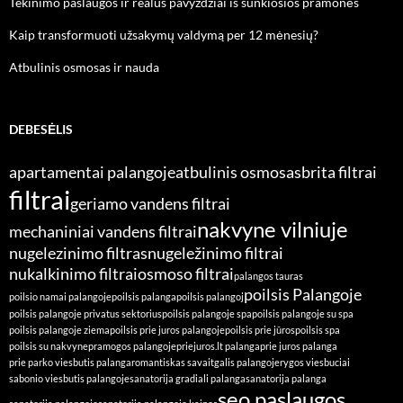
Tekinimo paslaugos ir realūs pavyzdžiai iš sunkiosios pramonės
Kaip transformuoti užsakymų valdymą per 12 mėnesių?
Atbulinis osmosas ir nauda
DEBESĖLIS
apartamentai palangoje
atbulinis osmosas
brita filtrai
filtrai
geriamo vandens filtrai
nakvyne vilniuje
mechaniniai vandens filtrai
nugelezinimo filtras
nugeležinimo filtrai
nukalkinimo filtrai
osmoso filtrai
palangos tauras
poilsis Palangoje
poilsio namai palangoje
poilsis palanga
poilsis palangoj
poilsis palangoje privatus sektorius
poilsis palangoje spa
poilsis palangoje su spa
poilsis palangoje ziema
poilsis prie juros palangoje
poilsis prie jūros
poilsis spa
poilsis su nakvyne
pramogos palangoje
priejuros.lt palanga
prie juros palanga
prie parko viesbutis palanga
romantiskas savaitgalis palangoje
rygos viesbuciai
sabonio viesbutis palangoje
sanatorija gradiali palanga
sanatorija palanga
seo paslaugos