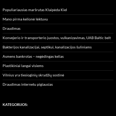
Populiariausias maršrutas Klaipėda Kiel
Mano pirma kelionė lėktuvu
Draudimas
Konvejerio ir transporterio juostos, vulkanizavimas, UAB Baltic belt
Bakterijos kanalizacijai, septikui, kanalizacijos šuliniams
Asmens bankrotas – negėdingas kelias
Plastikiniai langai visiems
Vilnius yra tiesioginių skrydžių sostinė
Draudimas internetu pigiausias
KATEGORIJOS: