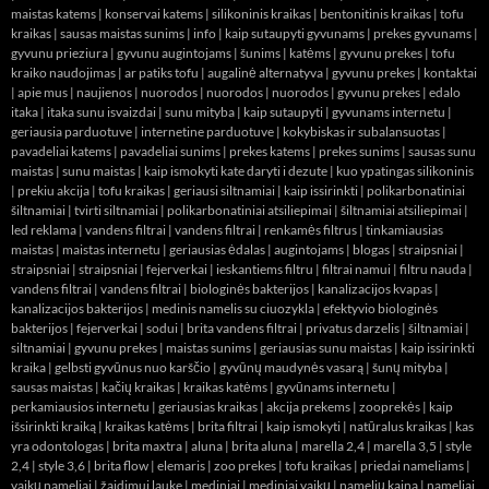
maistas katems
|
konservai katems
|
silikoninis kraikas
|
bentonitinis kraikas
|
tofu
kraikas
|
sausas maistas sunims
|
info
|
kaip sutaupyti gyvunams
|
prekes gyvunams
|
gyvunu prieziura
|
gyvunu augintojams
|
šunims
|
katėms
|
gyvunu prekes
|
tofu
kraiko naudojimas
|
ar patiks tofu
|
augalinė alternatyva
|
gyvunu prekes
|
kontaktai
|
apie mus
|
naujienos
|
nuorodos
|
nuorodos
|
nuorodos
|
gyvunu prekes
|
edalo
itaka
|
itaka sunu isvaizdai
|
sunu mityba
|
kaip sutaupyti
|
gyvunams internetu
|
geriausia parduotuve
|
internetine parduotuve
|
kokybiskas ir subalansuotas
|
pavadeliai katems
|
pavadeliai sunims
|
prekes katems
|
prekes sunims
|
sausas sunu
maistas
|
sunu maistas
|
kaip ismokyti kate daryti i dezute
|
kuo ypatingas silikoninis
|
prekiu akcija
|
tofu kraikas
|
geriausi siltnamiai
|
kaip issirinkti
|
polikarbonatiniai
šiltnamiai
|
tvirti siltnamiai
|
polikarbonatiniai atsiliepimai
|
šiltnamiai atsiliepimai
|
led reklama
|
vandens filtrai
|
vandens filtrai
|
renkamės filtrus
|
tinkamiausias
maistas
|
maistas internetu
|
geriausias ėdalas
|
augintojams
|
blogas
|
straipsniai
|
straipsniai
|
straipsniai
|
fejerverkai
|
ieskantiems filtru
|
filtrai namui
|
filtru nauda
|
vandens filtrai
|
vandens filtrai
|
biologinės bakterijos
|
kanalizacijos kvapas
|
kanalizacijos bakterijos
|
medinis namelis su ciuozykla
|
efektyvio biologinės
bakterijos
|
fejerverkai
|
sodui
|
brita vandens filtrai
|
privatus darzelis
|
šiltnamiai
|
siltnamiai
|
gyvunu prekes
|
maistas sunims
|
geriausias sunu maistas
|
kaip issirinkti
kraika
|
gelbsti gyvūnus nuo karščio
|
gyvūnų maudynės vasarą
|
šunų mityba
|
sausas maistas
|
kačių kraikas
|
kraikas katėms
|
gyvūnams internetu
|
perkamiausios internetu
|
geriausias kraikas
|
akcija prekems
|
zooprekės
|
kaip
išsirinkti kraiką
|
kraikas katėms
|
brita filtrai
|
kaip ismokyti
|
natūralus kraikas
|
kas
yra odontologas
|
brita maxtra
|
aluna
|
brita aluna
|
marella 2,4
|
marella 3,5
|
style
2,4
|
style 3,6
|
brita flow
|
elemaris
|
zoo prekes
|
tofu kraikas
|
priedai nameliams
|
vaikų nameliai
|
žaidimui lauke
|
mediniai
|
mediniai vaikų
|
namelių kaina
|
nameliai