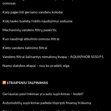
osmosas
Kaip pagerinti geriamo vandens kokybę
Kokį lauko tualetą rinktis naudojimui soduose
Mechaninių vandens filtrų paskirtis
Kuo naudingi atbulinio osmoso filtrai
Kieto vandens šalinimo filtrai
Vandens filtrai šalinantys nemalonų kvapą – AQUAPHOR S550 P1
Namo statybos etapai – nuo ko pradėti, eiga
STRAIPSNIU TALPINIMAS
Geriausias pasirinkimas yra auto supirkimas – kodėl?
Automobilių supirkimas padeda išspręsti finansų trūkumą