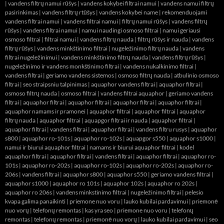
|
vandens filtrų namui rūšys
|
vandens kokybei filtrai namui
|
vandens namui filtrų
pasirinkimas
|
vandens filtrų rtūšys
|
vandens kokybei name
|
rekomenduojami
vandens filtrai namui
|
vandens filtrai namui
|
filtrų namui rūšys
|
vandens filtrų
rūšys
|
vandens filtrai namui
|
namui naudingi osmoso filtrai
|
namui geriausi
osmoso filtrai
|
filtrai namui
|
vandens filtrų nauda
|
filtrų rūšys ir nauda
|
vandens
filtrų rūšys
|
vandens minkštinimo filtrai
|
nugeležinimo filtrų nauda
|
vandens
filtrai nugeležinimui
|
vandens minkštinimo filtrų nauda
|
vandens filtrų rūšys
|
nugeležinimo ir vandens monkštinimo filtrai
|
vandens nukalkinimo filtrai
|
vandens filtrai
|
geriamo vandens sistemos
|
osmoso filtrų nauda
|
atbulinio osmoso
filtrai
|
seo straipsniu talpinimas
|
aquaphor vandens filtrai
|
aquaphor filtrai
|
osmoso filtrų nauda
|
osmoso filtrai
|
vandens filtrai aquaphor
|
geriamo vandens
filtrai
|
aquaphor filtrai
|
aquaphor filtrai
|
aquaphor filtrai
|
aquaphor filtrai
|
aquaphor namams ir pramonei
|
aquaphor filtrai
|
aquaphor filtrai
|
aquaphor
filtrų nauda
|
aquaphor filtrai
|
aquapgor filtrai ir nauda
|
aquaphor filtrai
|
aquaphor filtrai
|
vandens filtrai
|
aquaphor filtrai
|
vandens filtru rusys
|
aquaphor
s800
|
aquaphor ro-101s
|
aquaphor ro-102s
|
aquapgor s550
|
aquaphor s1000
|
namui ir biurui aquaphor filtrai
|
namams ir biurui aquaphor filtrai
|
kodel
aquaphor filtrai
|
aquaphor filtrai
|
vandens filtrai
|
aquaphor filtrai
|
aquaphor ro-
101s
|
aquaphor ro-202s
|
aquaphor ro-102s
|
aquaphor ro-202s
|
aquaphor ro-
206s
|
vandens filtrai
|
aquaphor s800
|
aquaphor s550
|
geriamo vandens filtrai
|
aquaphor s1000
|
aquaphor ro 101s
|
aquaphor 102s
|
aquaphor ro 202s
|
aquaphor ro 206s
|
vandens minkstinimo filtrai
|
nugeležinimo filtrai
|
pelesio
kvapa galima panaikinti
|
priemone nuo voru
|
lauko kubilai pardavimui
|
priemonė
nuo vorų
|
telefonų remontas
|
kas yra seo
|
priemone nuo voru
|
telefonų
remontas
|
telefonų remontas
|
priemonė nuo vorų
|
lauko kubilai pardavimui
|
seo