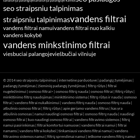
sanatorija palangoje
sanatorija palangoje kainos
seo straipsniu talpinimas
vandens filtrai
straipsniu talpinimas
vandens filtrai namui
vandens filtrai nuo kalkiu
vandens kokybė
vandens minkstinimo filtrai
viesbuciai palangoje
viešbučiai vilniuje
© 2014
seo straipsniu talpinimas
|
internetine parduotuve
|
padangų žymėjimas
|
padangų žymėjimas
|
žieminių padangų žymėjimas
|
filtrų rūšys
|
filtrai
nugeležinimui
|
osmoso filtrai> |
osmoso filtrų nauda
|
osmoso filtrai
|
filtrų rūšys
|
minkštinimo filtrų naudojimas
|
minkštinimo sistema
|
filtrų rūšys ir nauda
|
osmoso
filtrai
|
vandens filtrai nukalkinimui
|
vandens filtrų nauda
|
osmoso filtrų nauda
|
atbulinio osmoso filtrai
|
filtrų rūšys
|
apie geriamo vandens filtrus
|
kas yra
atbulinis osmosas
|
namui naudingi osmoso filtrai
|
osmoso filtrų nauda
|
naudingi
osmoso filtrai
|
kuo naudingi osmoso filtrai
|
vandens filtravimo sistemos
|
filtrų
namui pasirinkimas
|
filtrai komfortui namuose
|
vandens filtrai namui
|
filtrai
namams
|
vandens filtrai kokybei
|
tinkamiausi vandens filtrai namui
|
vandens
filtravimo sistemos namui
|
filtrų sprendimai namui
|
ieškome vandens filtrų namui