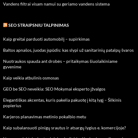
Vandens filtrai visam namui su geriamo vandens sistema
SEO STRAIPSNIU TALPINIMAS
Kaip greitai parduoti automobilį – supirkimas
Baltos apnašos, juodas įspūdis: kas slypi už sanitarinių patalpų švaros
Nuotraukos spauda ant drobės – pritaikymas šiuolaikiniame
gyvenime
Kaip veikia atbulinis osmosas
GEO be SEO neveikia: SEO Mokymai eksperto įžvalgos
Elegantiškas akcentas, kuris pakelia pakuotę į kitą lygį – Šilkinis
popierius
Karjeros planavimas metinio pokalbio metu
Kaip subalansuoti pinigų srautus ir atsargų lygius e. komercijoje?