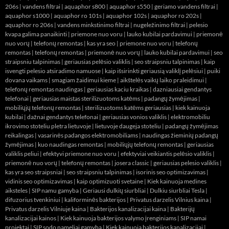
206s
|
vandens filtrai
|
aquaphor s800
|
aquaphor s550
|
geriamo vandens filtrai
|
aquaphor s1000
|
aquaphor ro 101s
|
aquaphor 102s
|
aquaphor ro 202s
|
aquaphor ro 206s
|
vandens minkstinimo filtrai
|
nugeležinimo filtrai
|
pelesio
kvapa galima panaikinti
|
priemone nuo voru
|
lauko kubilai pardavimui
|
priemonė
nuo vorų
|
telefonų remontas
|
kas yra seo
|
priemone nuo voru
|
telefonų
remontas
|
telefonų remontas
|
priemonė nuo vorų
|
lauko kubilai pardavimui
|
seo
straipsniu talpinimas
|
geriausias pelėsio valiklis
|
seo straipsniu talpinimas
|
kaip
isvengti pelesio atsiradimo namuose
|
kaip išsirinkti geriausią valiklį pelėsiui
|
puiki
dovana vaikams
|
smagiam žaidimui kieme
|
aikštelės vaikų laiko praleidimui
|
telefonų remontas naudingas
|
geriausias kaciu kraikas
|
dazniausiai gendantys
telefonai
|
geriausias maistas sterilizuotoms katėms
|
padangų žymėjimas
|
mobiliųjų telefonų remontas
|
sterilizuotoms katėms geriausias
|
kiek kainuoja
kubilai
|
dažnai gendantys telefonai
|
geriausias vonios valiklis
|
elektromobiliu
ikrovimo stoteliu pletra lietuvoje
|
lietuvoje daugeja stoteliu
|
padangų žymėjimas
reikalingas
|
vasarinės padangos elektromobiliams
|
naudingas žieminių padangų
žymėjimas
|
kuo naudingas remontas
|
mobiliųjų telefonų remontas
|
geriausias
valiklis peliui
|
efektyvi priemone nuo voru
|
efektyviai veikiantis pelėsio valiklis
|
priemonė nuo vorų
|
telefonų remontas
|
josera classic
|
geriausias pelesio valiklis
|
kas yra seo straipsniai
|
seo straipsniu talpinimas
|
isorinis seo optimizavimas
|
vidinis seo optimizavimas
|
kaip optimizuoti svetaine
|
Kiek kainuoja medines
aiksteles
|
SIP namu gamyba
|
Geriausi dulkių siurbliai
|
Dulkiu siurbliai Tesla
|
difuzorius tvenkiniui
|
kaliforminės bakterijos
|
Privatus darzelis Vilnius kaina
|
Privatus darzelis Vilniuje kaina
|
Bakterijos kanalizacijai kaina
|
Bakterijų
kanalizacijai kainos
|
Kiek kainuoja bakterijos valymo įrenginiams
|
SIP namai
projektai
|
SIP sodo nameliai gamyba
|
Kiek kainuoja bakterijos kanalizacijai
|