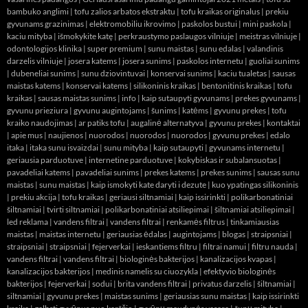
bambuko anglimi
|
tofu zalios arbatos ekstraktu
|
tofu kraikas originalus
|
prekiu
gyvunams grazinimas
|
elektromobiliu ikrovimo
|
paskolos bustui
|
mini paskola
|
kaciu mityba
|
išmokykite katę
|
perkraustymo paslaugos vilniuje
|
meistras vilniuje
|
odontologijos klinika
|
super premium
|
sunu maistas
|
sunu edalas
|
valandinis
darzelis vilniuje
|
josera katems
|
josera sunims
|
paskolos internetu
|
guoliai sunims
|
dubeneliai sunims
|
sunu dziovintuvai
|
konservai sunims
|
kaciu tualetas
|
sausas
maistas katems
|
konservai katems
|
silikoninis kraikas
|
bentonitinis kraikas
|
tofu
kraikas
|
sausas maistas sunims
|
info
|
kaip sutaupyti gyvunams
|
prekes gyvunams
|
gyvunu prieziura
|
gyvunu augintojams
|
šunims
|
katėms
|
gyvunu prekes
|
tofu
kraiko naudojimas
|
ar patiks tofu
|
augalinė alternatyva
|
gyvunu prekes
|
kontaktai
|
apie mus
|
naujienos
|
nuorodos
|
nuorodos
|
nuorodos
|
gyvunu prekes
|
edalo
itaka
|
itaka sunu isvaizdai
|
sunu mityba
|
kaip sutaupyti
|
gyvunams internetu
|
geriausia parduotuve
|
internetine parduotuve
|
kokybiskas ir subalansuotas
|
pavadeliai katems
|
pavadeliai sunims
|
prekes katems
|
prekes sunims
|
sausas sunu
maistas
|
sunu maistas
|
kaip ismokyti kate daryti i dezute
|
kuo ypatingas silikoninis
|
prekiu akcija
|
tofu kraikas
|
geriausi siltnamiai
|
kaip issirinkti
|
polikarbonatiniai
šiltnamiai
|
tvirti siltnamiai
|
polikarbonatiniai atsiliepimai
|
šiltnamiai atsiliepimai
|
led reklama
|
vandens filtrai
|
vandens filtrai
|
renkamės filtrus
|
tinkamiausias
maistas
|
maistas internetu
|
geriausias ėdalas
|
augintojams
|
blogas
|
straipsniai
|
straipsniai
|
straipsniai
|
fejerverkai
|
ieskantiems filtru
|
filtrai namui
|
filtru nauda
|
vandens filtrai
|
vandens filtrai
|
biologinės bakterijos
|
kanalizacijos kvapas
|
kanalizacijos bakterijos
|
medinis namelis su ciuozykla
|
efektyvio biologinės
bakterijos
|
fejerverkai
|
sodui
|
brita vandens filtrai
|
privatus darzelis
|
šiltnamiai
|
siltnamiai
|
gyvunu prekes
|
maistas sunims
|
geriausias sunu maistas
|
kaip issirinkti