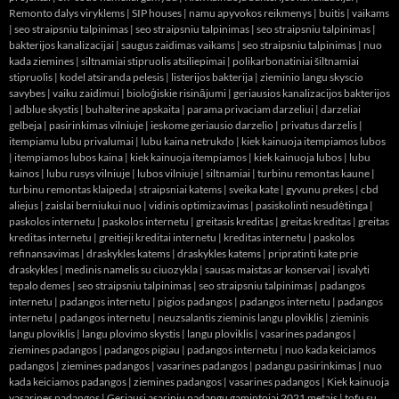
Remonto dalys viryklems
|
SIP houses
|
namu apyvokos reikmenys
|
buitis
|
vaikams
|
seo straipsniu talpinimas
|
seo straipsniu talpinimas
|
seo straipsniu talpinimas
|
bakterijos kanalizacijai
|
saugus zaidimas vaikams
|
seo straipsniu talpinimas
|
nuo
kada ziemines
|
siltnamiai stipruolis atsiliepimai
|
polikarbonatiniai šiltnamiai
stipruolis
|
kodel atsiranda pelesis
|
listerijos bakterija
|
zieminio langu skyscio
savybes
|
vaiku zaidimui
|
bioloģiskie risinājumi
|
geriausios kanalizacijos bakterijos
|
adblue skystis
|
buhalterine apskaita
|
parama privaciam darzeliui
|
darzeliai
gelbeja
|
pasirinkimas vilniuje
|
ieskome geriausio darzelio
|
privatus darzelis
|
itempiamu lubu privalumai
|
lubu kaina netrukdo
|
kiek kainuoja itempiamos lubos
|
itempiamos lubos kaina
|
kiek kainuoja itempiamos
|
kiek kainuoja lubos
|
lubu
kainos
|
lubu rusys vilniuje
|
lubos vilniuje
|
siltnamiai
|
turbinu remontas kaune
|
turbinu remontas klaipeda
|
straipsniai katems
|
sveika kate
|
gyvunu prekes
|
cbd
aliejus
|
zaislai berniukui nuo
|
vidinis optimizavimas
|
pasiskolinti nesudėtinga
|
paskolos internetu
|
paskolos internetu
|
greitasis kreditas
|
greitas kreditas
|
greitas
kreditas internetu
|
greitieji kreditai internetu
|
kreditas internetu
|
paskolos
refinansavimas
|
draskykles katems
|
draskykles katems
|
pripratinti kate prie
draskykles
|
medinis namelis su ciuozykla
|
sausas maistas ar konservai
|
isvalyti
tepalo demes
|
seo straipsniu talpinimas
|
seo straipsniu talpinimas
|
padangos
internetu
|
padangos internetu
|
pigios padangos
|
padangos internetu
|
padangos
internetu
|
padangos internetu
|
neuzsalantis zieminis langu ploviklis
|
zieminis
langu ploviklis
|
langu plovimo skystis
|
langu ploviklis
|
vasarines padangos
|
ziemines padangos
|
padangos pigiau
|
padangos internetu
|
nuo kada keiciamos
padangos
|
ziemines padangos
|
vasarines padangos
|
padangu pasirinkimas
|
nuo
kada keiciamos padangos
|
ziemines padangos
|
vasarines padangos
|
Kiek kainuoja
vasarines padangos
|
Geriausi asariniu padangu gamintojai 2021 metais
|
tofu su