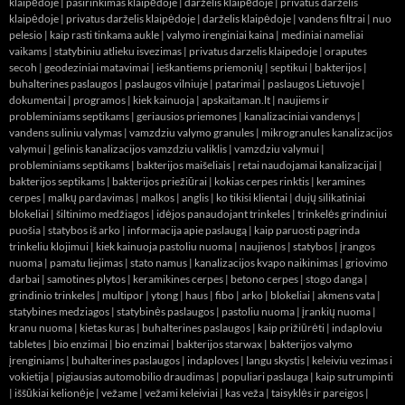
klaipėdoje
|
pasirinkimas klaipėdoje
|
darželis klaipėdoje
|
privatus darželis
klaipėdoje
|
privatus darželis klaipėdoje
|
darželis klaipėdoje
|
vandens filtrai
|
nuo
pelesio
|
kaip rasti tinkama aukle
|
valymo irenginiai kaina
|
mediniai nameliai
vaikams
|
statybiniu atlieku isvezimas
|
privatus darzelis klaipedoje
|
oraputes
secoh
|
geodeziniai matavimai
|
ieškantiems priemonių
|
septikui
|
bakterijos
|
buhalterines paslaugos
|
paslaugos vilniuje
|
patarimai
|
paslaugos Lietuvoje
|
dokumentai
|
programos
|
kiek kainuoja
|
apskaitaman.lt
|
naujiems ir
probleminiams septikams
|
geriausios priemones
|
kanalizaciniai vandenys
|
vandens suliniu valymas
|
vamzdziu valymo granules
|
mikrogranules kanalizacijos
valymui
|
gelinis kanalizacijos vamzdziu valiklis
|
vamzdziu valymui
|
probleminiams septikams
|
bakterijos maišeliais
|
retai naudojamai kanalizacijai
|
bakterijos septikams
|
bakterijos priežiūrai
|
kokias cerpes rinktis
|
keramines
cerpes
|
malkų pardavimas
|
malkos
|
anglis
|
ko tikisi klientai
|
dujų silikatiniai
blokeliai
|
šiltinimo medžiagos
|
idėjos panaudojant trinkeles
|
trinkelės grindiniui
puošia
|
statybos iš arko
|
informacija apie paslaugą
|
kaip paruosti pagrinda
trinkeliu klojimui
|
kiek kainuoja pastoliu nuoma
|
naujienos
|
statybos
|
įrangos
nuoma
|
pamatu liejimas
|
stato namus
|
kanalizacijos kvapo naikinimas
|
griovimo
darbai
|
samotines plytos
|
keramikines cerpes
|
betono cerpes
|
stogo danga
|
grindinio trinkeles
|
multipor
|
ytong
|
haus
|
fibo
|
arko
|
blokeliai
|
akmens vata
|
statybines medziagos
|
statybinės paslaugos
|
pastoliu nuoma
|
įrankių nuoma
|
kranu nuoma
|
kietas kuras
|
buhalterines paslaugos
|
kaip prižiūrėti
|
indaploviu
tabletes
|
bio enzimai
|
bio enzimai
|
bakterijos starwax
|
bakterijos valymo
įrenginiams
|
buhalterines paslaugos
|
indaploves
|
langu skystis
|
keleiviu vezimas i
vokietija
|
pigiausias automobilio draudimas
|
populiari paslauga
|
kaip sutrumpinti
|
iššūkiai kelionėje
|
vežame
|
vežami keleiviai
|
kas veža
|
taisyklės ir pareigos
|