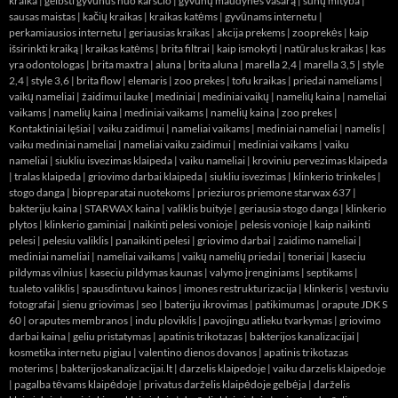
kraika
|
gelbsti gyvūnus nuo karščio
|
gyvūnų maudynės vasarą
|
šunų mityba
|
sausas maistas
|
kačių kraikas
|
kraikas katėms
|
gyvūnams internetu
|
perkamiausios internetu
|
geriausias kraikas
|
akcija prekems
|
zooprekės
|
kaip
išsirinkti kraiką
|
kraikas katėms
|
brita filtrai
|
kaip ismokyti
|
natūralus kraikas
|
kas
yra odontologas
|
brita maxtra
|
aluna
|
brita aluna
|
marella 2,4
|
marella 3,5
|
style
2,4
|
style 3,6
|
brita flow
|
elemaris
|
zoo prekes
|
tofu kraikas
|
priedai nameliams
|
vaikų nameliai
|
žaidimui lauke
|
mediniai
|
mediniai vaikų
|
namelių kaina
|
nameliai
vaikams
|
namelių kaina
|
mediniai vaikams
|
namelių kaina
|
zoo prekes
|
Kontaktiniai lęšiai
|
vaiku zaidimui
|
nameliai vaikams
|
mediniai nameliai
|
namelis
|
vaiku mediniai nameliai
|
nameliai vaiku zaidimui
|
mediniai vaikams
|
vaiku
nameliai
|
siukliu isvezimas klaipeda
|
vaiku nameliai
|
kroviniu pervezimas klaipeda
|
tralas klaipeda
|
griovimo darbai klaipeda
|
siukliu isvezimas
|
klinkerio trinkeles
|
stogo danga
|
biopreparatai nuotekoms
|
prieziuros priemone starwax 637
|
bakteriju kaina
|
STARWAX kaina
|
valiklis buityje
|
geriausia stogo danga
|
klinkerio
plytos
|
klinkerio gaminiai
|
naikinti pelesi vonioje
|
pelesis vonioje
|
kaip naikinti
pelesi
|
pelesiu valiklis
|
panaikinti pelesi
|
griovimo darbai
|
zaidimo nameliai
|
mediniai nameliai
|
nameliai vaikams
|
vaikų namelių priedai
|
toneriai
|
kaseciu
pildymas vilnius
|
kaseciu pildymas kaunas
|
valymo įrenginiams
|
septikams
|
tualeto valiklis
|
spausdintuvu kainos
|
imones restrukturizacija
|
klinkeris
|
vestuviu
fotografai
|
sienu griovimas
|
seo
|
bateriju ikrovimas
|
patikimumas
|
orapute JDK S
60
|
oraputes membranos
|
indu ploviklis
|
pavojingu atlieku tvarkymas
|
griovimo
darbai kaina
|
geliu pristatymas
|
apatinis trikotazas
|
bakterijos kanalizacijai
|
kosmetika internetu pigiau
|
valentino dienos dovanos
|
apatinis trikotazas
moterims
|
bakterijoskanalizacijai.lt
|
darzelis klaipedoje
|
vaiku darzelis klaipedoje
|
pagalba tėvams klaipėdoje
|
privatus darželis klaipėdoje gelbėja
|
darželis