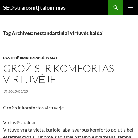
Skip
Search
SEO straipsnių talpinimas
to
PRIMAR
content
MENU
Tag Archives: nestandartiniai virtuvės baldai
PASTEBĖJIMAI IR PASIŪLYMAI
GROŽIS IR KOMFORTAS
VIRTUVĖJE
2015/03/25
Grožis ir komfortas virtuvėje
Virtuvės baldai
Virtuvė yra ta vieta, kurioje labai svarbus komforto pojūtis bei
estetinis grožis. Žinoma, kad šioje patalpoje svarbiausi tampa