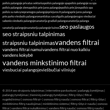
poilsis palangoje privatus sektorius
poilsis palangoje spa
poilsis palangoje su spa
poilsis palangoje ziema
poilsis prie juros palangoje
poilsis prie jūros
poilsis spa
poilsis su nakvyne
pramogos palangoje
priejuros.lt palanga
prie juros palanga
prie parko viesbutis palanga
romantiskas savaitgalis palangoje
rygos viesbuciai
sabonio viesbutis palangoje
sanatorija gradiali palanga
sanatorija palanga
seo paslaugos
sanatorija palangoje
sanatorija palangoje kainos
seo straipsniu talpinimas
vandens filtrai
straipsniu talpinimas
vandens filtrai namui
vandens filtrai nuo kalkiu
vandens kokybė
vandens minkstinimo filtrai
viesbuciai palangoje
viešbučiai vilniuje
© 2014
seo straipsniu talpinimas
|
internetine parduotuve
|
padangų žymėjimas
|
padangų žymėjimas
|
žieminių padangų žymėjimas
|
filtrų rūšys
|
filtrai
nugeležinimui
|
osmoso filtrai> |
osmoso filtrų nauda
|
osmoso filtrai
|
filtrų rūšys
|
minkštinimo filtrų naudojimas
|
minkštinimo sistema
|
filtrų rūšys ir nauda
|
osmoso
filtrai
|
vandens filtrai nukalkinimui
|
vandens filtrų nauda
|
osmoso filtrų nauda
|