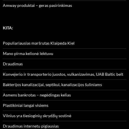
Amway produktai – geras pasirinkimas
KITA:
Populiariausias maršrutas Klaipėda Kiel
Mano pirma kelionė lėktuvu
Draudimas
Konvejerio ir transporterio juostos, vulkanizavimas, UAB Baltic belt
Bakterijos kanalizacijai, septikui, kanalizacijos šuliniams
Asmens bankrotas – negėdingas kelias
Plastikiniai langai visiems
Vilnius yra tiesioginių skrydžių sostinė
Draudimas internetu pigiausias