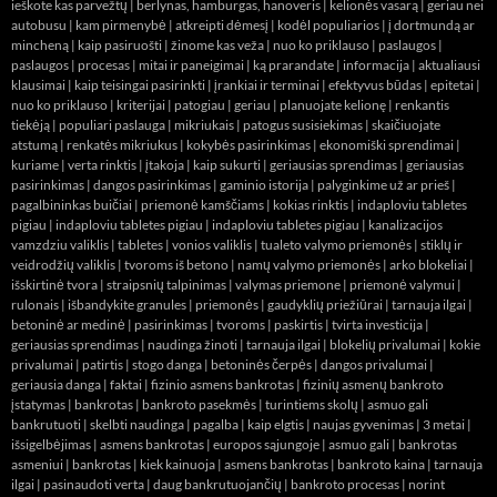
ieškote kas parvežtų
|
berlynas, hamburgas, hanoveris
|
kelionės vasarą
|
geriau nei
autobusu
|
kam pirmenybė
|
atkreipti dėmesį
|
kodėl populiarios
|
į dortmundą ar
mincheną
|
kaip pasiruošti
|
žinome kas veža
|
nuo ko priklauso
|
paslaugos
|
paslaugos
|
procesas
|
mitai ir paneigimai
|
ką prarandate
|
informacija
|
aktualiausi
klausimai
|
kaip teisingai pasirinkti
|
įrankiai ir terminai
|
efektyvus būdas
|
epitetai
|
nuo ko priklauso
|
kriterijai
|
patogiau
|
geriau
|
planuojate kelionę
|
renkantis
tiekėją
|
populiari paslauga
|
mikriukais
|
patogus susisiekimas
|
skaičiuojate
atstumą
|
renkatės mikriukus
|
kokybės pasirinkimas
|
ekonomiški sprendimai
|
kuriame
|
verta rinktis
|
įtakoja
|
kaip sukurti
|
geriausias sprendimas
|
geriausias
pasirinkimas
|
dangos pasirinkimas
|
gaminio istorija
|
palyginkime už ar prieš
|
pagalbininkas buičiai
|
priemonė kamščiams
|
kokias rinktis
|
indaploviu tabletes
pigiau
|
indaploviu tabletes pigiau
|
indaploviu tabletes pigiau
|
kanalizacijos
vamzdziu valiklis
|
tabletes
|
vonios valiklis
|
tualeto valymo priemonės
|
stiklų ir
veidrodžių valiklis
|
tvoroms iš betono
|
namų valymo priemonės
|
arko blokeliai
|
išskirtinė tvora
|
straipsnių talpinimas
|
valymas priemone
|
priemonė valymui
|
rulonais
|
išbandykite granules
|
priemonės
|
gaudyklių priežiūrai
|
tarnauja ilgai
|
betoninė ar medinė
|
pasirinkimas
|
tvoroms
|
paskirtis
|
tvirta investicija
|
geriausias sprendimas
|
naudinga žinoti
|
tarnauja ilgai
|
blokelių privalumai
|
kokie
privalumai
|
patirtis
|
stogo danga
|
betoninės čerpės
|
dangos privalumai
|
geriausia danga
|
faktai
|
fizinio asmens bankrotas
|
fizinių asmenų bankroto
įstatymas
|
bankrotas
|
bankroto pasekmės
|
turintiems skolų
|
asmuo gali
bankrutuoti
|
skelbti naudinga
|
pagalba
|
kaip elgtis
|
naujas gyvenimas
|
3 metai
|
išsigelbėjimas
|
asmens bankrotas
|
europos sąjungoje
|
asmuo gali
|
bankrotas
asmeniui
|
bankrotas
|
kiek kainuoja
|
asmens bankrotas
|
bankroto kaina
|
tarnauja
ilgai
|
pasinaudoti verta
|
daug bankrutuojančių
|
bankroto procesas
|
norint