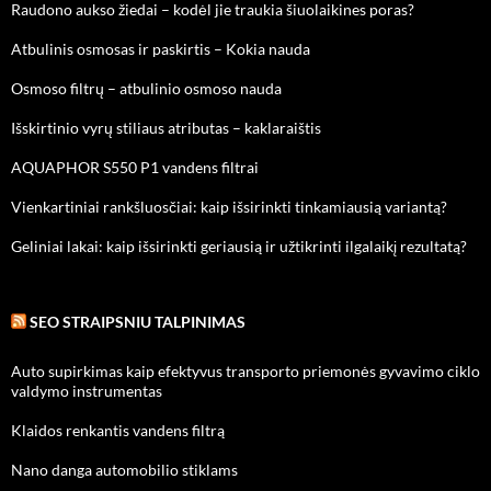
Raudono aukso žiedai – kodėl jie traukia šiuolaikines poras?
Atbulinis osmosas ir paskirtis – Kokia nauda
Osmoso filtrų – atbulinio osmoso nauda
Išskirtinio vyrų stiliaus atributas – kaklaraištis
AQUAPHOR S550 P1 vandens filtrai
Vienkartiniai rankšluosčiai: kaip išsirinkti tinkamiausią variantą?
Geliniai lakai: kaip išsirinkti geriausią ir užtikrinti ilgalaikį rezultatą?
SEO STRAIPSNIU TALPINIMAS
Auto supirkimas kaip efektyvus transporto priemonės gyvavimo ciklo
valdymo instrumentas
Klaidos renkantis vandens filtrą
Nano danga automobilio stiklams