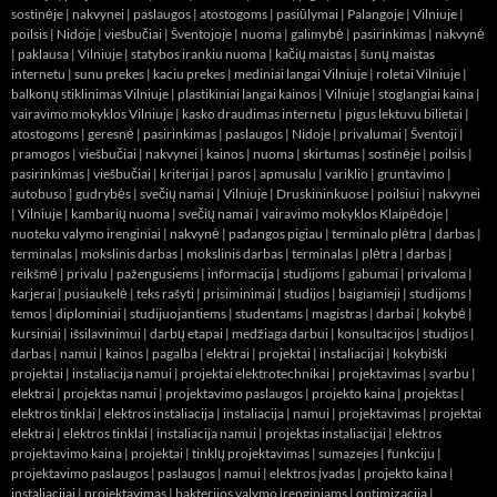
sostinėje
|
nakvynei
|
paslaugos
|
atostogoms
|
pasiūlymai
|
Palangoje
|
Vilniuje
|
poilsis
|
Nidoje
|
viešbučiai
|
Šventojoje
|
nuoma
|
galimybė
|
pasirinkimas
|
nakvynė
|
paklausa
|
Vilniuje
|
statybos irankiu nuoma
|
kačių maistas
|
šunų maistas
internetu
|
sunu prekes
|
kaciu prekes
|
mediniai langai Vilniuje
|
roletai Vilniuje
|
balkonų stiklinimas Vilniuje
|
plastikiniai langai kainos
|
Vilniuje
|
stoglangiai kaina
|
vairavimo mokyklos Vilniuje
|
kasko draudimas internetu
|
pigus lektuvu bilietai
|
atostogoms
|
geresnė
|
pasirinkimas
|
paslaugos
|
Nidoje
|
privalumai
|
Šventoji
|
pramogos
|
viešbučiai
|
nakvynei
|
kainos
|
nuoma
|
skirtumas
|
sostinėje
|
poilsis
|
pasirinkimas
|
viešbučiai
|
kriterijai
|
paros
|
apmusalu
|
variklio
|
gruntavimo
|
autobuso
|
gudrybės
|
svečių namai
|
Vilniuje
|
Druskininkuose
|
poilsiui
|
nakvynei
|
Vilniuje
|
kambarių nuoma
|
svečių namai
|
vairavimo mokyklos Klaipėdoje
|
nuoteku valymo irenginiai
|
nakvynė
|
padangos pigiau
|
terminalo plėtra
|
darbas
|
terminalas
|
mokslinis darbas
|
mokslinis darbas
|
terminalas
|
plėtra
|
darbas
|
reikšmė
|
privalu
|
pažengusiems
|
informacija
|
studijoms
|
gabumai
|
privaloma
|
karjerai
|
pusiaukelė
|
teks rašyti
|
prisiminimai
|
studijos
|
baigiamieji
|
studijoms
|
temos
|
diplominiai
|
studijuojantiems
|
studentams
|
magistras
|
darbai
|
kokybė
|
kursiniai
|
išsilavinimui
|
darbų etapai
|
medžiaga darbui
|
konsultacijos
|
studijos
|
darbas
|
namui
|
kainos
|
pagalba
|
elektrai
|
projektai
|
instaliacijai
|
kokybiški
projektai
|
instaliacija namui
|
projektai elektrotechnikai
|
projektavimas
|
svarbu
|
elektrai
|
projektas namui
|
projektavimo paslaugos
|
projekto kaina
|
projektas
|
elektros tinklai
|
elektros instaliacija
|
instaliacija
|
namui
|
projektavimas
|
projektai
elektrai
|
elektros tinklai
|
instaliacija namui
|
projektas instaliacijai
|
elektros
projektavimo kaina
|
projektai
|
tinklų projektavimas
|
sumazejes
|
funkciju
|
projektavimo paslaugos
|
paslaugos
|
namui
|
elektros įvadas
|
projekto kaina
|
instaliacijai
|
projektavimas
|
bakterijos valymo įrenginiams
|
optimizacija
|