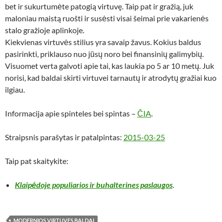
bet ir sukurtumėte patogią virtuvę. Taip pat ir gražią, juk
maloniau maistą ruošti ir susėsti visai šeimai prie vakarienės
stalo gražioje aplinkoje.
Kiekvienas virtuvės stilius yra savaip žavus. Kokius baldus
pasirinkti, priklauso nuo jūsų noro bei finansinių galimybių.
Visuomet verta galvoti apie tai, kas laukia po 5 ar 10 metų. Juk
norisi, kad baldai skirti virtuvei tarnautų ir atrodytų gražiai kuo
ilgiau.
Informacija apie spinteles bei spintas –
ČIA
.
Straipsnis parašytas ir patalpintas:
2015-03-25
Taip pat skaitykite:
Klaipėdoje populiarios ir buhalterines paslaugos
.
MODERNIOS VIRTUVES BALDAI