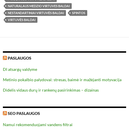
NATURALAUS MEDZIO VIRTUVES BALDAI
NESTANDARTINIAI VIRTUVĖS BALDAI
SPINTOS
VIRTUVĖS BALDAI
PASLAUGOS
DI atsargų valdyme
Metinio pokalbio palydovai: stresas, baimė ir mažėjanti motyvacija
Didelis vidaus durų ir rankenų pasirinkimas – dizainas
SEO PASLAUGOS
Namui rekomenduojami vandens filtrai