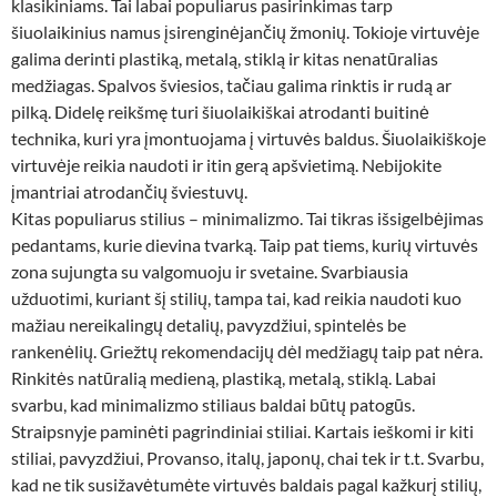
klasikiniams. Tai labai populiarus pasirinkimas tarp
šiuolaikinius namus įsirenginėjančių žmonių. Tokioje virtuvėje
galima derinti plastiką, metalą, stiklą ir kitas nenatūralias
medžiagas. Spalvos šviesios, tačiau galima rinktis ir rudą ar
pilką. Didelę reikšmę turi šiuolaikiškai atrodanti buitinė
technika, kuri yra įmontuojama į virtuvės baldus. Šiuolaikiškoje
virtuvėje reikia naudoti ir itin gerą apšvietimą. Nebijokite
įmantriai atrodančių šviestuvų.
Kitas populiarus stilius – minimalizmo. Tai tikras išsigelbėjimas
pedantams, kurie dievina tvarką. Taip pat tiems, kurių virtuvės
zona sujungta su valgomuoju ir svetaine. Svarbiausia
užduotimi, kuriant šį stilių, tampa tai, kad reikia naudoti kuo
mažiau nereikalingų detalių, pavyzdžiui, spintelės be
rankenėlių. Griežtų rekomendacijų dėl medžiagų taip pat nėra.
Rinkitės natūralią medieną, plastiką, metalą, stiklą. Labai
svarbu, kad minimalizmo stiliaus baldai būtų patogūs.
Straipsnyje paminėti pagrindiniai stiliai. Kartais ieškomi ir kiti
stiliai, pavyzdžiui, Provanso, italų, japonų, chai tek ir t.t. Svarbu,
kad ne tik susižavėtumėte virtuvės baldais pagal kažkurį stilių,