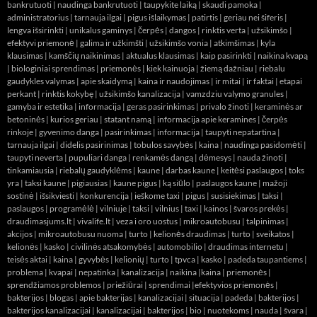
bankrutuoti
|
naudinga bankrutuoti
|
taupykite laiką
|
skaudi pamoka
|
administratorius
|
tarnauja ilgai
|
pigus išlaikymas
|
patirtis
|
geriau nei šiferis
|
lengva išsirinkti
|
unikalus gaminys
|
čerpės
|
dangos
|
rinktis verta
|
užsikimšo
|
efektyvi priemonė
|
galima ir užkimšti
|
užsikimšo vonia
|
atkimšimas
|
kyla
klausimas
|
kamščių naikinimas
|
aktualus klausimas
|
kaip pasirinkti
|
naikina kvapą
|
biologiniai sprendimas
|
priemonės
|
kiek kainuoja
|
žiemą dažniau
|
riebalu
gaudykles valymas
|
apie skaidymą
|
kaina ir naudojimas
|
ir mitai
|
ir faktai
|
etapai
perkant
|
rinktis kokybę
|
užsikimšo kanalizacija
|
vamzdziu valymo granules
|
gamyba ir estetika
|
informacija
|
geras pasirinkimas
|
privalo žinoti
|
keraminės ar
betoninės
|
kurios geriau
|
statant namą
|
informacija apie keramines
|
čerpės
rinkoje
|
gyvenimo danga
|
pasirinkimas
|
informacija
|
taupyti nepatartina
|
tarnauja ilgai
|
didelis pasirinimas
|
tobulos savybės
|
kaina
|
naudinga pasidomėti
|
taupyti neverta
|
pupuliari danga
|
renkamės dangą
|
dėmesys
|
nauda žinoti
|
tinkamiausia
|
riebalų gaudyklėms
|
kaune
|
darbas kaune
|
keitėsi paslaugos
|
toks
yra
|
taksi kaune
|
pigiausias
|
kaune pigus
|
ką siūlo
|
paslaugos kaune
|
mažoji
sostinė
|
išsikviesti
|
konkurencija
|
ieškome taxi
|
pigus
|
susisiekimas
|
taksi
|
paslaugos
|
programėlė
|
vilniuje
|
taksi
|
vilnius
|
taxi
|
kainos
|
švaros prekės
|
draudimasjums.lt
|
vivalife.lt
|
veza i oro uostus
|
mikroautobusu
|
talpinimas
|
akcijos
|
mikroautobusu nuoma
|
turto
|
kelionės draudimas
|
turto
|
sveikatos
|
kelionės
|
kasko
|
civilinės atsakomybės
|
automobilio
|
draudimas internetu
|
teisės aktai
|
kaina
|
gyvybės
|
kelionių
|
turto
|
tpvca
|
kasko
|
padeda taupantiems
|
problema
|
kvapai
|
nepatinka
|
kanalizacija
|
naikina
|
kaina
|
priemonės
|
sprendžiamos problemos
|
priežiūrai
|
sprendimai
|
efektyvios priemonės
|
bakterijos
|
blogas
|
apie bakterijas
|
kanalizacijai
|
situacija
|
padeda
|
bakterijos
|
bakterijos kanalizacijai
|
kanalizacijai
|
bakterijos
|
bio
|
nuotekoms
|
nauda
|
švara
|