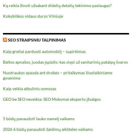
Ką reikia žinoti užsakant didelių detalių tekinimo paslaugas?
Kokybiškos vidaus durys Vilniuje
SEO STRAIPSNIU TALPINIMAS
Kaip greitai parduoti automobilį – supirkimas
Baltos apnašos, juodas įspūdis: kas slypi už sanitarinių patalpų švaros
Nuotraukos spauda ant drobės – pritaikymas šiuolaikiniame
gyvenime
Kaip veikia atbulinis osmosas
GEO be SEO neveikia: SEO Mokymai eksperto įžvalgos
5 būdų panaudoti lauko namelį vaikams
2026 6 būdų panaudoti žaidimų aikšteles vaikams