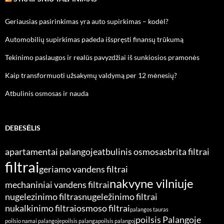
Geriausias pasirinkimas yra auto supirkimas – kodėl?
Automobilių supirkimas padeda išspręsti finansų trūkumą
Tekinimo paslaugos ir realūs pavyzdžiai iš sunkiosios pramonės
Kaip transformuoti užsakymų valdymą per 12 mėnesių?
Atbulinis osmosas ir nauda
DEBESĖLIS
apartamentai palangoje
atbulinis osmosas
brita filtrai
filtrai
geriamo vandens filtrai
nakvyne vilniuje
mechaniniai vandens filtrai
nugelezinimo filtras
nugeležinimo filtrai
nukalkinimo filtrai
osmoso filtrai
palangos tauras
poilsis Palangoje
poilsio namai palangoje
poilsis palanga
poilsis palangoj