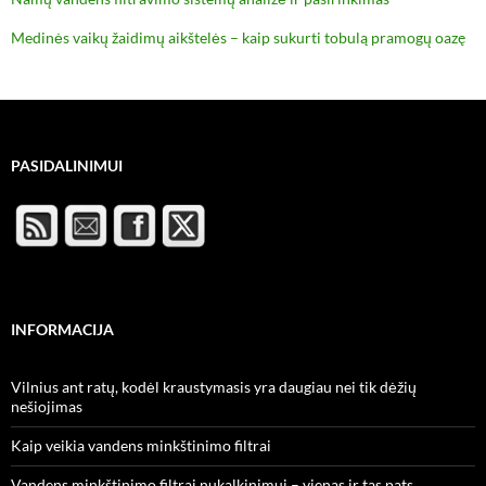
Medinės vaikų žaidimų aikštelės – kaip sukurti tobulą pramogų oazę
PASIDALINIMUI
INFORMACIJA
Vilnius ant ratų, kodėl kraustymasis yra daugiau nei tik dėžių
nešiojimas
Kaip veikia vandens minkštinimo filtrai
Vandens minkštinimo filtrai nukalkinimui – vienas ir tas pats