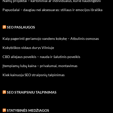
Namų projektai – kartoniniai ar individualūs, kurie naudingesni
Papuošalai – daugiau nei aksesuaras: stiliaus ir emocijos išraiška
SEO PASLAUGOS
Kaip pagerinti geriamojo vandens kokybę – Atbulinis osmosas
Kokybiškos vidaus durys Vilniuje
CBD aliejaus poveikis – nauda ir šalutinis poveikis
Įtempiamų lubų kaina – privalumai, montavimas
Kiek kainuoja SEO straipsnių talpinimas
SEO STRAIPSNIU TALPINIMAS
STATYBINĖS MEDŽIAGOS