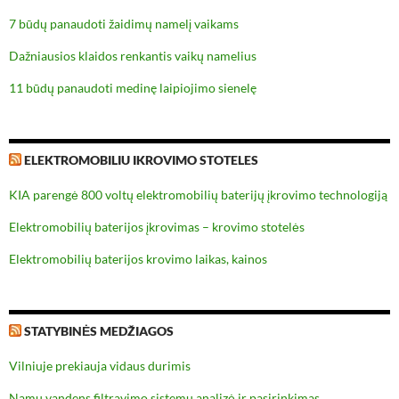
7 būdų panaudoti žaidimų namelį vaikams
Dažniausios klaidos renkantis vaikų namelius
11 būdų panaudoti medinę laipiojimo sienelę
ELEKTROMOBILIU IKROVIMO STOTELES
KIA parengė 800 voltų elektromobilių baterijų įkrovimo technologiją
Elektromobilių baterijos įkrovimas – krovimo stotelės
Elektromobilių baterijos krovimo laikas, kainos
STATYBINĖS MEDŽIAGOS
Vilniuje prekiauja vidaus durimis
Namų vandens filtravimo sistemų analizė ir pasirinkimas