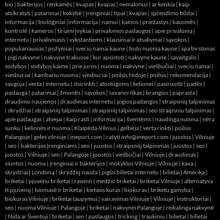
bio
|
bakterijos
|
renkamės
|
kvapas
|
kvapas
|
nemalonus
|
ar kenkia
|
kaip
atsikratyti
|
patarimai
|
kokybė
|
įrenginiai
|
tipai
|
kvapas
|
sprendimo būdai
|
informacija
|
biologiniai
|
informacija
|
namui
|
kainos
|
priežastys
|
bausmės
|
kontrolė
|
kameros
|
tiriami įvykiai
|
privalomos paslaugos
|
apie privalomą
|
internetu
|
privalomasis
|
vykstantiems
|
klausimai ir atsakymai
|
sąvokos
|
populiariausias
|
požymiai
|
sveciu namai kaune
|
buto nuoma kaune
|
spa birstonas
|
pigi nakvyne
|
nakvyne trakuose
|
kur apsistoti
|
nakvyne kaune
|
savaitgalis
|
sodybos
|
sodybos kaime
|
prie juros
|
nuoma
|
nakvyne
|
viešbučiai
|
sveciu namai
|
viesbuciai
|
kambariu nuoma
|
viesbuciai
|
poilsis Nidoje
|
poilsis
|
rekomendacija
|
saugoja
|
verta
|
internetu
|
išsirinkti
|
atostogoms
|
kelionei
|
pasiruošti
|
padės
|
paslauga
|
patarimai
|
žmonės
|
sąvokos
|
savanoriškas
|
brangios
|
paprasta
|
draudimo naujienos
|
draudimas internetu
|
pigios padangos
|
straipsnių talpinimas
|
skrydžiai
|
straipsnių talpinimas
|
straipsnių talpinimas
|
seo straipsniu talpinimas
|
apie paslaugas
|
atvejai
|
kaip rasti
|
informacija
|
šventėms
|
naudinga nuoma
|
nėra
sunku
|
kelionės ir nuoma
|
Klaipėda-Vilnius
|
gelbėja
|
verta rinkti
|
poilsis
Palangoje
|
geles vilniuje
|
ineport.com
| rašyti info@ineport.com |
juostos
|
Vilniuje
|
seo
|
bakterijos įrenginiams
|
seo
|
juostos
|
straipsnių talpinimas
|
juostos
|
seo
|
juostos
|
Vilniuje
|
seo
|
Palangoje
|
juostos
|
viešbučiai
|
Vilniuje
|
draudimas
|
siuntos
|
nuoma
|
įrenginiai ir bakterijos
|
mokyklos Vilniuje
|
Vilniuje
|
kava
|
skrydžiai į Londoną
|
skrydžių nauda
|
pigūs bilietai internetu
|
bilietai į Ameriką
|
briketai
|
pjuvenu briketai
|
rawinn
|
medžio briketai
|
briketai Vilniuje
|
alternatyva
iš pjuvenų
|
biomasė ir briketai
|
kietasis kuras
|
biokuras
|
briketu gamyba
|
biokuras Vilniuje
|
briketai taupymui
|
vairavimas Vilniuje
|
Vilniuje
|
instruktoriai
|
seo
|
nuoma Vilniuje
|
Palangoje
|
briketai
|
nakvynei Palangoje
|
reikalinga nakvynė
|
Nida ar Šventoji
|
briketai
|
seo
|
paslaugos
|
tricking
|
traukiniu
|
bilietai
|
bilietai