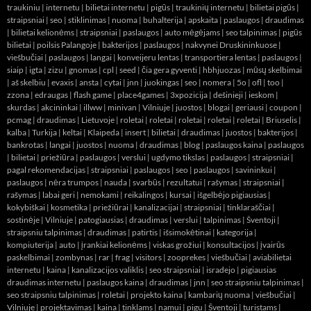
traukiniu
|
internetu
|
bilietai internetu
|
pigūs
|
traukinių internetu
|
bilietai pigūs
|
straipsniai
|
seo
|
stiklinimas
|
nuoma
|
buhalterija
|
apskaita
|
paslaugos
|
draudimas
|
bilietai kelionėms
|
straipsniai
|
paslaugos
|
auto mėgėjams
|
seo talpinimas
|
pigūs
bilietai
|
poilsis Palangoje
|
bakterijos
|
paslaugos
|
nakvynei Druskininkuose
|
viešbučiai
|
paslaugos
|
langai
|
konveijeru lentas
|
transportiera lentas
|
paslaugos
|
siaip
|
igta
|
zizu
|
gnomas
|
cpl
|
seed
|
čia gera gyventi
|
hbhjuozas
|
mūsų skelbimai
|
aš skelbiu
|
evaxis
|
ansta
|
cytai
|
jnn
|
juokingas
|
seo
|
nomera
|
5o
|
ofl
|
too
|
zzona
|
edraugas
|
flash game
|
place4games
|
3xpozicija
|
dešinieji
|
ieskom
|
skurdas
|
akcininkai
|
illww
|
minivan
|
Vilniuje
|
juostos
|
blogai
|
geriausi
|
coupon
|
pcmag
|
draudimas
|
Lietuvoje
|
roletai
|
roletai
|
roletai
|
roletai
|
roletai
|
Briuselis
|
kalba
|
Turkija
|
keltai
|
Klaipeda
|
insert
|
bilietai
|
draudimas
|
juostos
|
bakterijos
|
bankrotas
|
langai
|
juostos
|
nuoma
|
draudimas
|
blog
|
paslaugos kaina
|
paslaugos
|
bilietai
|
priežiūra
|
paslaugos
|
verslui
|
ugdymo tikslas
|
paslaugos
|
straipsniai
|
pagal rekomendacijas
|
straipsniai
|
paslaugos
|
seo
|
paslaugos
|
savininkui
|
paslaugos
|
nėra trumpos
|
nauda
|
svarbūs
|
rezultatui
|
rašymas
|
straipsniai
|
rašymas
|
labai geri
|
nemokami
|
reikalingos
|
kursai
|
išgelbėjo pigiausias
|
kokybiškai
|
kosmetika
|
priežiūrai
|
kanalizacijai
|
straipsniai
|
tinklaraščiai
|
sostinėje
|
Vilniuje
|
patogiausias
|
draudimas
|
verslui
|
talpinimas
|
Šventoji
|
straipsniu talpinimas
|
draudimas
|
patirtis
|
išsimokėtinai
|
kategorija
|
kompiuterija
|
auto
|
įrankiai kelionėms
|
viskas grožiui
|
konsultacijos
|
įvairūs
paskelbimai
|
zombynas
|
rar
|
frag
|
visitors
|
zooprekes
|
viešbučiai
|
aviabilietai
internetu
|
kaina
|
kanalizacijos valiklis
|
seo straipsniai
|
isradejo
|
pigiausias
draudimas internetu
|
paslaugos kaina
|
draudimas
|
jnn
|
seo straipsniu talpinimas
|
seo straipsniu talpinimas
|
roletai
|
projekto kaina
|
kambarių nuoma
|
viešbučiai
|
Vilniuje
|
projektavimas
|
kaina
|
tinklams
|
namui
|
pigu
|
Šventoji
|
turistams
|