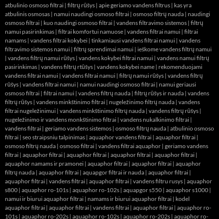
atbulinio osmoso filtrai
|
filtrų rūšys
|
apie geriamo vandens filtrus
|
kas yra
atbulinis osmosas
|
namui naudingi osmoso filtrai
|
osmoso filtrų nauda
|
naudingi
osmoso filtrai
|
kuo naudingi osmoso filtrai
|
vandens filtravimo sistemos
|
filtrų
namui pasirinkimas
|
filtrai komfortui namuose
|
vandens filtrai namui
|
filtrai
namams
|
vandens filtrai kokybei
|
tinkamiausi vandens filtrai namui
|
vandens
filtravimo sistemos namui
|
filtrų sprendimai namui
|
ieškome vandens filtrų namui
|
vandens filtrų namui rūšys
|
vandens kokybei filtrai namui
|
vandens namui filtrų
pasirinkimas
|
vandens filtrų rtūšys
|
vandens kokybei name
|
rekomenduojami
vandens filtrai namui
|
vandens filtrai namui
|
filtrų namui rūšys
|
vandens filtrų
rūšys
|
vandens filtrai namui
|
namui naudingi osmoso filtrai
|
namui geriausi
osmoso filtrai
|
filtrai namui
|
vandens filtrų nauda
|
filtrų rūšys ir nauda
|
vandens
filtrų rūšys
|
vandens minkštinimo filtrai
|
nugeležinimo filtrų nauda
|
vandens
filtrai nugeležinimui
|
vandens minkštinimo filtrų nauda
|
vandens filtrų rūšys
|
nugeležinimo ir vandens monkštinimo filtrai
|
vandens nukalkinimo filtrai
|
vandens filtrai
|
geriamo vandens sistemos
|
osmoso filtrų nauda
|
atbulinio osmoso
filtrai
|
seo straipsniu talpinimas
|
aquaphor vandens filtrai
|
aquaphor filtrai
|
osmoso filtrų nauda
|
osmoso filtrai
|
vandens filtrai aquaphor
|
geriamo vandens
filtrai
|
aquaphor filtrai
|
aquaphor filtrai
|
aquaphor filtrai
|
aquaphor filtrai
|
aquaphor namams ir pramonei
|
aquaphor filtrai
|
aquaphor filtrai
|
aquaphor
filtrų nauda
|
aquaphor filtrai
|
aquapgor filtrai ir nauda
|
aquaphor filtrai
|
aquaphor filtrai
|
vandens filtrai
|
aquaphor filtrai
|
vandens filtru rusys
|
aquaphor
s800
|
aquaphor ro-101s
|
aquaphor ro-102s
|
aquapgor s550
|
aquaphor s1000
|
namui ir biurui aquaphor filtrai
|
namams ir biurui aquaphor filtrai
|
kodel
aquaphor filtrai
|
aquaphor filtrai
|
vandens filtrai
|
aquaphor filtrai
|
aquaphor ro-
101s
|
aquaphor ro-202s
|
aquaphor ro-102s
|
aquaphor ro-202s
|
aquaphor ro-