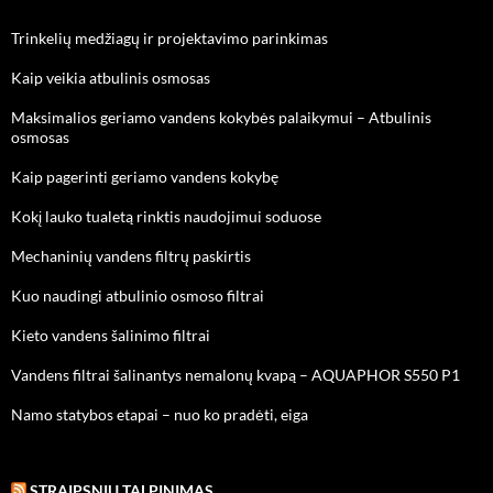
Trinkelių medžiagų ir projektavimo parinkimas
Kaip veikia atbulinis osmosas
Maksimalios geriamo vandens kokybės palaikymui – Atbulinis
osmosas
Kaip pagerinti geriamo vandens kokybę
Kokį lauko tualetą rinktis naudojimui soduose
Mechaninių vandens filtrų paskirtis
Kuo naudingi atbulinio osmoso filtrai
Kieto vandens šalinimo filtrai
Vandens filtrai šalinantys nemalonų kvapą – AQUAPHOR S550 P1
Namo statybos etapai – nuo ko pradėti, eiga
STRAIPSNIU TALPINIMAS