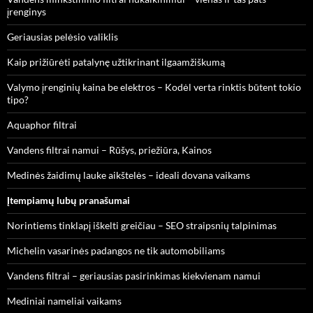
įrenginys
Geriausias pelėsio valiklis
Kaip prižiūrėti patalynę užtikrinant ilgaamžiškumą
Valymo įrenginių kaina be elektros – Kodėl verta rinktis būtent tokio
tipo?
Aquaphor filtrai
Vandens filtrai namui – Rūšys, priežiūra, Kainos
Medinės žaidimų lauke aikštelės – ideali dovana vaikams
Įtempiamų lubų pranašumai
Norintiems tinklapį iškelti greičiau – SEO straipsnių talpinimas
Michelin vasarinės padangos ne tik automobiliams
Vandens filtrai – geriausias pasirinkimas kiekvienam namui
Mediniai nameliai vaikams