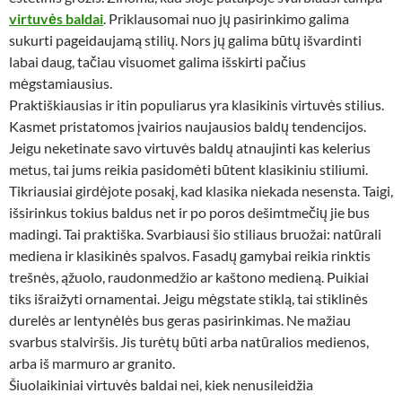
virtuvės baldai
. Priklausomai nuo jų pasirinkimo galima
sukurti pageidaujamą stilių. Nors jų galima būtų išvardinti
labai daug, tačiau visuomet galima išskirti pačius
mėgstamiausius.
Praktiškiausias ir itin populiarus yra klasikinis virtuvės stilius.
Kasmet pristatomos įvairios naujausios baldų tendencijos.
Jeigu neketinate savo virtuvės baldų atnaujinti kas kelerius
metus, tai jums reikia pasidomėti būtent klasikiniu stiliumi.
Tikriausiai girdėjote posakį, kad klasika niekada nesensta. Taigi,
išsirinkus tokius baldus net ir po poros dešimtmečių jie bus
madingi. Tai praktiška. Svarbiausi šio stiliaus bruožai: natūrali
mediena ir klasikinės spalvos. Fasadų gamybai reikia rinktis
trešnės, ąžuolo, raudonmedžio ar kaštono medieną. Puikiai
tiks išraižyti ornamentai. Jeigu mėgstate stiklą, tai stiklinės
durelės ar lentynėlės bus geras pasirinkimas. Ne mažiau
svarbus stalviršis. Jis turėtų būti arba natūralios medienos,
arba iš marmuro ar granito.
Šiuolaikiniai virtuvės baldai nei, kiek nenusileidžia