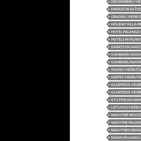
DRUSKININKU VIE
ENERGETIKAS ŠV
GRADIALI VIESBU
HOLIDAY VILLA 
HOTEL PALANGA 
HOTELS IN VILNIU
KAINOS PALANGO
KAMBARIO NUOM
KAMBARIU NUOM
KAUNO VIEŠBUČI
KERPES VIESBUTI
KLAIPEDOS VIESB
KLAIPEDOS VIESB
KTU POILSIO NA
LIETUVOS VIEŠBU
NAKVYNĖ NIDOJE
NAKVYNE PALAN
NAKVYNES NAMA
NAMAI PALANGO