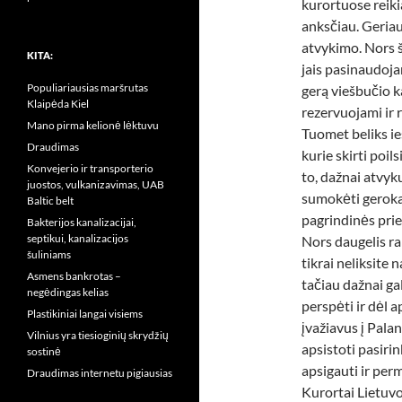
kurortuose reiki
anksčiau. Geriau
atvykimo. Nors š
KITA:
jais pasinaudoj
Populiariausias maršrutas
gerą viešbučio k
Klaipėda Kiel
rezervuojami ir 
Mano pirma kelionė lėktuvu
Tuomet beliks i
Draudimas
kurie skirti poil
Konvejerio ir transporterio
to, dažnai atvyk
juostos, vulkanizavimas, UAB
sumokėti gerokai
Baltic belt
pagrindinės prie
Bakterijos kanalizacijai,
septikui, kanalizacijos
Nors daugelis ram
šuliniams
tikrai neliksite 
Asmens bankrotas –
tačiau dažnai gal
negėdingas kelias
perspėti ir dėl 
Plastikiniai langai visiems
įvažiavus į Pala
Vilnius yra tiesioginių skrydžių
apsistoti pasiri
sostinė
apsigauti ir per
Draudimas internetu pigiausias
Kurortai Lietuvo