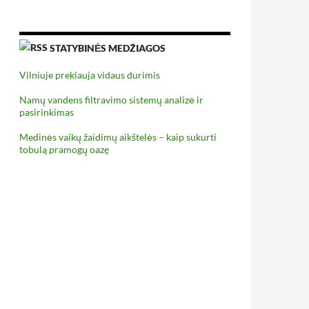
STATYBINĖS MEDŽIAGOS
Vilniuje prekiauja vidaus durimis
Namų vandens filtravimo sistemų analizė ir
pasirinkimas
Medinės vaikų žaidimų aikštelės – kaip sukurti
tobulą pramogų oazę