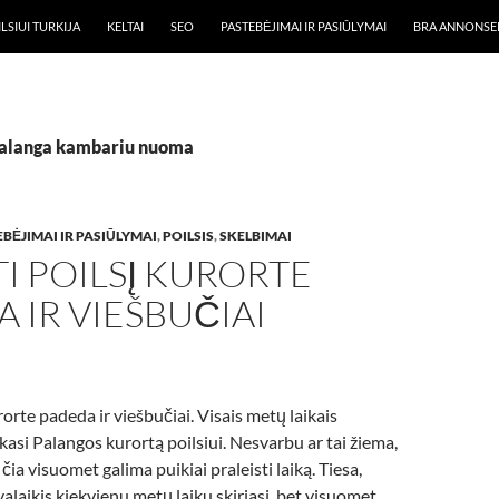
LSIUI TURKIJA
KELTAI
SEO
PASTEBĖJIMAI IR PASIŪLYMAI
BRA ANNONSE
palanga kambariu nuoma
BĖJIMAI IR PASIŪLYMAI
,
POILSIS
,
SKELBIMAI
I POILSĮ KURORTE
 IR VIEŠBUČIAI
rorte padeda ir viešbučiai. Visais metų laikais
nkasi Palangos kurortą poilsiui. Nesvarbu ar tai žiema,
 čia visuomet galima puikiai praleisti laiką. Tiesa,
valaikis kiekvienu metų laiku skiriasi, bet visuomet