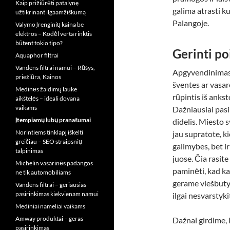
Kaip prižiūrėti patalynę
galima atrasti k
užtikrinant ilgaamžiškumą
Palangoje.
Valymo įrenginių kaina be
elektros – Kodėl verta rinktis
būtent tokio tipo?
Gerinti po
Aquaphor filtrai
Vandens filtrai namui – Rūšys,
Apgyvendinimas 
priežiūra, Kainos
šventes ar vasar
Medinės žaidimų lauke
rūpintis iš ankst
aikštelės – ideali dovana
vaikams
Dažniausiai pasi
Įtempiamų lubų pranašumai
didelis. Miesto 
Norintiems tinklapį iškelti
jau supratote, ki
greičiau – SEO straipsnių
galimybes, bet i
talpinimas
juose. Čia rasite
Michelin vasarinės padangos
paminėti, kad ka
ne tik automobiliams
gerame viešbutyj
Vandens filtrai – geriausias
pasirinkimas kiekvienam namui
ilgai nesvarstykite
Mediniai nameliai vaikams
Amway produktai – geras
Dažnai girdime,
pasirinkimas