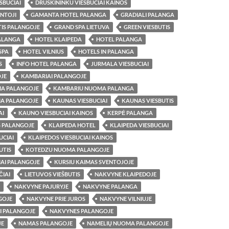
SBUCIAI
DRUSKININKU VIESBUCIAI KAINOS
ENTOJI
GAMANTA HOTEL PALANGA
GRADIALI PALANGA
TIS PALANGOJE
GRAND SPA LIETUVA
GREEN VIESBUTIS
PALANGA
HOTEL KLAIPEDA
HOTEL PALANGA
SPA
HOTEL VILNIUS
HOTELS IN PALANGA
S
INFO HOTEL PALANGA
JURMALA VIESBUCIAI
JE
KAMBARIAI PALANGOJE
A PALANGOJE
KAMBARIU NUOMA PALANGA
A PALANGOJE
KAUNAS VIESBUCIAI
KAUNAS VIESBUTIS
AI
KAUNO VIESBUCIAI KAINOS
KERPĖ PALANGA
S PALANGOJE
KLAIPEDA HOTEL
KLAIPEDA VIESBUCIAI
UCIAI
KLAIPEDOS VIESBUCIAI KAINOS
UTIS
KOTEDZU NUOMA PALANGOJE
MAI PALANGOJE
KURSIU KAIMAS SVENTOJOJE
ČIAI
LIETUVOS VIEŠBUTIS
NAKVYNE KLAIPEDOJE
NAKVYNE PAJURYJE
NAKVYNE PALANGA
GOJE
NAKVYNE PRIE JUROS
NAKVYNE VILNIUJE
I PALANGOJE
NAKVYNES PALANGOJE
JE
NAMAS PALANGOJE
NAMELIŲ NUOMA PALANGOJE