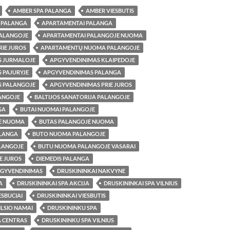
AMBER SPA PALANGA
AMBER VIESBUTIS
S PALANGA
APARTAMENTAI PALANGA
PALANGOJE
APARTAMENTAI PALANGOJE NUOMA
RIE JUROS
APARTAMENTŲ NUOMA PALANGOJE
S JURMALOJE
APGYVENDINIMAS KLAIPEDOJE
 PAJURYJE
APGYVENDINIMAS PALANGA
S PALANGOJE
APGYVENDINIMAS PRIE JUROS
ANGOJE
BALTIJOS SANATORIJA PALANGOJE
GA
BUTAI NUOMAI PALANGOJE
JE NUOMA
BUTAS PALANGOJE NUOMA
LANGA
BUTO NUOMA PALANGOJE
LANGOJE
BUTU NUOMA PALANGOJE VASARAI
E JUROS
DIEMEDIS PALANGA
PGYVENDINIMAS
DRUSKININKAI NAKVYNE
A
DRUSKININKAI SPA AKCIJA
DRUSKININKAI SPA VILNIUS
ESBUCIAI
DRUSKININKAI VIESBUTIS
ILSIO NAMAI
DRUSKININKU SPA
A CENTRAS
DRUSKININKU SPA VILNIUS