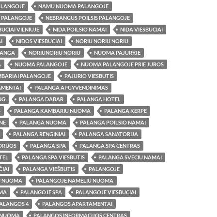
LANGOJE
NAMU NUOMA PALANGOJE
 PALANGOJE
NEBRANGUS POILSIS PALANGOJE
UCIAI VILNIUJE
NIDA POILSIO NAMAI
NIDA VIESBUCIAI
I
NIDOS VIESBUCIAI
NORIU NORIU NORIU
LANGA
NORIUNORIU NORIU
NUOMA PAJURYJE
A
NUOMA PALANGOJE
NUOMA PALANGOJE PRIE JUROS
BARIAI PALANGOJE
PAJURIO VIESBUTIS
AMENTAI
PALANGA APGYVENDINIMAS
NG
PALANGA DABAR
PALANGA HOTEL
S
PALANGA KAMBARIU NUOMA
PALANGA KERPE
NE
PALANGA NUOMA
PALANGA POILSIO NAMAI
PALANGA RENGINIAI
PALANGA SANATORIJA
ORIJOS
PALANGA SPA
PALANGA SPA CENTRAS
TEL
PALANGA SPA VIESBUTIS
PALANGA SVECIU NAMAI
IAI
PALANGA VIEŠBUTIS
PALANGOJE
U NUOMA
PALANGOJE NAMELIU NUOMA
MA
PALANGOJE SPA
PALANGOJE VIESBUCIAI
ALANGOS 4
PALANGOS APARTAMENTAI
 NUOMA
PALANGOS INFORMACIJOS CENTRAS