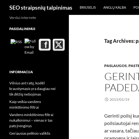
Search
SEO straipsnių talpinimas
BRIUSELIS
ANGLŲ KALBA
POI
Skip
Verslui internete
to
PASIDALINIMUI
content
Tag Archives: 
PASLAUGOS
,
PASTE
INFORMACIJA
GERINT
Vilnius ant ratų, kodėl
PADEDA
kraustymasis yra daugiau nei
tik dėžių nešiojimas
2015/01/19
Kaip veikia vandens
minkštinimo filtrai
Vandens minkštinimo filtrai
Gerinti poilsį ku
nukalkinimui – vienas ir tas
poilsiautojai re
pats įrenginys
ar vasara, tačiau
Geriausias pelėsio valiklis
pramogos ir lais