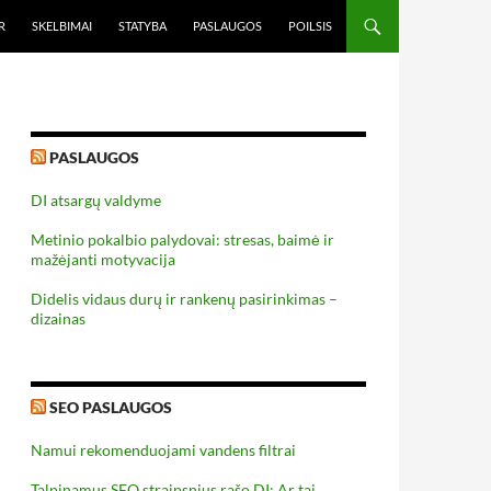
R
SKELBIMAI
STATYBA
PASLAUGOS
POILSIS
PASLAUGOS
DI atsargų valdyme
Metinio pokalbio palydovai: stresas, baimė ir
mažėjanti motyvacija
Didelis vidaus durų ir rankenų pasirinkimas –
dizainas
SEO PASLAUGOS
Namui rekomenduojami vandens filtrai
Talpinamus SEO straipsnius rašo DI: Ar tai