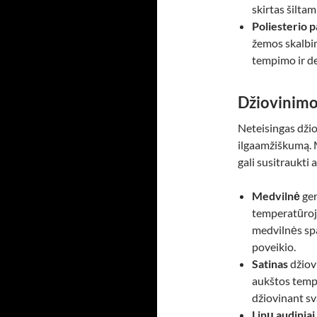
skirtas šiltam
Poliesterio 
žemos skalbi
tempimo ir d
Džiovinimo
Neteisingas džio
ilgaamžiškumą. 
gali susitraukti a
Medvilnė
ger
temperatūroje
medvilnės spal
poveikio.
Satinas
džiov
aukštos tempe
džiovinant sv
Linų audiniai