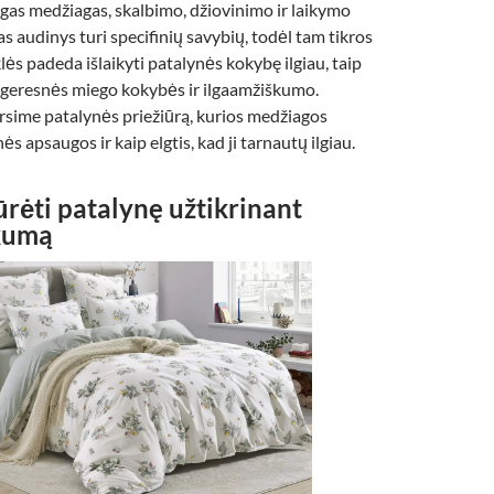
ingas medžiagas, skalbimo, džiovinimo ir laikymo
s audinys turi specifinių savybių, todėl tam tikros
lės padeda išlaikyti patalynės kokybę ilgiau, taip
e geresnės miego kokybės ir ilgaamžiškumo.
rsime patalynės priežiūrą, kurios medžiagos
ės apsaugos ir kaip elgtis, kad ji tarnautų ilgiau.
ūrėti patalynę užtikrinant
kumą