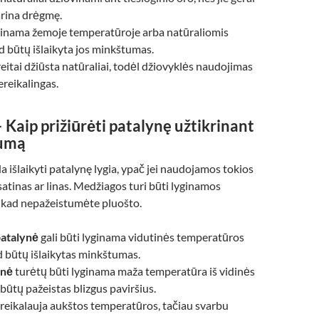
garina drėgmę.
inama žemoje temperatūroje arba natūraliomis
d būtų išlaikyta jos minkštumas.
eitai džiūsta natūraliai, todėl džiovyklės naudojimas
ereikalingas.
 Kaip prižiūrėti patalynę užtikrinant
kumą
 išlaikyti patalynę lygia, ypač jei naudojamos tokios
atinas ar linas. Medžiagos turi būti lyginamos
 kad nepažeistumėte pluošto.
patalynė
gali būti lyginama vidutinės temperatūros
d būtų išlaikytas minkštumas.
ynė
turėtų būti lyginama maža temperatūra iš vidinės
būtų pažeistas blizgus paviršius.
reikalauja aukštos temperatūros, tačiau svarbu