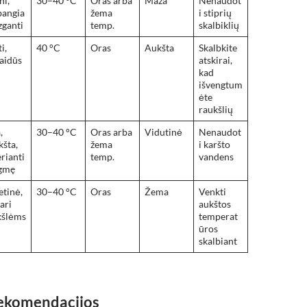
ni,
30–40 °C
Oras arba
Maža
Nenaudot
bangia
žema
i stiprių
izganti
temp.
skalbiklių
i,
40 °C
Oras
Aukšta
Skalbkite
aidūs
atskirai,
kad
išvengtum
ėte
raukšlių
,
30–40 °C
Oras arba
Vidutinė
Nenaudot
šta,
žema
i karšto
rianti
temp.
vandens
gmę
etinė,
30–40 °C
Oras
Žema
Venkti
ari
aukštos
kšlėms
temperat
ūros
skalbiant
ekomendacijos