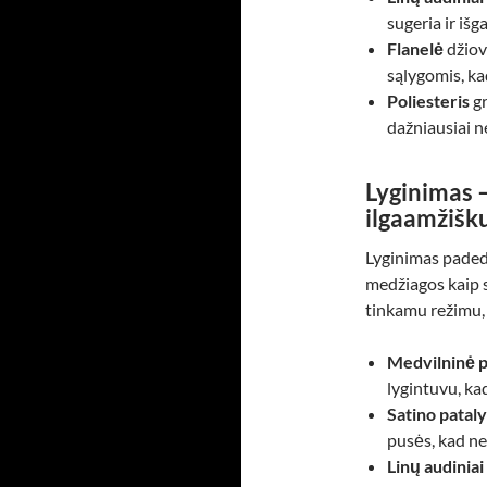
sugeria ir iš
Flanelė
džiov
sąlygomis, ka
Poliesteris
gr
dažniausiai n
Lyginimas –
ilgaamžiš
Lyginimas padeda
medžiagos kaip s
tinkamu režimu,
Medvilninė 
lygintuvu, ka
Satino patal
pusės, kad ne
Linų audiniai