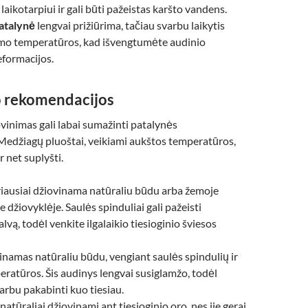
 laikotarpiui ir gali būti pažeistas karšto vandens.
patalynė
lengvai prižiūrima, tačiau svarbu laikytis
mo temperatūros, kad išvengtumėte audinio
eformacijos.
 rekomendacijos
vinimas gali labai sumažinti patalynės
Medžiagų pluoštai, veikiami aukštos temperatūros,
r net suplyšti.
iausiai džiovinama natūraliu būdu arba žemoje
 džiovyklėje. Saulės spinduliai gali pažeisti
vą, todėl venkite ilgalaikio tiesioginio šviesos
inamas natūraliu būdu, vengiant saulės spindulių ir
ratūros. Šis audinys lengvai susiglamžo, todėl
arbu pakabinti kuo tiesiau.
natūraliai džiovinami ant tiesioginio oro, nes jie gerai