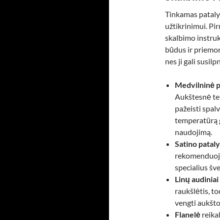
Tinkamas pataly
užtikrinimui. Pi
skalbimo instru
būdus ir priemo
nes ji gali susil
Medvilninė 
Aukštesnė te
pažeisti spal
temperatūrą g
naudojimą.
Satino patal
rekomenduoja
specialius šv
Linų audiniai
raukšlėtis, to
vengti aukšto
Flanelė
reika