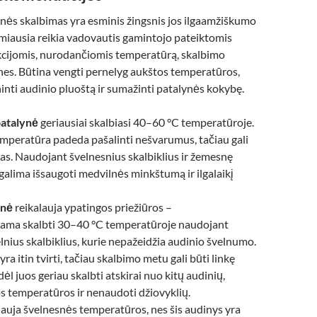
nės skalbimas yra esminis žingsnis jos ilgaamžiškumo
rmiausia reikia vadovautis gamintojo pateiktomis
kcijomis, nurodančiomis temperatūrą, skalbimo
nes. Būtina vengti pernelyg aukštos temperatūros,
pninti audinio pluoštą ir sumažinti patalynės kokybę.
patalynė
geriausiai skalbiasi 40–60 °C temperatūroje.
mperatūra padeda pašalinti nešvarumus, tačiau gali
vas. Naudojant švelnesnius skalbiklius ir žemesnę
alima išsaugoti medvilnės minkštumą ir ilgalaikį
ynė
reikalauja ypatingos priežiūros –
ma skalbti 30–40 °C temperatūroje naudojant
elnius skalbiklius, kurie nepažeidžia audinio švelnumo.
yra itin tvirti, tačiau skalbimo metu gali būti linkę
dėl juos geriau skalbti atskirai nuo kitų audinių,
s temperatūros ir nenaudoti džiovyklių.
lauja švelnesnės temperatūros, nes šis audinys yra