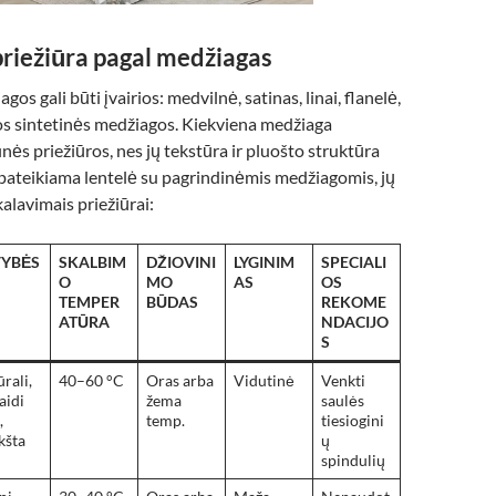
priežiūra pagal medžiagas
os gali būti įvairios: medvilnė, satinas, linai, flanelė,
itos sintetinės medžiagos. Kiekviena medžiaga
inės priežiūros, nes jų tekstūra ir pluošto struktūra
 pateikiama lentelė su pagrindinėmis medžiagomis, jų
kalavimais priežiūrai:
VYBĖS
SKALBIM
DŽIOVINI
LYGINIM
SPECIALI
O
MO
AS
OS
TEMPER
BŪDAS
REKOME
ATŪRA
NDACIJO
S
rali,
40–60 °C
Oras arba
Vidutinė
Venkti
aidi
žema
saulės
,
temp.
tiesiogini
kšta
ų
spindulių