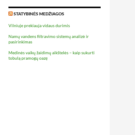
STATYBINĖS MEDŽIAGOS
Vilniuje prekiauja vidaus durimis
Namų vandens filtravimo sistemų analizė ir
pasirinkimas
Medinės vaikų žaidimų aikštelės – kaip sukurti
tobulą pramogų oazę