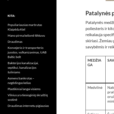
Patalynės 
KITA:
Patalynės medžiag
Populiariausias maršrutas
poliesteris ir k
Klaipėda Kiel
reikalauja specif
Mano pirma kelionė lėktuvu
skiriasi. Žemiau
Draudimas
savybėmis ir rei
Konvejerio ir transporterio
juostos, vulkanizavimas, UAB
Baltic belt
MEDŽIA
SA
Bakterijos kanalizacijai,
GA
septikui, kanalizacijos
šuliniams
Asmens bankrotas –
negėdingas kelias
Medvilnė
Natū
Plastikiniai langai visiems
pral
Vilnius yra tiesioginių skrydžių
orui
sostinė
min
Draudimas internetu pigiausias