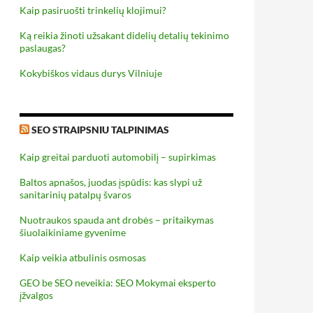
Kaip pasiruošti trinkelių klojimui?
Ką reikia žinoti užsakant didelių detalių tekinimo
paslaugas?
Kokybiškos vidaus durys Vilniuje
SEO STRAIPSNIU TALPINIMAS
Kaip greitai parduoti automobilį – supirkimas
Baltos apnašos, juodas įspūdis: kas slypi už
sanitarinių patalpų švaros
Nuotraukos spauda ant drobės – pritaikymas
šiuolaikiniame gyvenime
Kaip veikia atbulinis osmosas
GEO be SEO neveikia: SEO Mokymai eksperto
įžvalgos