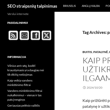
Search
SEO straipsnių talpinimas
BRIUSELIS
ANGLŲ KALBA
POI
Skip
Verslui internete
to
PASIDALINIMUI
content
Tag Archives: 
BUITIS
,
PATALYNĖ
,
INFORMACIJA
KAIP P
Vilnius ant ratų, kodėl
UŽTIK
kraustymasis yra daugiau nei
tik dėžių nešiojimas
ILGAA
Kaip veikia vandens
minkštinimo filtrai
2024/10/20
Vandens minkštinimo filtrai
nukalkinimui – vienas ir tas
pats įrenginys
Kaip prižiūrėti 
Geriausias pelėsio valiklis
patalynę ir užtik