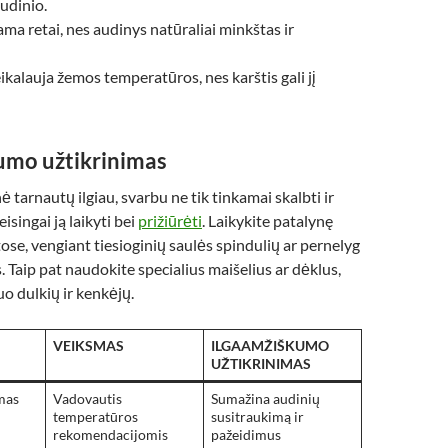
udinio.
ama retai, nes audinys natūraliai minkštas ir
ikalauja žemos temperatūros, nes karštis gali jį
umo užtikrinimas
 tarnautų ilgiau, svarbu ne tik tinkamai skalbti ir
teisingai ją laikyti bei
prižiūrėti
. Laikykite patalynę
se, vengiant tiesioginių saulės spindulių ar pernelyg
 Taip pat naudokite specialius maišelius ar dėklus,
o dulkių ir kenkėjų.
VEIKSMAS
ILGAAMŽIŠKUMO
UŽTIKRINIMAS
mas
Vadovautis
Sumažina audinių
temperatūros
susitraukimą ir
rekomendacijomis
pažeidimus