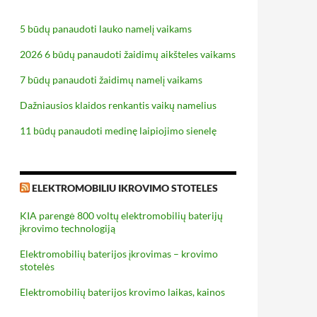
5 būdų panaudoti lauko namelį vaikams
2026 6 būdų panaudoti žaidimų aikšteles vaikams
7 būdų panaudoti žaidimų namelį vaikams
Dažniausios klaidos renkantis vaikų namelius
11 būdų panaudoti medinę laipiojimo sienelę
ELEKTROMOBILIU IKROVIMO STOTELES
KIA parengė 800 voltų elektromobilių baterijų
įkrovimo technologiją
Elektromobilių baterijos įkrovimas – krovimo
stotelės
Elektromobilių baterijos krovimo laikas, kainos