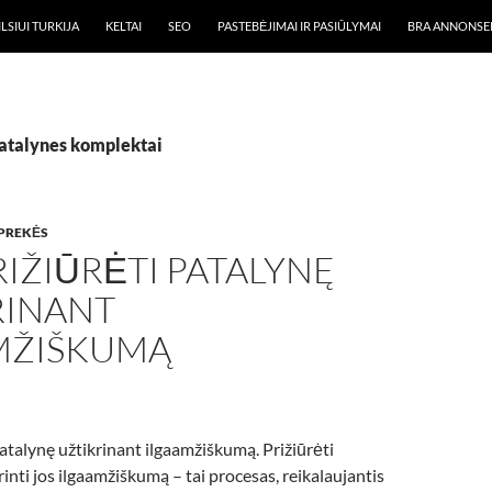
LSIUI TURKIJA
KELTAI
SEO
PASTEBĖJIMAI IR PASIŪLYMAI
BRA ANNONSE
patalynes komplektai
PREKĖS
RIŽIŪRĖTI PATALYNĘ
RINANT
MŽIŠKUMĄ
patalynę užtikrinant ilgaamžiškumą. Prižiūrėti
rinti jos ilgaamžiškumą – tai procesas, reikalaujantis