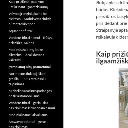
Kaip prižiūrėti patalynę
žinių apie skirt
užtikrinant ilgaamžiškumą
būdus. Kiekviena
Valymo įrenginių kaina be
priežiūros taisyk
elektros – Kodėl verta rinktis
prisidedant pri
būtent tokio tipo?
Straipsnyje apta
Aquaphor filtrai
reikalauja didesn
Vandens filtrai namui – Rūšys,
priežiūra, Kainos
Medinės žaidimų lauke
Kaip priži
aikštelės – ideali dovana
ilgaamžiš
vaikams
Įtempiamų lubų pranašumai
Norintiems tinklapį iškelti
greičiau – SEO straipsnių
talpinimas
Michelin vasarinės padangos
ne tik automobiliams
Vandens filtrai – geriausias
pasirinkimas kiekvienam namui
Mediniai nameliai vaikams
Amway produktai – geras
pasirinkimas