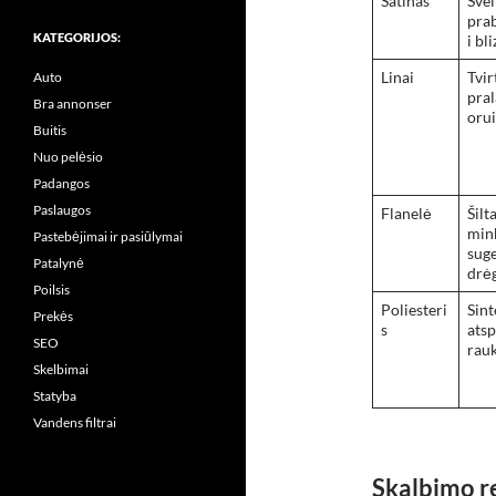
Satinas
Švel
pra
KATEGORIJOS:
i bl
Linai
Tvirt
Auto
pral
Bra annonser
orui
Buitis
Nuo pelėsio
Padangos
Paslaugos
Flanelė
Šilta
mink
Pastebėjimai ir pasiūlymai
suge
Patalynė
drė
Poilsis
Poliesteri
Sint
Prekės
s
atsp
SEO
rau
Skelbimai
Statyba
Vandens filtrai
Skalbimo r