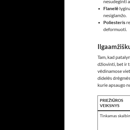
nesudeginti a
Flanelė
lygin
nesiglamžo.
Poliesteris
re
deformuoti.
Ilgaamžišk
Tam, kad patalynė
džiovinti, bet ir 
vėdinamose vieto
didelės drėgmės.
kurie apsaugo nu
PRIEŽIŪROS
VEIKSNYS
Tinkamas skalbi