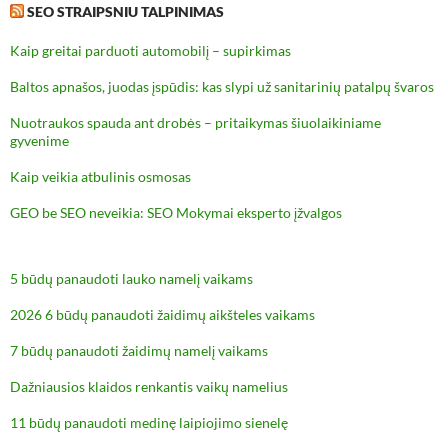
SEO STRAIPSNIU TALPINIMAS
Kaip greitai parduoti automobilį – supirkimas
Baltos apnašos, juodas įspūdis: kas slypi už sanitarinių patalpų švaros
Nuotraukos spauda ant drobės – pritaikymas šiuolaikiniame
gyvenime
Kaip veikia atbulinis osmosas
GEO be SEO neveikia: SEO Mokymai eksperto įžvalgos
5 būdų panaudoti lauko namelį vaikams
2026 6 būdų panaudoti žaidimų aikšteles vaikams
7 būdų panaudoti žaidimų namelį vaikams
Dažniausios klaidos renkantis vaikų namelius
11 būdų panaudoti medinę laipiojimo sienelę