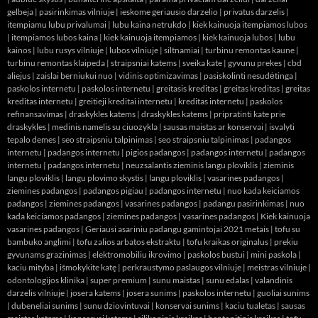
gelbeja
|
pasirinkimas vilniuje
|
ieskome geriausio darzelio
|
privatus darzelis
|
itempiamu lubu privalumai
|
lubu kaina netrukdo
|
kiek kainuoja itempiamos lubos
|
itempiamos lubos kaina
|
kiek kainuoja itempiamos
|
kiek kainuoja lubos
|
lubu
kainos
|
lubu rusys vilniuje
|
lubos vilniuje
|
siltnamiai
|
turbinu remontas kaune
|
turbinu remontas klaipeda
|
straipsniai katems
|
sveika kate
|
gyvunu prekes
|
cbd
aliejus
|
zaislai berniukui nuo
|
vidinis optimizavimas
|
pasiskolinti nesudėtinga
|
paskolos internetu
|
paskolos internetu
|
greitasis kreditas
|
greitas kreditas
|
greitas
kreditas internetu
|
greitieji kreditai internetu
|
kreditas internetu
|
paskolos
refinansavimas
|
draskykles katems
|
draskykles katems
|
pripratinti kate prie
draskykles
|
medinis namelis su ciuozykla
|
sausas maistas ar konservai
|
isvalyti
tepalo demes
|
seo straipsniu talpinimas
|
seo straipsniu talpinimas
|
padangos
internetu
|
padangos internetu
|
pigios padangos
|
padangos internetu
|
padangos
internetu
|
padangos internetu
|
neuzsalantis zieminis langu ploviklis
|
zieminis
langu ploviklis
|
langu plovimo skystis
|
langu ploviklis
|
vasarines padangos
|
ziemines padangos
|
padangos pigiau
|
padangos internetu
|
nuo kada keiciamos
padangos
|
ziemines padangos
|
vasarines padangos
|
padangu pasirinkimas
|
nuo
kada keiciamos padangos
|
ziemines padangos
|
vasarines padangos
|
Kiek kainuoja
vasarines padangos
|
Geriausi asariniu padangu gamintojai 2021 metais
|
tofu su
bambuko anglimi
|
tofu zalios arbatos ekstraktu
|
tofu kraikas originalus
|
prekiu
gyvunams grazinimas
|
elektromobiliu ikrovimo
|
paskolos bustui
|
mini paskola
|
kaciu mityba
|
išmokykite katę
|
perkraustymo paslaugos vilniuje
|
meistras vilniuje
|
odontologijos klinika
|
super premium
|
sunu maistas
|
sunu edalas
|
valandinis
darzelis vilniuje
|
josera katems
|
josera sunims
|
paskolos internetu
|
guoliai sunims
|
dubeneliai sunims
|
sunu dziovintuvai
|
konservai sunims
|
kaciu tualetas
|
sausas