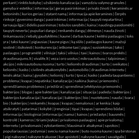
perkant
|
rinktis kokybę
|
užsikimšo kanalizacija
|
vamzdziu valymo granules
|
gamyba ir estetika
|
informacija
|
geras pasirinkimas
|
privalo žinoti
|
keraminės ar
betoninės
|
kurios geriau
|
statant namą
|
informacija apie keramines
|
čerpės
rinkoje
|
gyvenimo danga
|
pasirinkimas
|
informacija
|
taupyti nepatartina
|
tarnauja ilgai
|
didelis pasirinimas
|
tobulos savybės
|
kaina
|
naudinga pasidomėti
|
taupyti neverta
|
pupuliari danga
|
renkamės dangą
|
dėmesys
|
nauda žinoti
|
tinkamiausia
|
riebalų gaudyklėms
|
kaune
|
darbas kaune
|
keitėsi paslaugos
|
toks
yra
|
taksi kaune
|
pigiausias
|
kaune pigus
|
ką siūlo
|
paslaugos kaune
|
mažoji
sostinė
|
išsikviesti
|
konkurencija
|
ieškome taxi
|
pigus
|
susisiekimas
|
taksi
|
paslaugos
|
programėlė
|
vilniuje
|
taksi
|
vilnius
|
taxi
|
kainos
|
švaros prekės
|
draudimasjums.lt
|
vivalife.lt
|
veza i oro uostus
|
mikroautobusu
|
talpinimas
|
akcijos
|
mikroautobusu nuoma
|
turto
|
kelionės draudimas
|
turto
|
sveikatos
|
kelionės
|
kasko
|
civilinės atsakomybės
|
automobilio
|
draudimas internetu
|
teisės aktai
|
kaina
|
gyvybės
|
kelionių
|
turto
|
tpvca
|
kasko
|
padeda taupantiems
|
problema
|
kvapai
|
nepatinka
|
kanalizacija
|
naikina
|
kaina
|
priemonės
|
sprendžiamos problemos
|
priežiūrai
|
sprendimai
|
efektyvios priemonės
|
bakterijos
|
blogas
|
apie bakterijas
|
kanalizacijai
|
situacija
|
padeda
|
bakterijos
|
bakterijos kanalizacijai
|
kanalizacijai
|
bakterijos
|
bio
|
nuotekoms
|
nauda
|
švara
|
bio
|
bakterijos
|
renkamės
|
kvapas
|
kvapas
|
nemalonus
|
ar kenkia
|
kaip
atsikratyti
|
patarimai
|
kokybė
|
įrenginiai
|
tipai
|
kvapas
|
sprendimo būdai
|
informacija
|
biologiniai
|
informacija
|
namui
|
kainos
|
priežastys
|
bausmės
|
kontrolė
|
kameros
|
tiriami įvykiai
|
privalomos paslaugos
|
apie privalomą
|
internetu
|
privalomasis
|
vykstantiems
|
klausimai ir atsakymai
|
sąvokos
|
populiariausias
|
požymiai
|
sveciu namai kaune
|
buto nuoma kaune
|
spa birstonas
|
pigi nakvyne
|
nakvyne trakuose
|
kur apsistoti
|
nakvyne kaune
|
savaitgalis
|