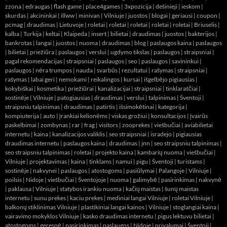
zzona
|
edraugas
|
flash game
|
place4games
|
3xpozicija
|
dešinieji
|
ieskom
|
skurdas
|
akcininkai
|
illww
|
minivan
|
Vilniuje
|
juostos
|
blogai
|
geriausi
|
coupon
|
pcmag
|
draudimas
|
Lietuvoje
|
roletai
|
roletai
|
roletai
|
roletai
|
roletai
|
Briuselis
|
kalba
|
Turkija
|
keltai
|
Klaipeda
|
insert
|
bilietai
|
draudimas
|
juostos
|
bakterijos
|
bankrotas
|
langai
|
juostos
|
nuoma
|
draudimas
|
blog
|
paslaugos kaina
|
paslaugos
|
bilietai
|
priežiūra
|
paslaugos
|
verslui
|
ugdymo tikslas
|
paslaugos
|
straipsniai
|
pagal rekomendacijas
|
straipsniai
|
paslaugos
|
seo
|
paslaugos
|
savininkui
|
paslaugos
|
nėra trumpos
|
nauda
|
svarbūs
|
rezultatui
|
rašymas
|
straipsniai
|
rašymas
|
labai geri
|
nemokami
|
reikalingos
|
kursai
|
išgelbėjo pigiausias
|
kokybiškai
|
kosmetika
|
priežiūrai
|
kanalizacijai
|
straipsniai
|
tinklaraščiai
|
sostinėje
|
Vilniuje
|
patogiausias
|
draudimas
|
verslui
|
talpinimas
|
Šventoji
|
straipsniu talpinimas
|
draudimas
|
patirtis
|
išsimokėtinai
|
kategorija
|
kompiuterija
|
auto
|
įrankiai kelionėms
|
viskas grožiui
|
konsultacijos
|
įvairūs
paskelbimai
|
zombynas
|
rar
|
frag
|
visitors
|
zooprekes
|
viešbučiai
|
aviabilietai
internetu
|
kaina
|
kanalizacijos valiklis
|
seo straipsniai
|
isradejo
|
pigiausias
draudimas internetu
|
paslaugos kaina
|
draudimas
|
jnn
|
seo straipsniu talpinimas
|
seo straipsniu talpinimas
|
roletai
|
projekto kaina
|
kambarių nuoma
|
viešbučiai
|
Vilniuje
|
projektavimas
|
kaina
|
tinklams
|
namui
|
pigu
|
Šventoji
|
turistams
|
sostinėje
|
nakvynei
|
paslaugos
|
atostogoms
|
pasiūlymai
|
Palangoje
|
Vilniuje
|
poilsis
|
Nidoje
|
viešbučiai
|
Šventojoje
|
nuoma
|
galimybė
|
pasirinkimas
|
nakvynė
|
paklausa
|
Vilniuje
|
statybos irankiu nuoma
|
kačių maistas
|
šunų maistas
internetu
|
sunu prekes
|
kaciu prekes
|
mediniai langai Vilniuje
|
roletai Vilniuje
|
balkonų stiklinimas Vilniuje
|
plastikiniai langai kainos
|
Vilniuje
|
stoglangiai kaina
|
vairavimo mokyklos Vilniuje
|
kasko draudimas internetu
|
pigus lektuvu bilietai
|
atostogoms
|
geresnė
|
pasirinkimas
|
paslaugos
|
Nidoje
|
privalumai
|
Šventoji
|