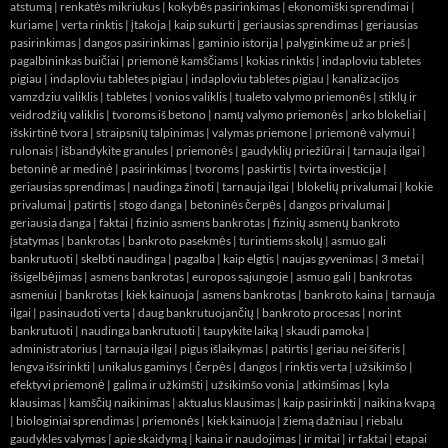
atstumą
|
renkatės mikriukus
|
kokybės pasirinkimas
|
ekonomiški sprendimai
|
kuriame
|
verta rinktis
|
įtakoja
|
kaip sukurti
|
geriausias sprendimas
|
geriausias
pasirinkimas
|
dangos pasirinkimas
|
gaminio istorija
|
palyginkime už ar prieš
|
pagalbininkas buičiai
|
priemonė kamščiams
|
kokias rinktis
|
indaploviu tabletes
pigiau
|
indaploviu tabletes pigiau
|
indaploviu tabletes pigiau
|
kanalizacijos
vamzdziu valiklis
|
tabletes
|
vonios valiklis
|
tualeto valymo priemonės
|
stiklų ir
veidrodžių valiklis
|
tvoroms iš betono
|
namų valymo priemonės
|
arko blokeliai
|
išskirtinė tvora
|
straipsnių talpinimas
|
valymas priemone
|
priemonė valymui
|
rulonais
|
išbandykite granules
|
priemonės
|
gaudyklių priežiūrai
|
tarnauja ilgai
|
betoninė ar medinė
|
pasirinkimas
|
tvoroms
|
paskirtis
|
tvirta investicija
|
geriausias sprendimas
|
naudinga žinoti
|
tarnauja ilgai
|
blokelių privalumai
|
kokie
privalumai
|
patirtis
|
stogo danga
|
betoninės čerpės
|
dangos privalumai
|
geriausia danga
|
faktai
|
fizinio asmens bankrotas
|
fizinių asmenų bankroto
įstatymas
|
bankrotas
|
bankroto pasekmės
|
turintiems skolų
|
asmuo gali
bankrutuoti
|
skelbti naudinga
|
pagalba
|
kaip elgtis
|
naujas gyvenimas
|
3 metai
|
išsigelbėjimas
|
asmens bankrotas
|
europos sąjungoje
|
asmuo gali
|
bankrotas
asmeniui
|
bankrotas
|
kiek kainuoja
|
asmens bankrotas
|
bankroto kaina
|
tarnauja
ilgai
|
pasinaudoti verta
|
daug bankrutuojančių
|
bankroto procesas
|
norint
bankrutuoti
|
naudinga bankrutuoti
|
taupykite laiką
|
skaudi pamoka
|
administratorius
|
tarnauja ilgai
|
pigus išlaikymas
|
patirtis
|
geriau nei šiferis
|
lengva išsirinkti
|
unikalus gaminys
|
čerpės
|
dangos
|
rinktis verta
|
užsikimšo
|
efektyvi priemonė
|
galima ir užkimšti
|
užsikimšo vonia
|
atkimšimas
|
kyla
klausimas
|
kamščių naikinimas
|
aktualus klausimas
|
kaip pasirinkti
|
naikina kvapą
|
biologiniai sprendimas
|
priemonės
|
kiek kainuoja
|
žiemą dažniau
|
riebalu
gaudykles valymas
|
apie skaidymą
|
kaina ir naudojimas
|
ir mitai
|
ir faktai
|
etapai