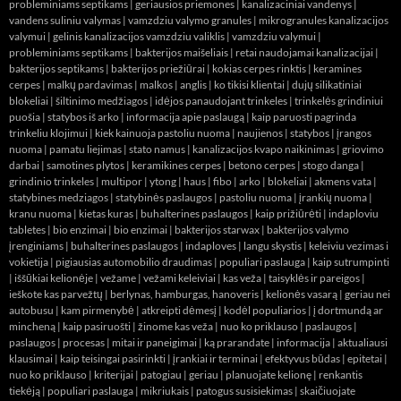
probleminiams septikams
|
geriausios priemones
|
kanalizaciniai vandenys
|
vandens suliniu valymas
|
vamzdziu valymo granules
|
mikrogranules kanalizacijos
valymui
|
gelinis kanalizacijos vamzdziu valiklis
|
vamzdziu valymui
|
probleminiams septikams
|
bakterijos maišeliais
|
retai naudojamai kanalizacijai
|
bakterijos septikams
|
bakterijos priežiūrai
|
kokias cerpes rinktis
|
keramines
cerpes
|
malkų pardavimas
|
malkos
|
anglis
|
ko tikisi klientai
|
dujų silikatiniai
blokeliai
|
šiltinimo medžiagos
|
idėjos panaudojant trinkeles
|
trinkelės grindiniui
puošia
|
statybos iš arko
|
informacija apie paslaugą
|
kaip paruosti pagrinda
trinkeliu klojimui
|
kiek kainuoja pastoliu nuoma
|
naujienos
|
statybos
|
įrangos
nuoma
|
pamatu liejimas
|
stato namus
|
kanalizacijos kvapo naikinimas
|
griovimo
darbai
|
samotines plytos
|
keramikines cerpes
|
betono cerpes
|
stogo danga
|
grindinio trinkeles
|
multipor
|
ytong
|
haus
|
fibo
|
arko
|
blokeliai
|
akmens vata
|
statybines medziagos
|
statybinės paslaugos
|
pastoliu nuoma
|
įrankių nuoma
|
kranu nuoma
|
kietas kuras
|
buhalterines paslaugos
|
kaip prižiūrėti
|
indaploviu
tabletes
|
bio enzimai
|
bio enzimai
|
bakterijos starwax
|
bakterijos valymo
įrenginiams
|
buhalterines paslaugos
|
indaploves
|
langu skystis
|
keleiviu vezimas i
vokietija
|
pigiausias automobilio draudimas
|
populiari paslauga
|
kaip sutrumpinti
|
iššūkiai kelionėje
|
vežame
|
vežami keleiviai
|
kas veža
|
taisyklės ir pareigos
|
ieškote kas parvežtų
|
berlynas, hamburgas, hanoveris
|
kelionės vasarą
|
geriau nei
autobusu
|
kam pirmenybė
|
atkreipti dėmesį
|
kodėl populiarios
|
į dortmundą ar
mincheną
|
kaip pasiruošti
|
žinome kas veža
|
nuo ko priklauso
|
paslaugos
|
paslaugos
|
procesas
|
mitai ir paneigimai
|
ką prarandate
|
informacija
|
aktualiausi
klausimai
|
kaip teisingai pasirinkti
|
įrankiai ir terminai
|
efektyvus būdas
|
epitetai
|
nuo ko priklauso
|
kriterijai
|
patogiau
|
geriau
|
planuojate kelionę
|
renkantis
tiekėją
|
populiari paslauga
|
mikriukais
|
patogus susisiekimas
|
skaičiuojate