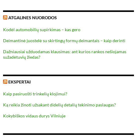
ATGALINES NUORODOS
Kodėl automobilių supirkimas – kas gero
Deimantinė juostelė su skirtingų formų deimantais – kaip derinti
Dažniausiai užduodamas klausimas: ant kurios rankos nešiojamas
sužadėtuvių žiedas?
EKSPERTAI
Kaip pasiruošti trinkelių klojimui?
Ką reikia žinoti užsakant didelių detalių tekinimo paslaugas?
Kokybiškos vidaus durys Vilniuje