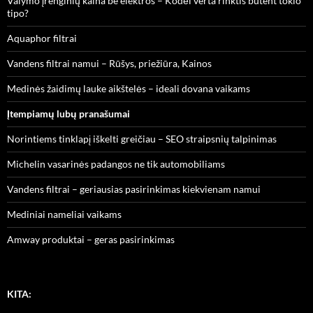
Valymo įrenginių kaina be elektros – Kodėl verta rinktis būtent tokio
tipo?
Aquaphor filtrai
Vandens filtrai namui – Rūšys, priežiūra, Kainos
Medinės žaidimų lauke aikštelės – ideali dovana vaikams
Įtempiamų lubų pranašumai
Norintiems tinklapį iškelti greičiau – SEO straipsnių talpinimas
Michelin vasarinės padangos ne tik automobiliams
Vandens filtrai – geriausias pasirinkimas kiekvienam namui
Mediniai nameliai vaikams
Amway produktai – geras pasirinkimas
KITA: