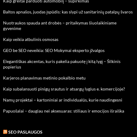
Kaip greitai parduoti automobilį – supirkimas
Baltos apnašos, juodas įspūdis: kas slypi už sanitarinių patalpų švaros
Nuotraukos spauda ant drobės – pritaikymas šiuolaikiniame
gyvenime
Kaip veikia atbulinis osmosas
GEO be SEO neveikia: SEO Mokymai eksperto įžvalgos
Elegantiškas akcentas, kuris pakelia pakuotę į kitą lygį – Šilkinis
popierius
Karjeros planavimas metinio pokalbio metu
Kaip subalansuoti pinigų srautus ir atsargų lygius e. komercijoje?
Namų projektai – kartoniniai ar individualūs, kurie naudingesni
Papuošalai – daugiau nei aksesuaras: stiliaus ir emocijos išraiška
SEO PASLAUGOS