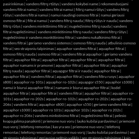
pasirinkimas
|
vandens filtrų rtūšys
|
vandens kokybei name
|
rekomenduojami
vandens filtrai namui
|
vandens filtrai namui
|
filtrų namui rūšys
|
vandens filtrų
rūšys
|
vandens filtrai namui
|
namui naudingi osmoso filtrai
|
namui geriausi
osmoso filtrai
|
filtrai namui
|
vandens filtrų nauda
|
filtrų rūšys ir nauda
|
vandens
filtrų rūšys
|
vandens minkštinimo filtrai
|
nugeležinimo filtrų nauda
|
vandens
filtrai nugeležinimui
|
vandens minkštinimo filtrų nauda
|
vandens filtrų rūšys
|
nugeležinimo ir vandens monkštinimo filtrai
|
vandens nukalkinimo filtrai
|
vandens filtrai
|
geriamo vandens sistemos
|
osmoso filtrų nauda
|
atbulinio osmoso
filtrai
|
seo straipsniu talpinimas
|
aquaphor vandens filtrai
|
aquaphor filtrai
|
osmoso filtrų nauda
|
osmoso filtrai
|
vandens filtrai aquaphor
|
geriamo vandens
filtrai
|
aquaphor filtrai
|
aquaphor filtrai
|
aquaphor filtrai
|
aquaphor filtrai
|
aquaphor namams ir pramonei
|
aquaphor filtrai
|
aquaphor filtrai
|
aquaphor
filtrų nauda
|
aquaphor filtrai
|
aquapgor filtrai ir nauda
|
aquaphor filtrai
|
aquaphor filtrai
|
vandens filtrai
|
aquaphor filtrai
|
vandens filtru rusys
|
aquaphor
s800
|
aquaphor ro-101s
|
aquaphor ro-102s
|
aquapgor s550
|
aquaphor s1000
|
namui ir biurui aquaphor filtrai
|
namams ir biurui aquaphor filtrai
|
kodel
aquaphor filtrai
|
aquaphor filtrai
|
vandens filtrai
|
aquaphor filtrai
|
aquaphor ro-
101s
|
aquaphor ro-202s
|
aquaphor ro-102s
|
aquaphor ro-202s
|
aquaphor ro-
206s
|
vandens filtrai
|
aquaphor s800
|
aquaphor s550
|
geriamo vandens filtrai
|
aquaphor s1000
|
aquaphor ro 101s
|
aquaphor 102s
|
aquaphor ro 202s
|
aquaphor ro 206s
|
vandens minkstinimo filtrai
|
nugeležinimo filtrai
|
pelesio
kvapa galima panaikinti
|
priemone nuo voru
|
lauko kubilai pardavimui
|
priemonė
nuo vorų
|
telefonų remontas
|
kas yra seo
|
priemone nuo voru
|
telefonų
remontas
|
telefonų remontas
|
priemonė nuo vorų
|
lauko kubilai pardavimui
|
seo
straipsniu talpinimas
|
geriausias pelėsio valiklis
|
seo straipsniu talpinimas
|
kaip