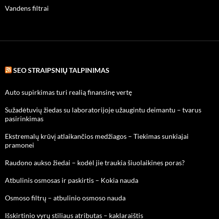
Vandens filtrai
SEO STRAIPSNIŲ TALPINIMAS
Auto supirkimas turi realią finansinę vertę
Sužadėtuvių žiedas su laboratorijoje užaugintu deimantu – tvarus
pasirinkimas
Ekstremalų krūvį atlaikančios medžiagos – Tiekimas sunkiajai
pramonei
Raudono aukso žiedai – kodėl jie traukia šiuolaikines poras?
Atbulinis osmosas ir paskirtis – Kokia nauda
Osmoso filtrų – atbulinio osmoso nauda
Išskirtinio vyrų stiliaus atributas – kaklaraištis