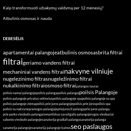
Kaip transformuoti užsakymų valdymą per 12 mėnesių?
Atbulinis osmosas ir nauda
DEBESĖLIS
apartamentai palangoje
atbulinis osmosas
brita filtrai
filtrai
geriamo vandens filtrai
nakvyne vilniuje
mechaniniai vandens filtrai
nugelezinimo filtras
nugeležinimo filtrai
nukalkinimo filtrai
osmoso filtrai
palangos tauras
poilsis Palangoje
poilsio namai palangoje
poilsis palanga
poilsis palangoj
poilsis palangoje privatus sektorius
poilsis palangoje spa
poilsis palangoje su spa
poilsis palangoje ziema
poilsis prie juros palangoje
poilsis prie jūros
poilsis spa
poilsis su nakvyne
pramogos palangoje
priejuros.lt palanga
prie juros palanga
prie parko viesbutis palanga
romantiskas savaitgalis palangoje
rygos viesbuciai
sabonio viesbutis palangoje
sanatorija gradiali palanga
sanatorija palanga
seo paslaugos
sanatorija palangoje
sanatorija palangoje kainos