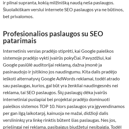
ir pilnai supranta, kokią milžinišką naudą neša paslaugos.
Šiuolaikiškam verslui internete SEO paslaugos yra ne būtinos,
bet privalomos.
Profesionalios paslaugos su SEO
patarimais
Internetinis verslas pradėjo stiprėti, kai Google paieškos
sistemoje pradėjo vykti įvairūs pokyčiai. Pavyzdžiui, kai
Google pasiūlė auditorijai reklamą, dažna įmonė ja
pasinaudojo ir įsitikino jos naudingumu. Kita dalis pradėjo
ieškoti alternatyvų Google AdWords reklamai, todėl atrado
sau paslaugas, kurios, gal būt yra ženkliai naudingesnės nei
reklama, tai SEO paslaugos. Šių paslaugų dėka įvairūs
internetiniai puslapiai bei projektai pradėjo dominuoti
paieškos sistemos TOP 10. Nors paslaugos yra įgyvendinamos
per gan ilgą laikotarpį, kainuoja ne mažai, didžioji dalis
verslininkų yra linkę rinktis būtent šias paslaugas. Nes jos,
priešingai nei reklama, pasibaigus biudžetui nesibaigia. Todėl