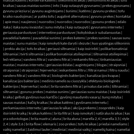
maistas katems
|
konservai katems
|
silikoninis kraikas
|
bentonitinis kraikas
|
tofu
kraikas
|
sausas maistas sunims
|
info
|
kaip sutaupyti gyvunams
|
prekes gyvunams
|
gyvunu prieziura
|
gyvunu augintojams
|
šunims
|
katėms
|
gyvunu prekes
|
tofu
kraiko naudojimas
|
ar patiks tofu
|
augalinė alternatyva
|
gyvunu prekes
|
kontaktai
|
apie mus
|
naujienos
|
nuorodos
|
nuorodos
|
nuorodos
|
gyvunu prekes
|
edalo
itaka
|
itaka sunu isvaizdai
|
sunu mityba
|
kaip sutaupyti
|
gyvunams internetu
|
geriausia parduotuve
|
internetine parduotuve
|
kokybiskas ir subalansuotas
|
pavadeliai katems
|
pavadeliai sunims
|
prekes katems
|
prekes sunims
|
sausas sunu
maistas
|
sunu maistas
|
kaip ismokyti kate daryti i dezute
|
kuo ypatingas silikoninis
|
prekiu akcija
|
tofu kraikas
|
geriausi siltnamiai
|
kaip issirinkti
|
polikarbonatiniai
šiltnamiai
|
tvirti siltnamiai
|
polikarbonatiniai atsiliepimai
|
šiltnamiai atsiliepimai
|
led reklama
|
vandens filtrai
|
vandens filtrai
|
renkamės filtrus
|
tinkamiausias
maistas
|
maistas internetu
|
geriausias ėdalas
|
augintojams
|
blogas
|
straipsniai
|
straipsniai
|
straipsniai
|
fejerverkai
|
ieskantiems filtru
|
filtrai namui
|
filtru nauda
|
vandens filtrai
|
vandens filtrai
|
biologinės bakterijos
|
kanalizacijos kvapas
|
kanalizacijos bakterijos
|
medinis namelis su ciuozykla
|
efektyvio biologinės
bakterijos
|
fejerverkai
|
sodui
|
brita vandens filtrai
|
privatus darzelis
|
šiltnamiai
|
siltnamiai
|
gyvunu prekes
|
maistas sunims
|
geriausias sunu maistas
|
kaip issirinkti
kraika
|
gelbsti gyvūnus nuo karščio
|
gyvūnų maudynės vasarą
|
šunų mityba
|
sausas maistas
|
kačių kraikas
|
kraikas katėms
|
gyvūnams internetu
|
perkamiausios internetu
|
geriausias kraikas
|
akcija prekems
|
zooprekės
|
kaip
išsirinkti kraiką
|
kraikas katėms
|
brita filtrai
|
kaip ismokyti
|
natūralus kraikas
|
kas
yra odontologas
|
brita maxtra
|
aluna
|
brita aluna
|
marella 2,4
|
marella 3,5
|
style
2,4
|
style 3,6
|
brita flow
|
elemaris
|
zoo prekes
|
tofu kraikas
|
priedai nameliams
|
vaikų nameliai
|
žaidimui lauke
|
mediniai
|
mediniai vaikų
|
namelių kaina
|
nameliai