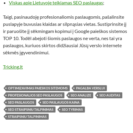
Viskas apie Lietuvoje teikiamas SEO paslaugas
;
Taigi, pasinaudoję profesionaliomis paslaugomis, pašalinsite
puslapyje buvusias klaidas ar silpnąsias vietas. Sustiprinsite jį
ir paruošite jį sėkmingam kopimui į Google paieškos sistemos
TOP 10. Todėl abejoti šiomis paslaugos ne verta, nes tai yra
paslaugos, kuriuos skirtos didžiausiai Jūsų verslo internete
sėkmės įgyvendinimui.
Tricking.lt
OPTIMIZAVIMAS PAIESKOS SITEMOMS
PAGALBA VERSLUI
PROFESIONALIOS SEO PASLAUGOS
SEO ANALIZE
SEO AUDITAS
SEO PASLAUGOS
SEO PASLAUGOS KAINA
SEO STRAIPSNIU TALPINIMAS
SEO TYRIMAS
STRAIPSNIU TALPINIMAS