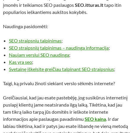
įmonės ir teikiamos SEO paslaugos
SEO.itturas.lt
tapo itin
populiarios ieškantiems aukštos kokybės.
Naudinga pasidomėti:
SEO straipsniu talpinimas
;
SEO straipsnių talpinimas – naudinga informacija
;
Naujam verslui SEO naudinga
;
Kas yra seo
;
Svetainę iškelsite greičiau talpinant SEO straipsnius
;
Taigi, ką privalu žinoti siekiant verslo sėkmės internete?
Greičiausiai, kad jau esate pastebėję, jog susikūrus internetinį
puslapį klientų jame neatsiranda ilgą laiką. Tikėtina, kad jau
tam tikrą laiko tarpą jūs domitės ir ieškote internete
informacijos apie paslaugas pavadinimu
SEO kaina
. Ir dar
labiau tikėtina, kad ir patys jau esate išbandę ne vieną metodą