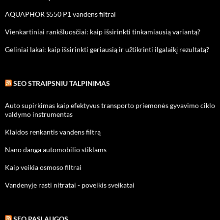
AQUAPHOR S550 P1 vandens filtrai
Vienkartiniai rankšluosčiai: kaip išsirinkti tinkamiausią variantą?
Geliniai lakai: kaip išsirinkti geriausią ir užtikrinti ilgalaikį rezultatą?
SEO STRAIPSNIU TALPINIMAS
Auto supirkimas kaip efektyvus transporto priemonės gyvavimo ciklo
valdymo instrumentas
Klaidos renkantis vandens filtrą
Nano danga automobilio stiklams
Kaip veikia osmoso filtrai
Vandenyje rasti nitratai - poveikis sveikatai
SEO PASLAUGOS