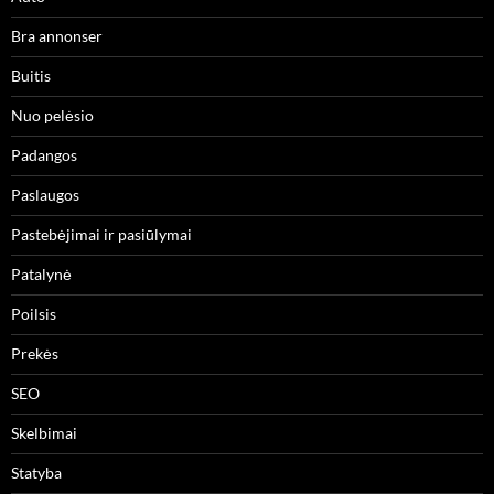
Bra annonser
Buitis
Nuo pelėsio
Padangos
Paslaugos
Pastebėjimai ir pasiūlymai
Patalynė
Poilsis
Prekės
SEO
Skelbimai
Statyba