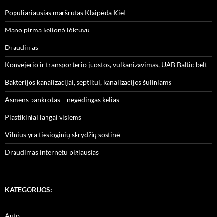
Populiariausias maršrutas Klaipėda Kiel
Mano pirma kelionė lėktuvu
Draudimas
Konvejerio ir transporterio juostos, vulkanizavimas, UAB Baltic belt
Bakterijos kanalizacijai, septikui, kanalizacijos šuliniams
Asmens bankrotas – negėdingas kelias
Plastikiniai langai visiems
Vilnius yra tiesioginių skrydžių sostinė
Draudimas internetu pigiausias
KATEGORIJOS:
Auto