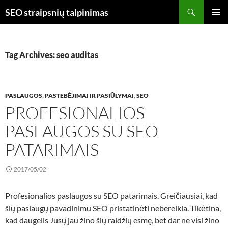
Skip
Search
SEO straipsnių talpinimas
to
PRIMAR
content
MENU
Tag Archives: seo auditas
PASLAUGOS
,
PASTEBĖJIMAI IR PASIŪLYMAI
,
SEO
PROFESIONALIOS
PASLAUGOS SU SEO
PATARIMAIS
2017/05/02
Profesionalios paslaugos su SEO patarimais. Greičiausiai, kad
šių paslaugų pavadinimu SEO pristatinėti nebereikia. Tikėtina,
kad daugelis Jūsų jau žino šių raidžių esmę, bet dar ne visi žino