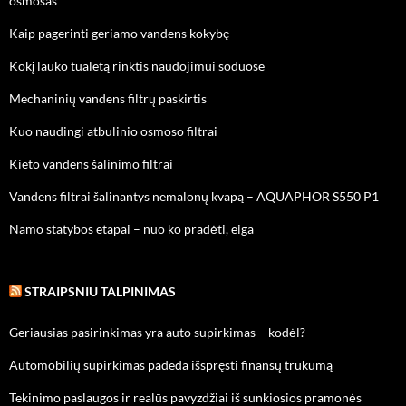
osmosas
Kaip pagerinti geriamo vandens kokybę
Kokį lauko tualetą rinktis naudojimui soduose
Mechaninių vandens filtrų paskirtis
Kuo naudingi atbulinio osmoso filtrai
Kieto vandens šalinimo filtrai
Vandens filtrai šalinantys nemalonų kvapą – AQUAPHOR S550 P1
Namo statybos etapai – nuo ko pradėti, eiga
STRAIPSNIU TALPINIMAS
Geriausias pasirinkimas yra auto supirkimas – kodėl?
Automobilių supirkimas padeda išspręsti finansų trūkumą
Tekinimo paslaugos ir realūs pavyzdžiai iš sunkiosios pramonės