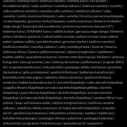
vaikams
|
namelių kaina
|
mediniai vaikams
|
namelių kaina
|
zoo prekes
|
Kontaktiniai lęšiai
|
vaiku zaidimui
|
nameliai vaikams
|
mediniai nameliai
|
namelis
|
vaiku mediniai nameliai
|
nameliai vaiku zaidimui
|
mediniai vaikams
|
vaiku
nameliai
|
siukliu isvezimas klaipeda
|
vaiku nameliai
|
kroviniu pervezimas klaipeda
|
tralas klaipeda
|
griovimo darbai klaipeda
|
siukliu isvezimas
|
klinkerio trinkeles
|
stogo danga
|
biopreparatai nuotekoms
|
prieziuros priemone starwax 637
|
bakteriju kaina
|
STARWAX kaina
|
valiklis buityje
|
geriausia stogo danga
|
klinkerio
plytos
|
klinkerio gaminiai
|
naikinti pelesi vonioje
|
pelesis vonioje
|
kaip naikinti
pelesi
|
pelesiu valiklis
|
panaikinti pelesi
|
griovimo darbai
|
zaidimo nameliai
|
mediniai nameliai
|
nameliai vaikams
|
vaikų namelių priedai
|
toneriai
|
kaseciu
pildymas vilnius
|
kaseciu pildymas kaunas
|
valymo įrenginiams
|
septikams
|
tualeto valiklis
|
spausdintuvu kainos
|
imones restrukturizacija
|
klinkeris
|
vestuviu
fotografai
|
sienu griovimas
|
seo
|
bateriju ikrovimas
|
patikimumas
|
orapute JDK S
60
|
oraputes membranos
|
indu ploviklis
|
pavojingu atlieku tvarkymas
|
griovimo
darbai kaina
|
geliu pristatymas
|
apatinis trikotazas
|
bakterijos kanalizacijai
|
kosmetika internetu pigiau
|
valentino dienos dovanos
|
apatinis trikotazas
moterims
|
bakterijoskanalizacijai.lt
|
darzelis klaipedoje
|
vaiku darzelis klaipedoje
|
pagalba tėvams klaipėdoje
|
privatus darželis klaipėdoje gelbėja
|
darželis
klaipėdoje
|
pasirinkimas klaipėdoje
|
darželis klaipėdoje
|
privatus darželis
klaipėdoje
|
privatus darželis klaipėdoje
|
darželis klaipėdoje
|
vandens filtrai
|
nuo
pelesio
|
kaip rasti tinkama aukle
|
valymo irenginiai kaina
|
mediniai nameliai
vaikams
|
statybiniu atlieku isvezimas
|
privatus darzelis klaipedoje
|
oraputes
secoh
|
geodeziniai matavimai
|
ieškantiems priemonių
|
septikui
|
bakterijos
|
buhalterines paslaugos
|
paslaugos vilniuje
|
patarimai
|
paslaugos Lietuvoje
|
dokumentai
|
programos
|
kiek kainuoja
|
apskaitaman.lt
|
naujiems ir