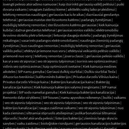
isvengti pelesio atsiradimo namuose
|
kaip išsirinkti geriausią valiklį pelėsiui
|
puiki
dovana vaikams
|
smagiam žaidimui kieme
|
aikštelės vaikų laiko praleidimui
|
telefonų remontas naudingas
|
geriausias kaciu kraikas
|
dazniausiai gendantys
telefonai
|
geriausias maistas sterilizuotoms katėms
|
padangų žymėjimas
|
mobiliųjų telefonų remontas
|
sterilizuotoms katėms geriausias
|
kiek kainuoja
kubilai
|
dažnai gendantys telefonai
|
geriausias vonios valiklis
|
elektromobiliu
ikrovimo stoteliu pletra lietuvoje
|
lietuvoje daugeja stoteliu
|
padangų žymėjimas
reikalingas
|
vasarinės padangos elektromobiliams
|
naudingas žieminių padangų
žymėjimas
|
kuo naudingas remontas
|
mobiliųjų telefonų remontas
|
geriausias
valiklis peliui
|
efektyvi priemone nuo voru
|
efektyviai veikiantis pelėsio valiklis
|
priemonė nuo vorų
|
telefonų remontas
|
josera classic
|
geriausias pelesio valiklis
|
kas yra seo straipsniai
|
seo straipsniu talpinimas
|
isorinis seo optimizavimas
|
vidinis seo optimizavimas
|
kaip optimizuoti svetaine
|
Kiek kainuoja medines
aiksteles
|
SIP namu gamyba
|
Geriausi dulkių siurbliai
|
Dulkiu siurbliai Tesla
|
difuzorius tvenkiniui
|
kaliforminės bakterijos
|
Privatus darzelis Vilnius kaina
|
Privatus darzelis Vilniuje kaina
|
Bakterijos kanalizacijai kaina
|
Bakterijų
kanalizacijai kainos
|
Kiek kainuoja bakterijos valymo įrenginiams
|
SIP namai
projektai
|
SIP sodo nameliai gamyba
|
Kiek kainuoja bakterijos kanalizacijai
|
Remonto dalys viryklems
|
SIP houses
|
namu apyvokos reikmenys
|
buitis
|
vaikams
|
seo straipsniu talpinimas
|
seo straipsniu talpinimas
|
seo straipsniu talpinimas
|
bakterijos kanalizacijai
|
saugus zaidimas vaikams
|
seo straipsniu talpinimas
|
nuo
kada ziemines
|
siltnamiai stipruolis atsiliepimai
|
polikarbonatiniai šiltnamiai
stipruolis
|
kodel atsiranda pelesis
|
listerijos bakterija
|
zieminio langu skyscio
savybes
|
vaiku zaidimui
|
bioloģiskie risinājumi
|
geriausios kanalizacijos bakterijos
|
adblue skystis
|
buhalterine apskaita
|
parama privaciam darzeliui
|
darzeliai