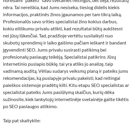
norėdami “pakelti” savo svetainės reitingus, bet deja, rezultatų
nėra. Tai nereiškia, kad Jums nesiseka, tiesiog didelis kiekis
informacijos, praktinės žinos įgaunamos per tam tikrą laiką.
Profesionalūs savo srities specialistai žino kokius darbus,
kokiu eiliškumu privalu atlikti, kad rezultatai būtų aukštesni
nei jūsų lūkesčiai. Tad, pradžioje vertėtu susilaikyti nuo
skubotų sprendimų ir laiko gaišimo pačiam ieškant ir bandant
įgyvendinti SEO. Jums privalu susirasti patikimą bei
profesionalų paslaugų teikėją. Specialistai patikrins Jūsų
internetinio puslapio būklę, tai yra atliks jo analizę, taip
vadinamą auditą. Vėliau sudarys veiksmų planą ir pateiks jums
rekomendacijas, ką puslapyje privalu pakeisti, kad reitingai
paieškos sistemoje pradėtų kilti. Kitu etapu SEO specialistas ar
specialistai pateiks Jums pasiūlymą skaičius, kurių dėka
sužinosite, kiek lankytojų internetinėje svetainėje galite tikėtis
po SEO paslaugos atlikimo.
Taip pat skaitykite: