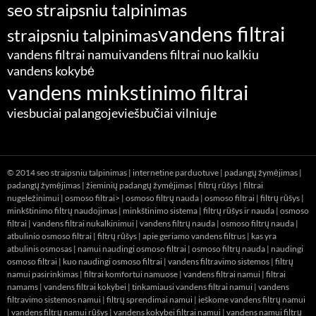
seo straipsniu talpinimas
vandens filtrai
straipsniu talpinimas
vandens filtrai namui
vandens filtrai nuo kalkiu
vandens kokybė
vandens minkstinimo filtrai
viesbuciai palangoje
viešbučiai vilniuje
© 2014
seo straipsniu talpinimas
|
internetine parduotuve
|
padangų žymėjimas
|
padangų žymėjimas
|
žieminių padangų žymėjimas
|
filtrų rūšys
|
filtrai
nugeležinimui
|
osmoso filtrai> |
osmoso filtrų nauda
|
osmoso filtrai
|
filtrų rūšys
|
minkštinimo filtrų naudojimas
|
minkštinimo sistema
|
filtrų rūšys ir nauda
|
osmoso
filtrai
|
vandens filtrai nukalkinimui
|
vandens filtrų nauda
|
osmoso filtrų nauda
|
atbulinio osmoso filtrai
|
filtrų rūšys
|
apie geriamo vandens filtrus
|
kas yra
atbulinis osmosas
|
namui naudingi osmoso filtrai
|
osmoso filtrų nauda
|
naudingi
osmoso filtrai
|
kuo naudingi osmoso filtrai
|
vandens filtravimo sistemos
|
filtrų
namui pasirinkimas
|
filtrai komfortui namuose
|
vandens filtrai namui
|
filtrai
namams
|
vandens filtrai kokybei
|
tinkamiausi vandens filtrai namui
|
vandens
filtravimo sistemos namui
|
filtrų sprendimai namui
|
ieškome vandens filtrų namui
|
vandens filtrų namui rūšys
|
vandens kokybei filtrai namui
|
vandens namui filtrų