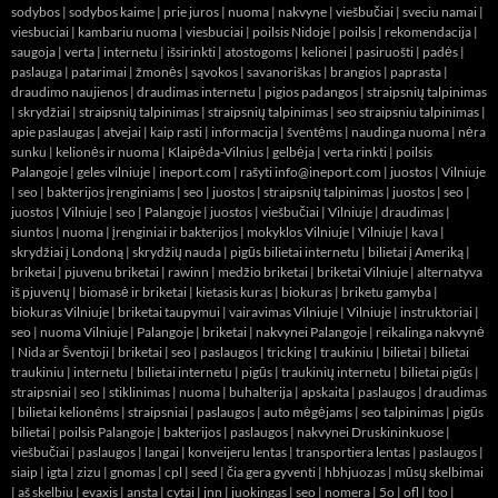
sodybos
|
sodybos kaime
|
prie juros
|
nuoma
|
nakvyne
|
viešbučiai
|
sveciu namai
|
viesbuciai
|
kambariu nuoma
|
viesbuciai
|
poilsis Nidoje
|
poilsis
|
rekomendacija
|
saugoja
|
verta
|
internetu
|
išsirinkti
|
atostogoms
|
kelionei
|
pasiruošti
|
padės
|
paslauga
|
patarimai
|
žmonės
|
sąvokos
|
savanoriškas
|
brangios
|
paprasta
|
draudimo naujienos
|
draudimas internetu
|
pigios padangos
|
straipsnių talpinimas
|
skrydžiai
|
straipsnių talpinimas
|
straipsnių talpinimas
|
seo straipsniu talpinimas
|
apie paslaugas
|
atvejai
|
kaip rasti
|
informacija
|
šventėms
|
naudinga nuoma
|
nėra
sunku
|
kelionės ir nuoma
|
Klaipėda-Vilnius
|
gelbėja
|
verta rinkti
|
poilsis
Palangoje
|
geles vilniuje
|
ineport.com
| rašyti info@ineport.com |
juostos
|
Vilniuje
|
seo
|
bakterijos įrenginiams
|
seo
|
juostos
|
straipsnių talpinimas
|
juostos
|
seo
|
juostos
|
Vilniuje
|
seo
|
Palangoje
|
juostos
|
viešbučiai
|
Vilniuje
|
draudimas
|
siuntos
|
nuoma
|
įrenginiai ir bakterijos
|
mokyklos Vilniuje
|
Vilniuje
|
kava
|
skrydžiai į Londoną
|
skrydžių nauda
|
pigūs bilietai internetu
|
bilietai į Ameriką
|
briketai
|
pjuvenu briketai
|
rawinn
|
medžio briketai
|
briketai Vilniuje
|
alternatyva
iš pjuvenų
|
biomasė ir briketai
|
kietasis kuras
|
biokuras
|
briketu gamyba
|
biokuras Vilniuje
|
briketai taupymui
|
vairavimas Vilniuje
|
Vilniuje
|
instruktoriai
|
seo
|
nuoma Vilniuje
|
Palangoje
|
briketai
|
nakvynei Palangoje
|
reikalinga nakvynė
|
Nida ar Šventoji
|
briketai
|
seo
|
paslaugos
|
tricking
|
traukiniu
|
bilietai
|
bilietai
traukiniu
|
internetu
|
bilietai internetu
|
pigūs
|
traukinių internetu
|
bilietai pigūs
|
straipsniai
|
seo
|
stiklinimas
|
nuoma
|
buhalterija
|
apskaita
|
paslaugos
|
draudimas
|
bilietai kelionėms
|
straipsniai
|
paslaugos
|
auto mėgėjams
|
seo talpinimas
|
pigūs
bilietai
|
poilsis Palangoje
|
bakterijos
|
paslaugos
|
nakvynei Druskininkuose
|
viešbučiai
|
paslaugos
|
langai
|
konveijeru lentas
|
transportiera lentas
|
paslaugos
|
siaip
|
igta
|
zizu
|
gnomas
|
cpl
|
seed
|
čia gera gyventi
|
hbhjuozas
|
mūsų skelbimai
|
aš skelbiu
|
evaxis
|
ansta
|
cytai
|
jnn
|
juokingas
|
seo
|
nomera
|
5o
|
ofl
|
too
|